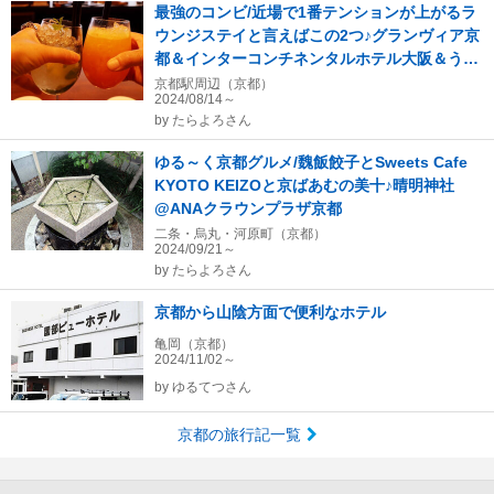
最強のコンビ/近場で1番テンションが上がるラ
ウンジステイと言えばこの2つ♪グランヴィア京
都＆インターコンチネンタルホテル大阪＆うな
富士ランチ
京都駅周辺（京都）
2024/08/14～
by
たらよろさん
ゆる～く京都グルメ/魏飯餃子とSweets Cafe
KYOTO KEIZOと京ばあむの美十♪晴明神社
@ANAクラウンプラザ京都
二条・烏丸・河原町（京都）
2024/09/21～
by
たらよろさん
京都から山陰方面で便利なホテル
亀岡（京都）
2024/11/02～
by
ゆるてつさん
京都の旅行記一覧