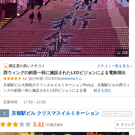
218
満足度の高いクチコミ
クチコミ一覧
を見る
西ウィングの斜面一杯に施設されたLEDビジョンによる電飾演出
旅行時期: 2024/03
by
mireina
4.0
京都駅ビル大階段のラフィカルイルミネーションPlusは、京都駅ビルの西ウィ
ングの斜面一杯に施設されたLEDビジョンによる電
続きを読む
営業時間
17:00～22:00
京都駅ビル クリスマスイルミネーション
2
イルミネーション
3.41
クリップ
評価詳細