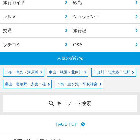
旅行ガイド
観光
グルメ
ショッピング
交通
旅行記
クチコミ
Q&A
人気の旅行先
二条・烏丸・河原町
東山・祇園・北白川
今出川・北大路・北野
嵐山・嵯峨野・太秦・桂
下鴨・宝ヶ池・平安神宮
キーワード検索
PAGE TOP