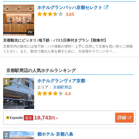
ホテルグランバッハ京都セレクト
3.65
PR
京都観光にピッタリ♪地下鉄・バス1日券付きプラン【朝食付】
京都市内の観光には地下鉄・バス移動が便利！上手に活用して京都を思い切りご堪能
ください。また、観光で疲れた体を癒すために、大浴場やラウンジサー...
京都駅周辺の人気ホテルランキング
ホテルグランヴィア京都
1
エリア：
京都駅周辺
4.4
18,743
詳細
最安
円～
都ホテル 京都八条
2