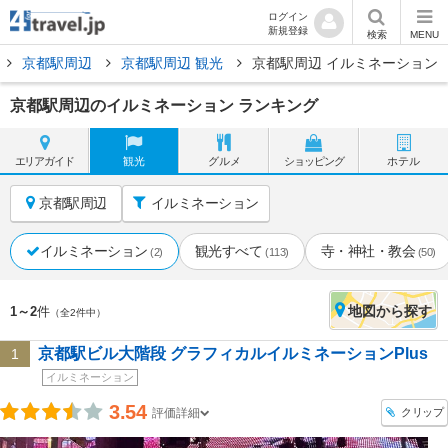
ログイン
新規登録
検索
MENU
京都駅周辺
京都駅周辺 観光
京都駅周辺 イルミネーション
京都駅周辺のイルミネーション ランキング
エリア
ガイド
観光
グルメ
ショッピング
ホテル
京都駅周辺
イルミネーション
イルミネーション
観光すべて
寺・神社・教会
(2)
(113)
(50)
地図
から探す
1～2
件
（全2件中）
京都駅ビル大階段 グラフィカルイルミネーションPlus
1
イルミネーション
3.54
クリップ
評価詳細