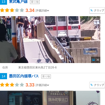
東武亀戸線
13
乗り物
3.34
クリップ
評価詳細
36
住所
東京都墨田区東向島2丁目26-6
墨田区内循環バス
14
乗り物
3.33
クリップ
評価詳細