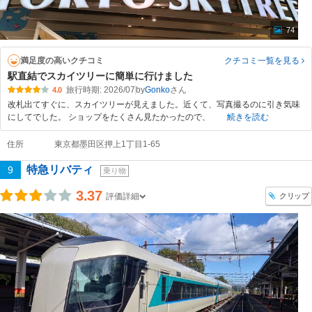
74
満足度の高いクチコミ
クチコミ一覧
を見る
駅直結でスカイツリーに簡単に行けました
旅行時期: 2026/07
by
Gonko
4.0
改札出てすぐに、スカイツリーが見えました。近くて、写真撮るのに引き気味
にしてでした。 ショップをたくさん見たかったので、
続きを読む
住所
東京都墨田区押上1丁目1-65
特急リバティ
9
乗り物
3.37
クリップ
評価詳細