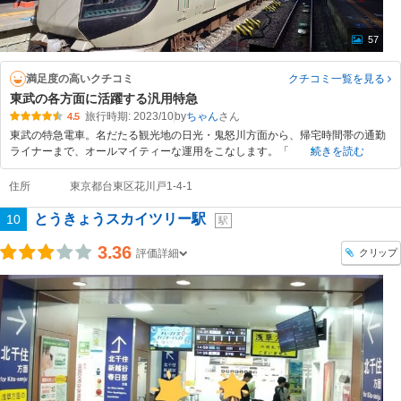
57
満足度の高いクチコミ
クチコミ一覧
を見る
東武の各方面に活躍する汎用特急
旅行時期: 2023/10
by
ちゃん
4.5
東武の特急電車。名だたる観光地の日光・鬼怒川方面から、帰宅時間帯の通勤
ライナーまで、オールマイティーな運用をこなします。「
続きを読む
住所
東京都台東区花川戸1-4-1
とうきょうスカイツリー駅
10
駅
3.36
クリップ
評価詳細