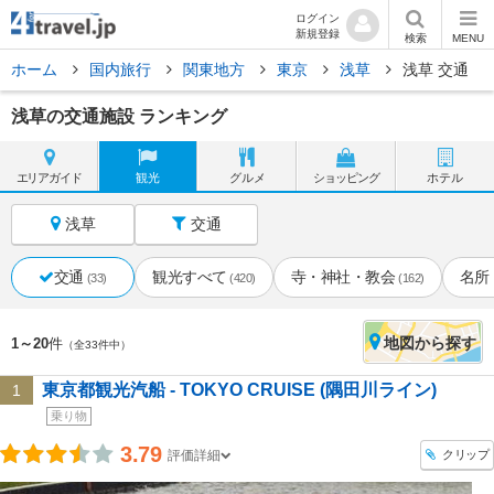
ログイン
新規登録
検索
MENU
ホーム
国内旅行
関東地方
東京
浅草
浅草 交通
浅草の交通施設 ランキング
エリア
ガイド
観光
グルメ
ショッピング
ホテル
浅草
交通
交通
観光すべて
寺・神社・教会
名所
(33)
(420)
(162)
地図
から探す
1～20
件
（全33件中）
東京都観光汽船 - TOKYO CRUISE (隅田川ライン)
1
乗り物
3.79
クリップ
評価詳細