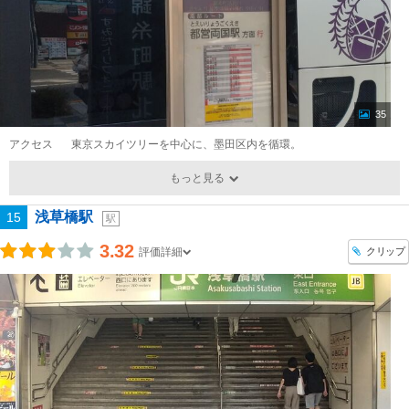
35
アクセス
東京スカイツリーを中心に、墨田区内を循環。
もっと見る
浅草橋駅
15
駅
3.32
クリップ
評価詳細