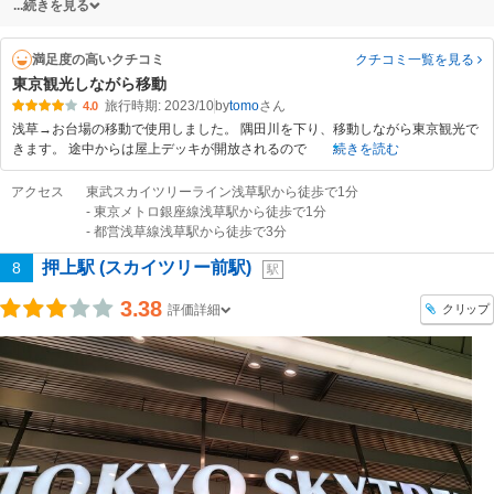
続きを見る
満足度の高いクチコミ
クチコミ一覧
を見る
東京観光しながら移動
旅行時期: 2023/10
by
tomo
4.0
浅草→お台場の移動で使用しました。 隅田川を下り、移動しながら東京観光で
きます。 途中からは屋上デッキが開放されるので
続きを読む
アクセス
東武スカイツリーライン浅草駅から徒歩で1分
- 東京メトロ銀座線浅草駅から徒歩で1分
- 都営浅草線浅草駅から徒歩で3分
押上駅 (スカイツリー前駅)
8
駅
3.38
クリップ
評価詳細