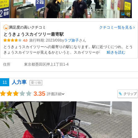
95
満足度の高いクチコミ
クチコミ一覧
を見る
とうきょうスカイツリー最寄駅
旅行時期: 2023/09
by
ラブ旅子
4.0
とうきょうスカイツリーへの最寄りの駅になります。駅に近づくにつれ、とう
きょうスカイツリーが見えるかというと、スカイツリーが
続きを読む
住所
東京都墨田区押上1丁目1-4
人力車
11
乗り物
3.35
クリップ
評価詳細