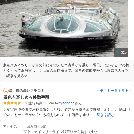
325
東京スカイツリーが目の前にそびえたつ浅草から乗り、隅田川にかかる12の橋
をくぐって浜離宮もしくは日の出桟橋まで。浅草の乗船場からは東京スカイツ
続きを見る
満足度の高いクチコミ
クチコミ一覧
を見る
景色も楽しめる移動手段
旅行時期: 2024/04
by
nanana
5.0
浜離宮恩賜公園でお花見散策した後、竹芝から浅草まで乗船しました。 隅田川
沿いにもサクラがいくつも植えられている箇所を通り
続きを読む
アクセス
（浅草乗り場）
東京スカイツリーライン浅草駅から徒歩で1分