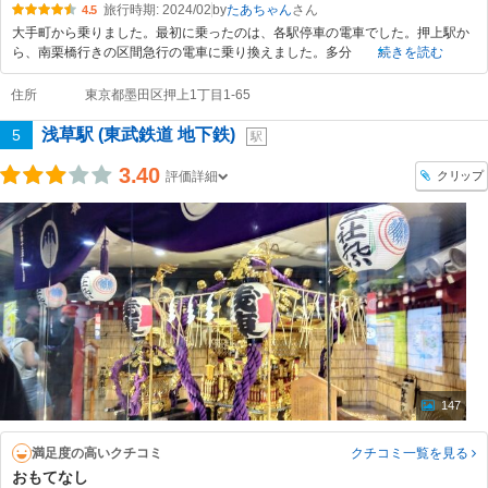
旅行時期: 2024/02
by
たあちゃん
4.5
大手町から乗りました。最初に乗ったのは、各駅停車の電車でした。押上駅か
ら、南栗橋行きの区間急行の電車に乗り換えました。多分
続きを読む
住所
東京都墨田区押上1丁目1-65
浅草駅 (東武鉄道 地下鉄)
5
駅
3.40
クリップ
評価詳細
147
満足度の高いクチコミ
クチコミ一覧
を見る
おもてなし