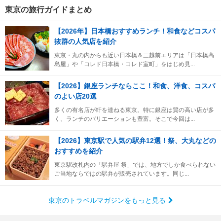
東京の旅行ガイドまとめ
【2026年】日本橋おすすめランチ！和食などコスパ
抜群の人気店を紹介
東京・丸の内からも近い日本橋＆三越前エリアは「日本橋高
島屋」や「コレド日本橋・コレド室町」をはじめ見...
【2026】銀座ランチならここ！和食、洋食、コスパ
のよい店20選
多くの有名店が軒を連ねる東京。特に銀座は質の高い店が多
く、ランチのバリエーションも豊富。そこで今回は...
【2026】東京駅で人気の駅弁12選！祭、大丸などの
おすすめを紹介
東京駅改札内の「駅弁屋 祭」では、地方でしか食べられない
ご当地ならではの駅弁が販売されています。同じ...
東京のトラベルマガジンをもっと見る