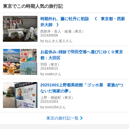
東京でこの時期人気の旅行記
時期外れ、藤に牡丹に初詣 《 東京都・西新
井大師 》
西新井・舎人・綾瀬（東京）
2024/09/06
by
ねんきん老人さん
お盆休み♪姉妹で羽田空港へ遊びにゆく☆東京
都：大田区
羽田（東京）
2024/08/15
by
usakoさん
20251003上野都美術館「ゴッホ展 家族がつ
ないだ画家の夢」
上野・御徒町（東京）
2025/10/03
by
norio2boさん
東京の旅行記一覧