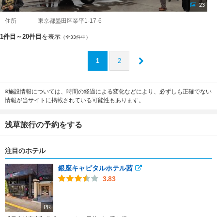
23
住所
東京都墨田区業平1-17-6
1件目～20件目
を表示
（全33件中）
1
2
※施設情報については、時間の経過による変化などにより、必ずしも正確でない
情報が当サイトに掲載されている可能性もあります。
浅草旅行の予約をする
注目のホテル
銀座キャピタルホテル茜
3.83
PR