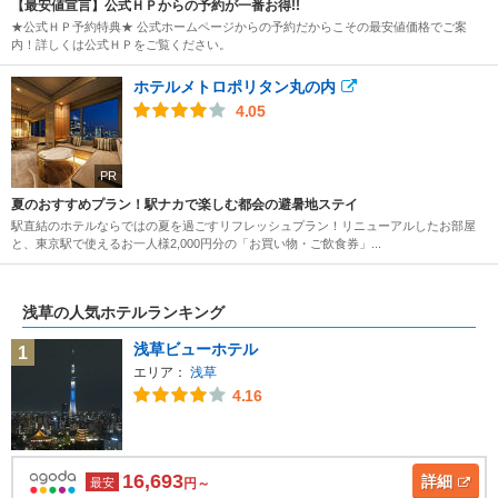
【最安値宣言】公式ＨＰからの予約が一番お得!!
★公式ＨＰ予約特典★ 公式ホームページからの予約だからこその最安値価格でご案
内！詳しくは公式ＨＰをご覧ください。
ホテルメトロポリタン丸の内
4.05
PR
夏のおすすめプラン！駅ナカで楽しむ都会の避暑地ステイ
駅直結のホテルならではの夏を過ごすリフレッシュプラン！リニューアルしたお部屋
と、東京駅で使えるお一人様2,000円分の「お買い物・ご飲食券」...
浅草の人気ホテルランキング
浅草ビューホテル
1
エリア：
浅草
4.16
16,693
詳細
最安
円～