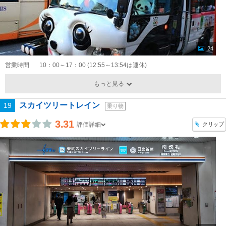
24
営業時間
10：00～17：00 (12:55～13:54は運休)
もっと見る
スカイツリートレイン
19
乗り物
3.31
クリップ
評価詳細