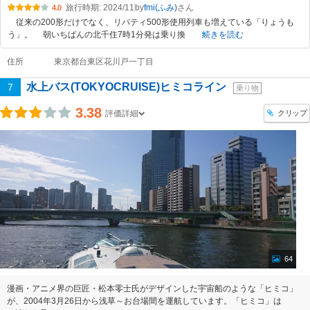
旅行時期: 2024/11
by
fmi(ふみ)
4.0
従来の200形だけでなく、リバティ500形使用列車も増えている「りょうも
う」。 朝いちばんの北千住7時1分発は乗り換
続きを読む
住所
東京都台東区花川戸一丁目
水上バス(TOKYOCRUISE)ヒミコライン
7
乗り物
3.38
クリップ
評価詳細
64
漫画・アニメ界の巨匠・松本零士氏がデザインした宇宙船のような「ヒミコ」
が、2004年3月26日から浅草～お台場間を運航しています。「ヒミコ」は