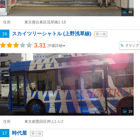
46
住所
東京都台東区浅草橋1-18
スカイツリーシャトル (上野浅草線)
16
乗り物
3.31
クリップ
評価詳細
19
住所
東京都墨田区押上1-1-2
時代屋
17
乗り物