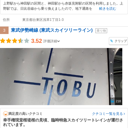
上野駅から神田駅の区間と、神田駅から赤坂見附駅の区間を利用しました。上
野駅では、日比谷線から乗り換えましたので、地下通路を
続きを読む
住所
東京都台東区浅草1丁目1-3
東武伊勢崎線 (東武スカイツリーライン)
3
乗り物
3.52
クリップ
評価詳細
218
満足度の高いクチコミ
クチコミ一覧
を見る
幸手権現堂桜堤桜の見頃、臨時特急スカイツリートレインが運行さ
れています。