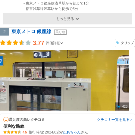
- 東京メトロ銀座線浅草駅から徒歩で1分
- 都営浅草線浅草駅から徒歩で3分
もっと見る
東京メトロ 銀座線
2
乗り物
3.77
クリップ
評価詳細
423
満足度の高いクチコミ
クチコミ一覧
を見る
便利な路線
旅行時期: 2024/02
by
たあちゃん
4.5