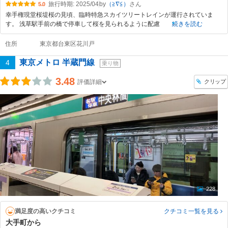
旅行時期: 2025/04
by
（≧∇≦）
5.0
幸手権現堂桜堤桜の見頃、臨時特急スカイツリートレインが運行されていま
す。 浅草駅手前の橋で停車して桜を見られるように配慮
続きを読む
住所
東京都台東区花川戸
東京メトロ 半蔵門線
4
乗り物
3.48
クリップ
評価詳細
228
満足度の高いクチコミ
クチコミ一覧
を見る
大手町から