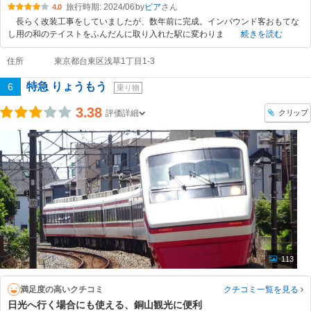
旅行時期: 2024/06
by
ビア
4.0
長らく改装工事をしていましたが、数年前に完成。インバウンド客おもてな
し用の和のテイストをふんだんに取り入れた駅に変わりま
続きを読む
住所
東京都台東区浅草1丁目1-3
特急 りょうもう
6
乗り物
3.38
クリップ
評価詳細
113
満足度の高いクチコミ
クチコミ一覧
を見る
日光へ行く場合にも使える、銅山観光に便利