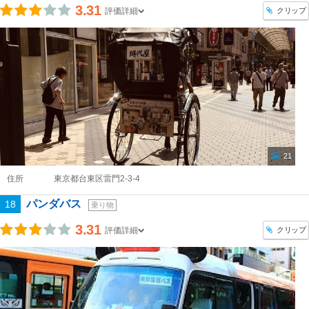
3.31
クリップ
評価詳細
21
住所
東京都台東区雷門2-3-4
パンダバス
18
乗り物
3.31
クリップ
評価詳細