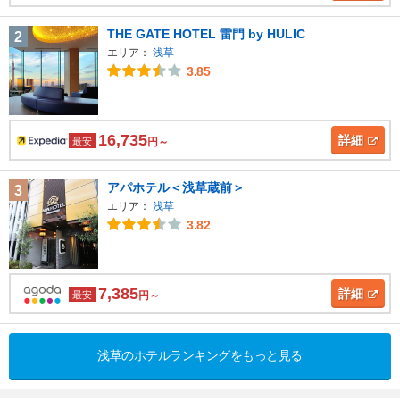
THE GATE HOTEL 雷門 by HULIC
2
エリア：
浅草
3.85
16,735
詳細
最安
円～
アパホテル＜浅草蔵前＞
3
エリア：
浅草
3.82
7,385
詳細
最安
円～
浅草のホテルランキングをもっと見る