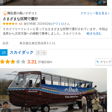
20
満足度の高いクチコミ
クチコミ一覧
を見る
さまざまな区間で運行
旅行時期: 2024/02
by
クワトロ
4.0
スカイツリートレインと言ってもさまざまな区間で運行されています。今回は
浅草から大宮方面への移動で乗車しました。スカイツスカ
続きを読む
住所
東京都台東区西浅草3-1-11
スカイダック
20
乗り物
3.31
クリップ
評価詳細