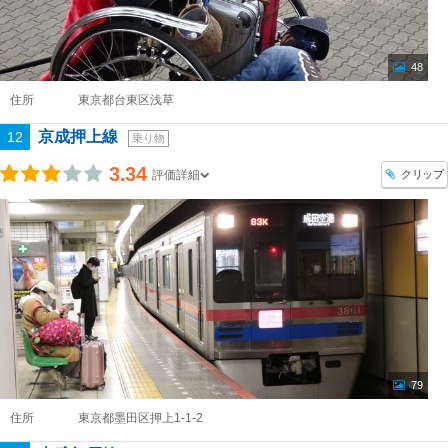
48
住所
東京都台東区浅草
京成押上線
12
乗り物
3.34
クリップ
評価詳細
79
住所
東京都墨田区押上1-1-2