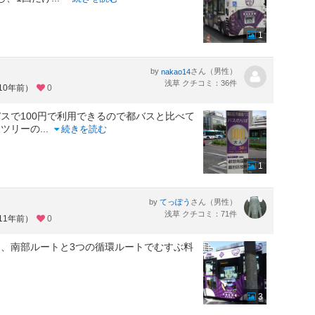
1
by
さん（男性）
nakao14
浅草 クチコミ：36件
10年前）
0
スで100円で利用できるので都バスと比べて
イツリーの
...
続きを読む
1
by
さん（男性）
てっぽう
浅草 クチコミ：71件
11年前）
0
、南部ルートと3つの循環ルートでむすぶ料
3