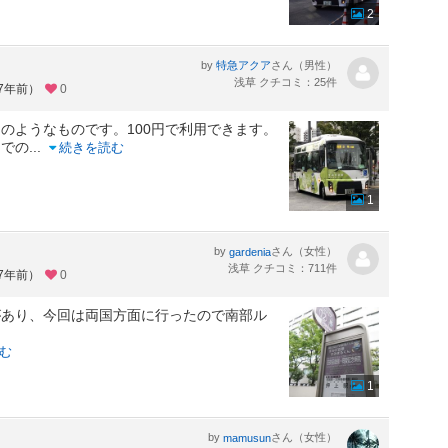
2
る
by
さん（男性）
特急アクア
浅草 クチコミ：25件
約7年前）
0
のようなものです。100円で利用できます。
までの
...
続きを読む
1
by
さん（女性）
gardenia
浅草 クチコミ：711件
約7年前）
0
があり、今回は両国方面に行ったので南部ル
む
1
by
さん（女性）
mamusun