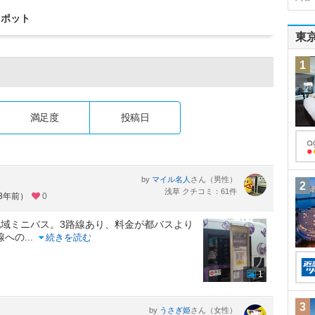
スポット
東
1
満足度
投稿日
by
さん（男性）
マイル名人
2
浅草 クチコミ：61件
約3年前）
0
域ミニバス。3路線あり、料金が都バスより
線への
...
続きを読む
1
3
by
さん（女性）
うさぎ姫