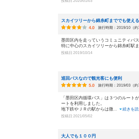
投稿日:2020/01/03
スカイツリーから錦糸町まででも使え
4.0
旅行時期：2019/10（
墨田区内を走っていうコミュニティバス
特に中心のスカイツリーから錦糸町駅
投稿日:2019/10/14
巡回バスなので観光客にも便利
5.0
旅行時期：2019/03（
「墨田区内循環バス」は３つのルート
ートを利用しました。
地下鉄やＪＲの駅からは微
...
続きを読
投稿日:2021/05/02
大人でも１００円