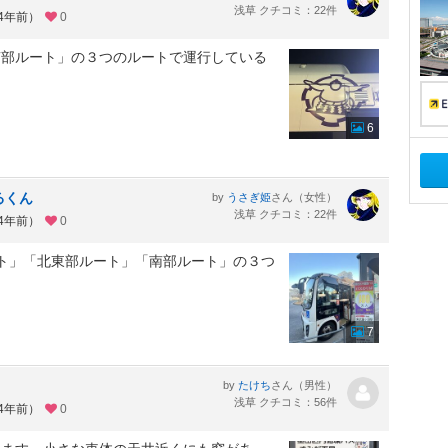
浅草 クチコミ：22件
約4年前）
0
南部ルート」の３つのルートで運行している
6
るくん
by
さん（女性）
うさぎ姫
浅草 クチコミ：22件
約4年前）
0
ート」「北東部ルート」「南部ルート」の３つ
7
by
さん（男性）
たけち
浅草 クチコミ：56件
約4年前）
0