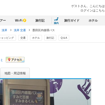
ゲストさん、
こんにちは
ログインはこちら
アー
Wi-Fi
旅行記
旅行ガイド
ホテル
国内
浅草
浅草 交通
墨田区内循環バス
ショッピング
交通
ホテル
旅行記
Q＆A
コミ
アクセス
地図・周辺情報