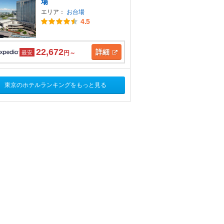
場
エリア：
お台場
4.5
22,672
詳細
最安
円～
東京のホテルランキングをもっと見る