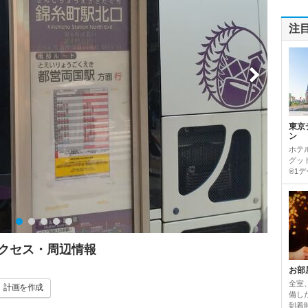
注
東京
ン
ホテ
グッ
®1デ
アクセス・周辺情報
お部
全室
計画
を作成
備し
到着