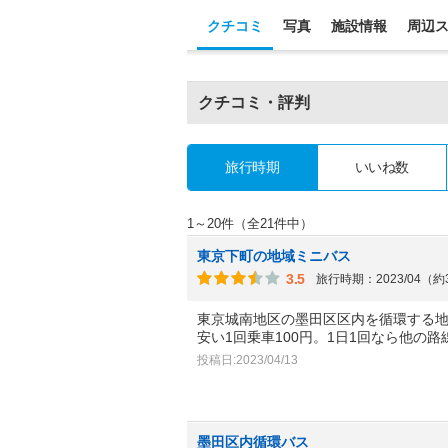
クチコミ
写真
施設情報
周辺
クチコミ・評判
旅行時期
いいね数
1～20件（全21件中）
東京下町の地域ミニバス
3.5
旅行時期：2023/04（
東京城南地区の墨田区区内を循環する地
安い1回乗車100円。1日1回なら他の路
投稿日:2023/04/13
墨田区内循環バス