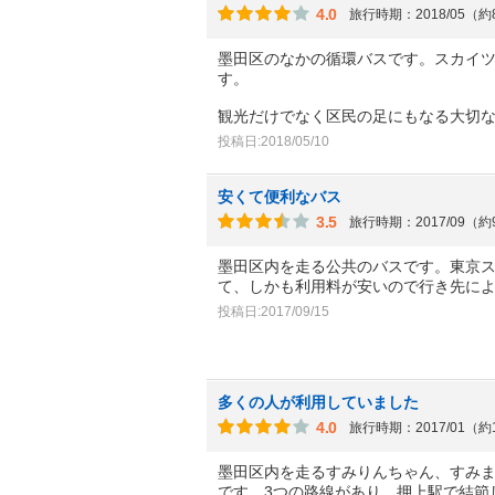
4.0
旅行時期：2018/05（
墨田区のなかの循環バスです。スカイ
す。
観光だけでなく区民の足にもなる大切
投稿日:2018/05/10
安くて便利なバス
3.5
旅行時期：2017/09（
墨田区内を走る公共のバスです。東京
て、しかも利用料が安いので行き先に
投稿日:2017/09/15
多くの人が利用していました
4.0
旅行時期：2017/01（約
墨田区内を走るすみりんちゃん、すみ
です。3つの路線があり、押上駅で結節