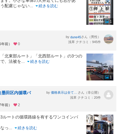
ります。小さな車体の天井近くにも窓があ
いう配慮じゃない
...
続きを読む
1
by
さん（男性）
dune45
浅草 クチコミ：945件
約5年前）
0
「北東部ルート」「北西部ルート」の3つの
彩で、法被を
...
続きを読む
1
（墨田区内循環バ
by
さん（非公開）
価格表示は全て税込
浅草 クチコミ：20件
約7年前）
2
3ルートの循環路線を有するワンコインバ
となっ
...
続きを読む