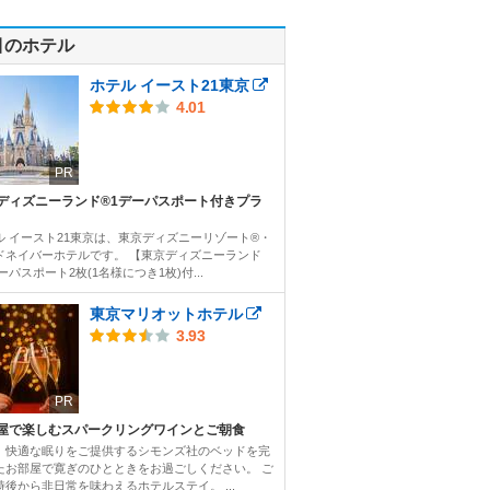
目のホテル
ホテル イースト21東京
4.01
PR
ディズニーランド®1デーパスポート付きプラ
ル イースト21東京は、東京ディズニーリゾート®・
ドネイバーホテルです。 【東京ディズニーランド
ーパスポート2枚(1名様につき1枚)付...
東京マリオットホテル
3.93
PR
屋で楽しむスパークリングワインとご朝食
、快適な眠りをご提供するシモンズ社のベッドを完
たお部屋で寛ぎのひとときをお過ごしください。 ご
時後から非日常を味わえるホテルステイ。 ...