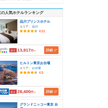
京の人気ホテルランキング
品川プリンスホテル
エリア：
品川
4.51
13,917
詳細
最安
円～
ヒルトン東京お台場
エリア：
お台場
4.5
28,400
詳細
最安
円～
グランドニッコー東京 台