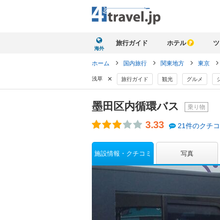
旅行ガイド
ホテル
ツ
海外
ホーム
国内旅行
関東地方
東京
×
浅草
旅行ガイド
観光
グルメ
墨田区内循環バス
乗り物
3.33
21件のクチ
施設情報・クチコミ
写真