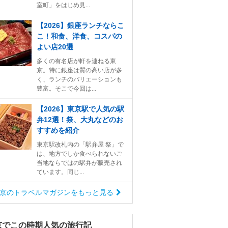
室町」をはじめ見...
【2026】銀座ランチならこ
こ！和食、洋食、コスパの
よい店20選
多くの有名店が軒を連ねる東
京。特に銀座は質の高い店が多
く、ランチのバリエーションも
豊富。そこで今回は...
【2026】東京駅で人気の駅
弁12選！祭、大丸などのお
すすめを紹介
東京駅改札内の「駅弁屋 祭」で
は、地方でしか食べられないご
当地ならではの駅弁が販売され
ています。同じ...
京のトラベルマガジンをもっと見る
京でこの時期人気の旅行記