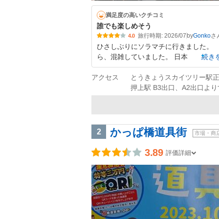
満足度の高いクチコミ
誰でも楽しめそう
旅行時期: 2026/07
by
Gonko
4.0
ひさしぶりにソラマチに行きました。
ら、混雑していました。 日本
続き
アクセス
とうきょうスカイツリー駅
押上駅 B3出口、A2出口よ
かっぱ橋道具街
2
市場・商
3.89
評価詳細