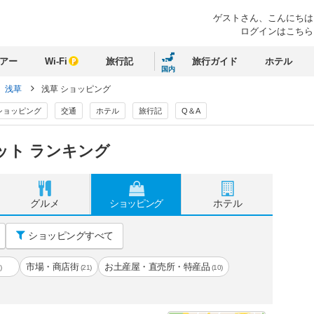
ゲストさん、
こんにちは
ログインはこちら
アー
Wi-Fi
旅行記
旅行ガイド
ホテル
国内
浅草
浅草 ショッピング
ショッピング
交通
ホテル
旅行記
Q＆A
ット ランキング
グルメ
ショッピング
ホテル
ショッピングすべて
市場・商店街
お土産屋・直売所・特産品
)
(21)
(10)