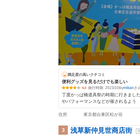
満足度の高いクチコミ
便利グッズを見るだけでも楽しい
旅行時期: 2023/10
by
mikan
4.0
丁度かっぱ橋道具祭の時期に行きまし
やパフォーマンスなどが催されるよう
住所
東京都台東区松が谷
浅草新仲見世商店街
3