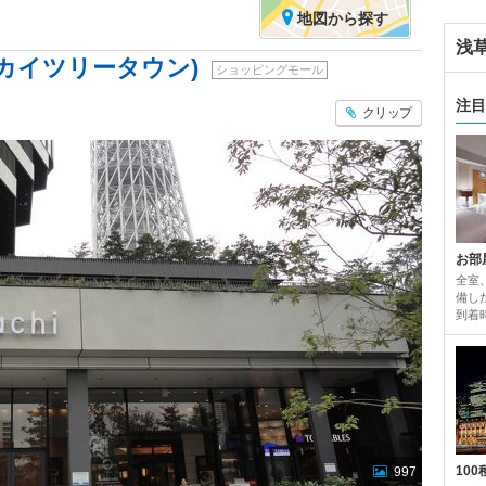
地図
から探す
浅
スカイツリータウン)
ショッピングモール
注目
クリップ
お部
全室
備し
到着
10
997