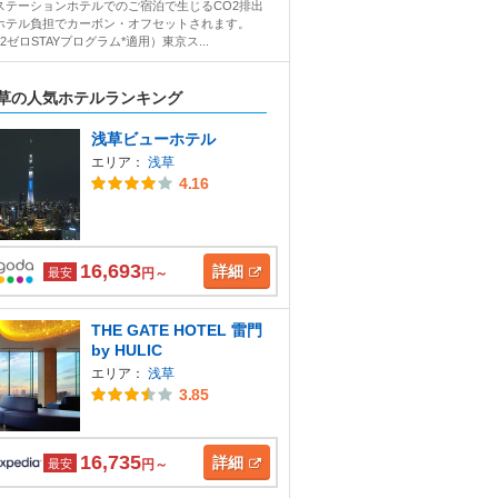
ステーションホテルでのご宿泊で生じるCO2排出
ホテル負担でカーボン・オフセットされます。
2ゼロSTAYプログラム*適用）東京ス...
草の人気ホテルランキング
浅草ビューホテル
エリア：
浅草
4.16
16,693
詳細
最安
円～
THE GATE HOTEL 雷門
by HULIC
エリア：
浅草
3.85
16,735
詳細
最安
円～