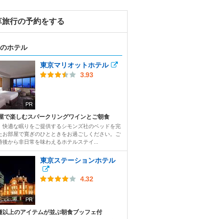
草旅行の予約をする
のホテル
東京マリオットホテル
3.93
PR
屋で楽しむスパークリングワインとご朝食
、快適な眠りをご提供するシモンズ社のベッドを完
たお部屋で寛ぎのひとときをお過ごしください。ご
時後から非日常を味わえるホテルステイ...
東京ステーションホテル
4.32
PR
0種以上のアイテムが並ぶ朝食ブッフェ付