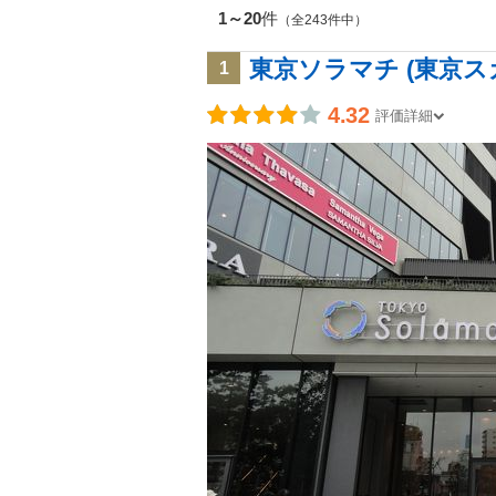
1～20
件
（全243件中）
東京ソラマチ (東京
1
4.32
評価詳細