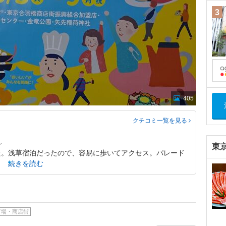
3
405
クチコミ一覧
を見る
東
た。浅草宿泊だったので、容易に歩いてアクセス。パレード
続きを読む
市場・商店街