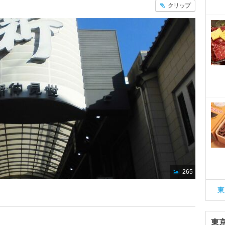
クリップ
265
東
東