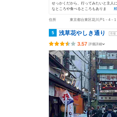
せっかくだから、行ってみたいと主人に
なところや食べるところもありま
住所
東京都台東区花川戸1－4－1
浅草花やしき通り
5
市場
3.57
評価詳細