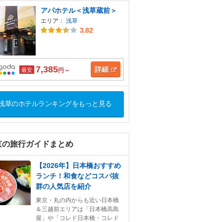
アパホテル＜浅草蔵前＞
エリア：
浅草
3.82
7,385
詳細
最安
円～
浅草のホテルランキングをもっと見る
京の旅行ガイドまとめ
【2026年】日本橋おすすめ
ランチ！和食などコスパ抜
群の人気店を紹介
東京・丸の内からも近い日本橋
＆三越前エリアは「日本橋高島
屋」や「コレド日本橋・コレド