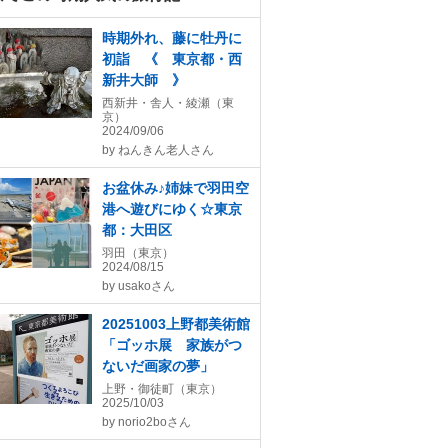
時期外れ、藤に牡丹に
初詣 《 東京都・西
新井大師 》
西新井・舎人・綾瀬（東
京）
2024/09/06
by
ねんきん老人さん
お盆休み♪姉妹で羽田空
港へ遊びにゆく☆東京
都：大田区
羽田（東京）
2024/08/15
by
usakoさん
20251003上野都美術館
「ゴッホ展 家族がつ
ないだ画家の夢」
上野・御徒町（東京）
2025/10/03
by
norio2boさん