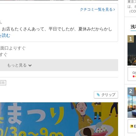
東京
は、
クチコミ一覧
を見る
（CO
浅
 お店もたくさんあって、平日でしたが、夏休みだからかし
を読む
1
正面口よりすぐ
りすぐ
もっと見る
店街
2
クリップ