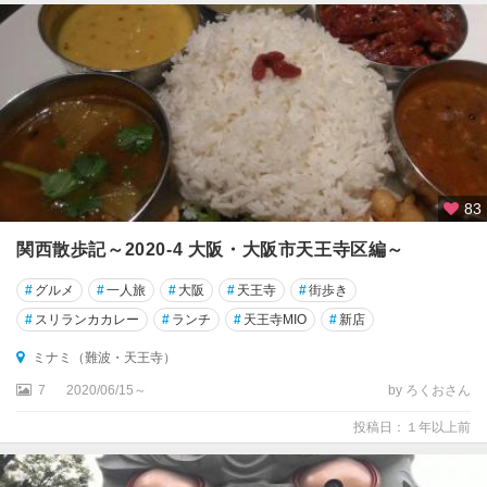
83
関西散歩記～2020-4 大阪・大阪市天王寺区編～
#
グルメ
#
一人旅
#
大阪
#
天王寺
#
街歩き
#
スリランカカレー
#
ランチ
#
天王寺MIO
#
新店
ミナミ（難波・天王寺）
7
2020/06/15～
by ろくおさん
投稿日：１年以上前