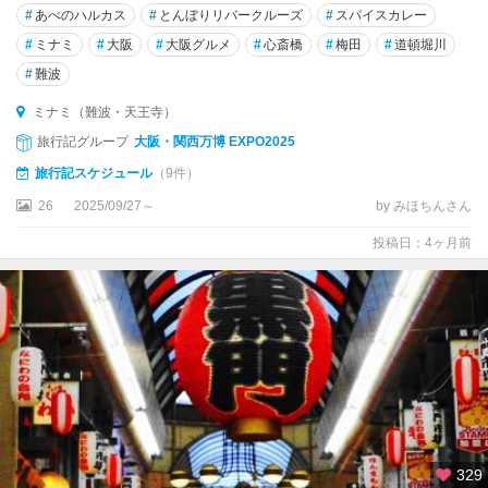
ア
#
あべのハルカス
#
とんぼりリバークルーズ
#
スパイスカレー
#
ミナミ
#
大阪
#
大阪グルメ
#
心斎橋
#
梅田
#
道頓堀川
心
#
難波
斎
橋
ミナミ（難波・天王寺）
・
旅行記グループ
大阪・関西万博 EXPO2025
淀
屋
旅行記スケジュール
（9件）
橋
26
2025/09/27～
by みほちんさん
大
投稿日：4ヶ月前
阪
城
・
京
橋
ミ
ナ
ミ
（
329