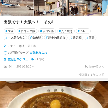
出張です！大阪へ！ その1
#
大阪
#
仁徳天皇陵
#
伊丹空港
#
たこ焼き
#
カレー
#
中之島公会堂
#
御朱印
#
歴史的建造物
#
通天閣
#
夜景
ミナミ（難波・天王寺）
旅行記グループ
出張あれこれ
旅行記スケジュール
（17件）
54
2021/12/10～
by jamk46さん
投稿日：１年以上前