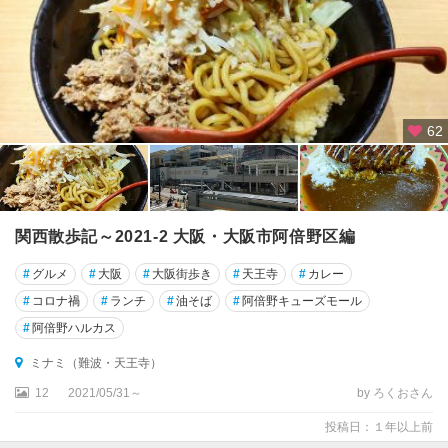
62
関西散歩記～2021-2 大阪・大阪市阿倍野区編
#
グルメ
#
大阪
#
大阪街歩き
#
天王寺
#
カレー
#
コロナ禍
#
ランチ
#
油そば
#
阿倍野キューズモール
#
阿倍野ハルカス
ミナミ（難波・天王寺）
12
2021/05/31～
by ろくおさん
投稿日：１年以上前