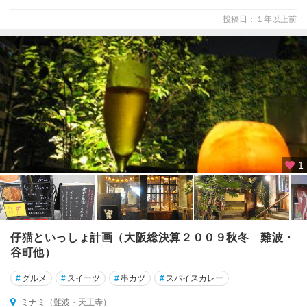
投稿日：１年以上前
1
仔猫といっしょ計画（大阪総決算２００９秋冬 難波・
谷町他）
#
グルメ
#
スイーツ
#
串カツ
#
スパイスカレー
ミナミ（難波・天王寺）