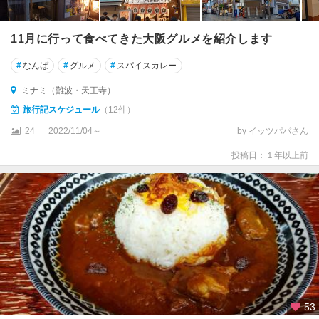
槻
・
11月に行って食べてきた大阪グルメを紹介します
茨
木
#
なんば
#
グルメ
#
スパイスカレー
・
寝
ミナミ（難波・天王寺）
屋
旅行記スケジュール
（12件）
川
・
24
2022/11/04～
by イッツパパさん
枚
投稿日：１年以上前
方
伊
丹
空
港
・
豊
中
・
53
吹