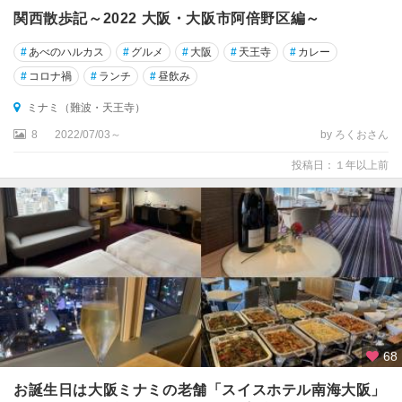
田
関西散歩記～2022 大阪・大阪市阿倍野区編～
箕
#
あべのハルカス
#
グルメ
#
大阪
#
天王寺
#
カレー
面
#
コロナ禍
#
ランチ
#
昼飲み
・
能
ミナミ（難波・天王寺）
勢
8
2022/07/03～
by ろくおさん
関
投稿日：１年以上前
西
空
港
・
堺
・
岸
和
田
68
富
田
お誕生日は大阪ミナミの老舗「スイスホテル南海大阪」