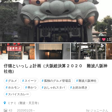
11
仔猫といっしょ計画（大阪総決算２０２０ 難波八阪神
社他）
#
グルメ
#
スイーツ
#
孤独のグルメ登場店
#
難波八阪神社
#
ホルモン
#
串かつ
#
おしゃれスタバ
#
お好み焼き
#
スパイスカレー
ミナミ（難波・天王寺）
43
2020/01/26～
by ジョニーさん