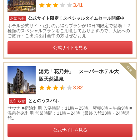
3.41
公式サイト限定！スペシャルタイムセール開催中
お知らせ
ホテル公式サイトだけのお得なプランが10日間限定で登場！ 2
種類のスペシャルプランをご用意しておりますので、大阪への
ご旅行・ご出張を計画中の方はぜひお見...
公式サイトを見る
注目
湯元「花乃井」 スーパーホテル大
阪天然温泉
3.82
ととのうスパホ
お知らせ
サウナ ■宿泊利用 入浴時間：11時～25時、翌朝6時～午前9時 ■
温泉外来利用 営業時間：11時～24時（最終入館23時・24時退
館...
公式サイトを見る