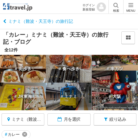
ログイン
新規登録
閉
検索
MENU
じ
る
ミナミ（難波・天王寺）の旅行記
「カレー」ミナミ（難波・天王寺）の旅行
記・ブログ
全12件
大
阪
# 街歩き
# 食べ歩き
# 串カツ
へ
戻
る
# JR東海
# ミナミ
# 大阪
大
阪
す
べ
ミナミ（難波・天王寺）
月を選択
絞り込み
て
×
#
カレー