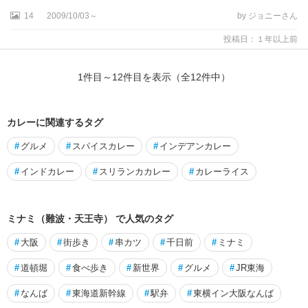
14
2009/10/03～
by ジョニーさん
投稿日：１年以上前
1
件目～
12
件目を表示（全
12
件中）
カレーに関連するタグ
#
グルメ
#
スパイスカレー
#
インデアンカレー
#
インドカレー
#
スリランカカレー
#
カレーライス
ミナミ（難波・天王寺） で人気のタグ
#
大阪
#
街歩き
#
串カツ
#
千日前
#
ミナミ
#
道頓堀
#
食べ歩き
#
新世界
#
グルメ
#
JR東海
#
なんば
#
東海道新幹線
#
駅弁
#
東横イン大阪なんば