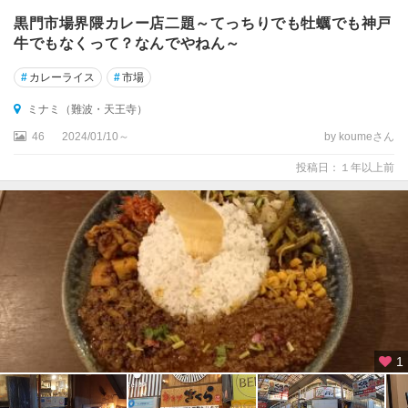
難
波
黒門市場界隈カレー店二題～てっちりでも牡蠣でも神戸
・
牛でもなくって？なんでやねん～
天
王
#
カレーライス
#
市場
寺
ミナミ（難波・天王寺）
）
46
2024/01/10～
by koumeさん
門
投稿日：１年以上前
真
・
守
口
・
東
大
阪
・
八
1
尾
高