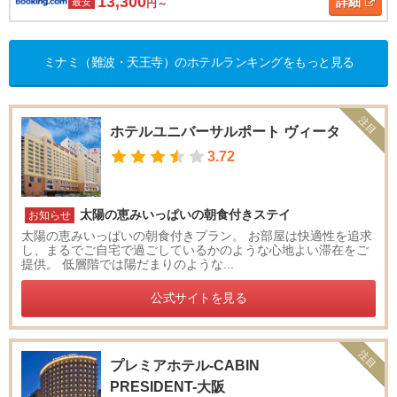
13,300
詳細
最安
円～
ミナミ（難波・天王寺）のホテルランキングをもっと見る
注目
ホテルユニバーサルポート ヴィータ
3.72
太陽の恵みいっぱいの朝食付きステイ
お知らせ
太陽の恵みいっぱいの朝食付きプラン。 お部屋は快適性を追求
し、まるでご自宅で過ごしているかのような心地よい滞在をご
提供。 低層階では陽だまりのような...
公式サイトを見る
注目
プレミアホテル-CABIN
PRESIDENT-大阪