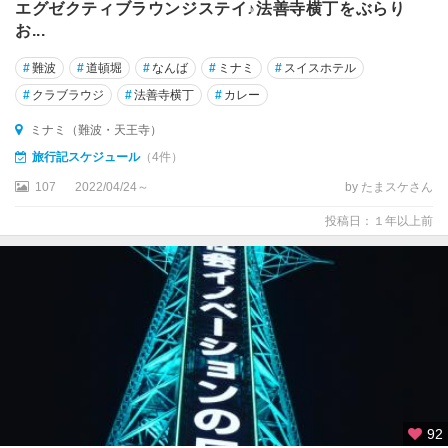
林
エグゼクティブラウンジステイ♪法善寺横丁をぶらり
・
お...
河
内
#
難波
#
道頓堀
#
なんば
#
ミナミ
#
スイスホテル
長
#
クラブラウジ
#
法善寺横丁
#
カレー
野
ミナミ（難波・天王寺）
旅行記スケジュール
（4件）
107
2022/04/24～
by たまスケさん
投稿日：１年以上前
92