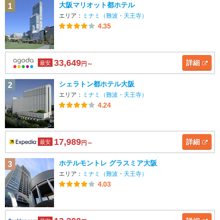
大阪マリオット都ホテル
1
エリア：
ミナミ（難波・天王寺）
4.35
33,649
詳細
最安
円～
シェラトン都ホテル大阪
2
エリア：
ミナミ（難波・天王寺）
4.24
17,989
詳細
最安
円～
ホテルモントレ グラスミア大阪
3
エリア：
ミナミ（難波・天王寺）
4.03