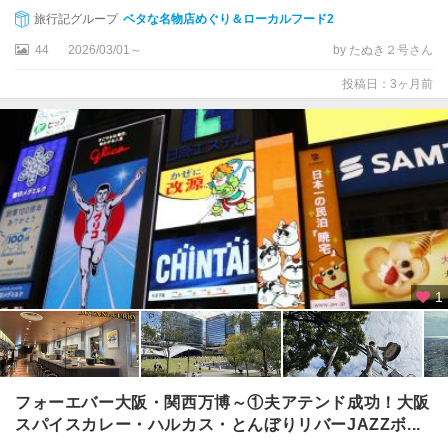
吉
旅行記グループ
ベタな名物店めぐり＆ローカルフード2
・
44
2026/03/01～
by たぬき２号さん
平
野
投稿日：3ヶ月前
新
大
阪
駅
周
辺
・
十
三
1
大
阪
ベ
イ
フォーエバー大阪・関西万博～①夫アテンド成功！大阪
エ
スパイスカレー・ハルカス・とんぼりリバーJAZZボ...
リ