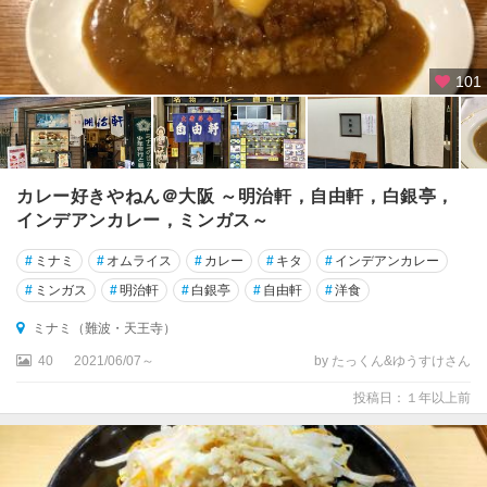
101
カレー好きやねん＠大阪 ～明治軒，自由軒，白銀亭，
インデアンカレー，ミンガス～
#
ミナミ
#
オムライス
#
カレー
#
キタ
#
インデアンカレー
#
ミンガス
#
明治軒
#
白銀亭
#
自由軒
#
洋食
ミナミ（難波・天王寺）
40
2021/06/07～
by たっくん&ゆうすけさん
投稿日：１年以上前