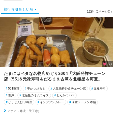
大
阪
旅行時期 新しい順
市
12
件
(1ページ目)
キ
タ
（
大
阪
駅
・
梅
田
63
）
たまにはベタな名物店めぐり2604「大阪発祥チェーン
店（551&元禄寿司＆だるま＆古潭＆北極星＆河童...
鶴
見
#
551蓬莱
#
串かつだるま
#
大阪発祥外食チェーン店
#
元禄寿司
・
#
城
古潭
#
北極星のオムライス
#
とんかつKYK
東
#
どうとんぼり神座
#
インデアンカレー
#
河童ラーメン本舗
ミナミ（難波・天王寺）
住