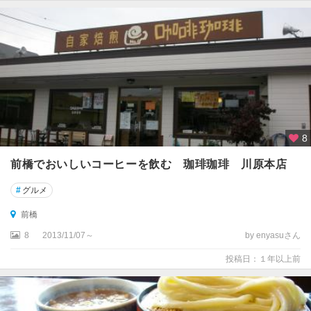
8
前橋でおいしいコーヒーを飲む 珈琲珈琲 川原本店
#
グルメ
前橋
8
2013/11/07～
by enyasuさん
投稿日：１年以上前