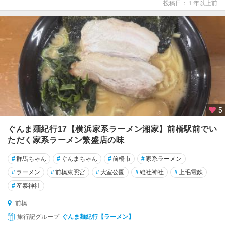
投稿日：１年以上前
5
ぐんま麺紀行17【横浜家系ラーメン湘家】前橋駅前でい
ただく家系ラーメン繁盛店の味
#
群馬ちゃん
#
ぐんまちゃん
#
前橋市
#
家系ラーメン
#
ラーメン
#
前橋東照宮
#
大室公園
#
総社神社
#
上毛電鉄
#
産泰神社
前橋
旅行記グループ
ぐんま麺紀行【ラーメン】