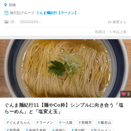
前橋
旅行記グループ
ぐんま麺紀行【ラーメン】
26
2024/10/24～
by 麻婆さん
投稿日：１年以上前
3
ぐんま麺紀行11【麺やCo粋】シンプルに向き合う「塩
らーめん」と「塩変え玉」
#
ぐんまちゃん
#
ラーメン
#
一人旅
#
前橋市
#
榛名山
#
群馬県
#
赤城千本桜
#
赤城山
#
道の駅
#
塩ラーメン