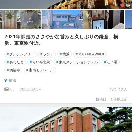
56
2021年師走のささやかな営みと久しぶりの鎌倉、横
浜、東京駅付近。
#
グルテンフリー
#
ランチ
#
横浜
#
MARINE&WALK
#
あわたま
#
らい亭北院
#
東京ステーションホテル
#
江ノ電
#
満福寺
#
湘南モノレール
前橋
83
2021/12/02～
by b_bさん
投稿日：１年以上前