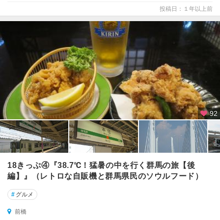
投稿日：１年以上前
92
18きっぷ④『38.7℃！猛暑の中を行く群馬の旅【後
編】』（レトロな自販機と群馬県民のソウルフード）
#
グルメ
前橋