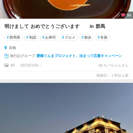
96
明けまして おめでとうございます in 群馬
#
群馬県
#
初詣
#
お寿司
#
グルメ
#
散歩
#
冬旅
前橋
旅行記グループ
愛郷ぐんまプロジェクト、泊まって応援キャンペーン
48
2022/01/02～
by ちーちゃんさん
投稿日：１年以上前