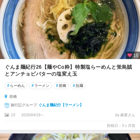
津
・
万
座
・
四
万
川
15
原
ぐんま麺紀行26【麺やCo粋】特製塩らーめんと蛍烏賊
湯
とアンチョビバターの塩変え玉
・
嬬
#
らーめん
#
ラーメン
#
前橋
#
拉麺
恋
・
前橋
北
旅行記グループ
ぐんま麺紀行【ラーメン】
軽
井
23
2026/04/19～
by 麻婆さん
沢
投稿日：3ヶ月前
沼