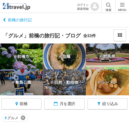
ログイン
新規登録
閉
検索
MENU
じ
る
前橋の旅行記
「グルメ」前橋の旅行記・ブログ
全33件
群
# 前橋市
# 拉麺
# 群馬県
馬
へ
戻
る
# 敷島公園
# 自然・動植物
# ラーメン
群
馬
前橋
月を選択
絞り込み
す
べ
て
×
#
グルメ