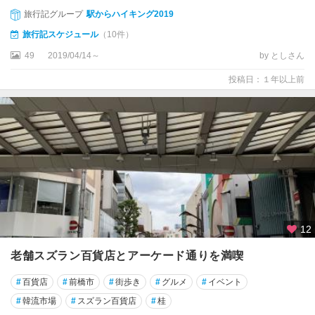
旅行記グループ
駅からハイキング2019
旅行記スケジュール
（10件）
49
2019/04/14～
by としさん
投稿日：１年以上前
12
老舗スズラン百貨店とアーケード通りを満喫
#
百貨店
#
前橋市
#
街歩き
#
グルメ
#
イベント
#
韓流市場
#
スズラン百貨店
#
桂