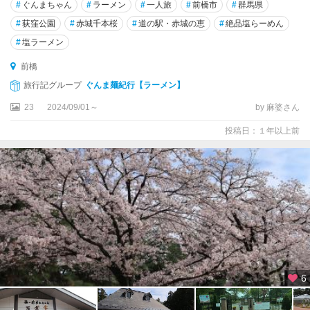
#
ぐんまちゃん
#
ラーメン
#
一人旅
#
前橋市
#
群馬県
#
荻窪公園
#
赤城千本桜
#
道の駅・赤城の恵
#
絶品塩らーめん
#
塩ラーメン
前橋
旅行記グループ
ぐんま麺紀行【ラーメン】
23
2024/09/01～
by 麻婆さん
投稿日：１年以上前
6