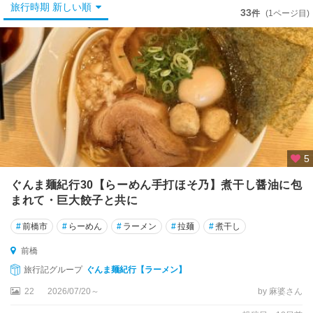
高
旅行時期 新しい順
33
件
(1ページ目)
崎
・
前
橋
前
橋
高
崎
5
伊
ぐんま麺紀行30【らーめん手打ほそ乃】煮干し醤油に包
勢
まれて・巨大餃子と共に
崎
・
#
前橋市
#
らーめん
#
ラーメン
#
拉麺
#
煮干し
太
田
前橋
・
旅行記グループ
ぐんま麺紀行【ラーメン】
桐
22
2026/07/20～
by 麻婆さん
生