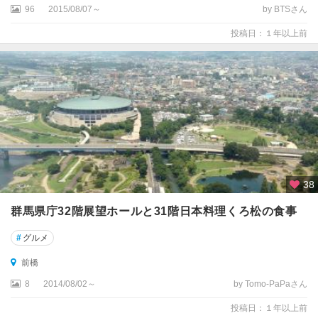
96
2015/08/07～
by BTSさん
投稿日：１年以上前
38
群馬県庁32階展望ホールと31階日本料理くろ松の食事
#
グルメ
前橋
8
2014/08/02～
by Tomo-PaPaさん
投稿日：１年以上前