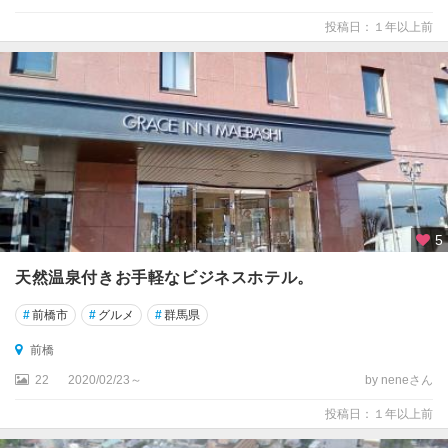
投稿日：１年以上前
5
天然温泉付きお手軽なビジネスホテル。
#
前橋市
#
グルメ
#
群馬県
前橋
22
2020/02/23～
by neneさん
投稿日：１年以上前