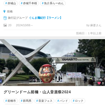
#
赤城山
#
赤城千本桜
#
魚介系らーめん
前橋
旅行記グループ
ぐんま麺紀行【ラーメン】
20
2024/10/06～
by 麻婆さん
投稿日：１年以上前
8
グリーンドーム前橋・山人音楽祭2024
#
前橋市
#
群馬県
#
音楽フェス
#
バンド
#
ロック