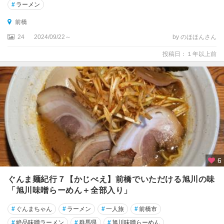
#
ラーメン
前橋
24
2024/09/22～
by のほほんさん
投稿日：１年以上前
6
ぐんま麺紀行７【かじべえ】前橋でいただける旭川の味
「旭川味噌らーめん＋全部入り」
#
ぐんまちゃん
#
ラーメン
#
一人旅
#
前橋市
#
絶品味噌ラーメン
#
群馬県
#
旭川味噌らーめん