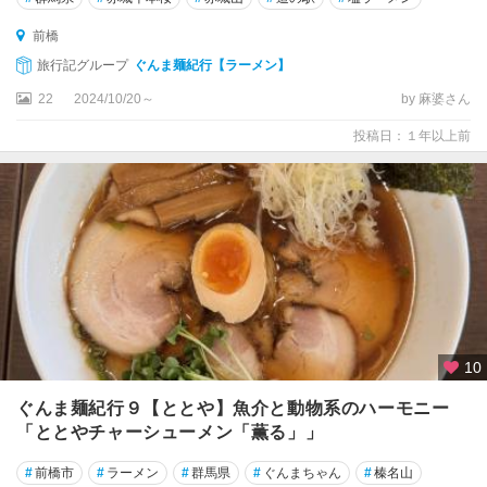
前橋
旅行記グループ
ぐんま麺紀行【ラーメン】
22
2024/10/20～
by 麻婆さん
投稿日：１年以上前
10
ぐんま麺紀行９【ととや】魚介と動物系のハーモニー
「ととやチャーシューメン「薫る」」
#
前橋市
#
ラーメン
#
群馬県
#
ぐんまちゃん
#
榛名山