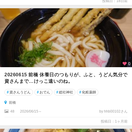
投稿日：18日前
藤
岡
・
磯
部
・
下
仁
田
0
赤
城
20260615 前橋 休養日のつもりが、ふと、うどん気分で
・
資さんまで…けっこ遠いのね。
渋
川
#
資さんうどん
#
おでん
#
総社神社
#
化粧薬師
・
前橋
伊
香
48
2026/06/15～
by hhb00102さん
保
投稿日：1ヶ月前
草