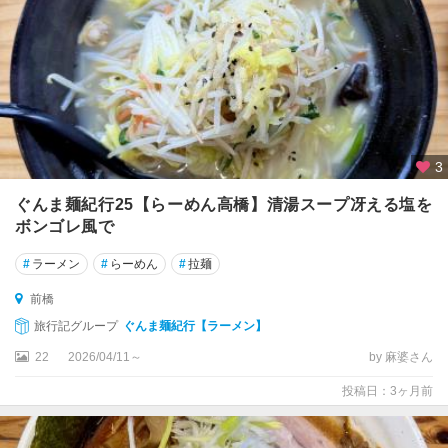
田
・
老
神
・
片
品
・
3
尾
瀬
ぐんま麺紀行25【らーめん高橋】清湯スープ冴える塩を
ボンゴレ風で
水
上
#
ラーメン
#
らーめん
#
拉麺
・
猿
前橋
ヶ
旅行記グループ
ぐんま麺紀行【ラーメン】
京
22
2026/04/11～
by 麻婆さん
投稿日：3ヶ月前