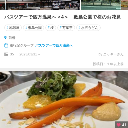
バスツアーで四万温泉へ＜4＞ 敷島公園で桜のお花見
#
地球屋
#
敷島公園
#
桜
#
万葉亭
#
水沢うどん
前橋
旅行記グループ
バスツアーで四万温泉へ
35
2023/03/31～
by ニッキーさん
投稿日：１年以上前
41