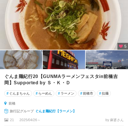
5
ぐんま麺紀行20【GUNMAラーメンフェスタin前橋吉
岡】Supported by Ｓ・Ｋ・Ｄ
#
ぐんまちゃん
#
らーめん
#
ラーメン
#
前橋市
#
拉麺
前橋
旅行記グループ
ぐんま麺紀行【ラーメン】
21
2025/04/26～
by 麻婆さん