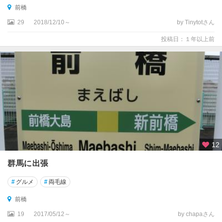
前橋
29
2018/12/10～
by Tinytotさん
投稿日：１年以上前
12
群馬に出張
#
グルメ
#
両毛線
前橋
19
2017/05/12～
by chapaさん