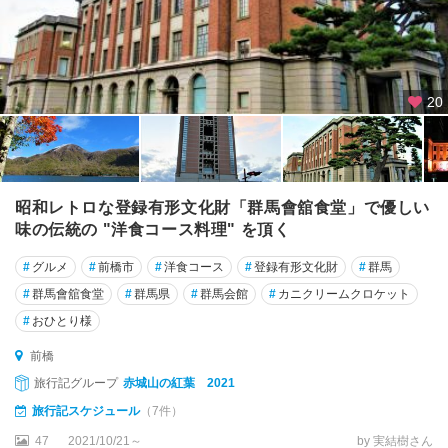
20
昭和レトロな登録有形文化財「群馬會舘食堂」で優しい
味の伝統の "洋食コース料理" を頂く
#
グルメ
#
前橋市
#
洋食コース
#
登録有形文化財
#
群馬
#
群馬會舘食堂
#
群馬県
#
群馬会館
#
カニクリームクロケット
#
おひとり様
前橋
旅行記グループ
赤城山の紅葉 2021
旅行記スケジュール
（7件）
47
2021/10/21～
by 実結樹さん