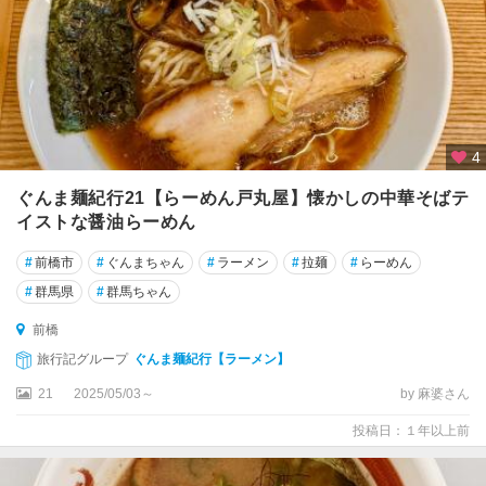
4
ぐんま麺紀行21【らーめん戸丸屋】懐かしの中華そばテ
イストな醤油らーめん
#
前橋市
#
ぐんまちゃん
#
ラーメン
#
拉麺
#
らーめん
#
群馬県
#
群馬ちゃん
前橋
旅行記グループ
ぐんま麺紀行【ラーメン】
21
2025/05/03～
by 麻婆さん
投稿日：１年以上前