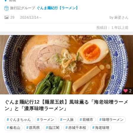
前橋
旅行記グループ
ぐんま麺紀行【ラーメン】
29
2024/12/14～
by 麻婆さん
投稿日：１年以上前
2
ぐんま麺紀行12【麺屋五鉄】風味薫る「海老味噌ラーメ
ン」と「濃厚味噌ラーメン」
#
ぐんまちゃん
#
ラーメン
#
一人旅
#
前橋市
#
味噌ラーメン
#
榛名山
#
群馬県
#
臨江閣
#
赤城千本桜
#
海老味噌