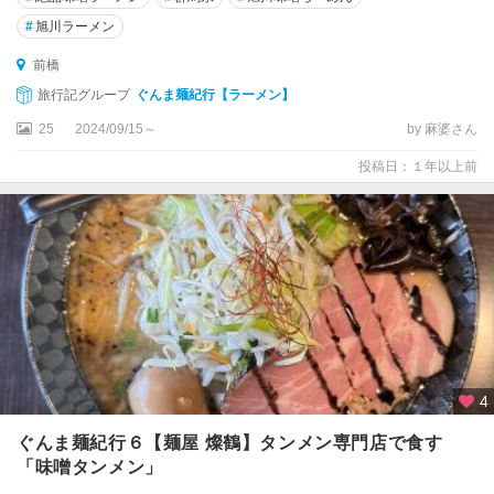
#
旭川ラーメン
前橋
旅行記グループ
ぐんま麺紀行【ラーメン】
25
2024/09/15～
by 麻婆さん
投稿日：１年以上前
4
ぐんま麺紀行６【麺屋 燦鶴】タンメン専門店で食す
「味噌タンメン」