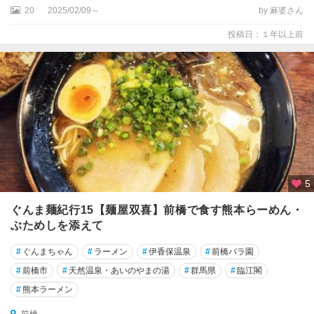
20
2025/02/09～
by 麻婆さん
投稿日：１年以上前
5
ぐんま麺紀行15【麺屋双喜】前橋で食す熊本らーめん・
ぶためしを添えて
#
ぐんまちゃん
#
ラーメン
#
伊香保温泉
#
前橋バラ園
#
前橋市
#
天然温泉・あいのやまの湯
#
群馬県
#
臨江閣
#
熊本ラーメン