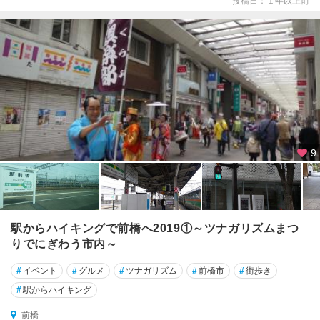
投稿日：１年以上前
9
駅からハイキングで前橋へ2019①～ツナガリズムまつ
りでにぎわう市内～
#
イベント
#
グルメ
#
ツナガリズム
#
前橋市
#
街歩き
#
駅からハイキング
前橋