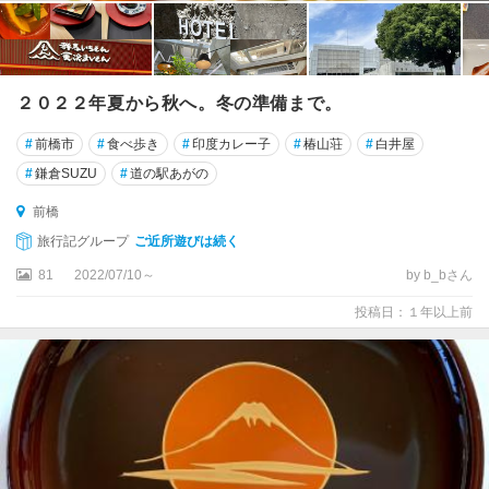
２０２２年夏から秋へ。冬の準備まで。
#
前橋市
#
食べ歩き
#
印度カレー子
#
椿山荘
#
白井屋
#
鎌倉SUZU
#
道の駅あがの
前橋
旅行記グループ
ご近所遊びは続く
81
2022/07/10～
by b_bさん
投稿日：１年以上前