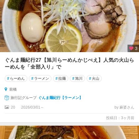
3
ぐんま麺紀行27【旭川らーめんかじべえ】人気の火山ら
ーめんを「全部入り」で
#
らーめん
#
ラーメン
#
拉麺
#
旭川
#
火山
前橋
旅行記グループ
ぐんま麺紀行【ラーメン】
20
2026/03/01～
by 麻婆さん
投稿日：3ヶ月前