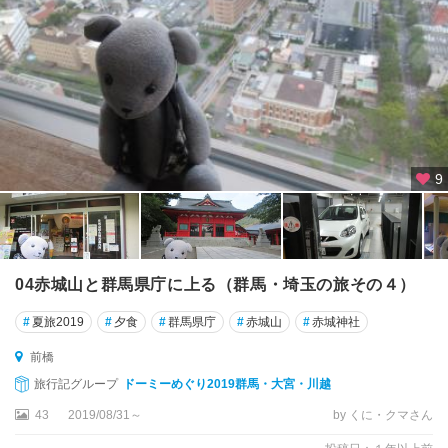
9
04赤城山と群馬県庁に上る（群馬・埼玉の旅その４）
#
夏旅2019
#
夕食
#
群馬県庁
#
赤城山
#
赤城神社
前橋
旅行記グループ
ドーミーめぐり2019群馬・大宮・川越
43
2019/08/31～
by くに・クマさん