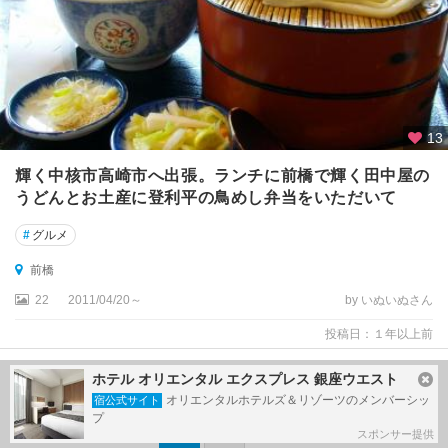
13
輝く中核市高崎市へ出張。ランチに前橋で輝く田中屋の
うどんとお土産に登利平の鳥めし弁当をいただいて
#
グルメ
前橋
22
2011/04/20～
by いぬいぬさん
投稿日：１年以上前
ホテル オリエンタル エクスプレス 銀座ウエスト
1
件目～
30
件目を表示（全
33
件中）
オリエンタルホテルズ＆リゾーツのメンバーシッ
宿公式サイト
プ
1
2
スポンサー提供