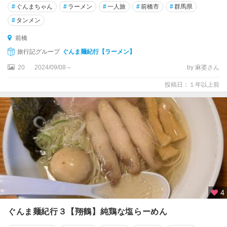
#
ぐんまちゃん
#
ラーメン
#
一人旅
#
前橋市
#
群馬県
#
タンメン
前橋
旅行記グループ
ぐんま麺紀行【ラーメン】
20
2024/09/08～
by 麻婆さん
投稿日：１年以上前
4
ぐんま麺紀行３【翔鶴】純鶏な塩らーめん