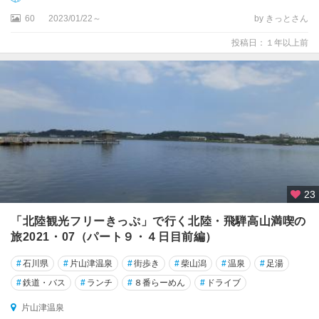
60
2023/01/22～
by きっとさん
投稿日：１年以上前
23
「北陸観光フリーきっぷ」で行く北陸・飛騨高山満喫の
旅2021・07（パート９・４日目前編）
#
石川県
#
片山津温泉
#
街歩き
#
柴山潟
#
温泉
#
足湯
#
鉄道・バス
#
ランチ
#
８番らーめん
#
ドライブ
片山津温泉