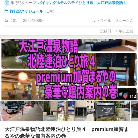
・
旅行記グループ
バイキングホテルステイひとり旅 大江戸温泉物語１
和
旅行記スケジュール
（1件）
倉
）
101
2025/04/05～
by トラベル マニーさん
投稿日：１年以上前
能
登
北
部
（
輪
島
・
珠
洲
114
）
大江戸温泉物語北陸連泊ひとり旅４ premium加賀ま
るやの豪華な館内案内の巻