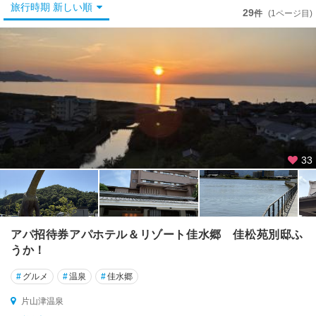
金
旅行時期 新しい順
29
件
(1ページ目)
沢
・
松
任
白
山
・
白
峰
33
温
泉
・
一
里
アパ招待券アパホテル＆リゾート佳水郷 佳松苑別邸ふ
野
うか！
温
泉
#
グルメ
#
温泉
#
佳水郷
小
片山津温泉
松