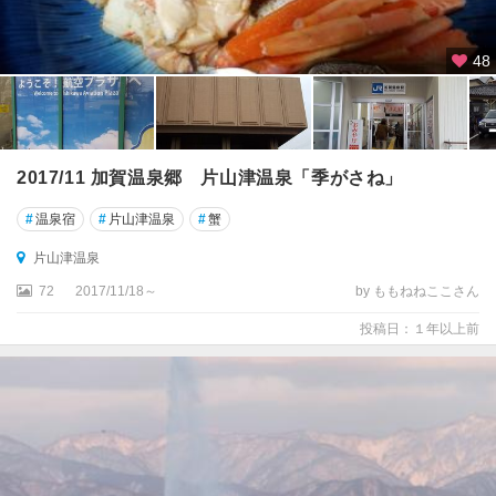
48
2017/11 加賀温泉郷 片山津温泉「季がさね」
#
温泉宿
#
片山津温泉
#
蟹
片山津温泉
72
2017/11/18～
by ももねねここさん
投稿日：１年以上前