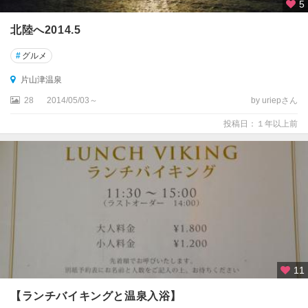
5
北陸へ2014.5
#
グルメ
片山津温泉
28
2014/05/03～
by uriepさん
投稿日：１年以上前
11
【ランチバイキングと温泉入浴】