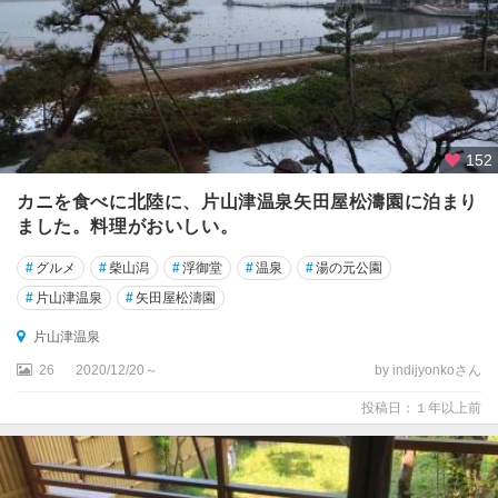
152
カニを食べに北陸に、片山津温泉矢田屋松濤園に泊まり
ました。料理がおいしい。
#
グルメ
#
柴山潟
#
浮御堂
#
温泉
#
湯の元公園
#
片山津温泉
#
矢田屋松濤園
片山津温泉
26
2020/12/20～
by indijyonkoさん
投稿日：１年以上前