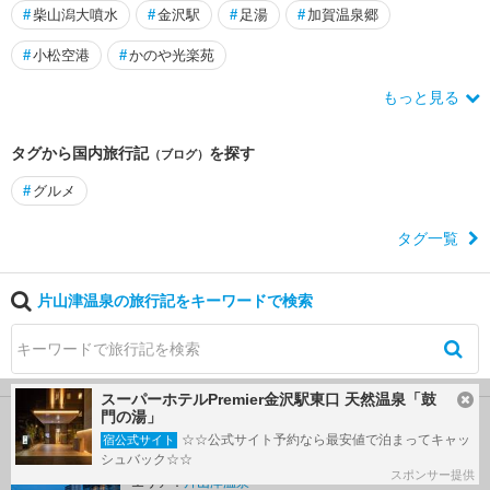
#
柴山潟大噴水
#
金沢駅
#
足湯
#
加賀温泉郷
#
小松空港
#
かのや光楽苑
もっと見る
タグから国内旅行記
を探す
（ブログ）
#
グルメ
タグ一覧
片山津温泉の旅行記をキーワードで検索
スーパーホテルPremier金沢駅東口 天然温泉「鼓
門の湯」
片山津温泉の人気ホテルランキング
☆☆公式サイト予約なら最安値で泊まってキャッ
宿公式サイト
大江戸温泉物語 Premium 加賀まるや
シュバック☆☆
1
スポンサー提供
エリア：
片山津温泉