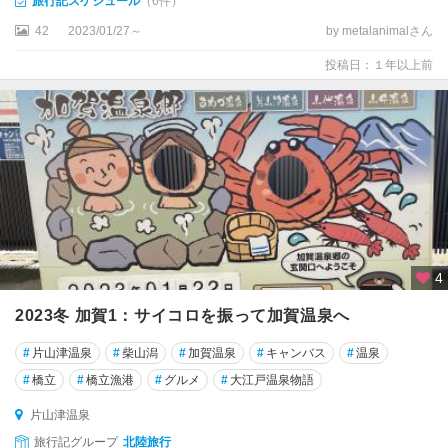
旅行記スケジュール
（6件）
42
2023/01/27～
by metalanimalさん
投稿日：１年以上前
4
2023冬 加賀1：サイコロを振って加賀温泉へ
#
片山津温泉
#
柴山潟
#
加賀温泉
#
キャンバス
#
温泉
#
橋立
#
橋立漁港
#
グルメ
#
大江戸温泉物語
片山津温泉
旅行記グループ
北陸旅行