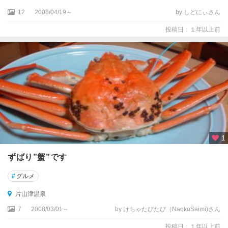
12
2008/04/19～
by しどにぃさん
投稿日：１年以上前
1
ずばり”蟹”です
#
グルメ
片山津温泉
7
2008/03/01～
by けちゃたびたび（NaokoSaimi)さん
投稿日：１年以上前