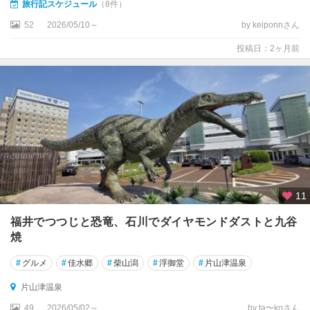
旅行記スケジュール
（8件）
・
加
52
2026/05/10～
by keiponnさん
賀
投稿日：2ヶ月前
温
泉
郷
加
賀
山
中
温
11
泉
福井でつつじと恐竜、石川でダイヤモンドダストと九谷
粟
焼
津
温
#
グルメ
#
佳水郷
#
柴山潟
#
浮御堂
#
片山津温泉
泉
片山津温泉
片
49
2026/05/02～
by ta〜koさん