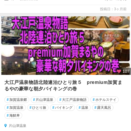
山
津
投稿日：3ヶ月前
温
泉
山
代
温
泉
小
松
107
能
大江戸温泉物語北陸連泊ひとり旅５ premium加賀ま
登
るやの豪華な朝夕バイキングの巻
南
#
加賀温泉郷
#
片山津温泉
#
大江戸温泉物語
#
ホテルステイ
部
（
#
加賀温泉
#
ひとり旅
#
バイキング
#
温泉
#
露天風呂
千
#
海鮮丼
里
浜
片山津温泉