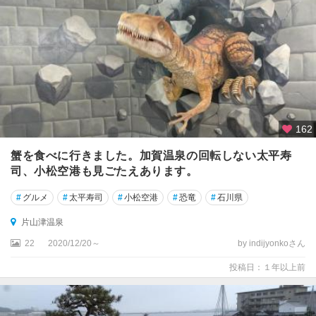
162
蟹を食べに行きました。加賀温泉の回転しない太平寿
司、小松空港も見ごたえあります。
#
グルメ
#
太平寿司
#
小松空港
#
恐竜
#
石川県
片山津温泉
22
2020/12/20～
by indijyonkoさん
投稿日：１年以上前