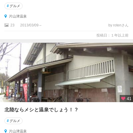
#
グルメ
片山津温泉
23
2013/03/09～
by rotenさん
投稿日：１年以上前
41
北陸ならメシと温泉でしょう！ ?
#
グルメ
片山津温泉