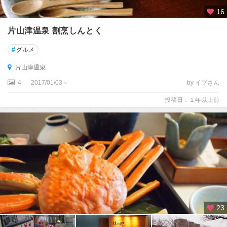
16
片山津温泉 割烹しんとく
#
グルメ
片山津温泉
4
2017/01/03～
by イブさん
投稿日：１年以上前
23