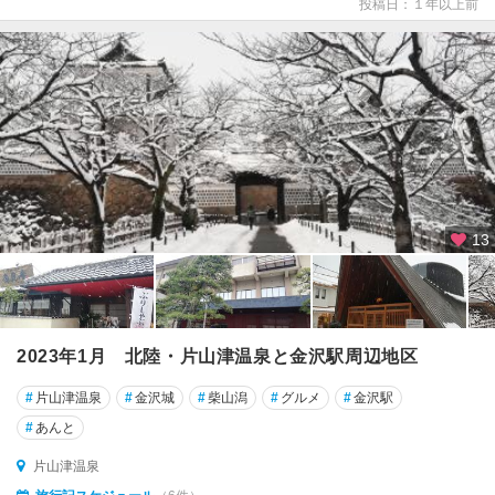
投稿日：１年以上前
13
2023年1月 北陸・片山津温泉と金沢駅周辺地区
#
片山津温泉
#
金沢城
#
柴山潟
#
グルメ
#
金沢駅
#
あんと
片山津温泉