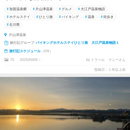
#
加賀温泉郷
#
片山津温泉
#
グルメ
#
大江戸温泉物語
#
ホテルステイ
#
ひとり旅
#
バイキング
#
温泉
#
街歩き
#
石川県
片山津温泉
旅行記グループ
バイキングホテルステイひとり旅 大江戸温泉物語１
旅行記スケジュール
（6件）
70
2025/04/05～
by トラベル マニーさん
投稿日：１年以上前