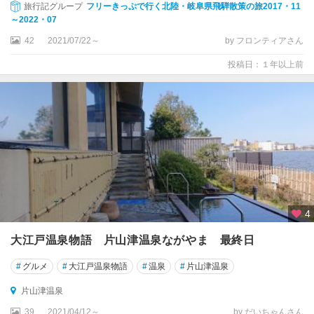
旅行記グループ
フリーきっぷで行く北陸・岐阜県飛騨散策の旅2017・11
～2022・07
42
2021/07/22～
by フロンティアさん
投稿日：１年以上前
4
大江戸温泉物語 片山津温泉ながやま 最終日
#
グルメ
#
大江戸温泉物語
#
温泉
#
片山津温泉
片山津温泉
39
2021/04/12～
by だいちゃんさん