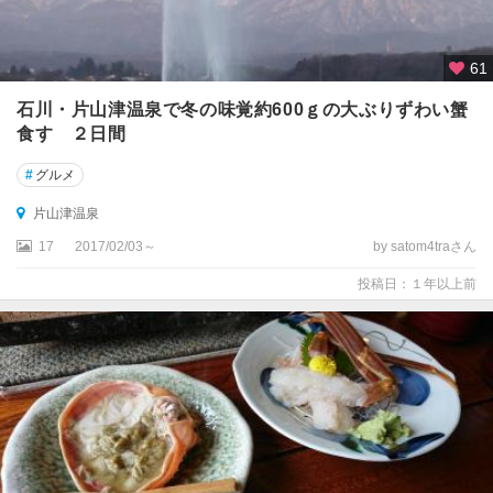
61
石川・片山津温泉で冬の味覚約600ｇの大ぶりずわい蟹
食す ２日間
#
グルメ
片山津温泉
17
2017/02/03～
by satom4traさん
投稿日：１年以上前