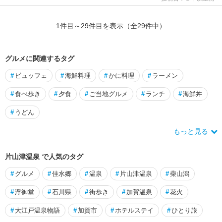
1
件目～
29
件目を表示（全
29
件中）
グルメに関連するタグ
#
ビュッフェ
#
海鮮料理
#
かに料理
#
ラーメン
#
食べ歩き
#
夕食
#
ご当地グルメ
#
ランチ
#
海鮮丼
#
うどん
もっと見る
片山津温泉 で人気のタグ
#
グルメ
#
佳水郷
#
温泉
#
片山津温泉
#
柴山潟
#
浮御堂
#
石川県
#
街歩き
#
加賀温泉
#
花火
#
大江戸温泉物語
#
加賀市
#
ホテルステイ
#
ひとり旅