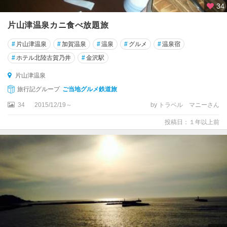
34
片山津温泉カニ食べ放題旅
#
片山津温泉
#
加賀温泉
#
温泉
#
グルメ
#
温泉宿
#
ホテル北陸古賀乃井
#
金沢駅
片山津温泉
旅行記グループ
ご当地グルメ鉄道旅
34
2015/12/19～
by トラベル マニーさん
投稿日：１年以上前