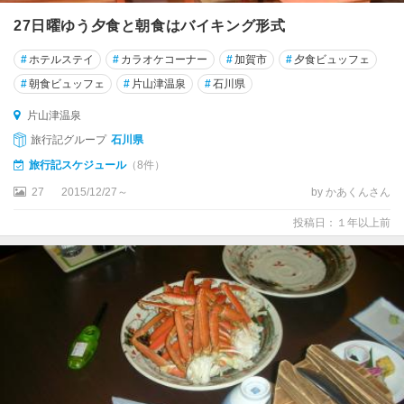
27日曜ゆう夕食と朝食はバイキング形式
#
ホテルステイ
#
カラオケコーナー
#
加賀市
#
夕食ビュッフェ
#
朝食ビュッフェ
#
片山津温泉
#
石川県
片山津温泉
旅行記グループ
石川県
旅行記スケジュール
（8件）
27
2015/12/27～
by かあくんさん
投稿日：１年以上前