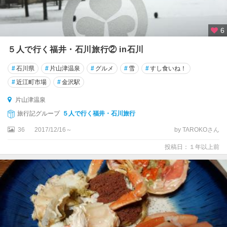
6
５人で行く福井・石川旅行② in石川
#
石川県
#
片山津温泉
#
グルメ
#
雪
#
すし食いね！
#
近江町市場
#
金沢駅
片山津温泉
旅行記グループ
５人で行く福井・石川旅行
36
2017/12/16～
by TAROKOさん
投稿日：１年以上前