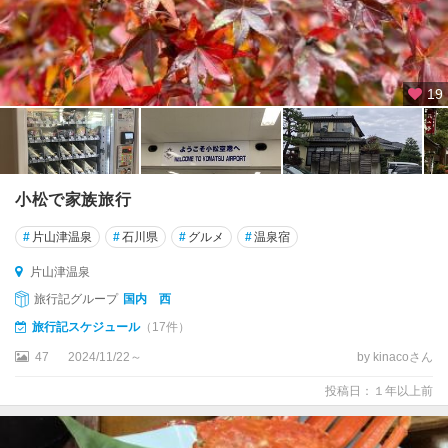
19
小松で家族旅行
#
片山津温泉
#
石川県
#
グルメ
#
温泉宿
片山津温泉
旅行記グループ
国内 西
旅行記スケジュール
（17件）
47
2024/11/22～
by kinacoさん
投稿日：１年以上前