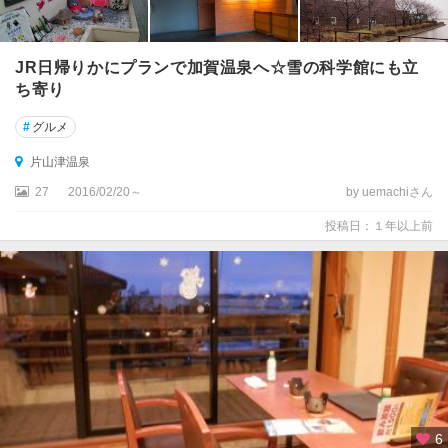
JR日帰りかにプランで加賀温泉へ☆雪の科学館にも立
ち寄り
#
グルメ
片山津温泉
27
2016/02/20～
by uemachiさん
投稿日：１年以上前
6