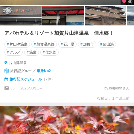
40
アパホテル＆リゾート加賀片山津温泉 佳水郷！
#
片山津温泉
#
加賀温泉郷
#
石川県
#
加賀市
#
柴山潟
#
グルメ
#
温泉
#
佳水郷
片山津温泉
旅行記グループ
車旅No2
旅行記スケジュール
（7件）
35
2025/03/11～
by keiponnさん
投稿日：１年以上前