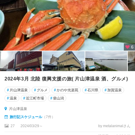
6
2024年3月 北陸 復興支援の旅( 片山津温泉 酒、グルメ)
#
片山津温泉
#
グルメ
#
かのや光楽苑
#
石川県
#
加賀温泉
#
温泉
#
近江町市場
#
柴山潟
片山津温泉
旅行記スケジュール
（7件）
27
2024/03/29～
by metalanimalさん