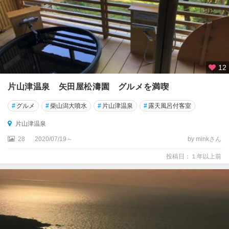
12
片山津温泉 矢田屋松濤園 グルメを満喫
#
グルメ
#
柴山潟大噴水
#
片山津温泉
#
露天風呂付客室
片山津温泉
28
2020/07/19～
by minkさん
投稿日：１年以上前