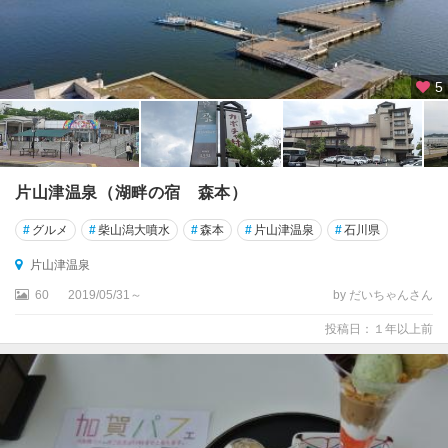
5
片山津温泉（湖畔の宿 森本）
#
グルメ
#
柴山潟大噴水
#
森本
#
片山津温泉
#
石川県
片山津温泉
60
2019/05/31～
by だいちゃんさん
投稿日：１年以上前