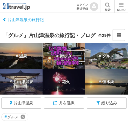
ログイン
新規登録
閉
検索
MENU
じ
る
片山津温泉の旅行記
「グルメ」片山津温泉の旅行記・ブログ
全29件
石
# 温泉
# 街歩き
# グルメ
川
へ
戻
る
# 片山津温泉
# 花火
# 佳水郷
石
川
片山津温泉
月を選択
絞り込み
す
べ
て
×
#
グルメ