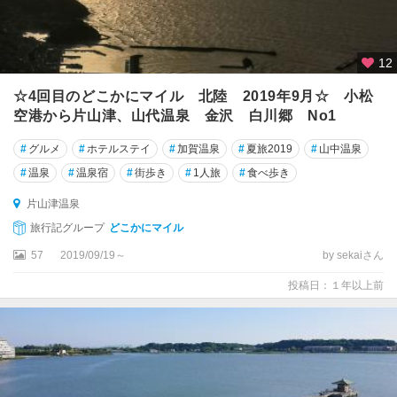
12
☆4回目のどこかにマイル 北陸 2019年9月☆ 小松
空港から片山津、山代温泉 金沢 白川郷 No1
#
グルメ
#
ホテルステイ
#
加賀温泉
#
夏旅2019
#
山中温泉
#
温泉
#
温泉宿
#
街歩き
#
1人旅
#
食べ歩き
片山津温泉
旅行記グループ
どこかにマイル
57
2019/09/19～
by sekaiさん
投稿日：１年以上前