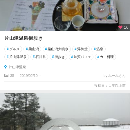
16
片山津温泉街歩き
#
グルメ
#
柴山潟
#
柴山潟大噴水
#
浮御堂
#
温泉
#
片山津温泉
#
石川県
#
街歩き
#
加賀パフェ
#
カニ料理
片山津温泉
35
2019/02/10～
by みーみさん
投稿日：１年以上前