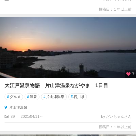
投稿日：１年以上前
7
大江戸温泉物語 片山津温泉ながやま 1日目
#
グルメ
#
温泉
#
片山津温泉
#
石川県
片山津温泉
39
2021/04/11～
by だいちゃんさん
投稿日：１年以上前