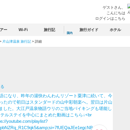
ゲストさん、
こんにちは
ログインはこちら
アー
Wi-Fi
旅行記
旅行ガイド
ホテル
国内
>
片山津温泉 旅行記
>
詳細
戻る