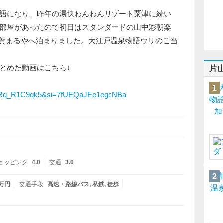
語になり、昨年の湯快わんわんリゾート粟津に続い
部屋があったので初日はスタンダードの山中彩朝楽
m加賀まるやへ泊まりました。大江戸温泉物語ウリのご当
とめた動画はこちら↓
片
1
ZRq_R1C9qk5&si=7fUEQaJEe1egcNBa
ョッピング
4.0
交通
3.0
2
5万円
交通手段
高速・路線バス
私鉄
徒歩