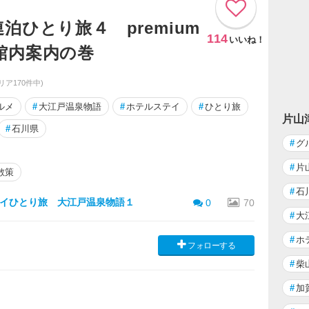
泊ひとり旅４ premium
114
いいね！
館内案内の巻
リア170件中)
ルメ
#
大江戸温泉物語
#
ホテルステイ
#
ひとり旅
片山
#
石川県
#
グ
#
片
散策
#
石
イひとり旅 大江戸温泉物語１
0
70
#
大
#
ホ
フォローする
#
柴
#
加