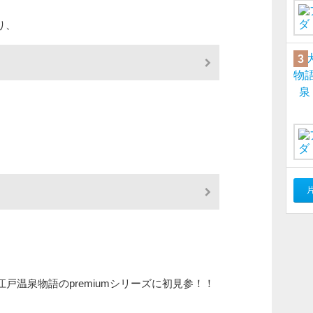
り、
3
戸温泉物語のpremiumシリーズに初見参！！