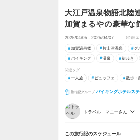
大江戸温泉物語北陸連
加賀まるやの豪華な
2025/04/05 - 2025/04/07
3位(同エ
#
加賀温泉郷
#
片山津温泉
#
グ
#
バイキング
#
温泉
#
街歩き
関連タグ
#
一人旅
#
ビュッフェ
#
散歩・
バイキングホテルステ
旅行記グループ
トラベル マニーさん
この旅行記のスケジュール