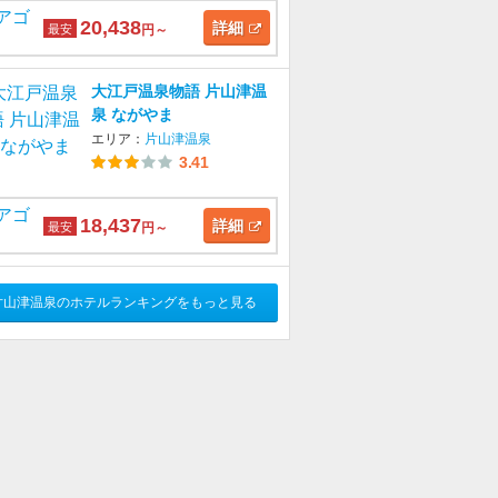
20,438
詳細
最安
円～
大江戸温泉物語 片山津温
泉 ながやま
エリア：
片山津温泉
3.41
18,437
詳細
最安
円～
片山津温泉のホテルランキングをもっと見る