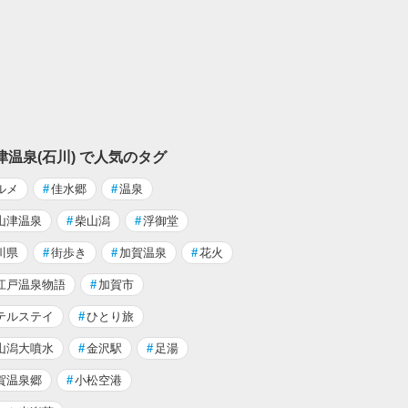
津温泉(石川) で人気のタグ
ルメ
#
佳水郷
#
温泉
山津温泉
#
柴山潟
#
浮御堂
川県
#
街歩き
#
加賀温泉
#
花火
江戸温泉物語
#
加賀市
テルステイ
#
ひとり旅
山潟大噴水
#
金沢駅
#
足湯
賀温泉郷
#
小松空港