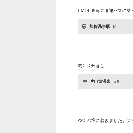
PM14:05発の送迎バスに乗
加賀温泉駅
駅
約２０分ほど
片山津温泉
温泉
今宵の宿に着きました。大江