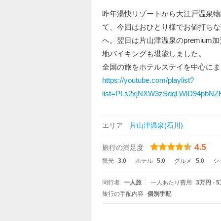
昨年湯快リゾートから大江戸温泉物
て、今回はおひとり様でお値打ちな
へ。翌日は片山津温泉のpremiu
地バイキングも堪能しました。
全国の旅をホテルステイを中心にま
https://youtube.com/playlist?
list=PLs2xjNXW3zSdqLWlD94pbN
エリア
片山津温泉(石川)
4.5
旅行の満足度
観光
3.0
ホテル
5.0
グルメ
5.0
シ
同行者
一人旅
一人あたり費用
3万円 - 
旅行の手配内容
個別手配