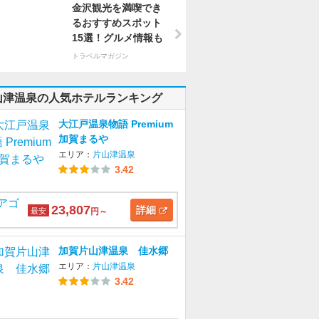
金沢観光を満喫でき
るおすすめスポット
15選！グルメ情報も
トラベルマガジン
山津温泉の人気ホテルランキング
大江戸温泉物語 Premium
加賀まるや
エリア：
片山津温泉
3.42
23,807
詳細
最安
円～
加賀片山津温泉 佳水郷
エリア：
片山津温泉
3.42