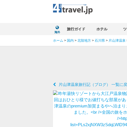
旅行ガイド
ホテル
ツ
海外
ホーム
>
国内
>
北陸地方
>
石川県
>
片山津温泉
片山津温泉旅行記（ブログ） 一覧に