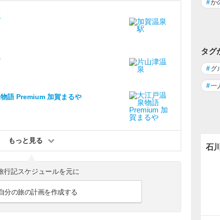
#
か
駅
タグ
泉
#
グ
#
一
語 Premium 加賀まるや
もっと見る
石
旅行記スケジュールを元に
自分の旅の計画を作成する