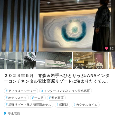
52
２０２４年５月 青森＆岩手へひとりっぷ♪ANAインタ
ーコンチネンタル安比高原リゾートに泊まりたくて♪...
#
アフタヌーンティー
#
インターコンチネンタル安比高原
#
ホテルステイ
#
一人旅
#
安比高原
#
星野リゾート奥入瀬渓流ホテル
#
盛岡駅
#
カクテルタイム
安比高原