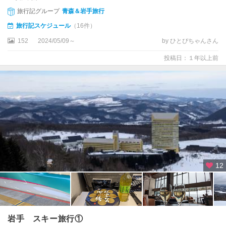
旅行記グループ
青森＆岩手旅行
旅行記スケジュール
（16件）
152
2024/05/09～
by ひとぴちゃんさん
投稿日：１年以上前
12
岩手 スキー旅行①