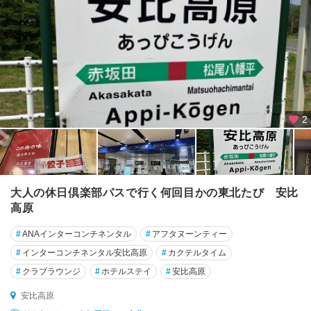
2
大人の休日倶楽部パスで行く何回目かの東北たび 安比
高原
#
ANAインターコンチネンタル
#
アフタヌーンティー
#
インターコンチネンタル安比高原
#
カクテルタイム
#
クラブラウンジ
#
ホテルステイ
#
安比高原
安比高原