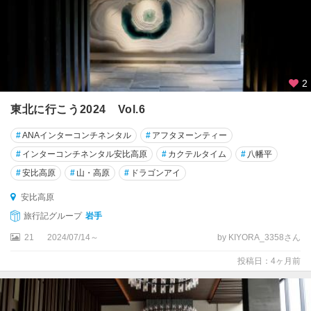
2
東北に行こう2024 Vol.6
#
ANAインターコンチネンタル
#
アフタヌーンティー
#
インターコンチネンタル安比高原
#
カクテルタイム
#
八幡平
#
安比高原
#
山・高原
#
ドラゴンアイ
安比高原
旅行記グループ
岩手
21
2024/07/14～
by KIYORA_3358さん
投稿日：4ヶ月前