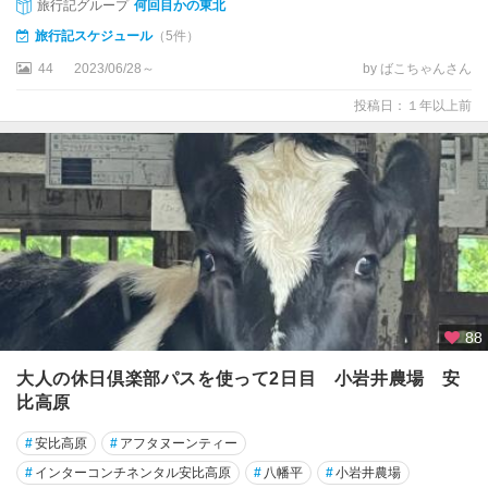
旅行記グループ
何回目かの東北
旅行記スケジュール
（5件）
44
2023/06/28～
by ばこちゃんさん
投稿日：１年以上前
88
大人の休日倶楽部パスを使って2日目 小岩井農場 安
比高原
#
安比高原
#
アフタヌーンティー
#
インターコンチネンタル安比高原
#
八幡平
#
小岩井農場