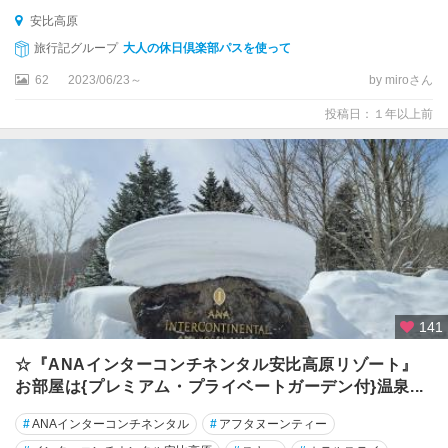
安比高原
旅行記グループ
大人の休日倶楽部パスを使って
62
2023/06/23～
by miroさん
投稿日：１年以上前
141
☆『ANAインターコンチネンタル安比高原リゾート』
お部屋は{プレミアム・プライベートガーデン付}温泉...
#
ANAインターコンチネンタル
#
アフタヌーンティー