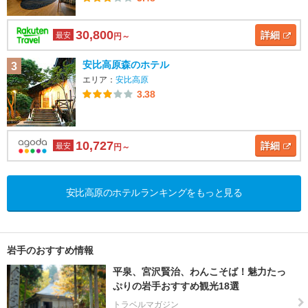
30,800
詳細
最安
円～
安比高原森のホテル
3
エリア：
安比高原
3.38
10,727
詳細
最安
円～
安比高原のホテルランキングをもっと見る
岩手のおすすめ情報
平泉、宮沢賢治、わんこそば！魅力たっ
ぷりの岩手おすすめ観光18選
トラベルマガジン