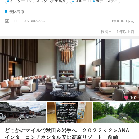
#
インターコンチネンタル安比高原
#
スキー
#
ホテルステイ
安比高原
111
2023/02/23～
by ikuikuさん
投稿日：１年以上前
102
どこかにマイルで秋田＆岩手へ ２０２２＜２＞ANA
インターコンチネンタル安比高原リゾート！前編