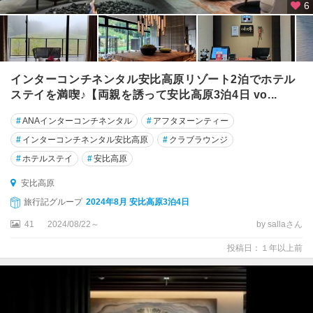
野
6
インターコンチネンタル安比高原リゾート2泊でホテル
ステイを満喫♪【両親を誘って安比高原3泊4日 vo...
#
ANAインターコンチネンタル
#
アフタヌーンティー
#
インターコンチネンタル安比高原
#
クラブラウンジ
#
ホテルステイ
#
安比高原
安比高原
旅行記グループ
2024年8月 安比高原3泊4日
41
2024/08/22～
by sallaさん
投稿日：１年以上前