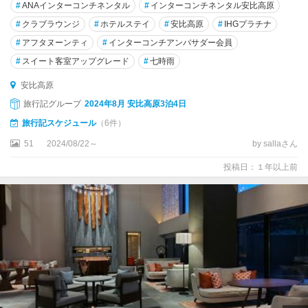
戸
#
ANAインターコンチネンタル
#
インターコンチネンタル安比高原
・
#
クラブラウンジ
#
ホテルステイ
#
安比高原
#
IHGプラチナ
軽
#
アフタヌーンティ
#
インターコンチアンバサダー会員
米
#
スイート客室アップグレード
#
七時雨
久
安比高原
慈
旅行記グループ
2024年8月 安比高原3泊4日
・
宮
旅行記スケジュール
（6件）
古
51
2024/08/22～
by sallaさん
・
釜
投稿日：１年以上前
石
花
巻
・
平
泉
・
遠