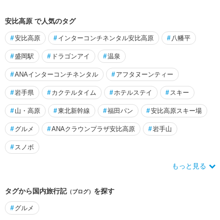
安比高原 で人気のタグ
#
安比高原
#
インターコンチネンタル安比高原
#
八幡平
#
盛岡駅
#
ドラゴンアイ
#
温泉
#
ANAインターコンチネンタル
#
アフタヌーンティー
#
岩手県
#
カクテルタイム
#
ホテルステイ
#
スキー
#
山・高原
#
東北新幹線
#
福田パン
#
安比高原スキー場
#
グルメ
#
ANAクラウンプラザ安比高原
#
岩手山
#
スノボ
もっと見る
タグから国内旅行記
を探す
（ブログ）
#
グルメ