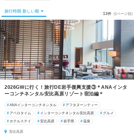
盛
岡
旅行時期 新しい順
・
13
件
(1ページ目)
小
岩
井
・
雫
石
八
幡
平
35
・
2026GWに行く！旅行DE岩手復興支援③＊ANAインタ
安
ーコンチネンタル安比高原リゾート宿泊編＊
比
高
#
ANAインターコンチネンタル
#
アフタヌーンティー
原
・
#
アペロタイム
#
インターコンチネンタル安比高原
#
グルメ
二
#
ホテルステイ
#
安比高原
#
岩手県
#
温泉
戸
安比高原