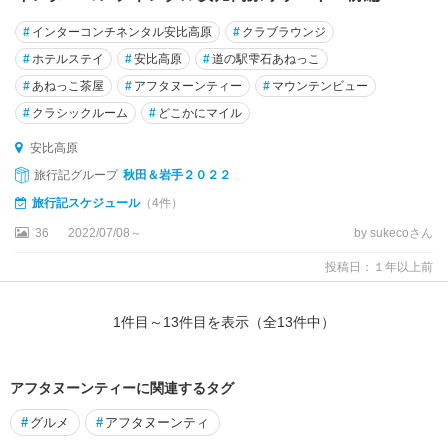
#
インターコンチネンタル安比高原
#
クラブラウンジ
#
ホテルステイ
#
安比高原
#
道の駅雫石あねっこ
#
あねっこ茶屋
#
アフタヌーンティー
#
マウンテンビュー
#
クラシックルーム
#
どこかにマイル
安比高原
旅行記グループ
秋田＆岩手２０２２
旅行記スケジュール
（4件）
36
2022/07/08～
by sukecoさん
投稿日：１年以上前
1
件目～
13
件目を表示（全
13
件中）
アフタヌーンティーに関連するタグ
#
グルメ
#
アフタヌーンティ