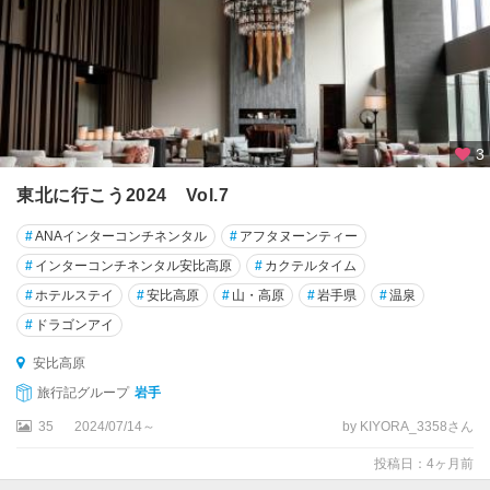
3
東北に行こう2024 Vol.7
#
ANAインターコンチネンタル
#
アフタヌーンティー
#
インターコンチネンタル安比高原
#
カクテルタイム
#
ホテルステイ
#
安比高原
#
山・高原
#
岩手県
#
温泉
#
ドラゴンアイ
安比高原
旅行記グループ
岩手
35
2024/07/14～
by KIYORA_3358さん
投稿日：4ヶ月前