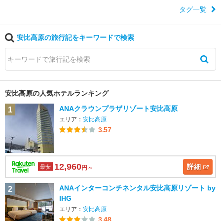
タグ一覧
安比高原の旅行記をキーワードで検索
安比高原の人気ホテルランキング
ANAクラウンプラザリゾート安比高原
1
エリア：
安比高原
3.57
12,960
詳細
最安
円～
ANAインターコンチネンタル安比高原リゾート by
2
IHG
エリア：
安比高原
3.48