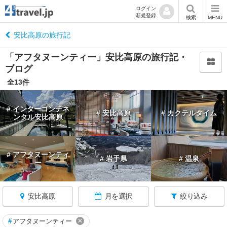
ログイン
新規登録
閉
検索
MENU
じ
る
安比高原の旅行記
「アフタヌーンティー」安比高原の旅行記・
ブログ
全13件
岩
手
# インターコンチネ
# 安比高原
# カクテルタイム
へ
ンタル安比高原
戻
る
# アフタヌーンティ
# 岩手県
# 温泉
ー
岩
手
す
べ
安比高原
月を選択
絞り込み
て
×
#
アフタヌーンティー