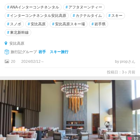
#
ANAインターコンチネンタル
#
アフタヌーンティー
#
インターコンチネンタル安比高原
#
カクテルタイム
#
スキー
#
スノボ
#
安比高原
#
安比高原スキー場
#
岩手県
#
東北新幹線
安比高原
旅行記グループ
岩手 スキー旅行
20
2024/02/12～
by propさん
投稿日：3ヶ月前
17