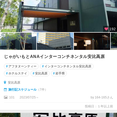
192
じゃがいもとANAインターコンチネンタル安比高原
#
アフタヌーンティー
#
インターコンチネンタル安比高原
#
ホテルステイ
#
安比高原
#
岩手県
安比高原
旅行記スケジュール
（7件）
101
2023/07/25～
by 164-165さん
投稿日：１年以上前