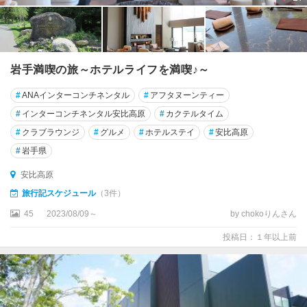
岩手満喫の旅～ホテルライフを満喫♪～
#
ANAインターコンチネンタル
#
アフタヌーンティー
#
インターコンチネンタル安比高原
#
カクテルタイム
#
クラブラウンジ
#
グルメ
#
ホテルステイ
#
安比高原
#
岩手県
安比高原
旅行記スケジュール
（3件）
45
2023/08/09～
by chokoりんさん
投稿日：１年以上前