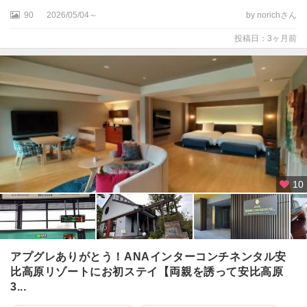
二
90
2026/05/04～
by norichさん
戸
・
投稿日：3ヶ月前
一
戸
安
比
高
原
八
幡
10
平
（
岩
手
側
アプグレありがとう！ANAインターコンチネンタル安
）
比高原リゾートにお初ステイ【両親を誘って安比高原
3...
九