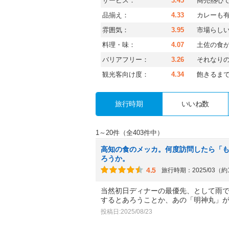
サービス：
3.45
商売熱心
品揃え：
4.33
カレーも
雰囲気：
3.95
市場らし
料理・味：
4.07
土佐の食
バリアフリー：
3.26
それなり
観光客向け度：
4.34
飽きるま
旅行時期
いいね数
1～20件（全403件中）
高知の食のメッカ。何度訪問したら「
ろうか。
4.5
旅行時期：2025/03（
当然初日ディナーの最優先、として雨
するとあろうことか、あの「明神丸」
投稿日:2025/08/23