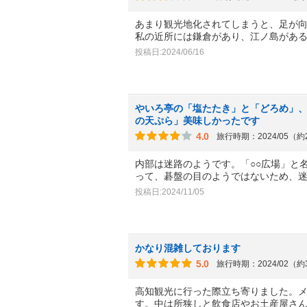
あまり観光地化されてしまうと、足が
私の近所には鎌倉があり、江ノ島があ
投稿日:2024/06/16
やいろ亭の「塩たたき」と「どろめ」
の天ぷら」美味しかったです
4.0
旅行時期：2024/05（
内部は迷路のようです。「○○広場」と
って、碁盤の目のようではないため、
投稿日:2024/11/05
かなり混雑しております
5.0
旅行時期：2024/02（
高知観光に行った際立ち寄りました。
す。中は所狭しと飲食店やお土産屋さ