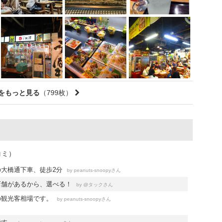
をもっと見る
（799枚）
コミ）
大橋通下車、徒歩2分
by
さん
peanuts-snoopy
店舗があるから、選べる！
by
さん
@タック
の観光客相場です。
by
さん
peanuts-snoopy