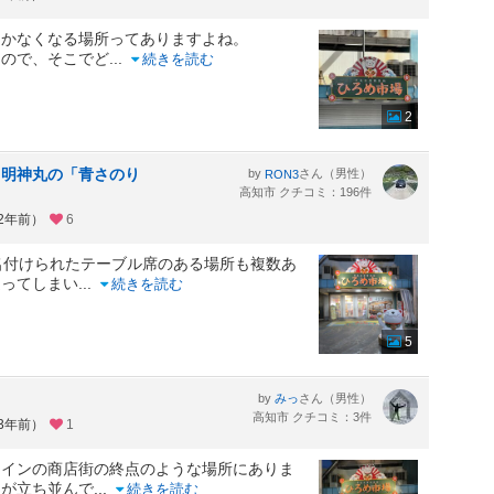
向かなくなる場所ってありますよね。
るので、そこでど
...
続きを読む
2
、明神丸の「青さのり
by
さん（男性）
RON3
高知市 クチコミ：196件
約2年前）
6
名付けられたテーブル席のある場所も複数あ
迷ってしまい
...
続きを読む
5
by
さん（男性）
みっ
高知市 クチコミ：3件
約3年前）
1
メインの商店街の終点のような場所にありま
んが立ち並んで
...
続きを読む