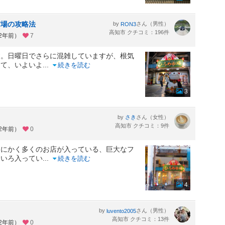
市場の攻略法
by
さん（男性）
RON3
高知市 クチコミ：196件
約2年前）
7
す。日曜日でさらに混雑していますが、根気
って、いよいよ
...
続きを読む
3
by
さん（女性）
さき
高知市 クチコミ：9件
約2年前）
0
とにかく多くのお店が入っている、巨大なフ
ろいろ入ってい
...
続きを読む
4
by
さん（男性）
luvento2005
高知市 クチコミ：13件
約2年前）
0