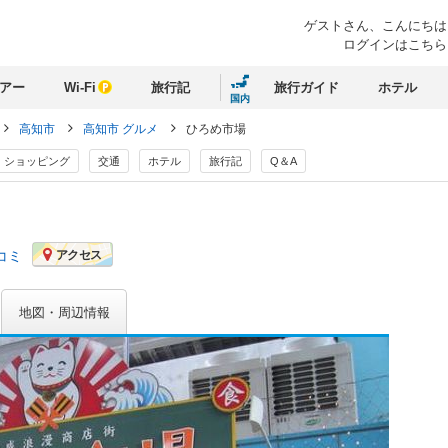
ゲストさん、
こんにちは
ログインはこちら
アー
Wi-Fi
旅行記
旅行ガイド
ホテル
国内
高知市
高知市 グルメ
ひろめ市場
ショッピング
交通
ホテル
旅行記
Q＆A
コミ
アクセス
地図・周辺情報