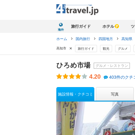
旅行ガイド
ホテル
ツ
海外
ホーム
国内旅行
四国地方
高知県
×
高知市
旅行ガイド
観光
グルメ
ひろめ市場
グルメ・レストラン
4.20
403件のクチ
施設情報・クチコミ
写真