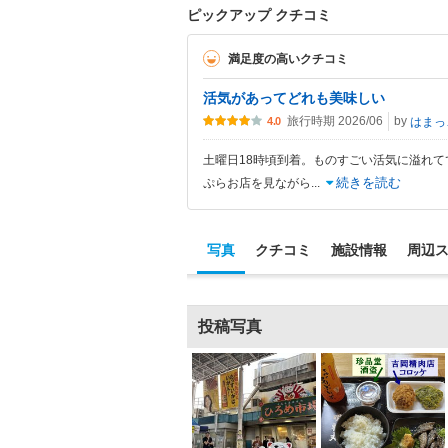
ピックアップ クチコミ
満足度の高いクチコミ
活気があってどれも美味しい
旅行時期 2026/06
by
は
4.0
土曜日18時頃到着。ものすごい活気に溢れ
続きを読む
ぷらお店を見ながら
...
写真
クチコミ
施設情報
周辺
投稿写真