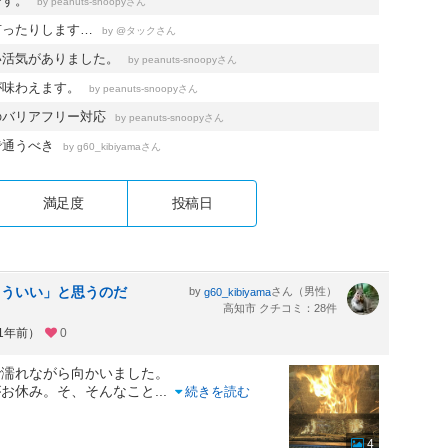
です。
by
さん
peanuts-snoopy
有ったりします…
by
さん
@タック
い活気がありました。
by
さん
peanuts-snoopy
が味わえます。
by
さん
peanuts-snoopy
のバリアフリー対応
by
さん
peanuts-snoopy
で通うべき
by
さん
g60_kibiyama
満足度
投稿日
もういい」と思うのだ
by
さん（男性）
g60_kibiyama
高知市 クチコミ：28件
約1年前）
0
で濡れながら向かいました。
がお休み。そ、そんなこと
...
続きを読む
4