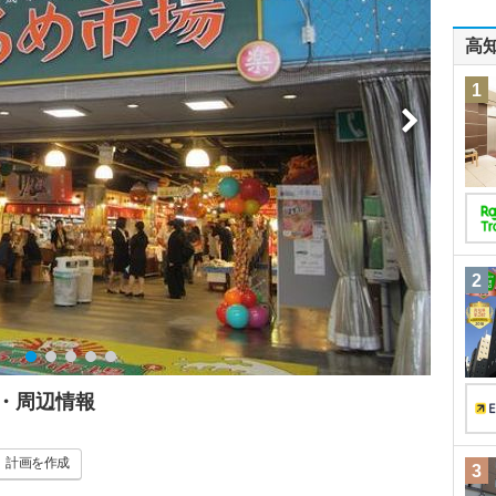
高
1
2
・周辺情報
計画
を作成
3