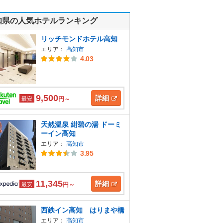
知県の人気ホテルランキング
リッチモンドホテル高知
エリア：
高知市
4.03
9,500
詳細
最安
円～
天然温泉 紺碧の湯 ドーミ
ーイン高知
エリア：
高知市
3.95
11,345
詳細
最安
円～
西鉄イン高知 はりまや橋
エリア：
高知市