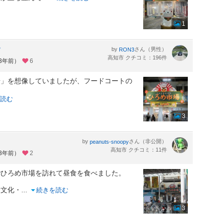
1
す
by
さん（男性）
RON3
高知市 クチコミ：196件
約3年前）
6
場」を想像していましたが、フードコートの
読む
3
by
さん（非公開）
peanuts-snoopy
高知市 クチコミ：11件
約3年前）
2
でひろめ市場を訪れて昼食を食べました。
食文化・
...
続きを読む
3