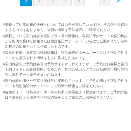
1
2
3
4
5
17
掲載している情報の正確性については万全を期していますが、その内容を保証
するものではありません。最新の情報は宿泊施設にご確認ください。
掲載している宿泊施設や宿泊プラン等の情報は、各宿泊予約サイトや宿泊施設
から提供を受けた情報または宿泊施設のホームページ等にて公開されている特
定時点の情報をもとに作成したものです。
温泉の有無、泉質等の詳細情報は、宿泊施設のホームページ又は各宿泊予約サ
イトから提供される情報をもとに作成したものです。
宿泊施設のご予約は各宿泊予約サイトから行えますが、ご予約はお客様と宿泊
予約サイトとの直接契約となるため、株式会社カカクコムは契約の不履行や損
害に関して一切責任を負いかねます。
宿泊施設の価格や空室状況は常に変動しています。ご予約の際は各宿泊予約サ
イトや宿泊施設のホームページで最新の情報をご確認ください。
各種ポイント付与やクーポン等の特典は事業者より提供されます。ご予約の際
は事業者による注意事項や規約等をよくご確認の上お手続きください。