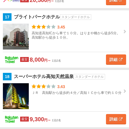
20,500
詳細
円～
1泊2名
ブライトパークホテル
17
スタンダードホテル
3.45
高知道高知ICから車で１０分。はりまや橋から徒歩5分。
高知駅から徒歩１０分。
8,000
詳細
最安
円～
1泊2名
スーパーホテル高知天然温泉
18
スタンダードホテル
3.43
ＪＲ 高知駅から徒歩約４分／高知ＩＣから車で約１０分
9,300
詳細
最安
円～
1泊2名