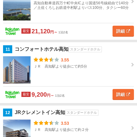
高知自動車道四万十町中央ICより国道56号線経由で140分
／土佐くろしお鉄道中村駅よりバス100分、タクシー60分
21,120
詳細
最安
円～
1泊2名
コンフォートホテル高知
11
スタンダードホテル
3.55
ＪＲ 高知駅より徒歩にて約5分
9,200
詳細
最安
円～
1泊2名
JRクレメントイン高知
12
スタンダードホテル
3.53
ＪＲ 高知駅より徒歩にて約２分