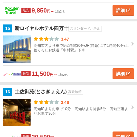
9,850
詳細
最安
円～
1泊2名
新ロイヤルホテル四万十
15
スタンダードホテル
3.47
高知市内より車で約2時間30分/JR(特急)にて1時間40分/土
佐くろしお鉄道『中村駅』下車
11,500
詳細
最安
円～
1泊2名
土佐御苑(とさぎょえん)
16
高級旅館
3.46
高知ICよりお車で10分 高知駅より徒歩5分 高知空港よ
りお車で30分
最安