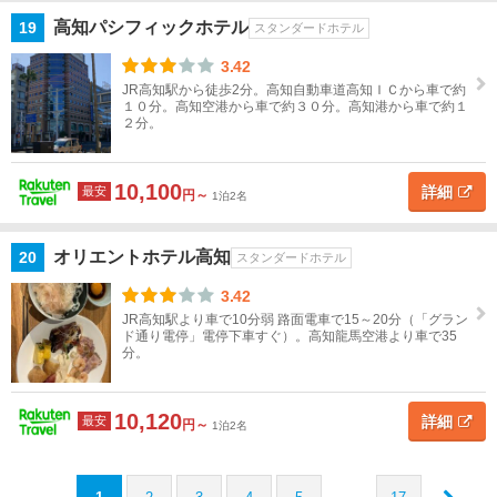
高知パシフィックホテル
19
スタンダードホテル
3.42
JR高知駅から徒歩2分。高知自動車道高知ＩＣから車で約
１０分。高知空港から車で約３０分。高知港から車で約１
２分。
10,100
詳細
最安
円～
1泊2名
オリエントホテル高知
20
スタンダードホテル
3.42
JR高知駅より車で10分弱 路面電車で15～20分（「グラン
ド通り電停」電停下車すぐ）。高知龍馬空港より車で35
分。
10,120
詳細
最安
円～
1泊2名
…