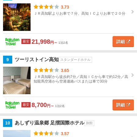
美・
室戸
3.73
岬
ＪＲ高知駅よりお車で７分、高知ＩＣよりお車で２０分
九
州
21,998
詳細
最安
円～
1泊2名
沖
縄
ツーリストイン高知
9
スタンダードホテル
3.65
閉じる
ＪＲ高知駅から徒歩約7分／高知ＩＣから車で約12分／高
知龍馬空港から空港連絡バスまたは車で30分
8,700
詳細
最安
円～
1泊2名
あしずり温泉郷 足摺国際ホテル
10
旅館
3.57