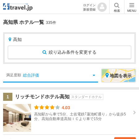
ログイン
新規登録
検索
MENU
高知県 ホテル一覧
335件
高知
絞り込み条件を変更する
絞
エ
総合評価
満足度順
地図
を表示
り
リ
込
ア
リッチモンドホテル高知
1
み
を
スタンダードホテル
条
選
4.03
件
択
高知駅から車で5分、土佐電鉄｢蓮池町通り」から徒歩5
分、高知自動車道高知ＩＣより車で15分
宿
北
泊
海
地