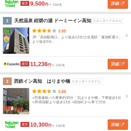
道
9,500
詳細
最安
円～
1泊2名
高
知
東
北
天然温泉 紺碧の湯 ドーミーイン高知
2
スタンダードホテル
ホ
テ
3.95
関
ル
JR「高知駅南口」より徒歩12分/土佐電鉄「蓮池町通り」
タ
東
より徒歩5分。
イ
プ
甲
ス
高
旅
高
ペ
民
貸
信
タ
級
館
級
ン
宿
別
11,236
詳細
最安
越
円～
1泊2名
ン
ホ
旅
シ
荘
ダ
テ
館
ョ
北
西鉄イン高知 はりまや橋
3
ー
ル
ン
スタンダードホテル
陸
ド
3.88
ホ
東
○空港連絡バス乗車約30分「北はりまや橋」下車徒歩1分
テ
○JR高知駅より徒歩13分 ○高知ICから車で15分
海
ル
近
ホ
テ
畿
10,300
詳細
最安
円～
1泊2名
ル