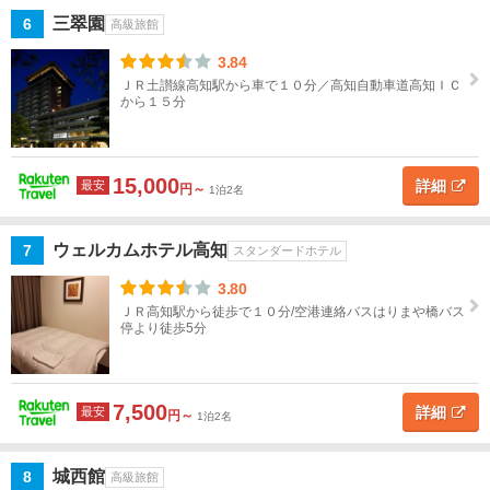
す
三翠園
6
高級旅館
べ
3.84
て
ＪＲ土讃線高知駅から車で１０分／高知自動車道高知ＩＣ
から１５分
高
知・
桂
15,000
浜・
詳細
最安
円～
1泊2名
土
佐・
ウェルカムホテル高知
7
スタンダードホテル
須崎
3.80
四万
ＪＲ高知駅から徒歩で１０分/空港連絡バスはりまや橋バス
十・
停より徒歩5分
足摺
岬
7,500
詳細
最安
円～
1泊2名
南
国・
香
城西館
8
高級旅館