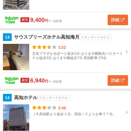
9,400
詳細
最安
円～
1泊2名
サウスブリーズホテル高知海月
13
スタンダードホテル
3.52
文化プラザかるぽーと徒歩1分 はりまや橋観光バスターミ
ナル徒歩3分 はりまや橋徒歩7分 高知駅車で5分
6,940
詳細
最安
円～
1泊2名
高知ホテル
14
スタンダードホテル
3.48
ＪＲ高知駅より徒歩１分。高知ＩＣよりお車で７分。