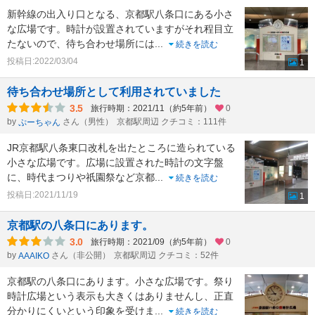
新幹線の出入り口となる、京都駅八条口にある小さ
な広場です。時計が設置されていますがそれ程目立
たないので、待ち合わせ場所には
...
続きを読む
投稿日:2022/03/04
1
待ち合わせ場所として利用されていました
3.5
旅行時期：2021/11（約5年前）
0
by
さん（男性）
京都駅周辺 クチコミ：111件
ぷーちゃん
JR京都駅八条東口改札を出たところに造られている
小さな広場です。広場に設置された時計の文字盤
に、時代まつりや祇園祭など京都
...
続きを読む
投稿日:2021/11/19
1
京都駅の八条口にあります。
3.0
旅行時期：2021/09（約5年前）
0
by
さん（非公開）
京都駅周辺 クチコミ：52件
AAAIKO
京都駅の八条口にあります。小さな広場です。祭り
時計広場という表示も大きくはありませんし、正直
分かりにくいという印象を受けま
...
続きを読む