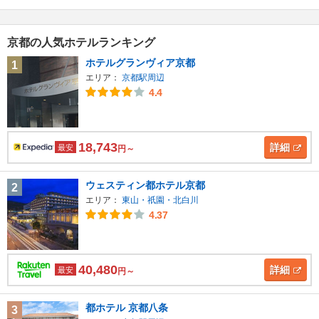
京都の人気ホテルランキング
ホテルグランヴィア京都
1
エリア：
京都駅周辺
4.4
18,743
詳細
最安
円～
ウェスティン都ホテル京都
2
エリア：
東山・祇園・北白川
4.37
40,480
詳細
最安
円～
都ホテル 京都八条
3