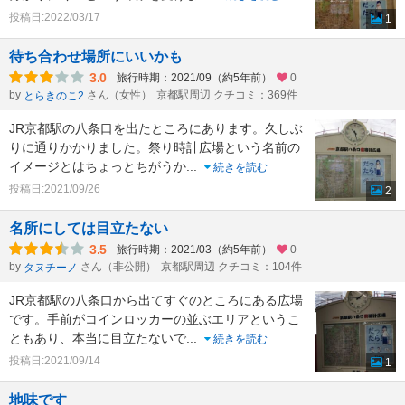
投稿日:2022/03/17
1
待ち合わせ場所にいいかも
3.0
旅行時期：2021/09（約5年前）
0
by
さん（女性）
京都駅周辺 クチコミ：369件
とらきのこ2
JR京都駅の八条口を出たところにあります。久しぶ
りに通りかかりました。祭り時計広場という名前の
イメージとはちょっとちがうか
...
続きを読む
投稿日:2021/09/26
2
名所にしては目立たない
3.5
旅行時期：2021/03（約5年前）
0
by
さん（非公開）
京都駅周辺 クチコミ：104件
タヌチーノ
JR京都駅の八条口から出てすぐのところにある広場
です。手前がコインロッカーの並ぶエリアというこ
ともあり、本当に目立たないで
...
続きを読む
投稿日:2021/09/14
1
地味です