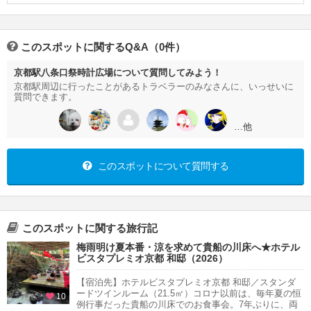
このスポットに関するQ&A（0件）
京都駅八条口祭時計広場について質問してみよう！
京都駅周辺に行ったことがあるトラベラーのみなさんに、いっせいに
質問できます。
…他
このスポットについて質問する
このスポットに関する旅行記
梅雨明け夏本番・涼を求めて貴船の川床へ★ホテル
ビスタプレミオ京都 和邸（2026）
【宿泊先】ホテルビスタプレミオ京都 和邸／スタンダ
ードツインルーム（21.5㎡）コロナ以前は、毎年夏の恒
10
例行事だった貴船の川床でのお食事会。7年ぶりに、両