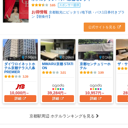
スポンサー提供
3.65
お得情報
京都観光にピッタリ♪地下鉄・バス1日券付きプラ
ン【朝食付】
公式サイトを見る
0.08km
0.09km
0.1km
ダイワロイネットホ
MIMARU京都 STATI
京都センチュリーホ
ザ・サ
テル京都テラス八条
ON
テル
PREMIER
3.01
3.99
3.39
10,000
39,284
10,957
28
円～
円～
円～
詳細
詳細
詳細
京都駅周辺 ホテルランキングを見る