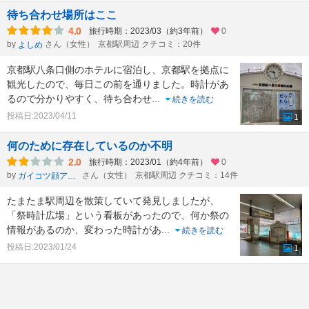
待ち合わせ場所はここ
4.0
旅行時期：2023/03（約3年前）
0
by
さん（女性）
京都駅周辺 クチコミ：20件
よしめ
京都駅八条口側のホテルに宿泊し、京都駅を拠点に
観光したので、毎日この前を通りました。時計があ
るので分かりやすく、待ち合わせ
...
続きを読む
投稿日:2023/04/11
1
何のために存在しているのか不明
2.0
旅行時期：2023/01（約4年前）
0
by
さん（女性）
京都駅周辺 クチコミ：14件
ガイコツ顔アラフィフトラベラー
たまたま駅周辺を散策していて発見しましたが、
「祭時計広場」という看板があったので、何か祭の
情報があるのか、変わった時計があ
...
続きを読む
投稿日:2023/01/24
1