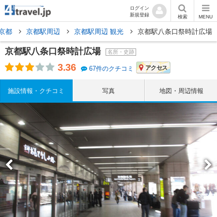
ログイン
新規登録
検索
MENU
京都
京都駅周辺
京都駅周辺 観光
京都駅八条口祭時計広場
京都駅八条口祭時計広場
名所・史跡
3.36
アクセス
67件のクチコミ
施設情報・クチコミ
写真
地図・周辺情報