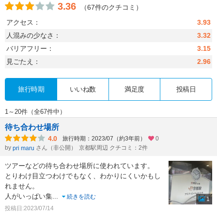
3.36
（67件のクチコミ）
アクセス：
3.93
人混みの少なさ：
3.32
バリアフリー：
3.15
見ごたえ：
2.96
旅行時期
いいね数
満足度
投稿日
1～20件（全67件中）
待ち合わせ場所
4.0
旅行時期：2023/07（約3年前）
0
by
さん（非公開）
京都駅周辺 クチコミ：2件
pri maru
ツアーなどの待ち合わせ場所に使われています。
とりわけ目立つわけでもなく、わかりにくいかもし
れません。
人がいっぱい集
...
続きを読む
1
投稿日:2023/07/14