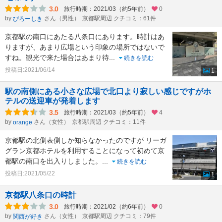
3.0
旅行時期：2021/03（約5年前）
0
by
さん（男性）
京都駅周辺 クチコミ：61件
ぴろーしき
京都駅の南口にあたる八条口にあります。時計はあ
りますが、あまり広場という印象の場所ではないで
すね。観光で来た場合はあまり待
...
続きを読む
投稿日:2021/06/14
1
駅の南側にある小さな広場で北口より寂しい感じですがホ
テルの送迎車が発着します
3.5
旅行時期：2021/03（約5年前）
4
by
さん（女性）
京都駅周辺 クチコミ：11件
orange
京都駅の北側表側しか知らなかったのですが リーガ
グラン京都ホテルを利用することになって初めて京
都駅の南口を出入りしました。
...
続きを読む
投稿日:2021/05/22
1
京都駅八条口の時計
3.0
旅行時期：2021/02（約6年前）
0
by
さん（女性）
京都駅周辺 クチコミ：79件
関西が好き