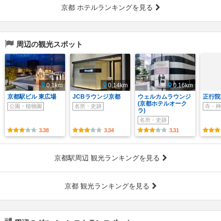
京都 ホテルランキングを見る
周辺の観光スポット
0.1km
0.14km
0.16km
京都駅ビル 東広場
JCBラウンジ京都
ウェルカムラウンジ
正行院
(京都ホテルオーク
公園・植物園
名所・史跡
寺・神
ラ)
名所・史跡
3.38
3.34
3.31
京都駅周辺 観光ランキングを見る
京都 観光ランキングを見る