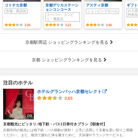
コトチカ京都
京都デリカステーシ
アスティ京都
ギフト
ョンコンコース
お土産
市場・商店街
ショッピングモール
特産品
スーパー・コンビ
ニ・量販店
3.36
3.21
3.46
京都駅周辺 ショッピングランキングを見る
京都 ショッピングランキングを見る
注目のホテル
ホテルグランバッハ京都セレクト
3.65
PR
京都観光にピッタリ♪地下鉄・バス1日券付きプラン【朝食付】
京都市内の観光には地下鉄・バス移動が便利！ 上手に活用して京都を思い切りご堪能
ください。 また、観光で疲れた体を癒すために、大浴場やラウンジサービスも...