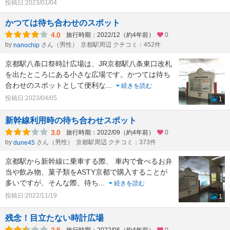
投稿日:2023/01/04
かつては待ち合わせのスポット
4.0
旅行時期：2022/12（約4年前）
0
by
さん（男性）
京都駅周辺 クチコミ：452件
nanochip
京都駅八条口祭時計広場は、JR京都駅八条東口改札
を出たところにある小さな広場です。かつては待ち
合わせのスポットとして便利な
...
続きを読む
投稿日:2023/04/05
1
新幹線利用時の待ち合わせスポット
3.0
旅行時期：2022/09（約4年前）
0
by
さん（男性）
京都駅周辺 クチコミ：373件
dune45
京都駅から新幹線に乗車する際、 車内で食べるお弁
当や飲み物、菓子類をASTY京都で購入することが
多いですが、そんな際、待ち
...
続きを読む
投稿日:2022/11/19
1
残念！目立たない時計広場