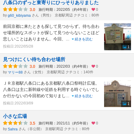
八条口のずっと東寄りにひっそりありました
3.0
旅行時期：2022/05（約4年前）
0
by
さん（男性）
京都駅周辺 クチコミ：80件
g60_kibiyama
前回京都に来たときも探して見つからず。待ち合わ
せ場所的なスポットが探して見つからないことほど
悲しいことはありません。今回、
...
続きを読む
投稿日:2022/05/28
1
見つけにくい待ち合わせ場所
3.0
旅行時期：2022/03（約4年前）
0
by
さん（女性）
京都駅周辺 クチコミ：140件
マリー88
ＪＲ京都駅八条口にある京都駅八条口祭時計広場。
八条口は主に新幹線や近鉄を利用する時ぐらいでし
か行かないの今回初めて知りまし
...
続きを読む
投稿日:2022/03/09
1
小さな広場
3.5
旅行時期：2021/11（約5年前）
0
by
さん（非公開）
京都駅周辺 クチコミ：80件
Sahra