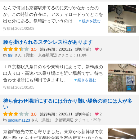
なんで何回も京都駅来てるのに気づかなかったの
か、この時計の存在に。アスティロードってとこを
出た外にある。祭時計っていうのは
...
続きを読む
投稿日:2021/02/08
1
腰を掛けられるステンレス柱があります
3.5
旅行時期：2020/12（約6年前）
0
by
さん（男性）
京都駅周辺 クチコミ：110件
88t
ＪＲ京都駅八条口のやや東寄りにあって、新幹線の
出入り口・高速バス乗り場にも近い場所です。待ち
合わせ場所にも利用できますし、
...
続きを読む
投稿日:2021/01/05
2
待ち合わせ場所にするには分かり難い場所の割には人が多
い
3.0
旅行時期：2020/11（約6年前）
2
by
さん（男性）
京都駅周辺 クチコミ：29件
sirokuma123
京都市観光で立ち寄りました。東京から新幹線で京
都に着いたらまず京都総合観光案内所京なびに立ち