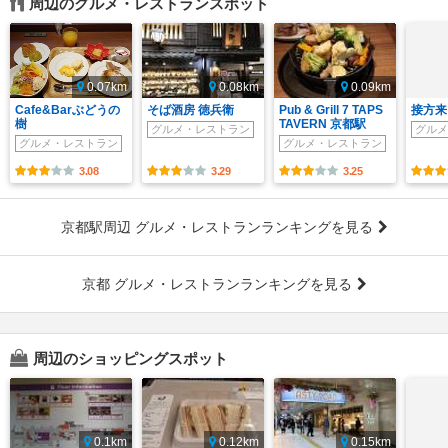
周辺のグルメ・レストランスポット
0.07km
0.08km
0.09km
Cafe&Barぶどうの
そば酒房 徳兵衛
Pub & Grill 7 TAPS
接方来
樹
TAVERN 京都駅
グルメ・レストラン
グルメ
グルメ・レストラン
グルメ・レストラン
3.08
3.29
3.25
京都駅周辺 グルメ・レストランランキングを見る
京都 グルメ・レストランランキングを見る
周辺のショッピングスポット
0.1km
0.12km
0.15km