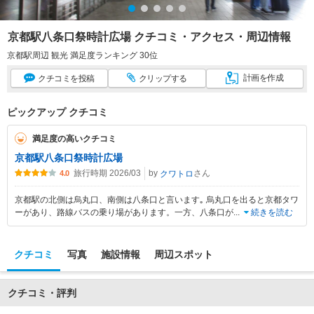
京都駅八条口祭時計広場 クチコミ・アクセス・周辺情報
京都駅周辺 観光 満足度ランキング 30位
計画
を作成
クチコミ
を投稿
クリップ
する
ピックアップ クチコミ
満足度の高いクチコミ
京都駅八条口祭時計広場
旅行時期 2026/03
by
さん
クワトロ
4.0
京都駅の北側は烏丸口、南側は八条口と言います｡ 烏丸口を出ると京都タワ
ーがあり、路線バスの乗り場があります。一方、八条口が
...
続きを読む
クチコミ
写真
施設情報
周辺スポット
クチコミ・評判