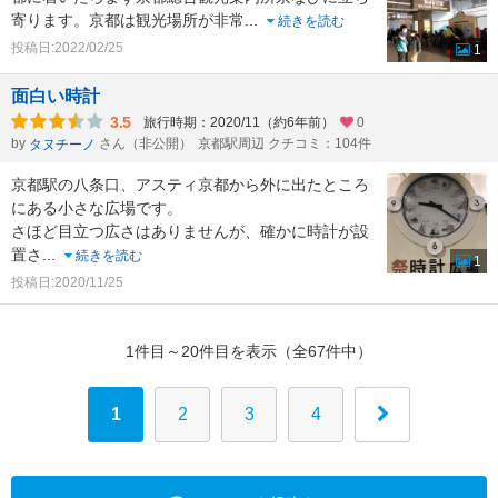
寄ります。京都は観光場所が非常
...
続きを読む
投稿日:2022/02/25
1
面白い時計
3.5
旅行時期：2020/11（約6年前）
0
by
さん（非公開）
京都駅周辺 クチコミ：104件
タヌチーノ
京都駅の八条口、アスティ京都から外に出たところ
にある小さな広場です。
さほど目立つ広さはありませんが、確かに時計が設
置さ
...
続きを読む
1
投稿日:2020/11/25
1件目～20件目を表示（全67件中）
1
2
3
4