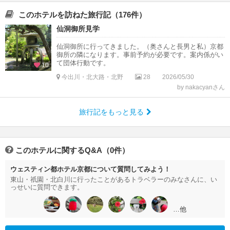
このホテルを訪ねた旅行記（176件）
仙洞御所見学
仙洞御所に行ってきました。（奥さんと長男と私）京都
御所の隣になります。事前予約が必要です。案内係がい
て団体行動です。
10
今出川・北大路・北野
28
2026/05/30
by nakacyanさん
旅行記をもっと見る
このホテルに関するQ&A（0件）
ウェスティン都ホテル京都について質問してみよう！
東山・祇園・北白川に行ったことがあるトラベラーのみなさんに、い
っせいに質問できます。
…他