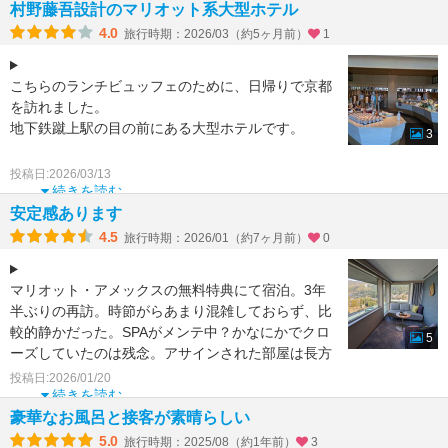
村野藤吾設計のマリオット系大型ホテル
4.0
旅行時期：2026/03（約5ヶ月前）
1
こちらのランチビュッフェのために、日帰りで京都
を訪れました。
地下鉄蹴上駅の目の前にある大型ホテルです。
3
2階にある「オールデイダイニング洛空」でのラン
投稿日:2026/03/13
チビュッフェ。
続きを読む
サラダも彩り美しく、ロ
安定感あります
4.5
旅行時期：2026/01（約7ヶ月前）
0
マリオット・アメックスの無料特典にて宿泊。3年
半ぶりの再訪。時節がらあまり混雑しておらず、比
較的静かだった。SPAがメンテ中？かなにかでクロ
5
ーズしていたのは残念。アサインされた部屋は長方
形の部屋で隠れ
投稿日:2026/01/20
続きを読む
豪華なお風呂と接客が素晴らしい
5.0
旅行時期：2025/08（約1年前）
3