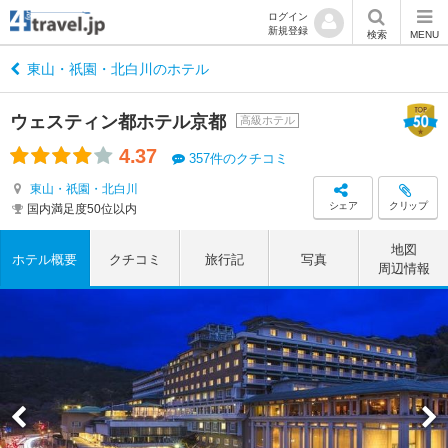
ログイン
新規登録
検索
MENU
東山・祇園・北白川のホテル
ウェスティン都ホテル京都
高級ホテル
4.37
357件のクチコミ
東山・祇園・北白川
シェア
クリップ
国内満足度50位以内
地図
ホテル概要
クチコミ
旅行記
写真
周辺情報