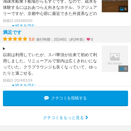
湖疎水船乗下船場からもすぐです。なので、疏水を
体験するにはおあつらえ向きなホテル。ラグジュア
6
リーですが、京都中心部に最近できた外資系などの
ホテルに比べれば
投稿日:2024/05/20
続きを読む
満足です
5.0
旅行時期：2024/01（約3年前）
0
以前は利用していたが、スパ華頂が出来て初めて利
用しました。リニューアルで室内は広くきれいにな
っていた。クラブラウンジも良くなっていて、ゆっ
0
たりと過ごせる。
最近は繁華街近くの便利さでホテル選びをして
投稿日:2024/01/24
続きを読む
クチコミを投稿する
クチコミをもっと見る