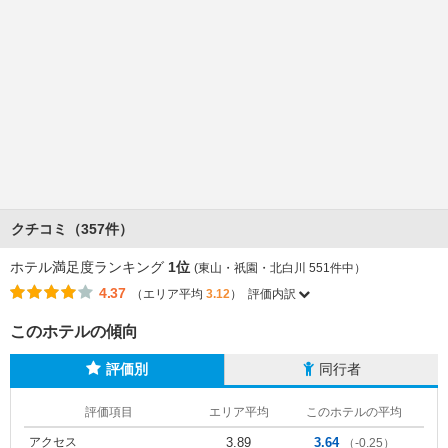
クチコミ（357件）
ホテル満足度ランキング
1位
(東山・祇園・北白川 551件中）
4.37
（エリア平均
3.12
）
評価内訳
このホテルの傾向
評価別
同行者
評価項目
エリア平均
このホテルの平均
アクセス
3.89
3.64
（-0.25）