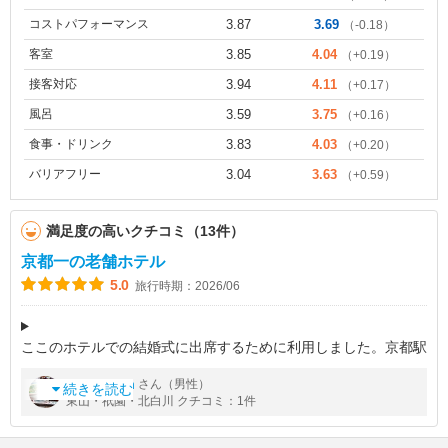
コストパフォーマンス
3.87
3.69
（-0.18）
客室
3.85
4.04
（+0.19）
接客対応
3.94
4.11
（+0.17）
風呂
3.59
3.75
（+0.16）
食事・ドリンク
3.83
4.03
（+0.20）
バリアフリー
3.04
3.63
（+0.59）
満足度の高いクチコミ（13件）
京都一の老舗ホテル
5.0
旅行時期：2026/06
ここのホテルでの結婚式に出席するために利用しました。京都駅
との間をシャトルバスが概ね3
by
さん（男性）
nakacyan
0分ごとに出ているので観光にも便利です。ホテルは大型でチャ
続きを読む
東山・祇園・北白川 クチコミ：1件
ペルもあります。披露宴会場のテラスに出ると南禅寺や平