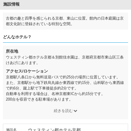
施設情報
古都の趣と四季を感じられる京都、東山に位置。館内の日本庭園は京
都文化財に登録されている特別な空間。
どんなホテル？
所在地
ウェスティン都ホテル京都＆別館佳水園は、京都府京都市東山区三条
けあげにあります。
アクセス/ロケーション
京都駅八条口から無料送迎バスで約25分の場所に位置しています。
また、京都駅から地下鉄烏丸線か東西線で約15分、山科駅から東西線
で約6分、蹴上駅で下車後徒歩約2分です。
自動車を利用する場合は、名神京都東ICから約15分です。
200台を収容できる駐車場があります。
続きを読む
ウェスティン都ホテル京都
施設名