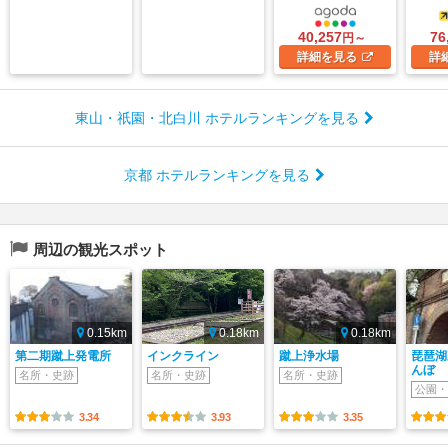
40,257
76
円～
詳細
を見る
詳
東山・祇園・北白川 ホテルランキングを見る
京都 ホテルランキングを見る
周辺の観光スポット
0.15km
0.18km
0.18km
第二期蹴上発電所
インクライン
蹴上浄水場
琵琶湖
んぼ
名所・史跡
名所・史跡
名所・史跡
公園・
3.34
3.93
3.35