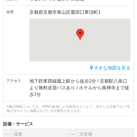
京都府京都市東山区粟田口華頂町1
住所
大きな地図を見る
地下鉄東西線蹴上駅から徒歩2分 / 京都駅八条口
アクセス
より無料送迎バスあり / ホテルから南禅寺まで徒
歩7分
※施設情報については、時間の経過による変化などにより、必ずしも正確でない情
報が当サイトに掲載されている可能性があります。
設備・サービス
―
温泉
―
大浴場