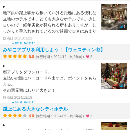
地下鉄の蹴上駅から歩いていける距離にある便利な
立地のホテルです。とても大きなホテルです。少し
古いので、経年劣化が見られる所もありますが、し
1
っかりと手入れされているので綺麗で古さはあまり
気にならないと思
投稿日:2025/03/22
続きを読む
みやこアプリを利用しよう！【ウェスティン都】
5.0
旅行時期：2024/12（約2年前）
2
都アプリをダウンロード。
支払いの際にバーコードを出すと、ポイントをもら
える。
1
その還元額はわりと大きい！
投稿日:2024/12/18
レストランは事前に利用がわかっているなら、一休
続きを読む
レストランで申し込むとタイムセールが
蹴上にある大きなシティホテル
4.0
旅行時期：2024/06（約2年前）
2