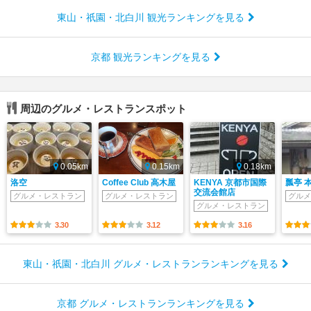
東山・祇園・北白川 観光ランキングを見る
京都 観光ランキングを見る
周辺のグルメ・レストランスポット
0.05km
0.15km
0.18km
洛空
Coffee Club 高木屋
KENYA 京都市国際
瓢亭 
交流会館店
グルメ・レストラン
グルメ・レストラン
グルメ
グルメ・レストラン
3.30
3.12
3.16
東山・祇園・北白川 グルメ・レストランランキングを見る
京都 グルメ・レストランランキングを見る