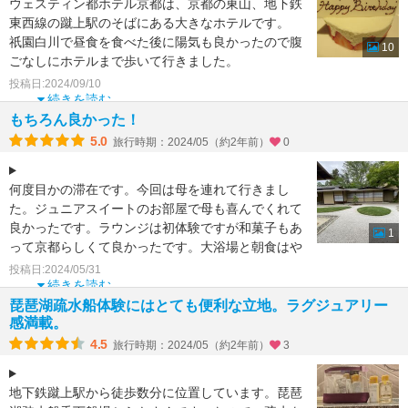
ウェスティン都ホテル京都は、京都の東山、地下鉄
東西線の蹴上駅のそばにある大きなホテルです。
祇園白川で昼食を食べた後に陽気も良かったので腹
10
ごなしにホテルまで歩いて行きました。
アニバーサリーだった
投稿日:2024/09/10
続きを読む
もちろん良かった！
5.0
旅行時期：2024/05（約2年前）
0
何度目かの滞在です。今回は母を連れて行きまし
た。ジュニアスイートのお部屋で母も喜んでくれて
良かったです。ラウンジは初体験ですが和菓子もあ
1
って京都らしくて良かったです。大浴場と朝食はや
っぱり素晴らしいし
投稿日:2024/05/31
続きを読む
琵琶湖疏水船体験にはとても便利な立地。ラグジュアリー
感満載。
4.5
旅行時期：2024/05（約2年前）
3
地下鉄蹴上駅から徒歩数分に位置しています。琵琶