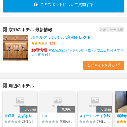
このスポットについて質問する
京都のホテル 最新情報
スポンサー提供
ホテルグランバッハ京都セレクト
3.65
お得情報
京都観光にピッタリ♪地下鉄・バス1日券付きプラ
ン【朝食付】
公式サイトを見る
周辺のホテル
0.08km
0.09km
0.2km
京町屋 あずきや
le'a
スイートステイ京都
南禅
評価なし
評価なし
評価なし