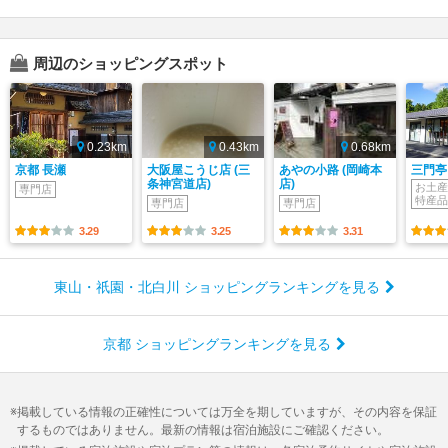
周辺のショッピングスポット
0.23km
0.43km
0.68km
京都 長瀬
大阪屋こうじ店 (三
あやの小路 (岡崎本
三門亭
条神宮道店)
店)
お土産
専門店
特産品
専門店
専門店
3.29
3.25
3.31
東山・祇園・北白川 ショッピングランキングを見る
京都 ショッピングランキングを見る
掲載している情報の正確性については万全を期していますが、その内容を保証
するものではありません。最新の情報は宿泊施設にご確認ください。