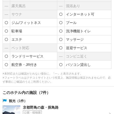
―
露天風呂
―
混浴あり
―
サウナ
インターネット可
ジム/フィットネス
プール
駐車場
洗浄機能トイレ
エステ
マッサージ
―
ペット対応
送迎サービス
ランドリーサービス
―
コンビニ近く
航空券・JR付き
パソコン貸出し
※未対応または確認がとれない場合に、「―」と表示されます。
※フォートラベルはクチコミサイトという性質上、施設情報は保証されませんので、必
ず事前にご確認のうえご利用ください。
このホテル内の施設（7件）
観光（1件）
京都野鳥の森・探鳥路
公園・植物園