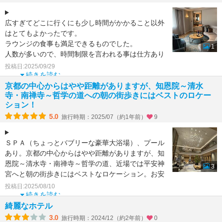
広すぎてどこに行くにも少し時間がかかること以外
はとてもよかったです。
ラウンジの食事も満足できるものでした。
1
人数が多いので、時間制限を言われる事は仕方あり
ませんね。
投稿日:2025/09/29
お風呂が広すぎて、広さに対
続きを読む
京都の中心からはやや距離がありますが、知恩院～清水
寺・南禅寺～哲学の道への朝の街歩きにはベストのロケー
ション！
5.0
旅行時期：2025/07（約1年前）
9
ＳＰＡ（ちょっとバブリーな豪華大浴場）、プール
あり。京都の中心からはやや距離がありますが、知
恩院～清水寺・南禅寺～哲学の道、近場では平安神
3
宮へと朝の街歩きにはベストなロケーション。お安
く宿泊できる時に
投稿日:2025/08/10
続きを読む
綺麗なホテル
3.0
旅行時期：2024/12（約2年前）
0