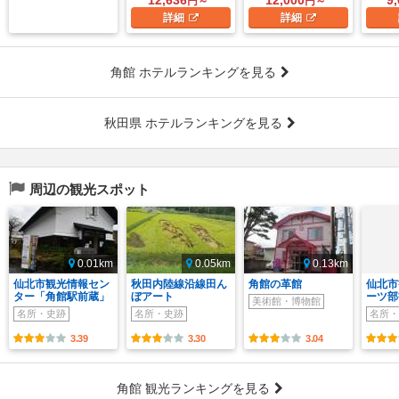
円～
円～
詳細
詳細
角館 ホテルランキングを見る
秋田県 ホテルランキングを見る
周辺の観光スポット
0.01km
0.05km
0.13km
仙北市観光情報セン
秋田内陸線沿線田ん
角館の革館
仙北市
ター「角館駅前蔵」
ぼアート
ーツ部
美術館・博物館
名所・史跡
名所・史跡
名所・
3.39
3.30
3.04
角館 観光ランキングを見る