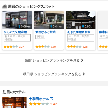
周辺のショッピングスポット
0.06km
0.44km
0.66km
かくのだて物産館
渡部なると餅店
あきた角館西宮家
藤木伝
お土産屋・直売所・
お土産屋・直売所・
専門店
専門店
特産品
特産品
3.27
3.30
3.28
角館 ショッピングランキングを見る
秋田県 ショッピングランキングを見る
注目のホテル
十和田ホテル
3.47