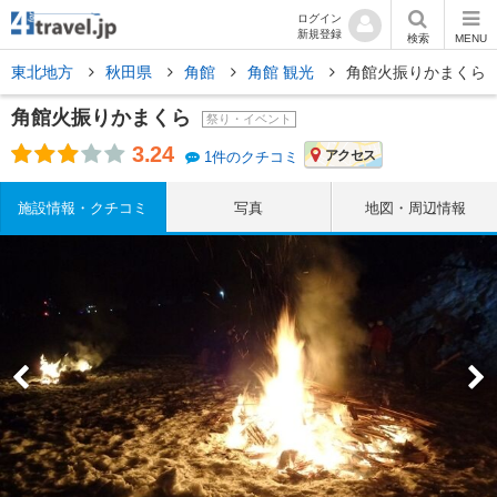
ログイン
新規登録
検索
MENU
東北地方
秋田県
角館
角館 観光
角館火振りかまくら
角館火振りかまくら
祭り・イベント
3.24
アクセス
1件のクチコミ
施設情報・クチコミ
写真
地図・周辺情報