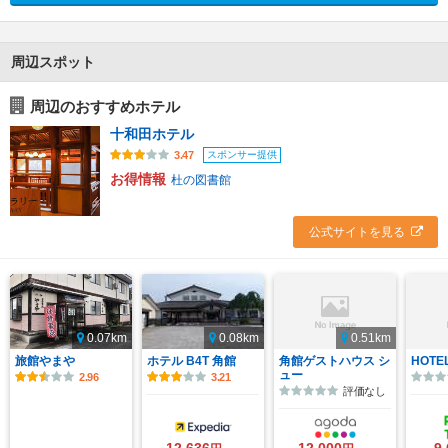
周辺スポット
周辺のおすすめホテル
十和田ホテル
スポンサー提供
3.47
お得情報
杜の図書館
公式サイトを見る
0.07km
0.08km
0.51km
旅館やまや
ホテル B4T 角館
角館ゲストハウス シ
HOTEL
ュー
2.96
3.21
評価なし
12,636
12,000
9