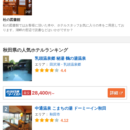
PR
杜の図書館
杜の図書館ではお客様に頂いた本や、ホテルスタッフお気に入りの本をご用意してお
ります。湖畔の窓辺で読書などはいかがですか？
秋田県の人気ホテルランキング
乳頭温泉郷 秘湯 鶴の湯温泉
1
エリア：
田沢湖・乳頭温泉郷
4.4
28,400
詳細
最安
円～
中通温泉 こまちの湯 ドーミーイン秋田
2
エリア：
秋田市
4.12