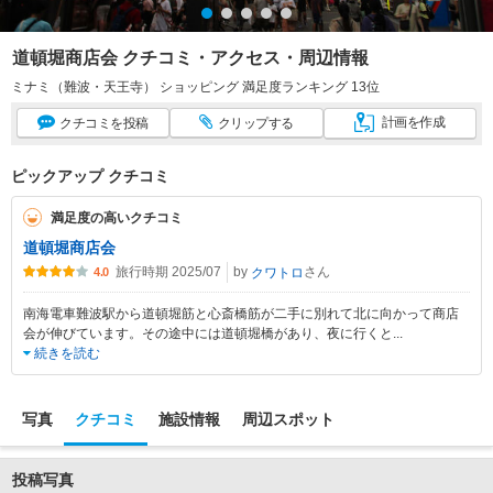
道頓堀商店会 クチコミ・アクセス・周辺情報
ミナミ（難波・天王寺） ショッピング 満足度ランキング 13位
計画
を作成
クチコミ
を投稿
クリップ
する
ピックアップ クチコミ
満足度の高いクチコミ
道頓堀商店会
旅行時期 2025/07
by
さん
クワトロ
4.0
南海電車難波駅から道頓堀筋と心斎橋筋が二手に別れて北に向かって商店
会が伸びています。その途中には道頓堀橋があり、夜に行くと
...
続きを読む
写真
クチコミ
施設情報
周辺スポット
投稿写真