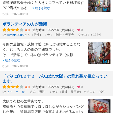
道頓堀商店会を歩くと大きく目立っている飛び出す
POP看板のある
...
続きを読む
3
投稿日:2022/08/23
ボランティアの方が活躍
4.0
旅行時期：2022/06（約4年前）
0
by
さん（男性）
ミナミ（難波・天王寺） クチコミ：118件
luvento2005
今回の道頓堀・戎橋付近はさほど混雑することな
く、むしろ大人の街の雰囲気でした。
そこで活躍しているのはボランティア（依頼
...
続きを読む
2
投稿日:2022/06/08
「がんばれミナミ がんばれ大阪」の垂れ幕が目立ってい
ます。
4.0
旅行時期：2022/05（約4年前）
0
by
さん（男性）
ミナミ（難波・天王寺） クチコミ：49件
イチ・ニ・サン・シー・ニー・ニー
大阪で有数の繁華街です。
戎橋筋と心斎橋筋でウロウロしながらショッピング
した後に、道頓堀商店街で食事をするのが私のパタ