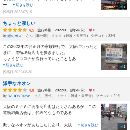
ー
...
続きを読む
2
投稿日:2022/07/19
ちょっと寂しい
4.5
旅行時期：2022/01（約5年前）
0
by
さん（非公開）
ミナミ（難波・天王寺） クチコミ：33件
緑のポスト
この2022年のお正月の家族旅行で、大阪に行ったと
きに、道頓堀商店街を歩きました。
ちょうどコロナが流行っていたこともあ
...
続きを読む
1
投稿日:2022/08/20
派手なネオン
4.0
旅行時期：2022/01（約5年前）
0
by
さん（男性）
ミナミ（難波・天王寺） クチコミ：24件
DAHON Traveler
大阪のミナミにある商店街はたくさんあるが、この
道頓堀商店会は、代表的なものである
派手なネオンがあちこちにあり、大阪
...
続きを読む
1