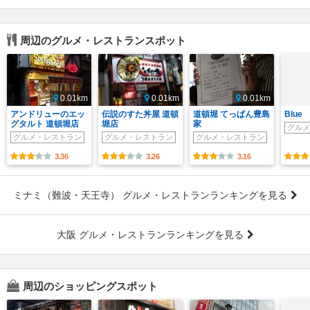
周辺のグルメ・レストランスポット
0.01km
0.01km
0.01km
アンドリューのエッ
伝説のすた丼屋 道頓
道頓堀 てっぱん豊島
Blue
グタルト 道頓堀店
堀店
家
グルメ
グルメ・レストラン
グルメ・レストラン
グルメ・レストラン
3.36
3.26
3.16
ミナミ（難波・天王寺） グルメ・レストランランキングを見る
大阪 グルメ・レストランランキングを見る
周辺のショッピングスポット