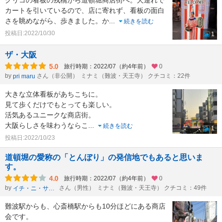
グリコの看板の戎橋から道頓堀商店街へ。犬連れで
カートを引いているので、店に寄れず、看板の面白
さを眺めながら、歩きました。か
...
続きを読む
投稿日:2022/10/30
1
ザ・大阪
5.0
旅行時期：2022/07（約4年前）
0
by
さん（非公開）
ミナミ（難波・天王寺） クチコミ：22件
pri maru
大きな立体看板があちこちに。
見て歩くだけでもとっても楽しい。
活気あるユニークな商店街。
大阪らしさを味わうならこ
...
続きを読む
1
投稿日:2022/10/23
道頓堀の愛称の「とんぼり」の発信地でもあると思いま
す。
4.0
旅行時期：2022/07（約4年前）
0
by
さん（男性）
ミナミ（難波・天王寺） クチコミ：49件
イチ・ニ・サン・シー・ニー・ニー
難波駅からも、心斎橋駅からも10分ほどにある商店
会です。