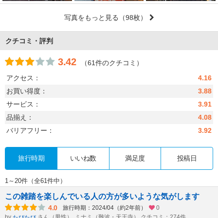
写真をもっと見る
（98枚）
クチコミ・評判
3.42
（61件のクチコミ）
アクセス：
4.16
お買い得度：
3.88
サービス：
3.91
品揃え：
4.08
バリアフリー：
3.92
旅行時期
いいね数
満足度
投稿日
1～20件（全61件中）
この雑踏を楽しんでいる人の方が多いような気がします
4.0
旅行時期：2024/04（約2年前）
0
by
さん（男性）
ミナミ（難波・天王寺） クチコミ：274件
たびたび