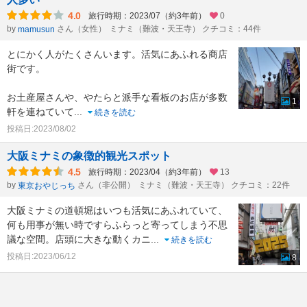
4.0
旅行時期：2023/07（約3年前）
0
by
さん（女性）
ミナミ（難波・天王寺） クチコミ：44件
mamusun
とにかく人がたくさんいます。活気にあふれる商店
街です。
お土産屋さんや、やたらと派手な看板のお店が多数
1
軒を連ねていて
...
続きを読む
投稿日:2023/08/02
大阪ミナミの象徴的観光スポット
4.5
旅行時期：2023/04（約3年前）
13
by
さん（非公開）
ミナミ（難波・天王寺） クチコミ：22件
東京おやじっち
大阪ミナミの道頓堀はいつも活気にあふれていて、
何も用事が無い時ですらふらっと寄ってしまう不思
議な空間。店頭に大きな動くカニ
...
続きを読む
投稿日:2023/06/12
8