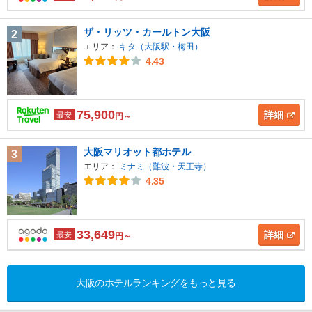
ザ・リッツ・カールトン大阪
2
エリア：
キタ（大阪駅・梅田）
4.43
75,900
詳細
最安
円～
大阪マリオット都ホテル
3
エリア：
ミナミ（難波・天王寺）
4.35
33,649
詳細
最安
円～
大阪のホテルランキングをもっと見る