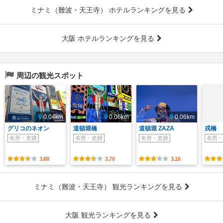
ミナミ（難波・天王寺） ホテルランキングを見る
大阪 ホテルランキングを見る
周辺の観光スポット
0.04km
0.06km
0.06km
グリコのネオン
道頓堀橋
道頓堀 ZAZA
戎橋
名所・史跡
名所・史跡
名所・史跡
名所・
3.88
3.70
3.16
ミナミ（難波・天王寺） 観光ランキングを見る
大阪 観光ランキングを見る