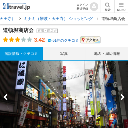
ログイン
新規登録
検索
MENU
・天王寺）
ミナミ（難波・天王寺） ショッピング
道頓堀商店会
道頓堀商店会
市場・商店街
3.42
アクセス
61件のクチコミ
施設情報・クチコミ
写真
地図・周辺情報