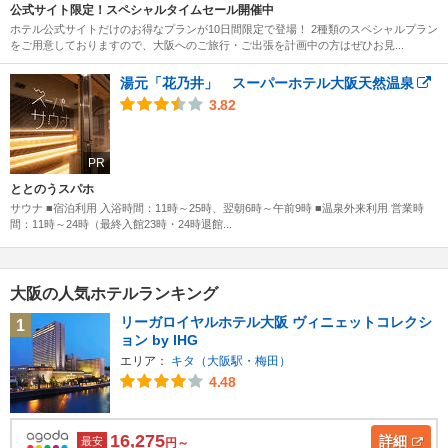
公式サイト限定！スペシャルタイムセール開催中
ホテル公式サイトだけのお得なプランが10日間限定で登場！ 2種類のスペシャルプラン
をご用意しておりますので、大阪へのご旅行・ご出張を計画中の方はぜひお見...
湯元「花乃井」 スーパーホテル大阪天然温泉
3.82
PR
ととのうスパホ
サウナ ■宿泊利用 入浴時間：11時～25時、翌朝6時～午前9時 ■温泉外来利用 営業時
間：11時～24時（最終入館23時・24時退館...
大阪の人気ホテルランキング
リーガロイヤルホテル大阪 ヴィニェットコレクシ
1
ョン by IHG
エリア：
キタ（大阪駅・梅田）
4.48
16,275
詳細
最安
円～