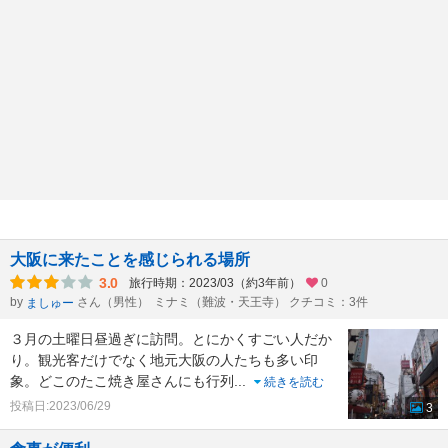
大阪に来たことを感じられる場所
3.0
旅行時期：2023/03（約3年前）
0
by
さん（男性）
ミナミ（難波・天王寺） クチコミ：3件
ましゅー
３月の土曜日昼過ぎに訪問。とにかくすごい人だか
り。観光客だけでなく地元大阪の人たちも多い印
象。どこのたこ焼き屋さんにも行列
...
続きを読む
投稿日:2023/06/29
3