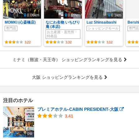
0.06km
0.09km
0.1km
MOMKI (心斎橋店)
なにわ名物 いちびり
Luz Shinsaibashi
Bers
庵 (本店)
専門店
ショッピングモール
専門店
お土産屋・直売所・
特産品
3.22
3.32
3.12
ミナミ（難波・天王寺） ショッピングランキングを見る
大阪 ショッピングランキングを見る
注目のホテル
プレミアホテル-CABIN PRESIDENT-大阪
3.41
PR