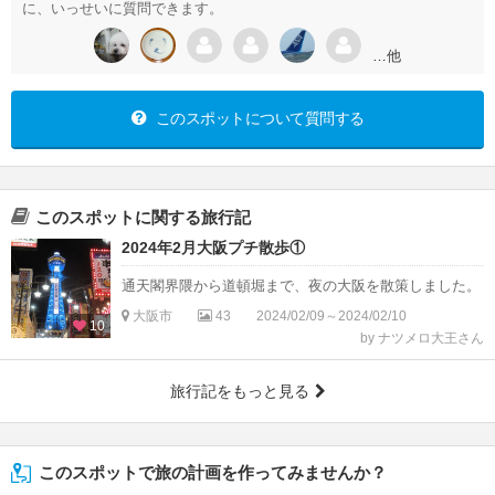
に、いっせいに質問できます。
…他
このスポットについて質問する
このスポットに関する旅行記
2024年2月大阪プチ散歩①
通天閣界隈から道頓堀まで、夜の大阪を散策しました。
大阪市
43
2024/02/09～2024/02/10
10
by ナツメロ大王さん
旅行記をもっと見る
このスポットで旅の計画を作ってみませんか？