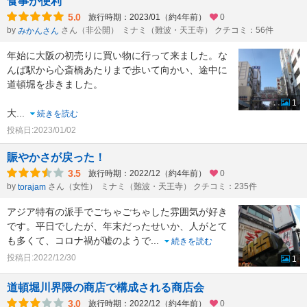
食事が便利
5.0
旅行時期：2023/01（約4年前）
0
by
さん（非公開）
ミナミ（難波・天王寺） クチコミ：56件
みかんさん
年始に大阪の初売りに買い物に行って来ました。な
んば駅から心斎橋あたりまで歩いて向かい、途中に
道頓堀を歩きました。
1
大
...
続きを読む
投稿日:2023/01/02
賑やかさが戻った！
3.5
旅行時期：2022/12（約4年前）
0
by
さん（女性）
ミナミ（難波・天王寺） クチコミ：235件
torajam
アジア特有の派手でごちゃごちゃした雰囲気が好き
です。平日でしたが、年末だったせいか、人がとて
も多くて、コロナ禍が嘘のようで
...
続きを読む
投稿日:2022/12/30
1
道頓堀川界隈の商店で構成される商店会
3.0
旅行時期：2022/12（約4年前）
0