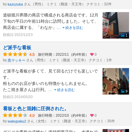
by
さん（男性）
ミナミ（難波・天王寺） クチコミ：32件
kazuzuka
道頓堀川界隈の商店で構成される商店会です。12月
下旬の平日の午前11時台に訪問しました。そして、
商店会に属する、「わなか」
...
続きを読む
投稿日:2022/12/23
1
ど派手な看板
4.5
旅行時期：2022/11（約4年前）
0
by
さん（男性）
ミナミ（難波・天王寺） クチコミ：1件
黒マッキー
ど派手な看板が多くて、見て回るだけでも楽しいで
す。
粉もののお店が多いのも特徴かもしれません。
たこ焼き屋さんは行列。
...
続きを読む
9
投稿日:2024/05/20
看板と色と混雑に圧倒された。
4.0
旅行時期：2022/10（約4年前）
0
by
さん（女性）
ミナミ（難波・天王寺） クチコミ：35件
wakupaku2