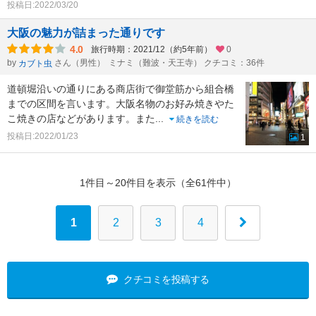
投稿日:2022/03/20
大阪の魅力が詰まった通りです
4.0
旅行時期：2021/12（約5年前）
0
by
さん（男性）
ミナミ（難波・天王寺） クチコミ：36件
カブト虫
道頓堀沿いの通りにある商店街で御堂筋から組合橋
までの区間を言います。大阪名物のお好み焼きやた
こ焼きの店などがあります。また
...
続きを読む
投稿日:2022/01/23
1
1件目～20件目を表示（全61件中）
1
2
3
4
クチコミを投稿する