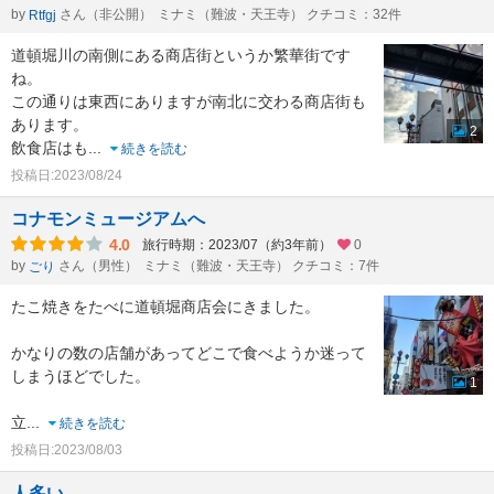
by
さん（非公開）
ミナミ（難波・天王寺） クチコミ：32件
Rtfgj
道頓堀川の南側にある商店街というか繁華街です
ね。
この通りは東西にありますが南北に交わる商店街も
あります。
2
飲食店はも
...
続きを読む
投稿日:2023/08/24
コナモンミュージアムへ
4.0
旅行時期：2023/07（約3年前）
0
by
さん（男性）
ミナミ（難波・天王寺） クチコミ：7件
ごり
たこ焼きをたべに道頓堀商店会にきました。
かなりの数の店舗があってどこで食べようか迷って
しまうほどでした。
1
立
...
続きを読む
投稿日:2023/08/03
人多い