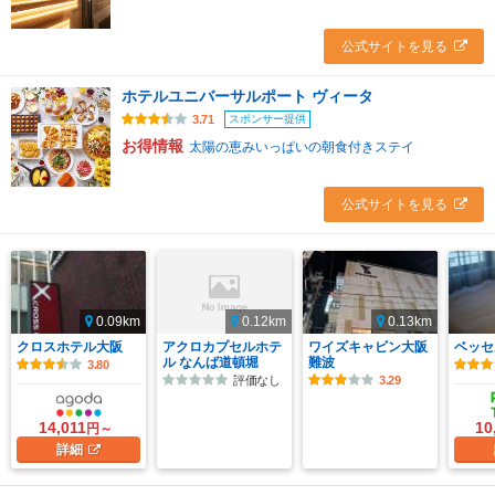
公式サイトを見る
ホテルユニバーサルポート ヴィータ
スポンサー提供
3.71
お得情報
太陽の恵みいっぱいの朝食付きステイ
公式サイトを見る
0.09km
0.12km
0.13km
クロスホテル大阪
アクロカプセルホテ
ワイズキャビン大阪
ベッセ
ル なんば道頓堀
難波
3.80
評価なし
3.29
14,011
10
円～
詳細