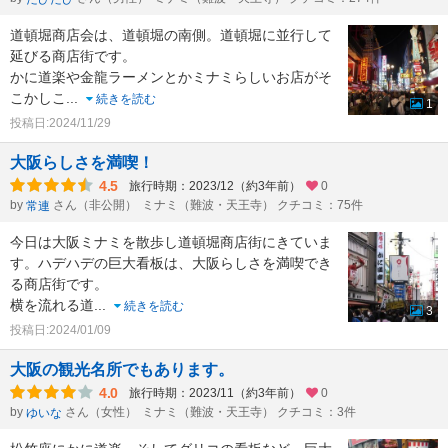
道頓堀商店会は、道頓堀の南側。道頓堀に並行して
延びる商店街です。
かに道楽や金龍ラーメンとかミナミらしいお店がそ
こかしこ
...
続きを読む
1
投稿日:2024/11/29
大阪らしさを満喫！
4.5
旅行時期：2023/12（約3年前）
0
by
さん（非公開）
ミナミ（難波・天王寺） クチコミ：75件
常連
今日は大阪ミナミを散歩し道頓堀商店街にきていま
す。ハデハデの巨大看板は、大阪らしさを満喫でき
る商店街です。
横を流れる道
...
続きを読む
3
投稿日:2024/01/09
大阪の観光名所でもあります。
4.0
旅行時期：2023/11（約3年前）
0
by
さん（女性）
ミナミ（難波・天王寺） クチコミ：3件
ゆいな