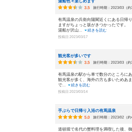
湯船色々楽しめます
3.5
旅行時期：2023/03（
有馬温泉の兵衛向陽閣近くにある日帰
ますがちょっと坂がきつかったです。
湯船が沢山
...
続きを読む
投稿日:2023/03/17
観光客が多いです
3.5
旅行時期：2023/03（
有馬温泉の駅から車で数分のところに
観光客が多く、海外の方も多いためあ
で
...
続きを読む
投稿日:2023/03/14
手ぶらで日帰り入浴の有馬温泉
5.0
旅行時期：2023/02（
道頓堀で名代の蟹料理を満喫した後、