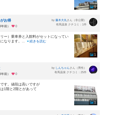
1
ンがお得
by
さん（非公開）
藤木大丸
有馬温泉 クチコミ：1件
約3年前）
0
フリー）乗車券と入館料がセットになってい
得になります。
...
続きを読む
1
設
by
さん（男性）
しんちゃん
有馬温泉 クチコミ：25件
約3年前）
0
設です。値段は高いですが
は1階と2階とがあって
1