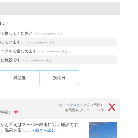
コミ）
ので使ってください
by
さん
gogo-taiwan
揃っています。
by
さん
gogo-taiwan
トータルで楽しめます
by
さん
gogo-taiwan
した施設です
by
さん
gogo-taiwan
満足度
投稿日
by
さん（男性）
エックスさん
有馬温泉 クチコミ：17件
約3年前）
0
らかと言えばスーパー銭湯に近い施設です。
て、温泉を楽し
...
続きを読む