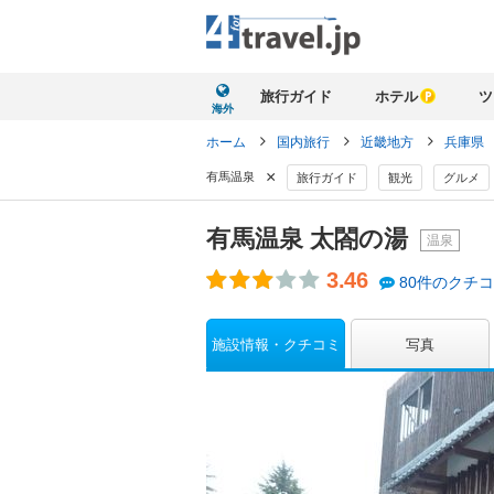
旅行ガイド
ホテル
ツ
海外
ホーム
国内旅行
近畿地方
兵庫県
×
有馬温泉
旅行ガイド
観光
グルメ
有馬温泉 太閤の湯
温泉
3.46
80件のクチ
施設情報・クチコミ
写真