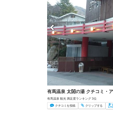
有馬温泉 太閤の湯 クチコミ・
有馬温泉 観光 満足度ランキング 3位
クチコミ
を投稿
クリップ
する