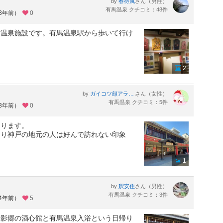
by
さん（男性）
春待風
有馬温泉 クチコミ：48件
約3年前）
0
り温泉施設です。有馬温泉駅から歩いて行け
2
by
さん（女性）
ガイコツ顔アラフィフトラベラー
有馬温泉 クチコミ：5件
約3年前）
0
あります。
まり神戸の地元の人は好んで訪れない印象
1
by
さん（男性）
釈安住
有馬温泉 クチコミ：3件
約4年前）
5
御影郷の酒心館と有馬温泉入浴という日帰り