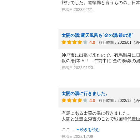
旅行でした。道頓堀と言うものの、日
投稿日:2023/02/21
太閤の湯;露天風呂も`金の湯/銀の湯`
4.0
旅行時期：2023/01（
神戸市に出張で来たので、有馬温泉に日帰
銀の湯)等々！ 午前中に`金の湯/銀の
投稿日:2023/01/23
太閤の湯に行きました。
4.0
旅行時期：2022/12（
有馬にある太閤の湯に行きました。
太閤とは豊臣秀吉のことで戦国時代豊
ここ
...
続きを読む
投稿日:2022/12/09