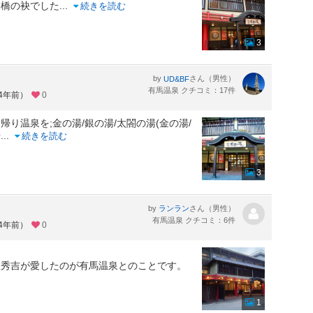
本橋の袂でした
...
続きを読む
3
by
さん（男性）
UD&BF
有馬温泉 クチコミ：17件
約4年前）
0
り温泉を;金の湯/銀の湯/太閤の湯(金の湯/
湯
...
続きを読む
3
by
さん（男性）
ランラン
有馬温泉 クチコミ：6件
約4年前）
0
臣秀吉が愛したのが有馬温泉とのことです。
1