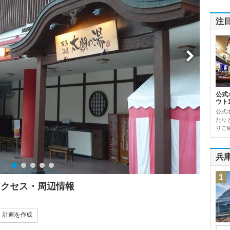
注
公式
ウト
公式
たり
りご確
兵
1
アクセス・周辺情報
計画
を作成