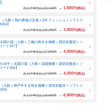
0】
1,800
→
円(税込)
大人(中学生以上)3,145円
＞ （入館＋鶏の唐揚げ定食＋DR.フィッシュ＋ソフトド
004】
3,000
→
円(税込)
大人(中学生以上)5,285円
F＞太閤の湯（入館＋三種の肉すき御膳＋貸切岩盤浴＋ソ
ード267】
4,000
→
円(税込)
大人(中学生以上)7,095円
3％OFF＞太閤の湯（入館＋花鏡御膳＋貸切岩盤浴＋ソ
ード266】
4,000
→
円(税込)
大人(中学生以上)7,095円
F＞（入館＋神戸牛すき焼き御膳＋貸切岩盤浴＋ソフトド
69】
6,900
→
円(税込)
大人(中学生以上)9,405円