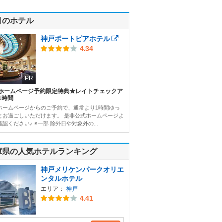
目のホテル
神戸ポートピアホテル
4.34
PR
ホームページ予約限定特典★レイトチェックア
1時間
ホームページからのご予約で、通常より1時間ゆっ
とお過ごしいただけます。 是非公式ホームページよ
認ください♪ ※一部 除外日や対象外の...
庫県の人気ホテルランキング
神戸メリケンパークオリエ
ンタルホテル
エリア：
神戸
4.41