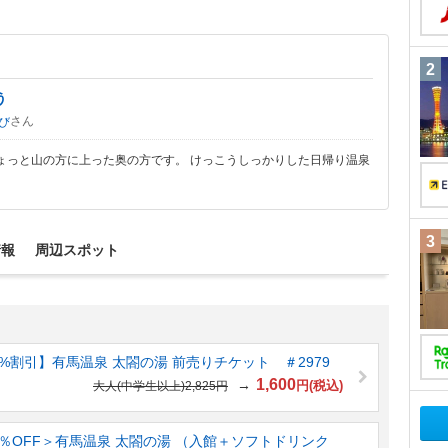
2
う
さん
び
ょっと山の方に上った奥の方です。 けっこうしっかりした日帰り温泉
3
情報
周辺スポット
%割引】有馬温泉 太閤の湯 前売りチケット ＃2979
1,600
→
円(税込)
大人(中学生以上)2,825円
％OFF＞有馬温泉 太閤の湯 （入館＋ソフトドリンク