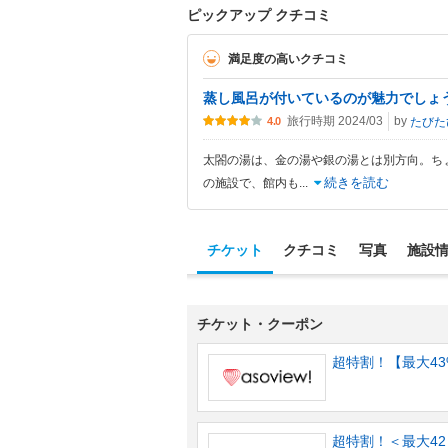
ピックアップ クチコミ
満足度の高いクチコミ
蒸し風呂が付いているのが魅力でしょ
旅行時期 2024/03
by
たびた
4.0
太閤の湯は、金の湯や銀の湯とは別方向。ち
続きを読む
の施設で、館内も
...
チケット
クチコミ
写真
施設
チケット・クーポン
超特割！【最大43
超特割！＜最大42