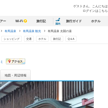
ゲストさん、
こんにちは
ログインはこちら
アー
Wi-Fi
旅行記
旅行ガイド
ホテル
国内
有馬温泉
有馬温泉 観光
有馬温泉 太閤の湯
ショッピング
交通
ホテル
旅行記
Q＆A
コミ
アクセス
地図・周辺情報