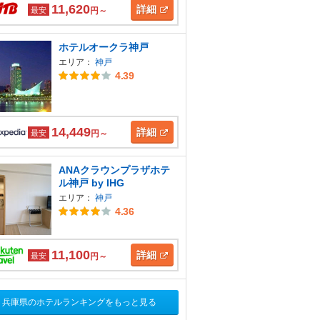
11,620
詳細
最安
円～
ホテルオークラ神戸
エリア：
神戸
4.39
14,449
詳細
最安
円～
ANAクラウンプラザホテ
ル神戸 by IHG
エリア：
神戸
4.36
11,100
詳細
最安
円～
兵庫県のホテルランキングをもっと見る