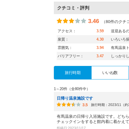
クチコミ・評判
3.46
（80件のクチ
アクセス：
3.59
送迎ある
泉質：
4.30
いろいろ
雰囲気：
3.94
有馬温泉
バリアフリー：
3.47
しっかり
旅行時期
いいね数
1～20件（全80件中）
日帰り温泉施設です
3.5
旅行時期：2023/11（
有馬温泉の日帰り入浴施設です。どち
チェックインをすると館内着に着かえ
投稿日:2023/11/17