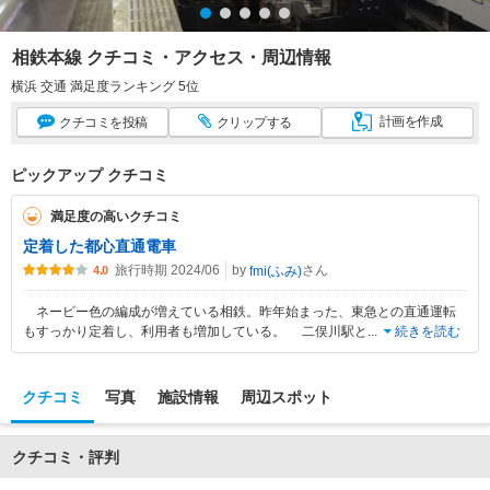
相鉄本線 クチコミ・アクセス・周辺情報
横浜 交通 満足度ランキング 5位
計画
を作成
クチコミ
を投稿
クリップ
する
ピックアップ クチコミ
満足度の高いクチコミ
定着した都心直通電車
旅行時期 2024/06
by
さん
fmi(ふみ)
4.0
ネービー色の編成が増えている相鉄。昨年始まった、東急との直通運転
もすっかり定着し、利用者も増加している。 二俣川駅と
...
続きを読む
クチコミ
写真
施設情報
周辺スポット
クチコミ・評判