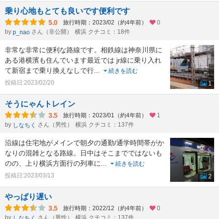
乗り心地もとても良いです便利です
5.0
旅行時期：2023/02（約4年前）
0
by
さん（非公開）
横浜 クチコミ：18件
p_nao
非常な非常に便利な路線です。相鉄線は神奈川県に
ある港横濱も住んでいます最近では jr線に乗り入れ
て新宿まで乗り換えなしで行
...
続きを読む
投稿日:2023/02/20
1
そうにゃんトレイン
3.5
旅行時期：2023/01（約4年前）
1
by
さん（男性）
横浜 クチコミ：137件
しなちく
沿線は住宅地がメインで朝夕の通勤/通学時間帯がか
なりの混雑となる路線。日中はそこまでではないも
のの、上り横浜方面行の列車に
...
続きを読む
投稿日:2023/03/13
2
やっぱり遅い
3.5
旅行時期：2022/12（約4年前）
0
by
さん（男性）
横浜 クチコミ：137件
しなちく