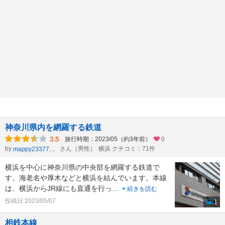
神奈川県内を網羅する鉄道
3.5
旅行時期：2023/05（約3年前）
0
by
さん（男性）
横浜 クチコミ：71件
mappy23377803
横浜を中心に神奈川県の中央部を網羅する鉄道で
す。海老名や厚木などと横浜を結んでいます。本線
は、横浜からJR線にも直通を行っ
...
続きを読む
投稿日:2023/05/07
1
相鉄本線