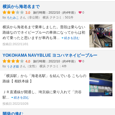
横浜から海老名まで
3.0
旅行時期：2022/10（約4年前）
0
by
さん（非公開）
横浜 クチコミ：501件
ろたみこ
横浜から海老名まで乗車しました。普段は乗らない
路線なのでネイビーブルーの車体になってからは初
めて乗ったと思いますが車内も薄
...
続きを読む
投稿日:2022/11/01
1
YOKOHAMA NAVYBLUE ヨコハマネイビーブルー
4.0
旅行時期：2022/10（約4年前）
0
by
さん（女性）
横浜 クチコミ：4件
うさぎ姫
「横浜駅」から「海老名駅」を結んでいる こちらの
路線【 相鉄本線 】
ＪＲ直通線が開通し、埼京線に乗り入れて「渋谷
6
駅
...
続きを読む
投稿日:2022/10/26
開発の進む