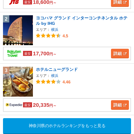
18,600
詳細
最安
円～
ヨコハマ グランド インターコンチネンタル ホテ
2
ル by IHG
エリア：
横浜
4.5
17,700
詳細
最安
円～
ホテルニューグランド
3
エリア：
横浜
4.46
20,335
詳細
最安
円～
神奈川県のホテルランキングをもっと見る