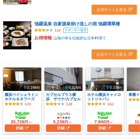
公式サイトを見る
強羅温泉 自家源泉掛け流しの宿 強羅環翠楼
スポンサー提供
3.32
お得情報
山海の幸を伝統的な日本料理で
公式サイトを見る
0.16km
0.32km
0.33km
横浜ベイシェラトン
カプセルプラス横
ホテル横浜キャメロ
東横イ
ホテル＆タワーズ
浜 サウナ/カプセル
ットジャパン
4.33
3.28
3.52
35,728
5,238
7,900
11
円～
円～
円～
詳細
詳細
詳細