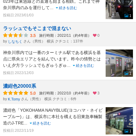
023年は東急線との直通も始まる相鉄。これまで神
奈川県内のみを運行して
...
続きを読む
投稿日:2023/01/03
1
ラッシュでもそこまで混まない
3.5
旅行時期：2022/11（約4年前）
0
by
さん（男性）
横浜 クチコミ：137件
しなちく
神奈川県内では一番のターミナル駅である横浜を基
点に県央エリアとを結んでいます。昨今の情勢とは
いえ夕方ラッシュでもぎゅうぎゅ
...
続きを読む
投稿日:2022/12/03
1
濃紺色20000系
5.0
旅行時期：2022/10（約4年前）
3
by
さん（男性）
横浜 クチコミ：6件
K.Tomy
濃紺色「YOKOHAMA NAVYBLUE(ヨコハマ・ネイビ
ーブルー)」は、横浜市に本社を構える旧東急車輛製
造のJ-TRE
...
続きを読む
投稿日:2022/11/19
1