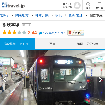
ログイン
新規登録
検索
MENU
内旅行
関東地方
神奈川県
横浜
横浜 交通
相鉄本線
相鉄本線
乗り物
3.44
アクセス
129件のクチコミ
施設情報・クチコミ
写真
地図・周辺情報