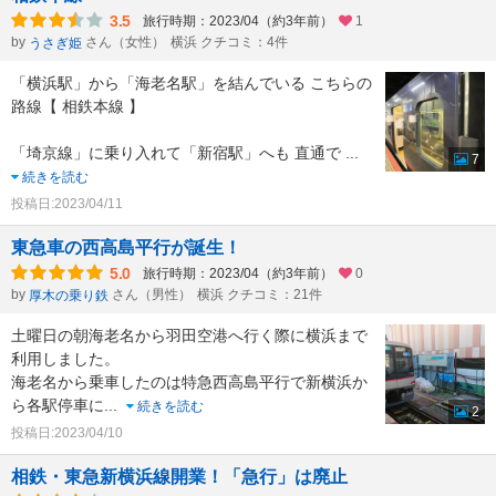
3.5
旅行時期：2023/04（約3年前）
1
by
さん（女性）
横浜 クチコミ：4件
うさぎ姫
「横浜駅」から「海老名駅」を結んでいる こちらの
路線【 相鉄本線 】
「埼京線」に乗り入れて「新宿駅」へも 直通で
...
7
続きを読む
投稿日:2023/04/11
東急車の西高島平行が誕生！
5.0
旅行時期：2023/04（約3年前）
0
by
さん（男性）
横浜 クチコミ：21件
厚木の乗り鉄
土曜日の朝海老名から羽田空港へ行く際に横浜まで
利用しました。
海老名から乗車したのは特急西高島平行で新横浜か
ら各駅停車に
...
続きを読む
2
投稿日:2023/04/10
相鉄・東急新横浜線開業！「急行」は廃止