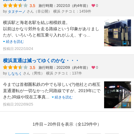
3.5
旅行時期：2022/10（約4年前）
0
by
さん（非公開）
横浜 クチコミ：1459件
タヌチーノ
横浜駅と海老名駅を結ぶ相模鉄道。
以前はかなり郊外を走る路線という印象がありまし
たが、いろいろと相互乗り入れがふえ、すっ
...
続きを読む
1
投稿日:2022/10/24
横浜直通は減ってゆくのかな・・・
3.5
旅行時期：2022/09（約4年前）
0
by
さん（男性）
横浜 クチコミ：137件
しなちく
今までは首都圏私鉄の中でも珍しい(?)他社との相互
直通運転が一切なかった同路線ですが、2019年にで
きたJR線や現在工事真
...
続きを読む
投稿日:2022/09/25
1
1件目～20件目を表示（全129件中）