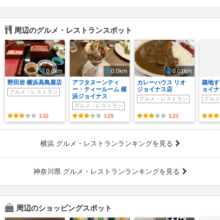
周辺のグルメ・レストランスポット
0.0km
0.0km
0.01km
野田岩 横浜高島屋店
アフタヌーンティ
カレーハウス リオ
築地す
ー・ティールーム 横
ジョイナス店
ョイナ
グルメ・レストラン
浜ジョイナス
グルメ・レストラン
グルメ
グルメ・レストラン
3.32
3.29
3.33
横浜 グルメ・レストランランキングを見る
神奈川県 グルメ・レストランランキングを見る
周辺のショッピングスポット