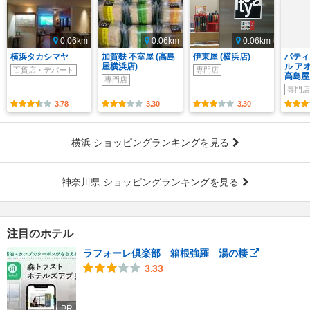
0.06km
0.06km
0.06km
横浜タカシマヤ
加賀麩 不室屋 (高島
伊東屋 (横浜店)
パティ
屋横浜店)
ル ア
百貨店・デパート
専門店
高島屋
専門店
専門店
3.78
3.30
3.30
横浜 ショッピングランキングを見る
神奈川県 ショッピングランキングを見る
注目のホテル
ラフォーレ倶楽部 箱根強羅 湯の棲
3.33
PR