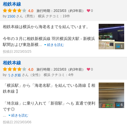
相鉄本線
4.0
旅行時期：2023/03（約3年前）
0
by
さん（男性）
横浜 クチコミ：19件
1500
相鉄本線は横浜から海老名までを結んでいます。
今年の３月に相鉄新横浜線 羽沢横浜国大駅 - 新横浜
駅間および東急新横
...
続きを読む
1
投稿日:2023/03/25
相鉄本線
4.0
旅行時期：2023/03（約3年前）
0
by
さん（女性）
横浜 クチコミ：4件
うさぎ姫
「横浜駅」から「海老名駅」を結んでいる路線【 相
鉄本線 】
「埼京線」に乗り入れて「新宿駅」へも 直通で便利
6
です◎
...
続きを読む
投稿日:2023/03/06