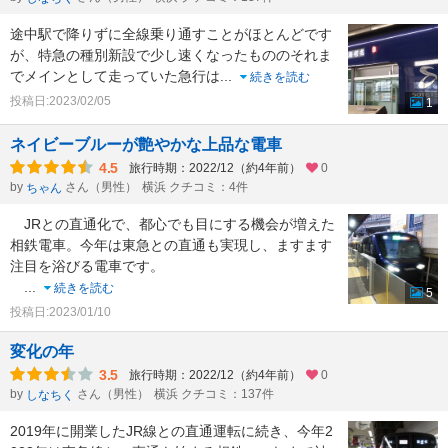
途中駅で降りずに全線乗り通すことがほとんどです
が、特急の種別新設で少し速くなったもののそれま
でメインとして走っていた急行は
...
続きを読む
投稿日:2023/02/05
1
ネイビーブルーが艶やかな上品な電車
4.5
旅行時期：2022/12（約4年前）
0
by
さん（男性）
横浜 クチコミ：4件
ちゃん
JRとの直通化で、都心でも目にする機会が増えた
相鉄電車。今年は東急との直通も実現し、ますます
注目を浴びる電車です。
...
続きを読む
5
投稿日:2023/01/10
変化の年
3.5
旅行時期：2022/12（約4年前）
0
by
さん（男性）
横浜 クチコミ：137件
しなちく
2019年に開業したJR線との直通運転に続き、今年2