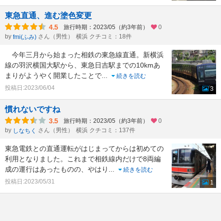
東急直通、進む塗色変更
4.5
旅行時期：2023/05（約3年前）
0
by
さん（男性）
横浜 クチコミ：18件
fmi(ふみ)
今年三月から始まった相鉄の東急線直通。新横浜
線の羽沢横国大駅から、東急日吉駅までの10kmあ
まりがようやく開業したことで
...
続きを読む
投稿日:2023/06/04
3
慣れないですね
3.5
旅行時期：2023/05（約3年前）
0
by
さん（男性）
横浜 クチコミ：137件
しなちく
東急電鉄との直通運転がはじまってからは初めての
利用となりました。これまで相鉄線内だけで8両編
成の運行はあったものの、やはり
...
続きを読む
投稿日:2023/05/31
1