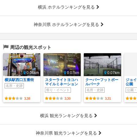
横浜 ホテルランキングを見る
神奈川県 ホテルランキングを見る
周辺の観光スポット
0.06km
0.07km
0.07km
横浜駅西口五番街
スターライトヨコハ
クーバーフットボー
ジョイ
マイルミネーション
ルパーク
公園
名所・史跡
祭り・イベント
名所・史跡
公園・
3.38
3.30
3.31
横浜 観光ランキングを見る
神奈川県 観光ランキングを見る