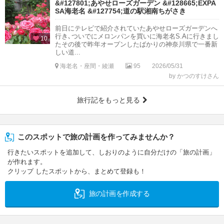
&#127801;あやせローズガーデン &#128665;EXPA
SA海老名 &#127754;道の駅湘南ちがさき
前日にテレビで紹介されていたあやせローズガーデンへ
行き､ついでにメロンパンを買いに海老名S.Aに行きまし
10
たその後で昨年オープンしたばかりの神奈川県で一番新
しい道...
海老名・座間・綾瀬
95
2026/05/31
by かつのすけさん
旅行記をもっと見る
このスポットで旅の計画を作ってみませんか？
行きたいスポットを追加して、しおりのように自分だけの「旅の計画」
が作れます。
クリップ したスポットから、まとめて登録も！
旅の計画を作成する