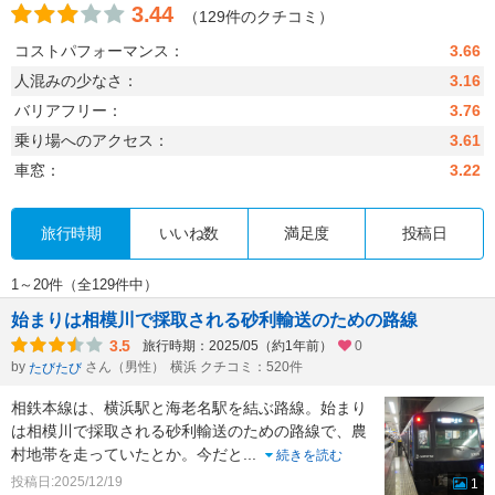
3.44
（129件のクチコミ）
コストパフォーマンス：
3.66
人混みの少なさ：
3.16
バリアフリー：
3.76
乗り場へのアクセス：
3.61
車窓：
3.22
旅行時期
いいね数
満足度
投稿日
1～20件（全129件中）
始まりは相模川で採取される砂利輸送のための路線
3.5
旅行時期：2025/05（約1年前）
0
by
さん（男性）
横浜 クチコミ：520件
たびたび
相鉄本線は、横浜駅と海老名駅を結ぶ路線。始まり
は相模川で採取される砂利輸送のための路線で、農
村地帯を走っていたとか。今だと
...
続きを読む
投稿日:2025/12/19
1