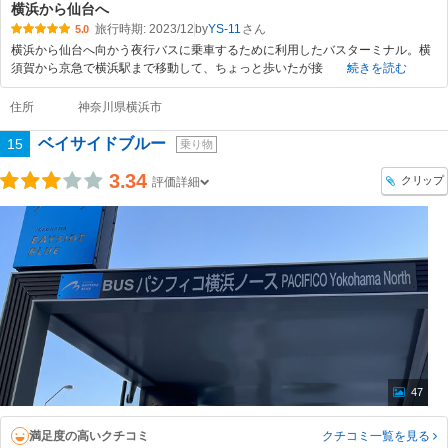
横浜から仙台へ
旅行時期: 2023/12
by
YS-11
5.0
横浜から仙台へ向かう夜行バスに乗車するために利用したバスターミナル。横
須賀から京急で横浜駅まで移動して、ちょっと歩いたが接
続きを読む
住所
神奈川県横浜市
ベイサイドブルー
15
乗り物
3.34
クリップ
評価詳細
47
満足度の高いクチコミ
クチコミ一覧
を見る