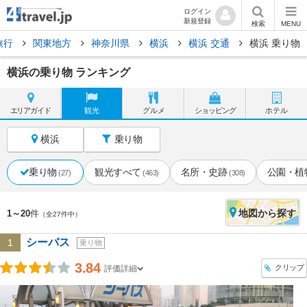
ログイン
新規登録
検索
MENU
旅行
関東地方
神奈川県
横浜
横浜 交通
横浜 乗り物
横浜の乗り物 ランキング
エリア
ガイド
観光
グルメ
ショッピング
ホテル
横浜
乗り物
乗り物
観光すべて
名所・史跡
公園・植
(27)
(463)
(308)
地図
から探す
1～20
件
（全27件中）
シーバス
1
乗り物
3.84
クリップ
評価詳細