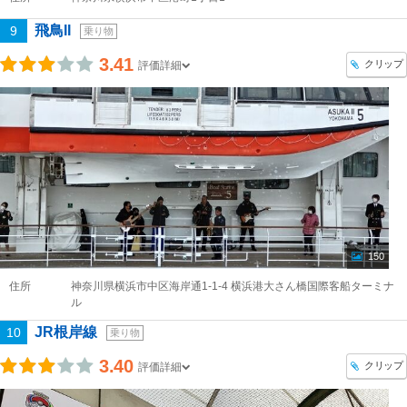
飛鳥II
9
乗り物
3.41
クリップ
評価詳細
150
住所
神奈川県横浜市中区海岸通1-1-4 横浜港大さん橋国際客船ターミナ
ル
JR根岸線
10
乗り物
3.40
クリップ
評価詳細