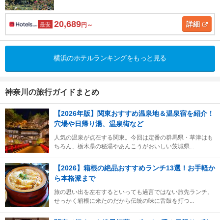
20,689
詳細
最安
円～
横浜のホテルランキングをもっと見る
神奈川の旅行ガイドまとめ
【2026年版】関東おすすめ温泉地＆温泉宿を紹介！
穴場や日帰り湯、温泉街など
人気の温泉が点在する関東。今回は定番の群馬県・草津はも
ちろん、栃木県の秘湯やあんこうがおいしい茨城県...
【2026】箱根の絶品おすすめランチ13選！お手軽か
ら本格派まで
旅の思い出を左右するといっても過言ではない旅先ランチ。
せっかく箱根に来たのだから伝統の味に舌鼓を打つ...