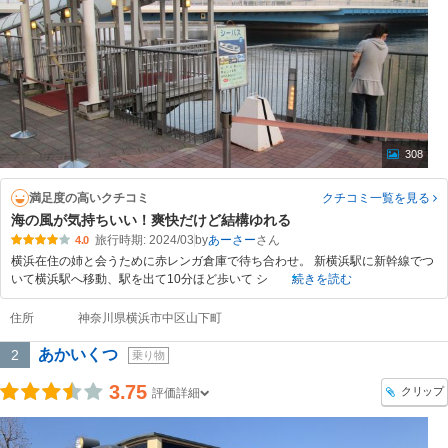
308
満足度の高いクチコミ
クチコミ一覧
を見る
海の風が気持ちいい！爽快だけど結構ゆれる
旅行時期: 2024/03
by
あーさー
4.0
横浜在住の姉と会うために赤レンガ倉庫で待ち合わせ。 新横浜駅に新幹線でつ
いて横浜駅へ移動、駅を出て10分ほど歩いて シ
続きを読む
住所
神奈川県横浜市中区山下町
あかいくつ
2
乗り物
3.75
クリップ
評価詳細