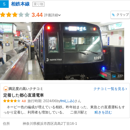
相鉄本線
5
乗り物
3.44
クリップ
評価詳細
227
満足度の高いクチコミ
クチコミ一覧
を見る
定着した都心直通電車
旅行時期: 2024/06
by
fmi(ふみ)
4.0
ネービー色の編成が増えている相鉄。昨年始まった、東急との直通運転もす
っかり定着し、利用者も増加している。 二俣川駅と
続きを読む
住所
神奈川県横浜市西区高島2丁目16-1