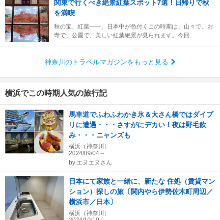
関東で行くべき絶景紅葉スポット7選！日帰りで秋
を満喫
秋の宝、紅葉――。日本中が色付くこの時期は、山々で、お
寺で、公園で、美しい紅葉絶景が見られます。今回...
神奈川のトラベルマガジンをもっと見る
横浜でこの時期人気の旅行記
馬車道でふわふわかき氷＆大さん橋ではダイプ
リに遭遇・・・さすがにデカい！夜は野毛飲
み・・・ニャンズも
横浜（神奈川）
2024/09/04～
by
エヌエヌさん
日本にて家族と一緒に、新たな 住処（賃貸マン
ション）探しの旅〔関内やら伊勢佐木町周辺／
横浜市／日本〕
横浜（神奈川）