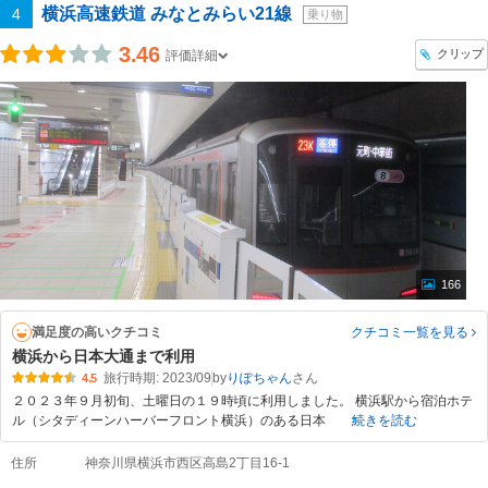
横浜高速鉄道 みなとみらい21線
4
乗り物
3.46
クリップ
評価詳細
166
満足度の高いクチコミ
クチコミ一覧
を見る
横浜から日本大通まで利用
旅行時期: 2023/09
by
りぽちゃん
4.5
２０２３年９月初旬、土曜日の１９時頃に利用しました。 横浜駅から宿泊ホテ
ル（シタディーンハーバーフロント横浜）のある日本
続きを読む
住所
神奈川県横浜市西区高島2丁目16-1