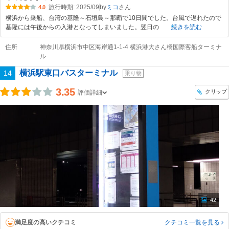
旅行時期: 2025/09
by
ミコ
4.0
横浜から乗船、台湾の基隆～石垣島～那覇で10日間でした。台風で遅れたので
基隆には午後からの入港となってしまいました。翌日の
続きを読む
住所
神奈川県横浜市中区海岸通1-1-4 横浜港大さん橋国際客船ターミナ
ル
横浜駅東口バスターミナル
14
乗り物
3.35
クリップ
評価詳細
42
満足度の高いクチコミ
クチコミ一覧
を見る