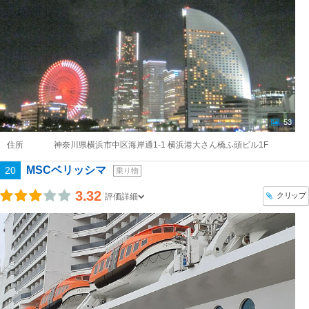
53
住所
神奈川県横浜市中区海岸通1-1 横浜港大さん橋ふ頭ビル1F
MSCベリッシマ
20
乗り物
3.32
クリップ
評価詳細