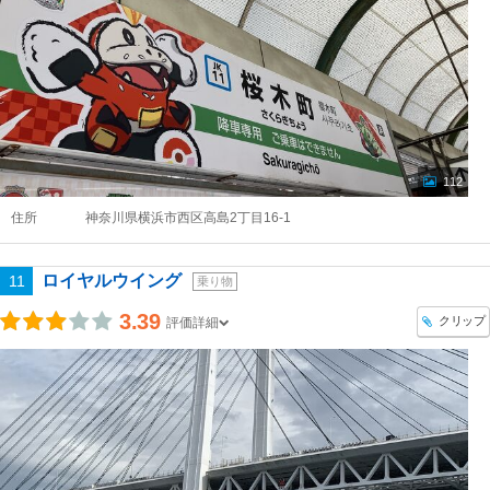
112
住所
神奈川県横浜市西区高島2丁目16-1
ロイヤルウイング
11
乗り物
3.39
クリップ
評価詳細