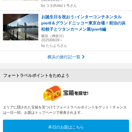
2024/10/10～
by
コタ(Kota)１号さん
お誕生日を祝おう♪インターコンチネンタル
pier8＆グランドニッコー東京台場！前泊の浜
松餃子とツタンカーメン展/pier8編
横浜（神奈川）
2025/08/28～
by
たらよろさん
横浜の旅行記一覧
フォートラベルポイントをためよう
エリアに隠された宝箱を見つけてフォートラベルポイントをゲット！チャンス
は一日一回。お題はトップページで発表されます。
本日のお題はこちら