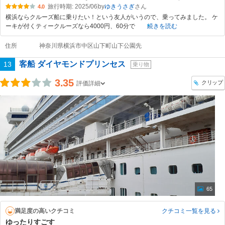
旅行時期: 2025/06
by
ゆきうさぎ
4.0
横浜ならクルーズ船に乗りたい！という友人がいうので、乗ってみました。 ケ
ーキが付くティークルーズなら4000円、60分で
続きを読む
住所
神奈川県横浜市中区山下町山下公園先
客船 ダイヤモンドプリンセス
13
乗り物
3.35
クリップ
評価詳細
65
満足度の高いクチコミ
クチコミ一覧
を見る
ゆったりすごす