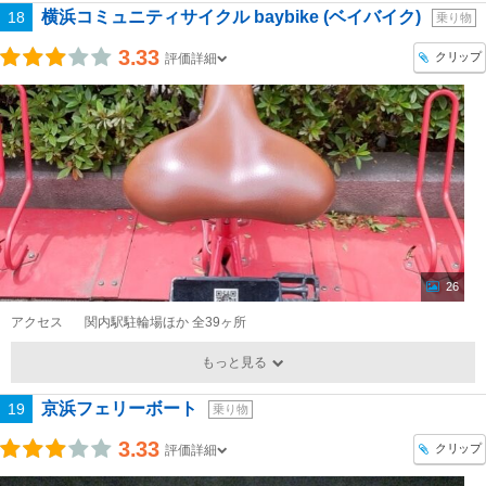
横浜コミュニティサイクル baybike (ベイバイク)
18
乗り物
3.33
クリップ
評価詳細
26
アクセス
関内駅駐輪場ほか 全39ヶ所
もっと見る
京浜フェリーボート
19
乗り物
3.33
クリップ
評価詳細