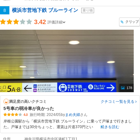
横浜市営地下鉄 ブルーライン
8
乗り物
3.42
クリップ
評価詳細
178
満足度の高いクチコミ
クチコミ一覧
を見る
5号車の弱冷車が良かった
旅行時期: 2024/05
by
まめ夫婦
4.0
岸根公園駅から「横浜市営地下鉄 ブルーライン」に乗って戸塚まで行きまし
た。戸塚までは30分ちょっと、運賃は片道370円とい
続きを読む
住所
神奈川県横浜市中区港町1丁目1