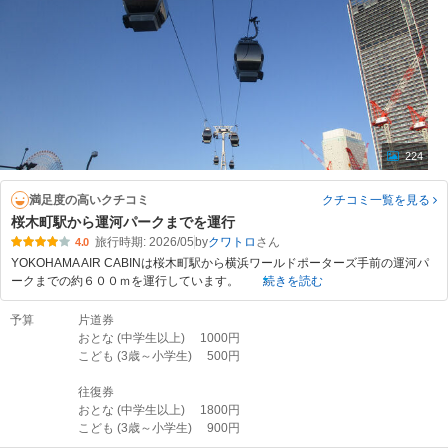
224
満足度の高いクチコミ
クチコミ一覧
を見る
桜木町駅から運河パークまでを運行
旅行時期: 2026/05
by
クワトロ
4.0
YOKOHAMA AIR CABINは桜木町駅から横浜ワールドポーターズ手前の運河パ
ークまでの約６００ｍを運行しています。
続きを読む
予算
片道券
おとな (中学生以上) 1000円
こども (3歳～小学生) 500円
往復券
おとな (中学生以上) 1800円
こども (3歳～小学生) 900円