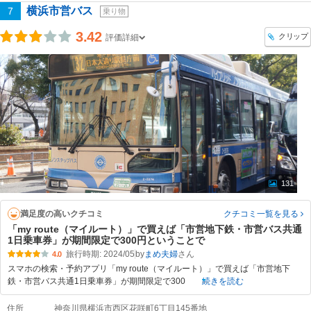
横浜市営バス
7
乗り物
3.42
クリップ
評価詳細
131
満足度の高いクチコミ
クチコミ一覧
を見る
「my route（マイルート）」で買えば「市営地下鉄・市営バス共通
1日乗車券」が期間限定で300円ということで
旅行時期: 2024/05
by
まめ夫婦
4.0
スマホの検索・予約アプリ「my route（マイルート）」で買えば「市営地下
鉄・市営バス共通1日乗車券」が期間限定で300
続きを読む
住所
神奈川県横浜市西区花咲町6丁目145番地