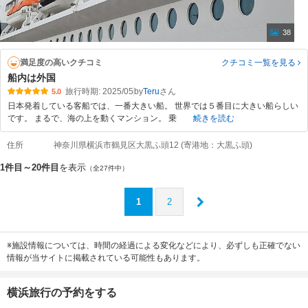
38
満足度の高いクチコミ
クチコミ一覧
を見る
船内は外国
旅行時期: 2025/05
by
Teru
5.0
日本発着している客船では、一番大きい船。 世界では５番目に大きい船らしい
です。 まるで、海の上を動くマンション。 乗
続きを読む
住所
神奈川県横浜市鶴見区大黒ふ頭12 (寄港地：大黒ふ頭)
1件目～20件目
を表示
（全27件中）
1
2
※施設情報については、時間の経過による変化などにより、必ずしも正確でない
情報が当サイトに掲載されている可能性もあります。
横浜旅行の予約をする