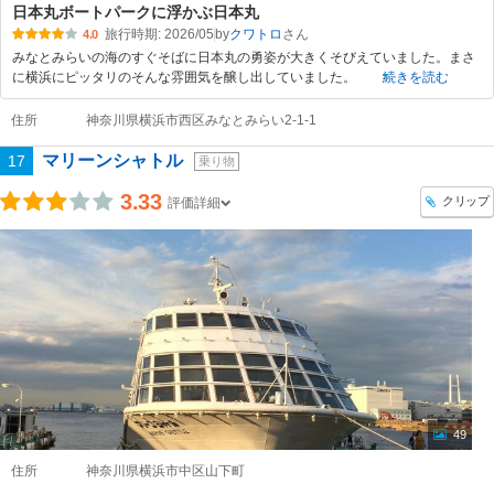
日本丸ボートパークに浮かぶ日本丸
旅行時期: 2026/05
by
クワトロ
4.0
みなとみらいの海のすぐそばに日本丸の勇姿が大きくそびえていました。まさ
に横浜にピッタリのそんな雰囲気を醸し出していました。
続きを読む
住所
神奈川県横浜市西区みなとみらい2-1-1
マリーンシャトル
17
乗り物
3.33
クリップ
評価詳細
49
住所
神奈川県横浜市中区山下町