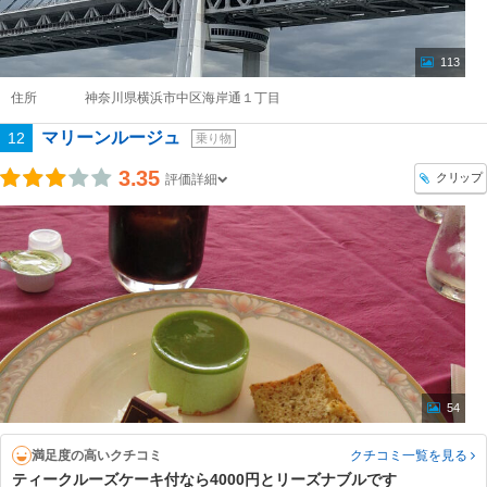
113
住所
神奈川県横浜市中区海岸通１丁目
マリーンルージュ
12
乗り物
3.35
クリップ
評価詳細
54
満足度の高いクチコミ
クチコミ一覧
を見る
ティークルーズケーキ付なら4000円とリーズナブルです