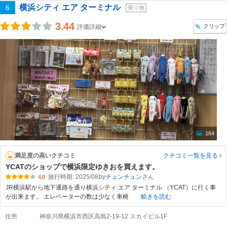
横浜シティ エア ターミナル
6
乗り物
3.44
クリップ
評価詳細
164
満足度の高いクチコミ
クチコミ一覧
を見る
YCATのショップで横浜限定ゆきおを買えます。
旅行時期: 2025/08
by
チュンチュン
4.0
JR横浜駅から地下通路を通り横浜シティ エア ターミナル （YCAT）に行く事
が出来ます。 エレベーターの数は少なく車椅
続きを読む
住所
神奈川県横浜市西区高島2-19-12 スカイビル1F