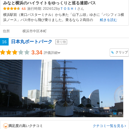
みなと横浜のハイライトをゆっくりと巡る連節バス
旅行時期: 2024/12
by
ＴＯＳＨＩ
4.5
横浜駅前（東口バスターミナル）から来た「山下ふ頭」ゆきに「パシフィコ横
浜ノース」バス停から飛び乗りました。乗るなら２両目の
続きを読む
住所
横浜市中区本町
日本丸ボートパーク
16
乗り物
3.34
クリップ
評価詳細
29
満足度の高いクチコミ
クチコミ一覧
を見る