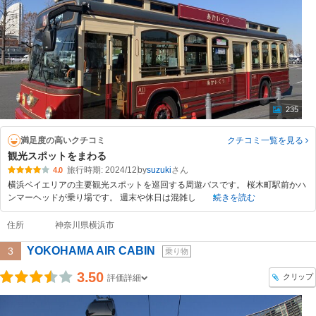
235
満足度の高いクチコミ
クチコミ一覧
を見る
観光スポットをまわる
旅行時期: 2024/12
by
suzuki
4.0
横浜ベイエリアの主要観光スポットを巡回する周遊バスです。 桜木町駅前かハ
ンマーヘッドが乗り場です。 週末や休日は混雑し
続きを読む
住所
神奈川県横浜市
YOKOHAMA AIR CABIN
3
乗り物
3.50
クリップ
評価詳細