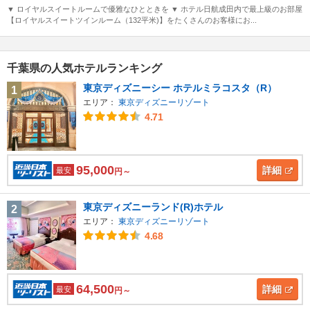
▼ ロイヤルスイートルームで優雅なひとときを ▼ ホテル日航成田内で最上級のお部屋
【ロイヤルスイートツインルーム（132平米)】をたくさんのお客様にお...
千葉県の人気ホテルランキング
東京ディズニーシー ホテルミラコスタ（R）
1
エリア：
東京ディズニーリゾート
4.71
95,000
詳細
最安
円～
東京ディズニーランド(R)ホテル
2
エリア：
東京ディズニーリゾート
4.68
64,500
詳細
最安
円～