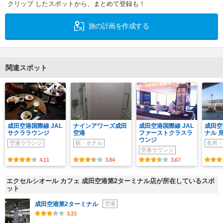
クリップ したスポットから、まとめて登録も！
旅の計画を作成する
関連スポット
成田空港国際線 JAL
ナインアワーズ成田
成田空港国際線 JAL
成田空
サクララウンジ
空港
ファーストクラスラ
ナル 
ウンジ
空港ラウンジ
宿・ホテル
名所・
空港ラウンジ
4.11
3.84
3.67
エクセルシオール カフェ 成田空港第2ターミナル店が所在しているスポ
ット
成田空港第2ターミナル
空港
3.33