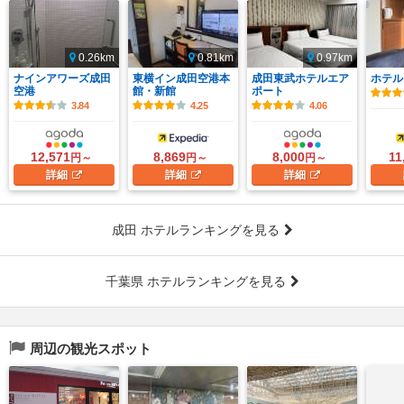
0.26km
0.81km
0.97km
ナインアワーズ成田
東横イン成田空港本
成田東武ホテルエア
ホテル
空港
館・新館
ポート
3.84
4.25
4.06
12,571
8,869
8,000
11
円～
円～
円～
詳細
詳細
詳細
成田 ホテルランキングを見る
千葉県 ホテルランキングを見る
周辺の観光スポット