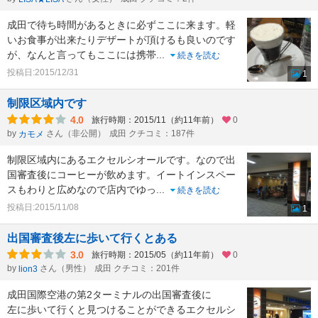
成田で待ち時間があるときに必ずここに来ます。軽
いお食事が出来たりデザートが頂けるも良いのです
が、なんと言ってもここには携帯
...
続きを読む
投稿日:2015/12/31
1
制限区域内です
4.0
旅行時期：2015/11（約11年前）
0
by
さん（非公開）
成田 クチコミ：187件
カモメ
制限区域内にあるエクセルシオールです。なので出
国審査後にコーヒーが飲めます。イートインスペー
スもわりと広めなので店内でゆっ
...
続きを読む
投稿日:2015/11/08
1
出国審査後左に歩いて行くとある
3.0
旅行時期：2015/05（約11年前）
0
by
さん（男性）
成田 クチコミ：201件
lion3
成田国際空港の第2ターミナルの出国審査後に
左に歩いて行くと見つけることができるエクセルシ