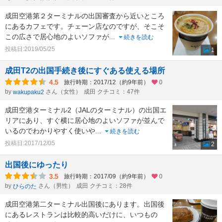
成田空港第２ターミナルの出国審査から近いところ
にあるカフェです。チェーン店なのですが、そこそ
この広さで居心地のよいソファが
...
続きを読む
投稿日:2019/05/25
1
成田T2の出国手続き後にすぐある使える場所
4.5
旅行時期：2017/12（約9年前）
0
by
さん（女性）
成田 クチコミ：47件
wakupaku2
成田空港ターミナル2（JALのターミナル）の出国エ
リアにあり、すぐ横に居心地のよいソファが並んで
いるのでわかりやすく使いや
...
続きを読む
投稿日:2017/12/05
2
出国後にゆったり
3.5
旅行時期：2017/09（約9年前）
0
by
さん（男性）
成田 クチコミ：28件
ひらのた
成田空港第二ターミナル出国後にあります。出国後
にあるレストランは比較的高いだけに、いつもの