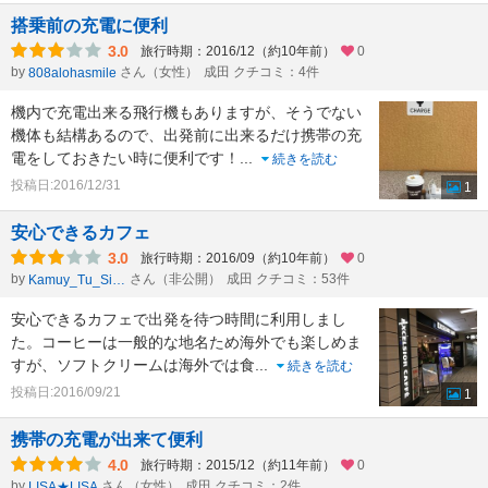
搭乗前の充電に便利
3.0
旅行時期：2016/12（約10年前）
0
by
さん（女性）
成田 クチコミ：4件
808alohasmile
機内で充電出来る飛行機もありますが、そうでない
機体も結構あるので、出発前に出来るだけ携帯の充
電をしておきたい時に便利です！
...
続きを読む
投稿日:2016/12/31
1
安心できるカフェ
3.0
旅行時期：2016/09（約10年前）
0
by
さん（非公開）
成田 クチコミ：53件
Kamuy_Tu_Sinta
安心できるカフェで出発を待つ時間に利用しまし
た。コーヒーは一般的な地名ため海外でも楽しめま
すが、ソフトクリームは海外では食
...
続きを読む
投稿日:2016/09/21
1
携帯の充電が出来て便利
4.0
旅行時期：2015/12（約11年前）
0
by
さん（女性）
成田 クチコミ：2件
LISA★LISA