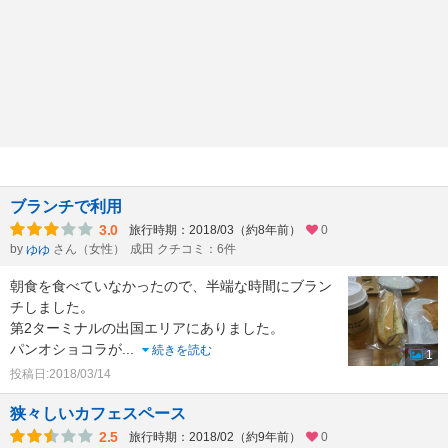
ブランチで利用
3.0
旅行時期：2018/03（約8年前）
0
by
さん（女性）
成田 クチコミ：6件
ゆゆ
朝食を食べていなかったので、半端な時間にブラン
チしました。
第2ターミナルの出国エリアにありました。
パンオショコラが
...
続きを読む
1
投稿日:2018/03/14
狭々しいカフェスペース
2.5
旅行時期：2018/02（約9年前）
0