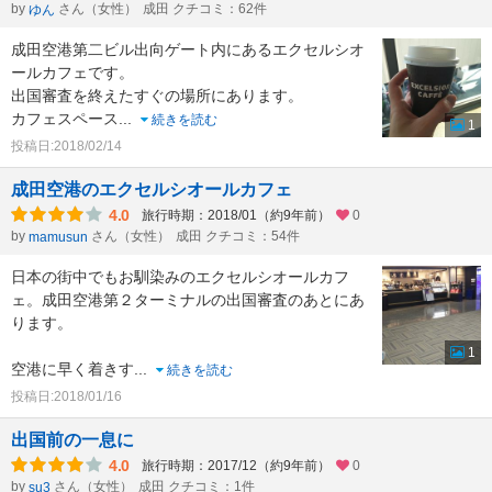
by
さん（女性）
成田 クチコミ：62件
ゆん
成田空港第二ビル出向ゲート内にあるエクセルシオ
ールカフェです。
出国審査を終えたすぐの場所にあります。
カフェスペース
...
続きを読む
1
投稿日:2018/02/14
成田空港のエクセルシオールカフェ
4.0
旅行時期：2018/01（約9年前）
0
by
さん（女性）
成田 クチコミ：54件
mamusun
日本の街中でもお馴染みのエクセルシオールカフ
ェ。成田空港第２ターミナルの出国審査のあとにあ
ります。
1
空港に早く着きす
...
続きを読む
投稿日:2018/01/16
出国前の一息に
4.0
旅行時期：2017/12（約9年前）
0
by
さん（女性）
成田 クチコミ：1件
su3