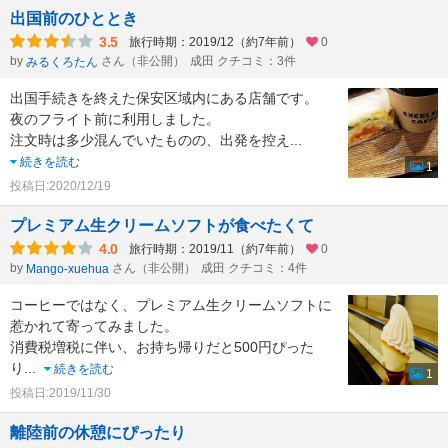
出国前のひととき
3.5
旅行時期：2019/12（約7年前）
0
by
さん（非公開）
成田 クチコミ：3件
みるくろたん
出国手続きを終えた保安区域内にある店舗です。
夜のフライト前に利用しました。
注文時は多少混んでいたものの、出発を控え
...
続きを読む
1
投稿日:2020/12/19
プレミアム生クリームソフトが食べたくて
4.0
旅行時期：2019/11（約7年前）
0
by
さん（非公開）
成田 クチコミ：4件
Mango-xuehua
コーヒーではなく、プレミアム生クリームソフトに
惹かれて寄ってみました。
消費税増税に伴い、お持ち帰りだと500円ぴった
り
...
続きを読む
1
投稿日:2019/11/30
離陸前の休憩にぴったり