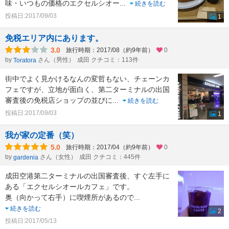
味・いつもの価格のエクセルシオー
...
続きを読む
投稿日:2017/09/03
1
免税エリア内にあります。
3.0
旅行時期：2017/08（約9年前）
0
by
さん（男性）
成田 クチコミ：113件
Toratora
街中でよく見かけるなんの変哲もない、チェーンカ
フェですが、立地が面白く、第二ターミナルの出国
審査後の免税店ショップの並びに
...
続きを読む
投稿日:2017/09/03
1
我が家の定番（笑）
5.0
旅行時期：2017/04（約9年前）
0
by
さん（女性）
成田 クチコミ：445件
gardenia
成田空港第二ターミナルの出国審査後、すぐ左手に
ある「エクセルシオールカフェ」です。
奥（向かって右手）に喫煙所があるので
...
続きを読む
2
投稿日:2017/05/13