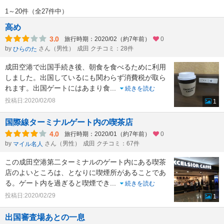
1～20件（全27件中）
高め
3.0
旅行時期：2020/02（約7年前）
0
by
さん（男性）
成田 クチコミ：28件
ひらのた
成田空港で出国手続き後、朝食を食べるために利用
しました。出国しているにも関わらず消費税が取ら
れます。出国ゲートにはあまり食
...
続きを読む
投稿日:2020/02/08
1
国際線ターミナルゲート内の喫茶店
4.0
旅行時期：2020/01（約7年前）
0
by
さん（男性）
成田 クチコミ：67件
マイル名人
この成田空港第二ターミナルのゲート内にある喫茶
店のよいところは、となりに喫煙所があることであ
る。ゲート内を過ぎると喫煙でき
...
続きを読む
投稿日:2020/02/29
1
出国審査場あとの一息