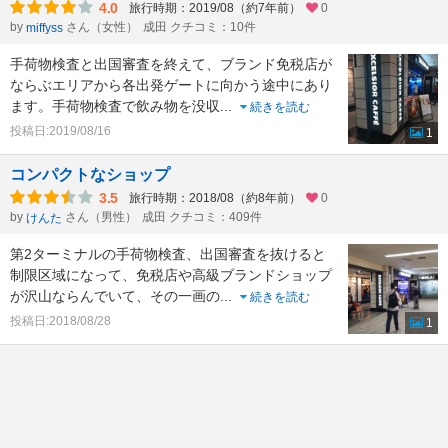
4.0
旅行時期：2019/08（約7年前）
0
by
さん（女性）
成田 クチコミ：10件
miffyss
手荷物検査と出国審査を終えて、ブランド免税店が
ならぶエリアから各出発ゲートに向かう途中にあり
ます。手荷物検査で飲み物を没収
...
続きを読む
投稿日:2019/08/16
1
コンパクトなショップ
3.5
旅行時期：2018/08（約8年前）
0
by
さん（男性）
成田 クチコミ：409件
けんた
第2ターミナルの手荷物検査、出国審査を抜けると
制限区域になって、免税店や高級ブランドショップ
が沢山ならんでいて、その一画の
...
続きを読む
投稿日:2018/08/28
1