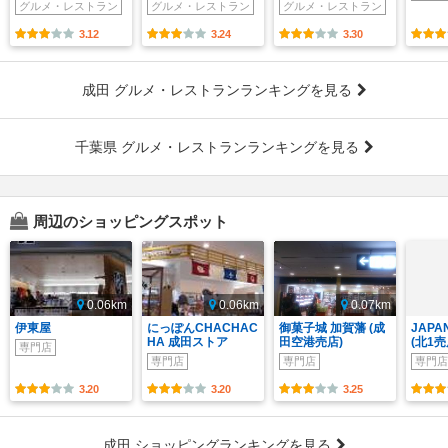
グルメ・レストラン
グルメ・レストラン
グルメ・レストラン
3.12
3.24
3.30
成田 グルメ・レストランランキングを見る
千葉県 グルメ・レストランランキングを見る
周辺のショッピングスポット
0.06km
0.06km
0.07km
伊東屋
にっぽんCHACHAC
御菓子城 加賀藩 (成
JAPA
HA 成田ストア
田空港売店)
(北1売
専門店
専門店
専門店
専門店
3.20
3.20
3.25
成田 ショッピングランキングを見る