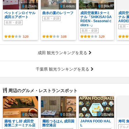
0.26km
0.44km
0.98km
ペットインロイヤル
曲水の宴のレリーフ
成田空港第1ターミ
成田空
成田エアポート
ナル「SHIKISAI GA
ナル 
名所・史跡
RDEN - Seasonal c
ARDE
名所・史跡
olors -」
名所・
名所・史跡
3.20
3.08
3.29
成田 観光ランキングを見る
千葉県 観光ランキングを見る
周辺のグルメ・レストランスポット
0.02km
0.03km
0.03km
築地 すし好 成田空
麺処つるはん 成田国
JAPAN FOOD HAL
寿司 
港第二ターミナル店
際空港店
L
グルメ