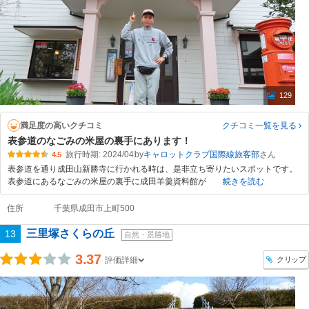
129
満足度の高いクチコミ
クチコミ一覧
を見る
表参道のなごみの米屋の裏手にあります！
旅行時期: 2024/04
by
キャロットクラブ国際線旅客部
4.5
表参道を通り成田山新勝寺に行かれる時は、是非立ち寄りたいスポットです。
表参道にあるなごみの米屋の裏手に成田羊羹資料館が
続きを読む
住所
千葉県成田市上町500
三里塚さくらの丘
13
自然・景勝地
3.37
クリップ
評価詳細