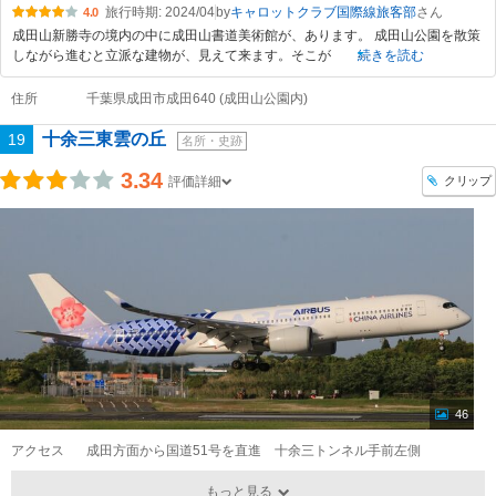
旅行時期: 2024/04
by
キャロットクラブ国際線旅客部
4.0
成田山新勝寺の境内の中に成田山書道美術館が、あります。 成田山公園を散策
しながら進むと立派な建物が、見えて来ます。そこが
続きを読む
住所
千葉県成田市成田640 (成田山公園内)
十余三東雲の丘
19
名所・史跡
3.34
クリップ
評価詳細
46
アクセス
成田方面から国道51号を直進 十余三トンネル手前左側
もっと見る