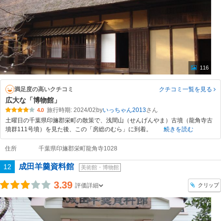
116
満足度の高いクチコミ
クチコミ一覧
を見る
広大な「博物館」
旅行時期: 2024/02
by
いっちゃん2013
4.0
土曜日の千葉県印旛郡栄町の散策で、浅間山（せんげんやま）古墳（龍角寺古
墳群111号墳）を見た後、この「房総のむら」に到着。
続きを読む
住所
千葉県印旛郡栄町龍角寺1028
成田羊羹資料館
12
美術館・博物館
3.39
クリップ
評価詳細