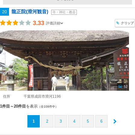
龍正院(滑河観音)
20
寺・神社・教会
3.33
クリップ
評価詳細
52
住所
千葉県成田市滑河1196
1件目～20件目
を表示
（全108件中）
1
2
3
4
5
6