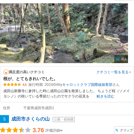
411
満足度の高いクチコミ
クチコミ一覧
を見る
桜が、とてもきれいでした。
旅行時期: 2024/04
by
キャロットクラブ国際線旅客部
4.5
成田山新勝寺に参拝した時に成田山公園を散策しました。 ちょうど桜（ソメイ
ヨシノ）の咲いている季節だったのでサクラの花見を
続きを読む
住所
千葉県成田市成田1
成田市さくらの山
5
公園・植物園
3.76
クリップ
評価詳細