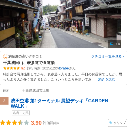
390
満足度の高いクチコミ
クチコミ一覧
を見る
千葉成田山、表参道で食道楽
旅行時期: 2025/12
by
torabe
5.0
時計台で写真撮影してから、表参道へ入りました。平日のお昼前でしたが、思
ったより人が多く驚きました。こういうところを歩いてお
続きを読む
住所
千葉県成田市上町
成田空港 第1ターミナル 展望デッキ「GARDEN
3
WALK」
名所・史跡
3.90
クリップ
評価詳細