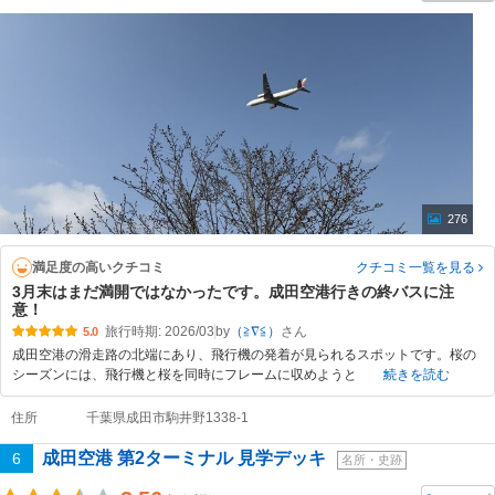
276
満足度の高いクチコミ
クチコミ一覧
を見る
3月末はまだ満開ではなかったです。成田空港行きの終バスに注
意！
旅行時期: 2026/03
by
（≧∇≦）
5.0
成田空港の滑走路の北端にあり、飛行機の発着が見られるスポットです。桜の
シーズンには、飛行機と桜を同時にフレームに収めようと
続きを読む
住所
千葉県成田市駒井野1338-1
成田空港 第2ターミナル 見学デッキ
6
名所・史跡