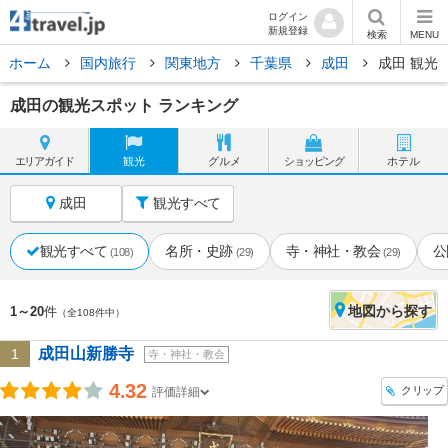
ログイン
新規登録
検索
MENU
ホーム
国内旅行
関東地方
千葉県
成田
成田 観光
成田の観光スポット ランキング
エリア
ガイド
観光
グルメ
ショッピング
ホテル
成田
観光すべて
観光すべて
名所・史跡
寺・神社・教会
公
(108)
(29)
(29)
地図
から探す
1～20
件
（全108件中）
成田山新勝寺
1
寺・神社・教会
4.32
クリップ
評価詳細