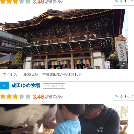
3.49
クリップ
評価詳細
174
アクセス
JR成田駅、京成成田駅から徒歩10分
成田ゆめ牧場
8
テーマパーク
3.46
クリップ
評価詳細