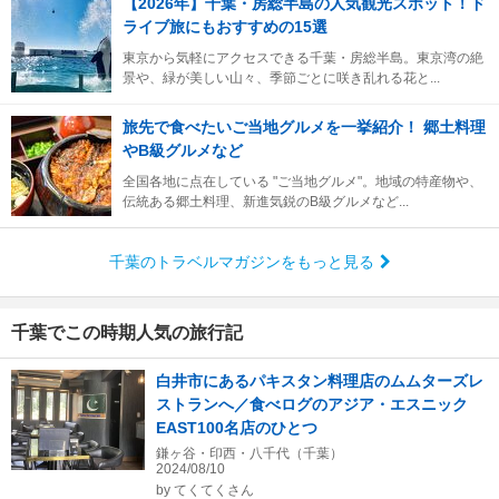
【2026年】千葉・房総半島の人気観光スポット！ド
ライブ旅にもおすすめの15選
東京から気軽にアクセスできる千葉・房総半島。東京湾の絶
景や、緑が美しい山々、季節ごとに咲き乱れる花と...
旅先で食べたいご当地グルメを一挙紹介！ 郷土料理
やB級グルメなど
全国各地に点在している "ご当地グルメ"。地域の特産物や、
伝統ある郷土料理、新進気鋭のB級グルメなど...
千葉のトラベルマガジンをもっと見る
千葉でこの時期人気の旅行記
白井市にあるパキスタン料理店のムムターズレ
ストランへ／食べログのアジア・エスニック
EAST100名店のひとつ
鎌ヶ谷・印西・八千代（千葉）
2024/08/10
by
てくてくさん