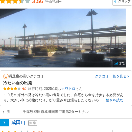
3.56
クリップ
評価詳細
271
満足度の高いクチコミ
クチコミ一覧
を見る
冷たい雨の出発
旅行時期: 2025/10
by
クワトロ
4.0
１０月の海外出発は冷たい雨の出発でした。自宅から傘を持参する必要があ
り、大きい傘は荷物になり、折り畳み傘は濡らしたくないの
続きを読む
住所
千葉県成田市成田国際空港第2ターミナル
成田山
7
紅葉