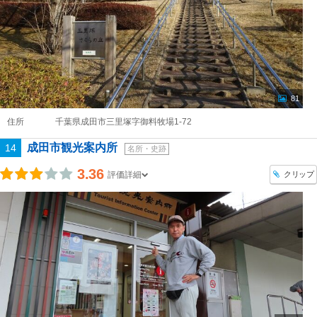
81
住所
千葉県成田市三里塚字御料牧場1-72
成田市観光案内所
14
名所・史跡
3.36
クリップ
評価詳細