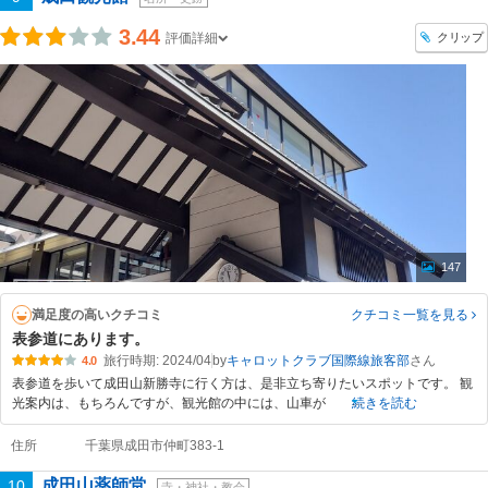
3.44
クリップ
評価詳細
147
満足度の高いクチコミ
クチコミ一覧
を見る
表参道にあります。
旅行時期: 2024/04
by
キャロットクラブ国際線旅客部
4.0
表参道を歩いて成田山新勝寺に行く方は、是非立ち寄りたいスポットです。 観
光案内は、もちろんですが、観光館の中には、山車が
続きを読む
住所
千葉県成田市仲町383-1
成田山薬師堂
10
寺・神社・教会