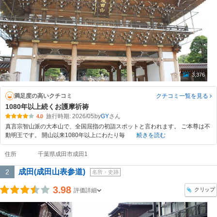
3,376
満足度の高いクチコミ
クチコミ一覧
を見る
1080年以上続くお護摩祈祷
旅行時期: 2026/05
by
GY
4.0
真言宗智山派の大本山で、全国屈指の初詣スポットと言われます。 ご本尊は不
動明王です。 開山以来1080年以上にわたり毎
続きを読む
住所
千葉県成田市成田1
成田(成田山表参道)
2
名所・史跡
3.98
クリップ
評価詳細