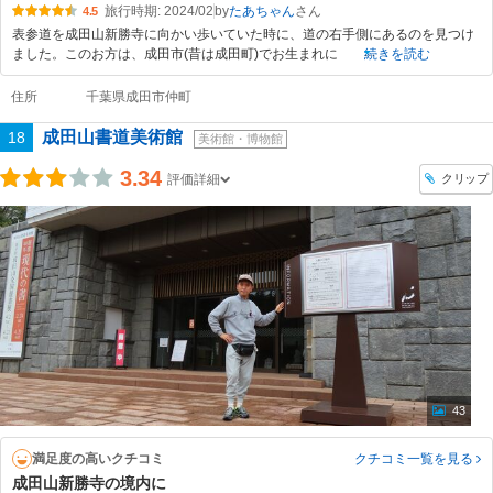
旅行時期: 2024/02
by
たあちゃん
4.5
表参道を成田山新勝寺に向かい歩いていた時に、道の右手側にあるのを見つけ
ました。このお方は、成田市(昔は成田町)でお生まれに
続きを読む
住所
千葉県成田市仲町
成田山書道美術館
18
美術館・博物館
3.34
クリップ
評価詳細
43
満足度の高いクチコミ
クチコミ一覧
を見る
成田山新勝寺の境内に