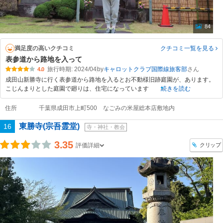
84
満足度の高いクチコミ
クチコミ一覧
を見る
表参道から路地を入って
旅行時期: 2024/04
by
キャロットクラブ国際線旅客部
4.0
成田山新勝寺に行く表参道から路地を入るとお不動様旧跡庭園が、あります。
こじんまりとした庭園で廻りは、住宅になっています
続きを読む
住所
千葉県成田市上町500 なごみの米屋総本店敷地内
東勝寺(宗吾霊堂)
16
寺・神社・教会
3.35
クリップ
評価詳細