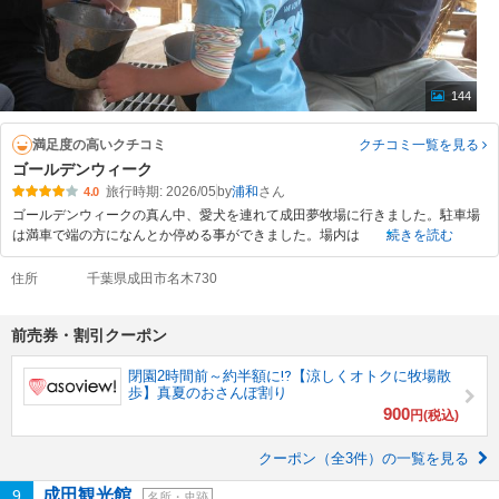
144
満足度の高いクチコミ
クチコミ一覧
を見る
ゴールデンウィーク
旅行時期: 2026/05
by
浦和
4.0
ゴールデンウィークの真ん中、愛犬を連れて成田夢牧場に行きました。駐車場
は満車で端の方になんとか停める事ができました。場内は
続きを読む
住所
千葉県成田市名木730
前売券・割引クーポン
閉園2時間前～約半額に⁉【涼しくオトクに牧場散
歩】真夏のおさんぽ割り
900
円(税込)
クーポン（全3件）の一覧を見る
成田観光館
9
名所・史跡