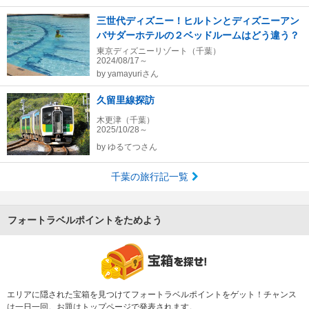
三世代ディズニー！ヒルトンとディズニーアン
バサダーホテルの２ベッドルームはどう違う？
東京ディズニーリゾート（千葉）
2024/08/17～
by
yamayuriさん
久留里線探訪
木更津（千葉）
2025/10/28～
by
ゆるてつさん
千葉の旅行記一覧
フォートラベルポイントをためよう
エリアに隠された宝箱を見つけてフォートラベルポイントをゲット！チャンス
は一日一回。お題はトップページで発表されます。