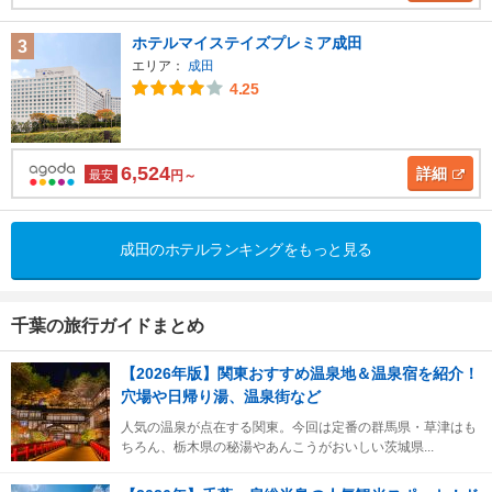
ホテルマイステイズプレミア成田
3
エリア：
成田
4.25
6,524
詳細
最安
円～
成田のホテルランキングをもっと見る
千葉の旅行ガイドまとめ
【2026年版】関東おすすめ温泉地＆温泉宿を紹介！
穴場や日帰り湯、温泉街など
人気の温泉が点在する関東。今回は定番の群馬県・草津はも
ちろん、栃木県の秘湯やあんこうがおいしい茨城県...