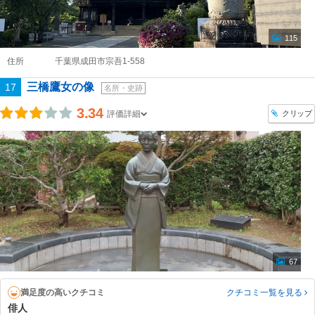
115
住所
千葉県成田市宗吾1-558
三橋鷹女の像
17
名所・史跡
3.34
クリップ
評価詳細
67
満足度の高いクチコミ
クチコミ一覧
を見る
俳人