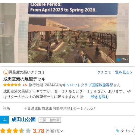
365
満足度の高いクチコミ
クチコミ一覧
を見る
成田空港の展望デッキ
旅行時期: 2024/04
by
キャロットクラブ国際線旅客部
4.5
成田空港の展望デッキですが、ターミナル１とターミナル２が、あります。 や
はりターミナル１の展望デッキに限りますね！ 滑
続きを読む
住所
千葉県成田市成田国際空港第1ターミナル5Ｆ
成田山公園
4
公園・植物園
3.78
クリップ
評価詳細