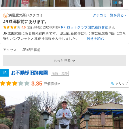
59
満足度の高いクチコミ
クチコミ一覧
を見る
JR成田駅前にあります。
旅行時期: 2024/04
by
キャロットクラブ国際線旅客部
4.0
JR成田駅前にある観光案内所です。 成田山新勝寺に行く前に観光案内所に立ち
寄りパンフレットと耳寄り情報を入手しました。
続きを読む
アクセス
JR成田駅前
もっと見る
お不動様旧跡庭園
15
名所・史跡
3.35
クリップ
評価詳細