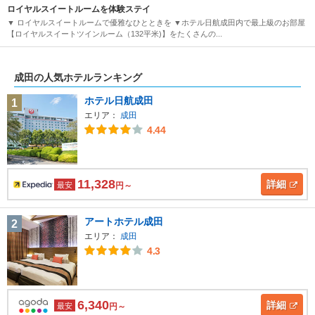
ロイヤルスイートルームを体験ステイ
▼ ロイヤルスイートルームで優雅なひとときを ▼ホテル日航成田内で最上級のお部屋
【ロイヤルスイートツインルーム（132平米)】をたくさんの...
成田の人気ホテルランキング
ホテル日航成田
1
エリア：
成田
4.44
11,328
詳細
最安
円～
アートホテル成田
2
エリア：
成田
4.3
6,340
詳細
最安
円～