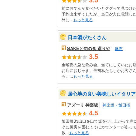
3.5
前におでんが食べたいとググって見つけ
予約出来ずでしたが、当日夕方に電話し
外に...
もっと見る
日本酒がたくさん
SAKEと旬の食 巡りや
麻布
3.5
金曜夜の急な飲み会。当てにしていたお
お店におじゃま。最初私たちしかお客さ
も、...
もっと見る
居心地の良い美味しいイタリア
アズーリ 神楽坂
神楽坂・飯田橋
4.5
飯田橋B3出口を出て坂を少し上がって左
ぐに厨房を囲むようにカウンターがあっ
数...
もっと見る