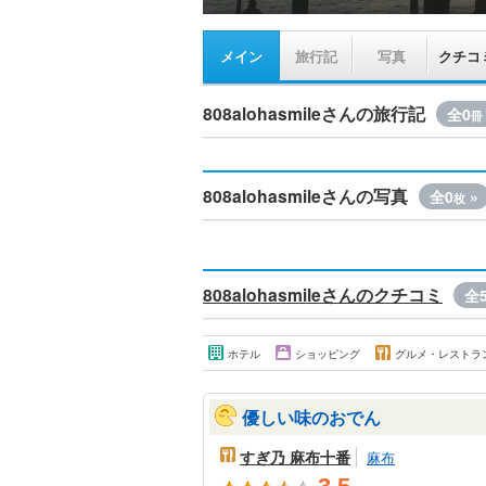
メイン
旅行記
写真
クチコ
808alohasmileさんの旅行記
全0
冊
808alohasmileさんの写真
全0
»
枚
808alohasmileさんのクチコミ
全5
ホテル
ショッピング
グルメ・レストラ
優しい味のおでん
すぎ乃 麻布十番
麻布