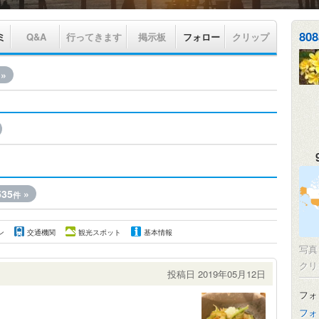
808
ミ
Q&A
行ってきます
掲示板
フォロー
クリップ
»
35
»
件
ン
交通機関
観光スポット
基本情報
写
クリ
投稿日 2019年05月12日
フォ
フォ