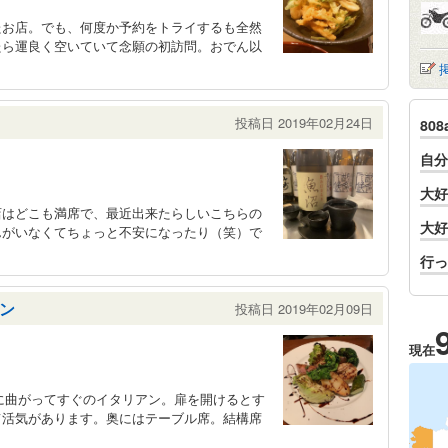
たお店。でも、何度か予約をトライするも全然
たら運良く空いていて念願の初訪問。おでん以
投稿日 2019年02月24日
80
自分
大好
店はどこも満席で、最近出来たらしいこちらの
大好
んがいなくてちょっと不安になったり（笑）で
行っ
ン
投稿日 2019年02月09日
現在
に曲がってすぐのイタリアン。扉を開けるとす
て活気があります。奥にはテーブル席。結構席