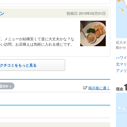
ン
投稿日 2019年02月01日
店。メニューが結構安くて逆に大丈夫かな？な
拡大ボ
いい訪問。お店構えは気軽に入れる感じです。
動かせ
ハワイ
北マリ
クチコミをもっと見る
アメリ
全0
»
件
掲示板に書く
現在