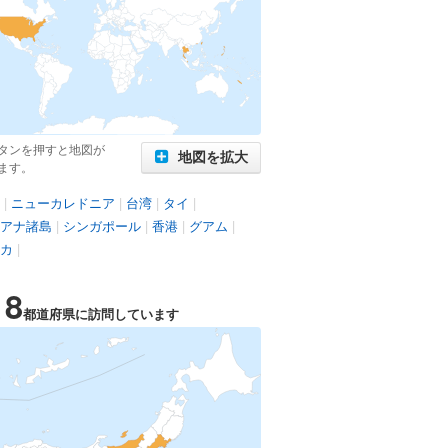
タンを押すと地図が
地図を拡大
ます。
|
ニューカレドニア
|
台湾
|
タイ
|
アナ諸島
|
シンガポール
|
香港
|
グアム
|
カ
|
18
都道府県に訪問しています