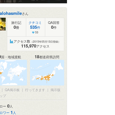
alohasmile
さん
旅行記
クチコミ
QA回答
0
535
0
冊
件
件
53
アクセス数
（2015年05月13日登録）
115,970
アクセス
9
18
国・地域渡航
都道府県訪問
真
|
QA掲示板
|
行ってきます
|
掲示版
ップ
0
ロー
人
1
ロワー
人