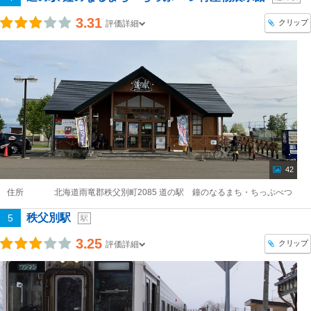
3.31
クリップ
評価詳細
42
住所
北海道雨竜郡秩父別町2085 道の駅 鐘のなるまち・ちっぷべつ
秩父別駅
5
駅
3.25
クリップ
評価詳細