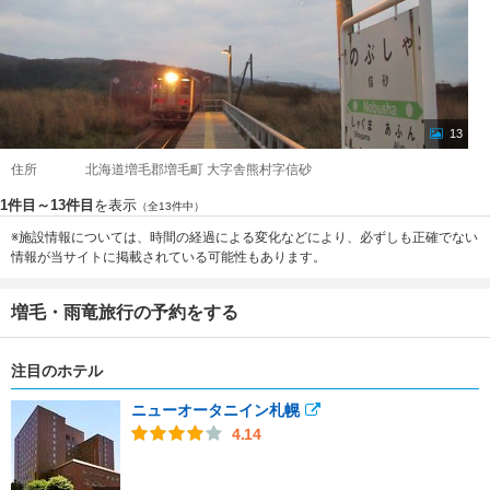
13
住所
北海道増毛郡増毛町 大字舎熊村字信砂
1件目～13件目
を表示
（全13件中）
※施設情報については、時間の経過による変化などにより、必ずしも正確でない
情報が当サイトに掲載されている可能性もあります。
増毛・雨竜旅行の予約をする
注目のホテル
ニューオータニイン札幌
4.14