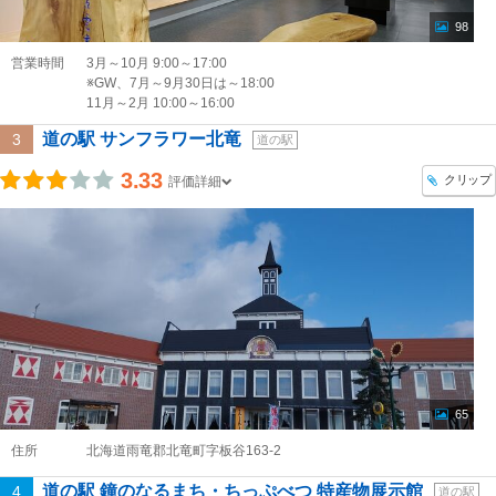
98
営業時間
3月～10月 9:00～17:00
※GW、7月～9月30日は～18:00
11月～2月 10:00～16:00
道の駅 サンフラワー北竜
3
道の駅
3.33
クリップ
評価詳細
65
住所
北海道雨竜郡北竜町字板谷163-2
道の駅 鐘のなるまち・ちっぷべつ 特産物展示館
4
道の駅