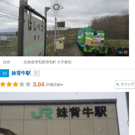
22
住所
北海道増毛郡増毛町 大字箸別
妹背牛駅
10
駅
3.04
クリップ
評価詳細