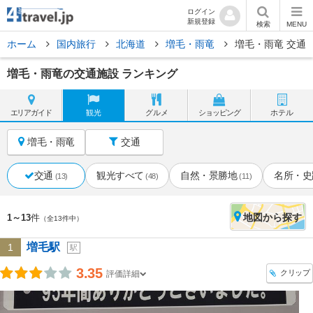
ログイン
新規登録
検索
MENU
ホーム
国内旅行
北海道
増毛・雨竜
増毛・雨竜 交通
増毛・雨竜の交通施設 ランキング
エリア
ガイド
観光
グルメ
ショッピング
ホテル
増毛・雨竜
交通
交通
観光すべて
自然・景勝地
名所・史
(13)
(48)
(11)
地図
から探す
1～13
件
（全13件中）
増毛駅
1
駅
3.35
クリップ
評価詳細