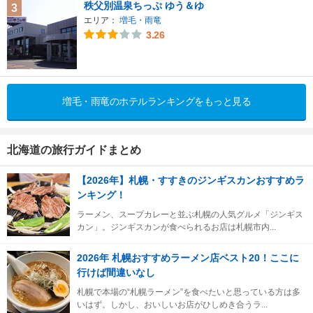
秩父別温泉ちっぷ ゆう＆ゆ
3
エリア：
増毛・雨竜
3.26
増毛・雨竜のホテルランキングをもっと見る
北海道の旅行ガイドまとめ
【2026年】札幌・すすきのジンギスカンおすすめラ
ンキング！
ラーメン、スープカレーと並ぶ札幌の人気グルメ「ジンギス
カン」。ジンギスカンが食べられるお店は札幌市内...
2026年 札幌おすすめラーメン店ベスト20！ここに
行けば間違いなし
札幌で本場の“札幌ラーメン”を食べたいと思っている方は多
いはず。しかし、おいしいお店がひしめき合うラ...