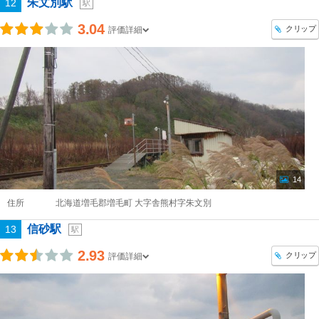
朱文別駅
12
駅
3.04
クリップ
評価詳細
14
住所
北海道増毛郡増毛町 大字舎熊村字朱文別
信砂駅
13
駅
2.93
クリップ
評価詳細