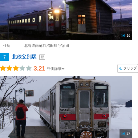
16
住所
北海道雨竜郡沼田町 字沼田
北秩父別駅
7
駅
3.21
クリップ
評価詳細
27