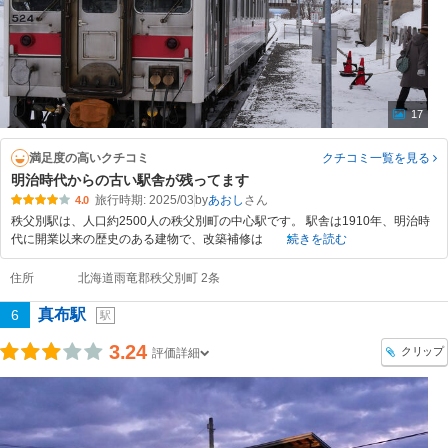
17
満足度の高いクチコミ
クチコミ一覧
を見る
明治時代からの古い駅舎が残ってます
旅行時期: 2025/03
by
あおし
4.0
秩父別駅は、人口約2500人の秩父別町の中心駅です。 駅舎は1910年、明治時
代に開業以来の歴史のある建物で、改築補修は
続きを読む
住所
北海道雨竜郡秩父別町 2条
真布駅
6
駅
3.24
クリップ
評価詳細