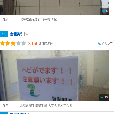
5
住所
北海道雨竜郡妹背牛町 １区
舎熊駅
11
駅
3.04
クリップ
評価詳細
13
住所
北海道増毛郡増毛町 大字舎熊村字舎熊