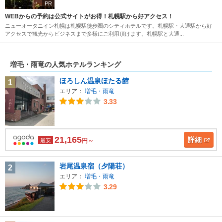
PR
WEBからの予約は公式サイトがお得！札幌駅から好アクセス！
ニューオータニイン札幌は札幌駅徒歩圏のシティホテルです。札幌駅・大通駅から好
アクセスで観光からビジネスまで多様にご利用頂けます。札幌駅と大通...
増毛・雨竜の人気ホテルランキング
ほろしん温泉ほたる館
1
エリア：
増毛・雨竜
3.33
21,165
詳細
最安
円～
岩尾温泉宿（夕陽荘）
2
エリア：
増毛・雨竜
3.29