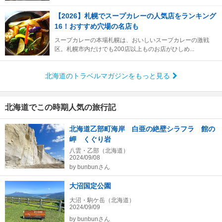
【2026】札幌でスープカレーの人気店をランキング
16！おすすめ穴場の名店も
スープカレーの本場札幌は、おいしいスープカレーの激戦
区。札幌市内だけでも200店以上ものお店がひしめ...
北海道のトラベルマガジンをもっと見る
北海道でこの時期人気の旅行記
北海道乙部町海岸 白亜の絶壁シラフラ 館の
岬 くぐり岩
八雲・乙部（北海道）
2024/09/08
by
bunbunさん
大沼国定公園
大沼・駒ケ岳（北海道）
2024/09/09
by
bunbunさん