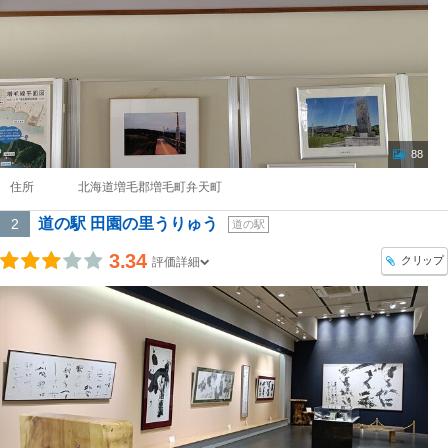
88
住所
北海道増毛郡増毛町弁天町
道の駅 田園の里うりゅう
2
道の駅
3.34
クリップ
評価詳細