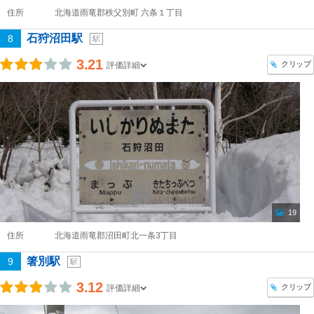
住所
北海道雨竜郡秩父別町 六条１丁目
石狩沼田駅
8
駅
3.21
クリップ
評価詳細
19
住所
北海道雨竜郡沼田町北一条3丁目
箸別駅
9
駅
3.12
クリップ
評価詳細