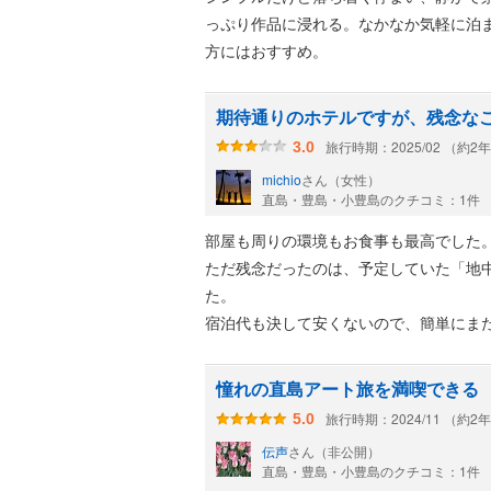
っぷり作品に浸れる。なかなか気軽に泊
方にはおすすめ。
以前、パーク棟に泊まった時は、排水な
しく、古さは感じませんでした。今時、
ね。バスタブは広いので、容認できる範
期待通りのホテルですが、残念なこ
旅行時期：2025/02 （約2
3.0
オーバルは値段が高いのが難点ですが、
michio
さん（女性）
がらゆったり。ミュージアムに行って好
直島・豊島・小豊島のクチコミ：1件
テレビがなくても、退屈することなく過
部屋も周りの環境もお食事も最高でした
ただ残念だったのは、予定していた「地
お食事は、夕飯・朝飯とも和食をチョイ
た。
宿泊代も決して安くないので、簡単にまた
憧れの直島アート旅を満喫できる
旅行時期：2024/11 （約2
5.0
伝声
さん（非公開）
直島・豊島・小豊島のクチコミ：1件