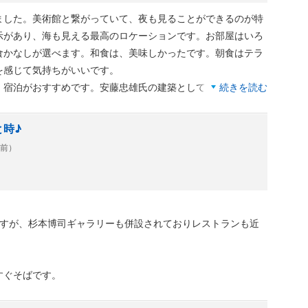
した。美術館と繋がっていて、夜も見ることができるのが特
示があり、海も見える最高のロケーションです。お部屋はいろ
食かなしが選べます。和食は、美味しかったです。朝食はテラ
を感じて気持ちがいいです。
宿泊がおすすめです。安藤忠雄氏の建築としてもおしゃれ
続きを読む
はないかと思います。私は、宿泊、美術館も公式サイトで予約
と時♪
年前）
ですが、杉本博司ギャラリーも併設されておりレストランも近
すぐそばです。