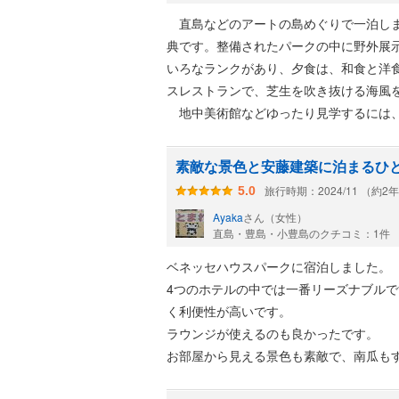
直島などのアートの島めぐりで一泊しま
典です。整備されたパークの中に野外展
いろなランクがあり、夕食は、和食と洋
スレストランで、芝生を吹き抜ける海風
地中美術館などゆったり見学するには、
で、よりアートに浸ることができるので
しました。
素敵な景色と安藤建築に泊まるひ
旅行時期：2024/11 （約2
5.0
Ayaka
さん（女性）
直島・豊島・小豊島のクチコミ：1件
ベネッセハウスパークに宿泊しました。
4つのホテルの中では一番リーズナブル
く利便性が高いです。
ラウンジが使えるのも良かったです。
お部屋から見える景色も素敵で、南瓜も