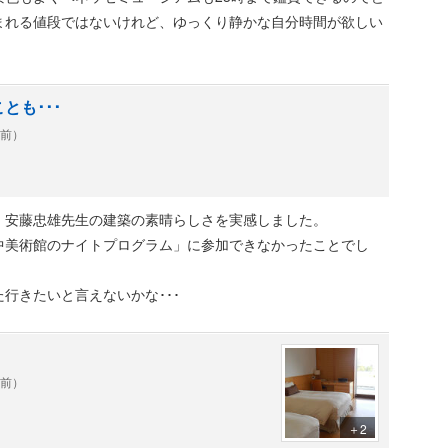
まれる値段ではないけれど、ゆっくり静かな自分時間が欲しい
ど若干老朽化が気になりましたが、今年の春に全面改装したら
ユニットバスなのが時代を感じますが、これは仕方ないです
疇かと思います。
とも･･･
年前）
それだけの価値があります。部屋やラウンジで、景色を眺めな
きなだけアート鑑賞。
ごせ、リフレッシュできました。
。安藤忠雄先生の建築の素晴らしさを実感しました。
中美術館のナイトプログラム」に参加できなかったことでし
スしましたが、味、見た目、量とも満足でした。
行きたいと言えないかな･･･
年前）
＋2