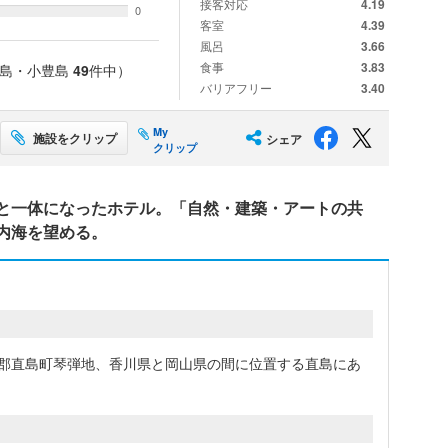
接客対応
4.19
0
客室
4.39
風呂
3.66
食事
3.83
豊島・小豊島
49
件中）
バリアフリー
3.40
My
施設をクリップ
シェア
クリップ
と一体になったホテル。「自然・建築・アートの共
内海を望める。
川郡直島町琴弾地、香川県と岡山県の間に位置する直島にあ