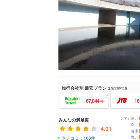
旅行会社別 最安プラン
2名1室/1泊
67,044
16
円～
とても良い
みんなの満足度
良い
4.01
普通
悪い
クチコミ：108件