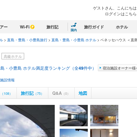
ゲストさん、こんにちは
ログインはこちら
アー
Wi-Fi
旅行記
旅行ガイド
ホテル
国内
ル
>
直島・豊島・小豊島旅行
>
直島・豊島・小豊島 ホテル
>
ベネッセハウス ＜直
高級ホテル
島・小豊島 ホテル満足度ランキング（全
49
件中）
宿泊施設オーナー様
施設情報
ミ
旅行記
Q&A
地図
（108）
（75）
（0）