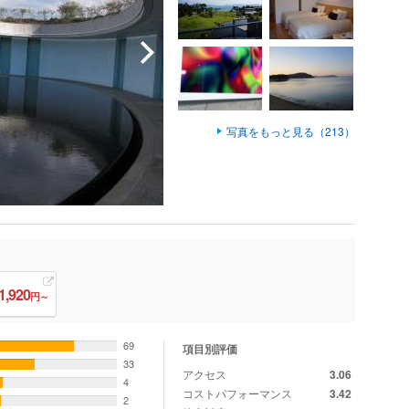
写真をもっと見る（213）
1,920
円～
69
項目別評価
33
アクセス
3.06
4
コストパフォーマンス
3.42
2