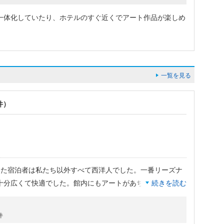
一体化していたり、ホテルのすぐ近くでアート作品が楽しめ
一覧を見る
件）
った宿泊者は私たち以外すべて西洋人でした。一番リーズナ
十分広くて快適でした。館内にもアートがあちこちにあった
続きを読む
のお料理もとても美味。港や島内をまわるシャトルバスを無
。
件