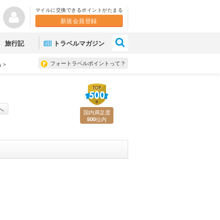
マイルに交換できるポイントがたまる
新規会員登録
×
旅行記
トラベルマガジン
フォートラベルポイントって？
島＞
へ
国内満足度
位内
500