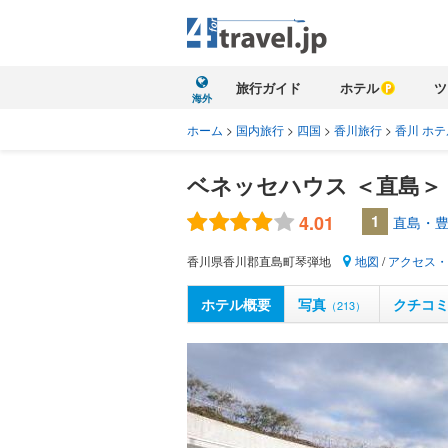
旅行ガイド
ホテル
ツ
海外
ホーム
>
国内旅行
>
四国
>
香川旅行
>
香川 ホテ
ベネッセハウス ＜直島＞
4.01
1
直島・豊
香川県香川郡直島町琴弾地
地図
/
アクセス・
ホテル概要
写真
クチコ
（213）