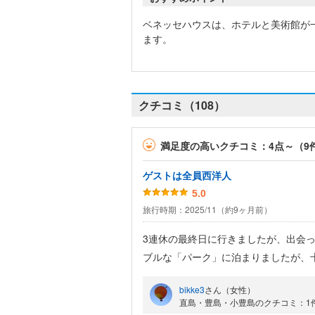
ベネッセハウスは、ホテルと美術館が
ます。
クチコミ（108）
満足度の高いクチコミ：4点～（9
ゲストは全員西洋人
5.0
旅行時期：2025/11（約9ヶ月前）
3連休の最終日に行きましたが、出会
ブルな「パーク」に泊まりましたが、
り、優雅な気分に浸れます。フレンチ
bikke3
さん（女性）
料で利用できるのもとても便利でした
直島・豊島・小豊島のクチコミ：1