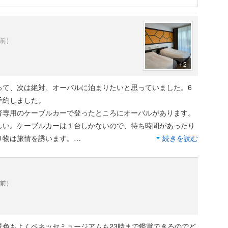
年前）
＋2
って、次は絶対、オーバルに泊まりたいと思っていました。6
予約しました。
者専用のケーブルカーで登ったところにオーバルがあります。
しい。ケーブルカーは１台しかないので、待ち時間があったり
り物は旅情を誘います。
続きを読む
夕方にはソフトドリンクとアルコール、スィーツ、おつまみ系
ただけます。
年前）
トがあることですが、オーバルも例外ではありません。私たち
接ペインティングした、部屋自体が作品になっている特別な空
景色もよくベネッセミュージアムも23時まで鑑賞できるのでど