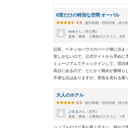
6室だけの特別な空間 オーバル
旅行時期：2025/08 （約1
4.5
luce
さん（非公開）
直島・豊島・小豊島のクチコミ：2件
以前、ベネッセハウスのパーク棟に泊ま
室しかないので、公式サイトから早めに
ミュージアムてチェックインして、宿泊
高台にあるので、とにかく眺めが素晴ら
不便な点はありますが、景色を見れる乗
オーバルには専用のラウンジがあって、
大人のホテル
の提供があります。朝食もラウンジでい
旅行時期：2025/08 （約1
5.0
ぶるる
さん（女性）
ベネッセハウスの特徴は、部屋にもアー
直島・豊島・小豊島のクチコミ：1件
が泊まった部屋はアーティストが壁に直
シンプルだけど落ち着く佇まい、静かで
間でした。