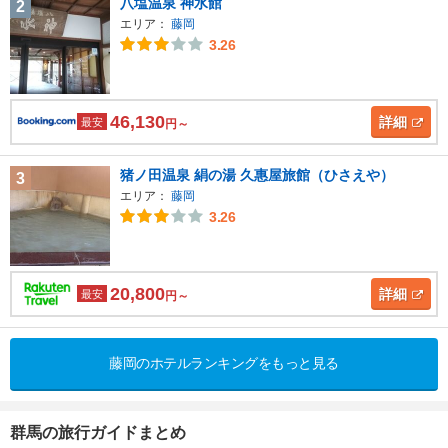
八塩温泉 神水館
2
エリア：
藤岡
3.26
46,130
詳細
最安
円～
猪ノ田温泉 絹の湯 久惠屋旅館（ひさえや）
3
エリア：
藤岡
3.26
20,800
詳細
最安
円～
藤岡のホテルランキングをもっと見る
群馬の旅行ガイドまとめ