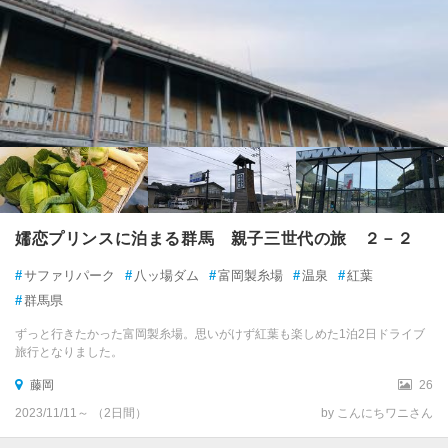
嬬恋プリンスに泊まる群馬 親子三世代の旅 ２－２
#
サファリパーク
#
八ッ場ダム
#
富岡製糸場
#
温泉
#
紅葉
#
群馬県
ずっと行きたかった富岡製糸場。思いがけず紅葉も楽しめた1泊2日ドライブ
旅行となりました。
藤岡
26
2023/11/11～ （2日間）
by こんにちワニさん