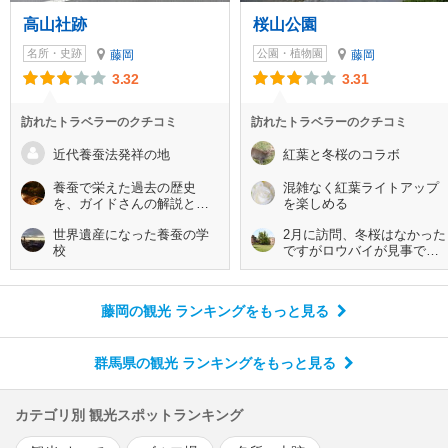
高山社跡
桜山公園
名所・史跡
公園・植物園
藤岡
藤岡
3.32
3.31
訪れたトラベラーのクチコミ
訪れたトラベラーのクチコミ
近代養蚕法発祥の地
紅葉と冬桜のコラボ
養蚕で栄えた過去の歴史
混雑なく紅葉ライトアップ
を、ガイドさんの解説と共
を楽しめる
にじっくり味わえました。
世界遺産になった養蚕の学
2月に訪問、冬桜はなかった
校
ですがロウバイが見事でし
た。
藤岡の観光 ランキング
をもっと見る
群馬県の観光 ランキング
をもっと見る
カテゴリ別 観光スポットランキング