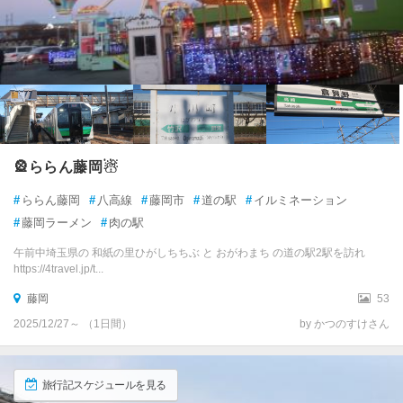
🎡ららん藤岡☃
#
ららん藤岡
#
八高線
#
藤岡市
#
道の駅
#
イルミネーション
#
藤岡ラーメン
#
肉の駅
午前中埼玉県の 和紙の里ひがしちちぶ と おがわまち の道の駅2駅を訪れ
https://4travel.jp/t...
藤岡
53
2025/12/27～ （1日間）
by かつのすけさん
旅行記スケジュールを見る