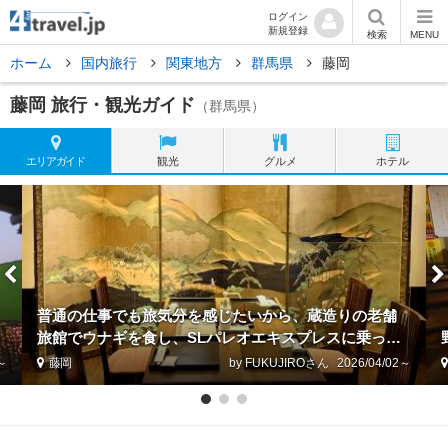
ログイン
新規登録
検索
MENU
ホーム
国内旅行
関東地方
群馬県
藤岡
藤岡 旅行・観光ガイド
（群馬県）
エリア
ガイド
観光
グルメ
ホテル
普通の仕事でも旅気分を感じたいから、蔵造りの老舗
旅館でウナギを食し、SLパレオエキスプレスに乗って
秩父路へ
7～
藤岡
by FUKUJIRO
2026/04/02～