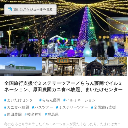
旅行記スケジュールを見る
全国旅行支援でミステリーツアー／ららん藤岡でイルミ
ネーション、原田農園カニ食べ放題、まいたけセンター
#
まいたけセンター
#
ららん藤岡
#
イルミネーション
#
カニ食べ放題
#
バスツアー
#
ミステリーツアー
#
全国旅行支援
#
原田農園
#
榛名神社
#
群馬県
冬になるとキラキラしたイルミネーションが見たくなったり、たまにはカニ