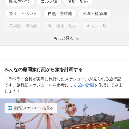
観光 すべて
ゴルフ場
名所・史跡
祭り・イベント
自然・景勝地
公園・植物園
美術館・博物館
寺・神社・教会
キャンプ場
もっと見る
温泉
動物園・水族館
みんなの藤岡旅行記から旅を計画する
トラベラー会員が実際に旅行したスケジュールが見られる旅行記
です。旅行記スケジュールを参考にして
旅の計画
を作成してみま
しょう！
旅行記スケジュールを見る