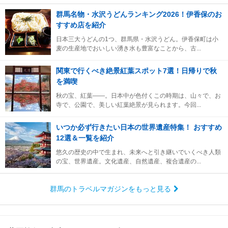
群馬名物・水沢うどんランキング2026！伊香保のお
すすめ店を紹介
日本三大うどんの1つ、群馬県・水沢うどん。伊香保町は小
麦の生産地でおいしい湧き水も豊富なことから、古...
関東で行くべき絶景紅葉スポット7選！日帰りで秋
を満喫
秋の宝、紅葉――。日本中が色付くこの時期は、山々で、お
寺で、公園で、美しい紅葉絶景が見られます。今回...
いつか必ず行きたい日本の世界遺産特集！ おすすめ
12選＆一覧を紹介
悠久の歴史の中で生まれ、未来へと引き継いでいくべき人類
の宝、世界遺産。文化遺産、自然遺産、複合遺産の...
群馬のトラベルマガジンをもっと見る