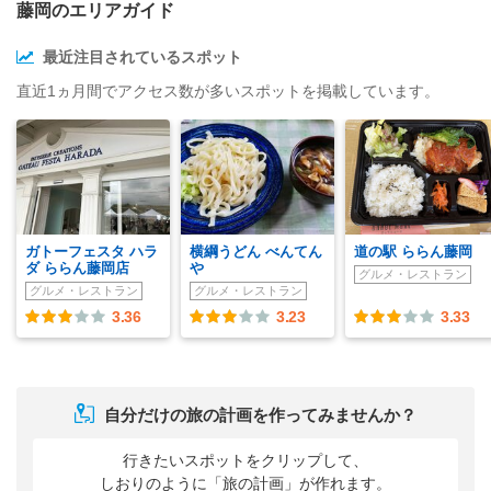
藤岡のエリアガイド
最近注目されているスポット
直近1ヵ月間でアクセス数が多いスポットを掲載しています。
ガトーフェスタ ハラ
横綱うどん べんてん
道の駅 ららん藤岡
ダ ららん藤岡店
や
グルメ・レストラン
グルメ・レストラン
グルメ・レストラン
3.36
3.23
3.33
自分だけの旅の計画を作ってみませんか？
行きたいスポットをクリップして、
しおりのように「旅の計画」が作れます。