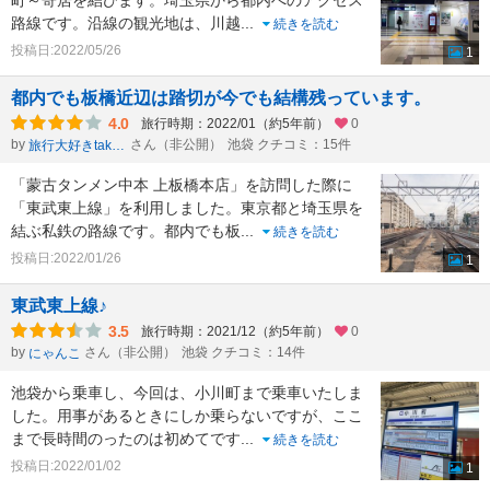
路線です。沿線の観光地は、川越
...
続きを読む
投稿日:2022/05/26
1
都内でも板橋近辺は踏切が今でも結構残っています。
4.0
旅行時期：2022/01（約5年前）
0
by
さん（非公開）
池袋 クチコミ：15件
旅行大好きtakau99のフォトブログ
「蒙古タンメン中本 上板橋本店」を訪問した際に
「東武東上線」を利用しました。東京都と埼玉県を
結ぶ私鉄の路線です。都内でも板
...
続きを読む
投稿日:2022/01/26
1
東武東上線♪
3.5
旅行時期：2021/12（約5年前）
0
by
さん（非公開）
池袋 クチコミ：14件
にゃんこ
池袋から乗車し、今回は、小川町まで乗車いたしま
した。用事があるときにしか乗らないですが、ここ
まで長時間のったのは初めてです
...
続きを読む
投稿日:2022/01/02
1