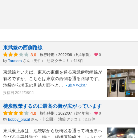
東武線の西側路線
3.0
旅行時期：2022/08（約4年前）
0
by
さん（男性）
池袋 クチコミ：428件
Toratora
東武線といえば、東京の東側を通る東武伊勢崎線が
有名ですが、こちらは東京の西側を通る路線です。
池袋から埼玉の川越方面へと
...
続きを読む
投稿日:2022/08/11
1
徒歩散策するのに最高の街が広がっています
4.0
旅行時期：2022/07（約4年前）
0
by
さん（非公開）
池袋 クチコミ：212件
bobby_brazil
東武東上線は、池袋駅から板橋区を通って埼玉県へ
伸びる主要鉄道で、特に、板橋区沿線は、レトロで