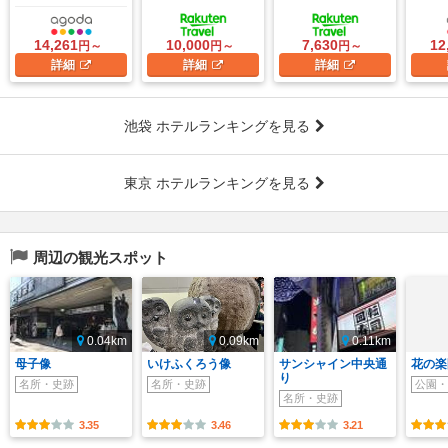
14,261
10,000
7,630
12
円～
円～
円～
詳細
詳細
詳細
池袋 ホテルランキングを見る
東京 ホテルランキングを見る
周辺の観光スポット
0.04km
0.09km
0.11km
母子像
いけふくろう像
サンシャイン中央通
花の楽
り
名所・史跡
名所・史跡
公園・
名所・史跡
3.35
3.46
3.21