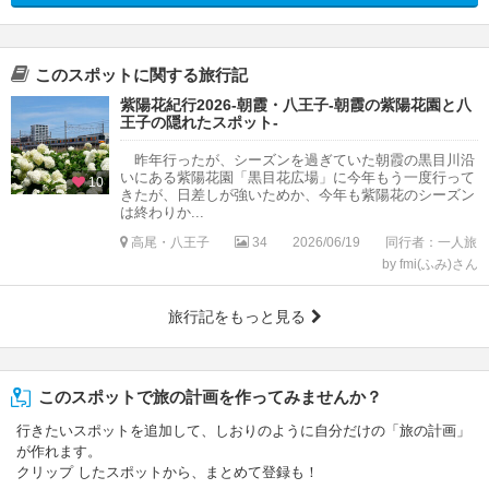
このスポットに関する旅行記
紫陽花紀行2026-朝霞・八王子-朝霞の紫陽花園と八
王子の隠れたスポット-
昨年行ったが、シーズンを過ぎていた朝霞の黒目川沿
いにある紫陽花園「黒目花広場」に今年もう一度行って
10
きたが、日差しが強いためか、今年も紫陽花のシーズン
は終わりか...
高尾・八王子
34
2026/06/19
同行者：一人旅
by fmi(ふみ)さん
旅行記をもっと見る
このスポットで旅の計画を作ってみませんか？
行きたいスポットを追加して、しおりのように自分だけの「旅の計画」
が作れます。
クリップ したスポットから、まとめて登録も！