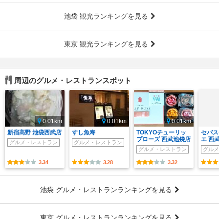
池袋 観光ランキングを見る
東京 観光ランキングを見る
周辺のグルメ・レストランスポット
0.01km
0.01km
0.01km
新宿高野 池袋西武店
すし魚寿
TOKYOチューリッ
セバス
プローズ 西武池袋店
エ 西
グルメ・レストラン
グルメ・レストラン
グルメ・レストラン
グルメ
3.34
3.28
3.32
池袋 グルメ・レストランランキングを見る
東京 グルメ・レストランランキングを見る