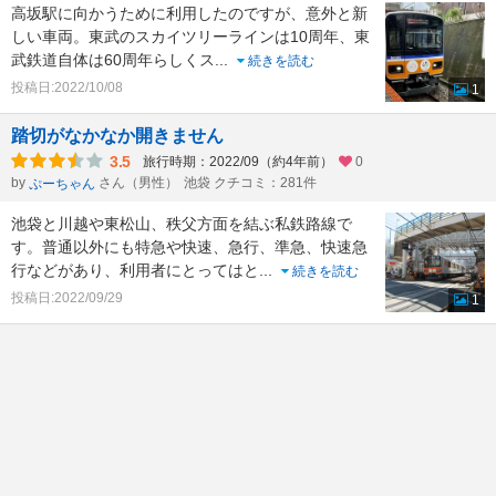
高坂駅に向かうために利用したのですが、意外と新
しい車両。東武のスカイツリーラインは10周年、東
武鉄道自体は60周年らしくス
...
続きを読む
投稿日:2022/10/08
1
踏切がなかなか開きません
3.5
旅行時期：2022/09（約4年前）
0
by
さん（男性）
池袋 クチコミ：281件
ぷーちゃん
池袋と川越や東松山、秩父方面を結ぶ私鉄路線で
す。普通以外にも特急や快速、急行、準急、快速急
行などがあり、利用者にとってはと
...
続きを読む
投稿日:2022/09/29
1