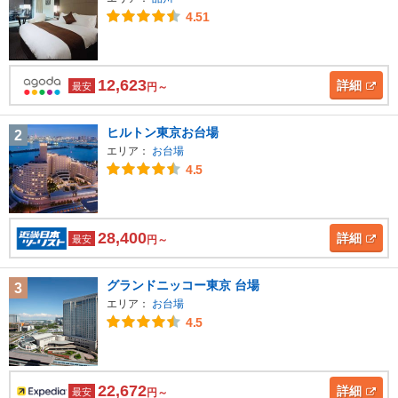
4.51
12,623
詳細
最安
円～
ヒルトン東京お台場
2
エリア：
お台場
4.5
28,400
詳細
最安
円～
グランドニッコー東京 台場
3
エリア：
お台場
4.5
22,672
詳細
最安
円～