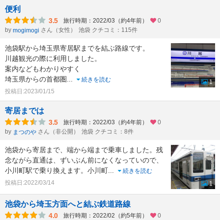
便利
3.5
旅行時期：2022/03（約4年前）
0
by
さん（女性）
池袋 クチコミ：115件
mogimogi
池袋駅から埼玉県寄居駅までを結ぶ路線です。
川越観光の際に利用しました。
案内などもわかりやすく
埼玉県からの首都圏
...
続きを読む
1
投稿日:2023/01/15
寄居までは
3.5
旅行時期：2022/03（約4年前）
0
by
さん（非公開）
池袋 クチコミ：8件
まつのや
池袋から寄居まで、端から端まで乗車しました。残
念ながら直通は、ずいぶん前になくなっていので、
小川町駅で乗り換えます。小川町
...
続きを読む
投稿日:2022/03/14
1
池袋から埼玉方面へと結ぶ鉄道路線
4.0
旅行時期：2022/02（約5年前）
0