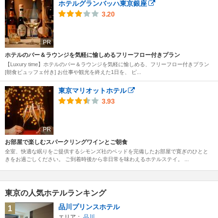
ホテルグランバッハ東京銀座
3.20
PR
ホテルのバー＆ラウンジを気軽に愉しめるフリーフロー付きプラン
【Luxury time】ホテルのバー＆ラウンジを気軽に愉しめる、フリーフロー付きプラン
[朝食ビュッフェ付き] お仕事や観光を終えた1日を、 ピ...
東京マリオットホテル
3.93
PR
お部屋で楽しむスパークリングワインとご朝食
全室、快適な眠りをご提供するシモンズ社のベッドを完備したお部屋で寛ぎのひとと
きをお過ごしください。 ご到着時後から非日常を味わえるホテルステイ。 ...
東京の人気ホテルランキング
品川プリンスホテル
1
エリア：
品川