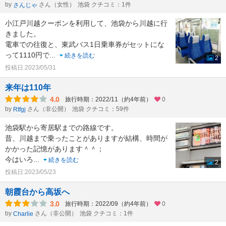
by
さん（女性）
池袋 クチコミ：1件
さんじゃ
小江戸川越クーポンを利用して、池袋から川越に行
きました。
電車での往復と、東武バス1日乗車券がセットにな
って1110円で
...
続きを読む
2
投稿日:2023/05/31
来年は110年
4.0
旅行時期：2022/11（約4年前）
0
by
さん（非公開）
池袋 クチコミ：59件
Rtfgj
池袋駅から寄居駅までの路線です。
昔、川越まで乗ったことがありますが結構、時間が
かかった記憶があります＾＾；
今はいろ
...
続きを読む
2
投稿日:2023/05/23
朝霞台から高坂へ
3.0
旅行時期：2022/09（約4年前）
0
by
さん（非公開）
池袋 クチコミ：1件
Charlie