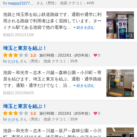
by
さん（男性）
池袋 クチコミ：44件
mappy23377803
池袋と埼玉県を結ぶ鉄道路線です。通勤や通学に利
用される路線で利用者は多く混雑しています。ター
ミナル駅である池袋で他の電車な
...
続きを読む
投稿日:2022/11/06
1
埼玉と東京を結ぶ！
3.0
旅行時期：2022/01（約5年前）
0
by
さん（男性）
池袋 クチコミ：35件
たけち
池袋～和光市～志木～川越～森林公園～小川町～寄
居を結びます。埼玉と東京を結ぶ、通勤・通学路線
です。通勤・通学だけでなく、沿
...
続きを読む
投稿日:2022/06/25
1
埼玉と東京を結ぶ！
3.0
旅行時期：2022/01（約5年前）
0
by
さん（男性）
池袋 クチコミ：35件
たけち
池袋～和光市～志木～川越～坂戸～森林公園～小川
町～寄居を結びます。埼玉県から都内へのアクセス