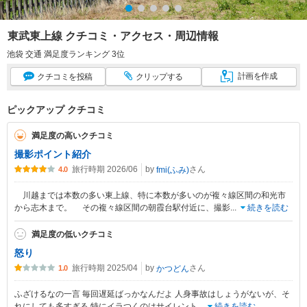
東武東上線 クチコミ・アクセス・周辺情報
池袋 交通 満足度ランキング 3位
計画
を作成
クチコミ
を投稿
クリップ
する
ピックアップ クチコミ
満足度の高いクチコミ
撮影ポイント紹介
旅行時期 2026/06
by
さん
fmi(ふみ)
4.0
川越までは本数の多い東上線、特に本数が多いのが複々線区間の和光市
から志木まで。 その複々線区間の朝霞台駅付近に、撮影
...
続きを読む
満足度の低いクチコミ
怒り
旅行時期 2025/04
by
さん
かつどん
1.0
ふざけるなの一言 毎回遅延ばっかなんだよ 人身事故はしょうがないが、そ
れにしても多すぎる 特にイラつくのはサイレント
...
続きを読む