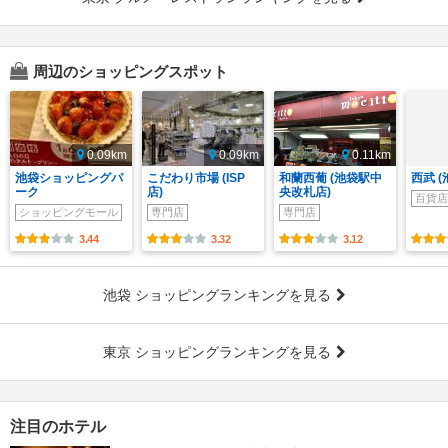
周辺のショッピングスポット
0.09km
0.09km
0.11km
池袋ショッピングパ
こだわり市場 (ISP
和蘭西葡 (池袋駅中
西武 (
ーク
店)
央改札店)
百貨店
ショッピングモール
専門店
専門店
3.44
3.32
3.12
池袋 ショッピングランキングを見る
東京 ショッピングランキングを見る
注目のホテル