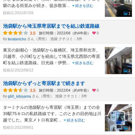
癖のある街並みが続き、徒歩散策
...
続きを読む
投稿日:2022/07/28
1
池袋駅から埼玉県寄居駅までを結ぶ鉄道路線
3.5
旅行時期：2022/06（約4年前）
0
by
さん（男性）
池袋 クチコミ：3件
teratanicho
東京の副都心・池袋駅から板橋区、埼玉県和光市、
川越市、小川町などを経由して埼玉県北西部の寄居
町を結ぶ鉄道路線。日光線・伊勢
...
続きを読む
投稿日:2022/08/12
2
池袋駅からずっと寄居駅まで続きます
3.5
旅行時期：2022/04（約4年前）
0
by
さん（男性）
池袋 クチコミ：3件
g60_kibiyama
ターミナルの池袋駅から寄居駅（埼玉県）までの全
39駅75キロの私鉄路線です。このときの目的地は川
越でした。東京メトロ有楽町
...
続きを読む
投稿日:2022/09/01
2