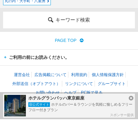
丸の内・大手町・八重洲
キーワード検索
PAGE TOP
ご利用の前にお読みください。
運営会社
広告掲載について
利用規約
個人情報保護方針
外部送信（オプトアウト）
リンクについて
グループサイト
お問い合わせ
ヘルプ
PC版で見る
ホテルグランバッハ東京銀座
(c) Kakaku.com, Inc. All Rights Reserved.
ホテルのバー＆ラウンジを気軽に愉しめるフリー
宿公式サイト
掲載情報・写真など、すべてのコンテンツの無断複写・転載・公衆送信等を禁じま
フロー付きプラン
す。
スポンサー提供