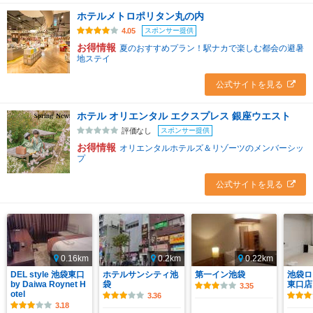
ホテルメトロポリタン丸の内
スポンサー提供
4.05
お得情報
夏のおすすめプラン！駅ナカで楽しむ都会の避暑
地ステイ
公式サイトを見る
ホテル オリエンタル エクスプレス 銀座ウエスト
スポンサー提供
評価なし
お得情報
オリエンタルホテルズ＆リゾーツのメンバーシッ
プ
公式サイトを見る
0.16km
0.2km
0.22km
DEL style 池袋東口
ホテルサンシティ池
第一イン池袋
池袋ロ
by Daiwa Roynet H
袋
東口店
3.35
otel
3.36
3.18