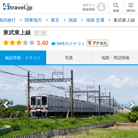
ログイン
新規登録
検索
MENU
国内旅行
関東地方
東京
池袋
池袋 交通
東武東上線
東武東上線
乗り物
3.40
アクセス
94件のクチコミ
施設情報・クチコミ
写真
地図・周辺情報