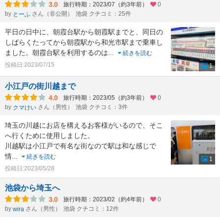
3.0
旅行時期：2023/07（約3年前）
0
by
さん（非公開）
池袋 クチコミ：25件
とーふ
平日の日中に、朝霞台駅から朝霞駅までと、同日の
しばらくたってから朝霞駅から和光市駅まで乗車し
ました。朝霞台駅を利用するのは
...
続きを読む
投稿日:2023/07/15
1
小江戸の街川越まで
4.0
旅行時期：2023/05（約3年前）
0
by
さん（男性）
池袋 クチコミ：3件
クマけい
埼玉の川越にお店を構えるお客様がいるので、そこ
へ行くために使用しました。
川越駅は小江戸で有名な街なので駅は和な感じで
情
...
続きを読む
1
投稿日:2023/05/28
池袋から埼玉へ
3.0
旅行時期：2023/02（約4年前）
0
by
さん（男性）
池袋 クチコミ：12件
wira