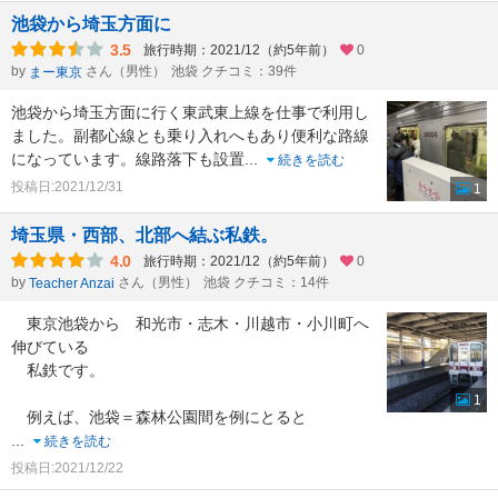
池袋から埼玉方面に
3.5
旅行時期：2021/12（約5年前）
0
by
さん（男性）
池袋 クチコミ：39件
まー東京
池袋から埼玉方面に行く東武東上線を仕事で利用し
ました。副都心線とも乗り入れへもあり便利な路線
になっています。線路落下も設置
...
続きを読む
投稿日:2021/12/31
1
埼玉県・西部、北部へ結ぶ私鉄。
4.0
旅行時期：2021/12（約5年前）
0
by
さん（男性）
池袋 クチコミ：14件
Teacher Anzai
東京池袋から 和光市・志木・川越市・小川町へ
伸びている
私鉄です。
1
例えば、池袋＝森林公園間を例にとると
...
続きを読む
投稿日:2021/12/22