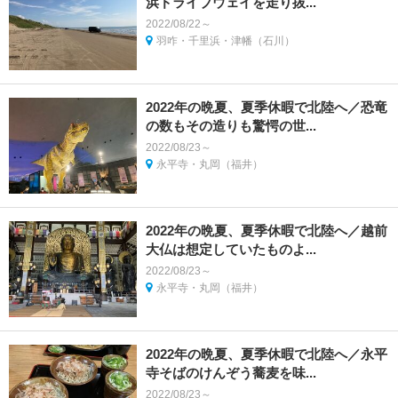
浜ドライブウェイを走り抜...
2022/08/22～
羽咋・千里浜・津幡（石川）
2022年の晩夏、夏季休暇で北陸へ／恐竜
の数もその造りも驚愕の世...
2022/08/23～
永平寺・丸岡（福井）
2022年の晩夏、夏季休暇で北陸へ／越前
大仏は想定していたものよ...
2022/08/23～
永平寺・丸岡（福井）
2022年の晩夏、夏季休暇で北陸へ／永平
寺そばのけんぞう蕎麦を味...
2022/08/23～