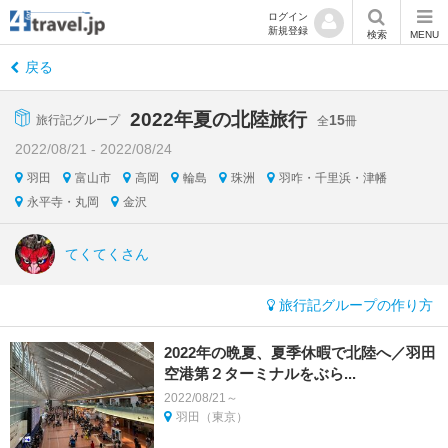
ログイン
新規登録
検索
MENU
戻る
2022年夏の北陸旅行
15
旅行記グループ
全
冊
2022/08/21 - 2022/08/24
羽田
富山市
高岡
輪島
珠洲
羽咋・千里浜・津幡
永平寺・丸岡
金沢
てくてくさん
旅行記グループの作り方
2022年の晩夏、夏季休暇で北陸へ／羽田
空港第２ターミナルをぶら...
2022/08/21～
羽田（東京）