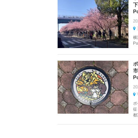
下
Po
20
横
Po
ポ
市
Po
20
ポ
征
都