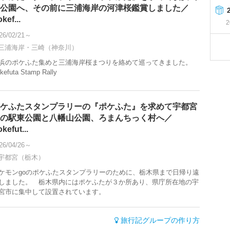
公園へ、その前に三浦海岸の河津桜鑑賞しました／
kef...
2
26/02/21～
三浦海岸・三崎（神奈川）
浜のポケふた集めと三浦海岸桜まつりを絡めて巡ってきました。
kefuta Stamp Rally
ケふたスタンプラリーの『ポケふた』を求めて宇都宮
の駅東公園と八幡山公園、ろまんちっく村へ／
kefut...
26/04/26～
宇都宮（栃木）
ケモンgoのポケふたスタンプラリーのために、栃木県まで日帰り遠
しました。 栃木県内にはポケふたが３か所あり、県庁所在地の宇
宮市に集中して設置されています。
旅行記グループの作り方