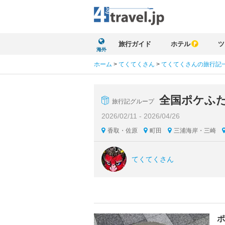
旅行ガイド
ホテル
ツ
海外
ホーム
>
てくてくさん
>
てくてくさんの旅行記
全国ポケふ
旅行記グループ
2026/02/11 - 2026/04/26
香取・佐原
町田
三浦海岸・三崎
てくてくさん
ポ