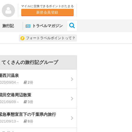
マイルに交換できるポイントがたまる
新規会員登録
×
旅行記
トラベルマガジン
フォートラベルポイントって？
くてくさんの旅行記グループ
湯西川温泉
020/09/04～
2
冊
成田空港周辺散策
021/08/09～
3
冊
緊急事態宣言下の千葉県内旅行
021/09/13～
8
冊