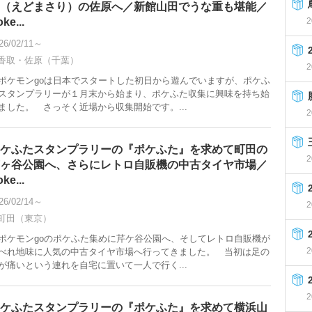
（えどまさり）の佐原へ／新館山田でうな重も堪能／
ke...
2
26/02/11～
香取・佐原（千葉）
2
ケモンgoは日本でスタートした初日から遊んでいますが、ポケふ
スタンプラリーが１月末から始まり、ポケふた収集に興味を持ち始
ました。 さっそく近場から収集開始です。...
2
ケふたスタンプラリーの『ポケふた』を求めて町田の
2
ヶ谷公園へ、さらにレトロ自販機の中古タイヤ市場／
ke...
26/02/14～
2
町田（東京）
ケモンgoのポケふた集めに芹ケ谷公園へ、そしてレトロ自販機が
2
べれ地味に人気の中古タイヤ市場へ行ってきました。 当初は足の
が痛いという連れを自宅に置いて一人で行く...
2
ケふたスタンプラリーの『ポケふた』を求めて横浜山