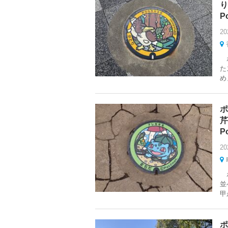
り
Po
20
ポ
た
め
ポ
芹
Po
20
ポ
並
甲
ポ