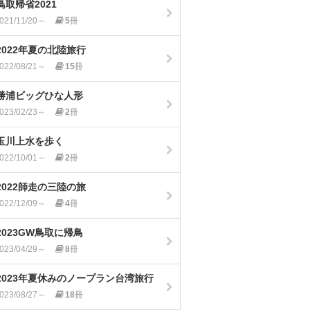
鳥取帰省2021
021/11/20～
5
冊
2022年夏の北陸旅行
022/08/21～
15
冊
勝浦ビッグひな人形
023/02/23～
2
冊
玉川上水を歩く
022/10/01～
2
冊
2022師走の三陸の旅
022/12/09～
4
冊
2023GW鳥取に帰鳥
023/04/29～
8
冊
2023年夏休みのノープラン台湾旅行
023/08/27～
18
冊