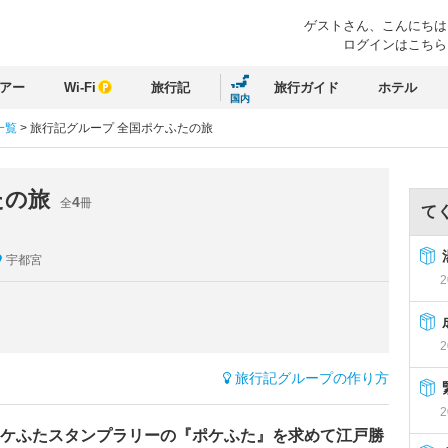
ゲストさん、
こんにちは
ログインはこちら
アー
Wi-Fi
旅行記
旅行ガイド
ホテル
国内
一覧
>
旅行記グループ 全国ポケふたの旅
たの旅
4
全
冊
て
宇都宮
2
2
旅行記グループの作り方
2
ケふたスタンプラリーの『ポケふた』を求めて江戸勝