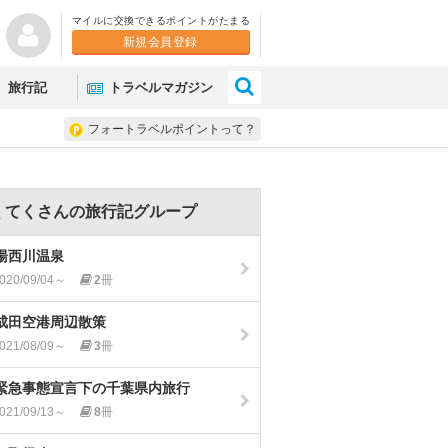
マイルに交換できるポイントがたまる
新規会員登録
×
旅行記
トラベルマガジン
フォートラベルポイントって？
くてくさんの旅行記グループ
湯西川温泉
020/09/04～
2
冊
成田空港周辺散策
021/08/09～
3
冊
緊急事態宣言下の千葉県内旅行
021/09/13～
8
冊