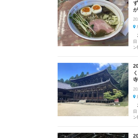
ず
が
20
2
日
ン
2
く
寺
20
2
日
ン
2