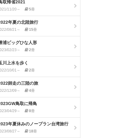
鳥取帰省2021
021/11/20～
5
冊
2022年夏の北陸旅行
022/08/21～
15
冊
勝浦ビッグひな人形
023/02/23～
2
冊
玉川上水を歩く
022/10/01～
2
冊
2022師走の三陸の旅
022/12/09～
4
冊
2023GW鳥取に帰鳥
023/04/29～
8
冊
2023年夏休みのノープラン台湾旅行
023/08/27～
18
冊