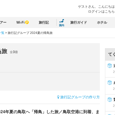
ゲストさん、
こんにちは
ログインはこちら
アー
Wi-Fi
旅行記
旅行ガイド
ホテル
国内
一覧
>
旅行記グループ 2024夏の帰鳥旅
鳥旅
3
全
冊
て
2
2
旅行記グループの作り方
2
024年夏の鳥取へ「帰鳥」した旅／鳥取空港に到着、ま