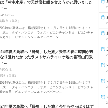
は「村中水産」で天然岩牡蠣を食ようかと思いました
・...
2
24/09/15～
鳥取市（鳥取）
2
024年の夏休みは、構想段階として９月７日から15日にかけて７
 成田→タイ・バンコク→ラオス・ビエンチャン８日 ビエンチャ
観光９日 ビエンチャン→ルアンパバーン...
2
024年夏の鳥取へ「帰鳥」した旅／去年の春に時間が遅
2
なり登れなかったラストサムライロケ地の書写山円教
（...
24/09/16～
2
姫路（兵庫）
024年の夏休みは、構想段階として９月７日から15日にかけて７
2
 成田→タイ・バンコク→ラオス・ビエンチャン８日 ビエンチャ
観光９日 ビエンチャン→ルアンパバーン...
2
024年夏の鳥取へ「帰鳥」した旅／今年もやっぱりはず