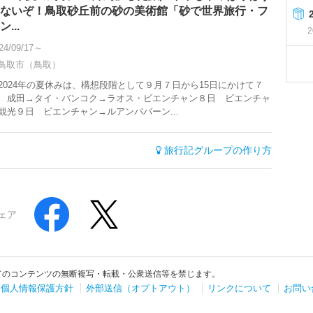
ないぞ！鳥取砂丘前の砂の美術館「砂で世界旅行・フ
ン...
2
24/09/17～
鳥取市（鳥取）
024年の夏休みは、構想段階として９月７日から15日にかけて７
 成田→タイ・バンコク→ラオス・ビエンチャン８日 ビエンチャ
観光９日 ビエンチャン→ルアンパバーン...
旅行記グループの作り方
ェア
てのコンテンツの無断複写・転載・公衆送信等を禁じます。
個人情報保護方針
外部送信（オプトアウト）
リンクについて
お問い