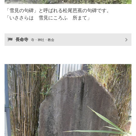
「雪見の句碑」と呼ばれる松尾芭蕉の句碑です。
「いささらは 雪見にころふ 所まて」
長命寺
寺・神社・教会