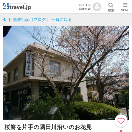
ログイン
新規登録
検索
MENU
目黒旅行記（ブログ） 一覧に戻る
桜餅を片手の隅田川沿いのお花見
6