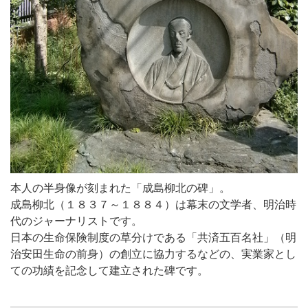
本人の半身像が刻まれた「成島柳北の碑」。
成島柳北（１８３７～１８８４）は幕末の文学者、明治時
代のジャーナリストです。
日本の生命保険制度の草分けである「共済五百名社」（明
治安田生命の前身）の創立に協力するなどの、実業家とし
ての功績を記念して建立された碑です。