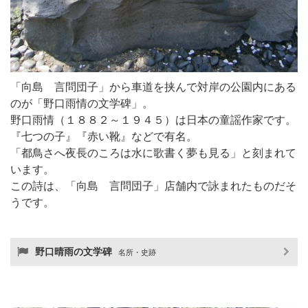
「向島 言問団子」から車道を挟んで対岸の公園内にある
のが「野口雨情の文学碑」。
野口雨情（１８８２～１９４５）は日本の童謡作家です。
『七つの子』『赤い靴』などで有名。
「都鳥さへ夜長のころは水に歌書く夢も見る」と刻まれて
います。
この詩は、「向島 言問団子」店舗内で詠まれたものだそ
うです。
野口晴雨の文学碑
名所・史跡