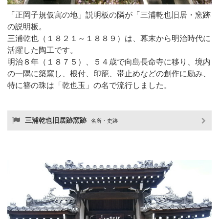
「正岡子規仮寓の地」説明板の隣が「三浦乾也旧居・窯跡
の説明板。
三浦乾也（１８２１～１８８９）は、幕末から明治時代に
活躍した陶工です。
明治８年（１８７５）、５４歳で向島長命寺に移り、境内
の一隅に築窯し、根付、印籠、帯止めなどの創作に励み、
特に簪の珠は「乾也玉」の名で流行しました。
三浦乾也旧居跡窯跡
名所・史跡