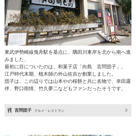
東武伊勢崎線曳舟駅を基点に、隅田川東岸を北から南へ進
みました、
最初に目についたのは、和菓子店「向島 言問団子」。
江戸時代末期、植木師の外山佐吉が創業しました。
団子は、この辺りでは山本やの桜餅と共に名物で、幸田露
伴、野口雨情、竹久夢二などもファンだったそうです。
言問団子
グルメ・レストラン