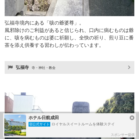
弘福寺境内にある「咳の爺婆尊」。
風邪除けのご利益があると信じられ、口内に病むものは爺
に、咳を病むものは婆に祈願し、全快の祈り、煎り豆に番
茶を添え供養する習わしが伝わっています。
弘福寺
寺・神社・教会
ホテル日航成田
ロイヤルスイートルームを体験ステイ
宿公式サイト
スポンサー提供