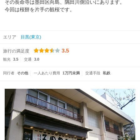
その長命寺は墨田区向島、隅田川側沿いにあります。
今回は桜餅を片手の観桜です。
エリア
目黒(東京)
3.5
旅行の満足度
観光
3.5
交通
3.0
同行者
その他
一人あたり費用
1万円未満
交通手段
私鉄