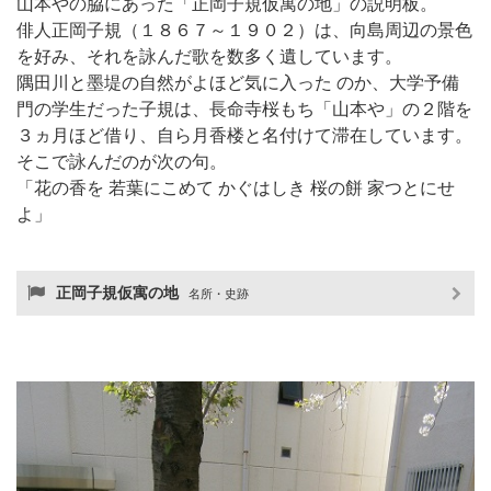
山本やの脇にあった「正岡子規仮寓の地」の説明板。
俳人正岡子規（１８６７～１９０２）は、向島周辺の景色
を好み、それを詠んだ歌を数多く遺しています。
隅田川と墨堤の自然がよほど気に入った のか、大学予備
門の学生だった子規は、長命寺桜もち「山本や」の２階を
３ヵ月ほど借り、自ら月香楼と名付けて滞在しています。
そこで詠んだのが次の句。
「花の香を 若葉にこめて かぐはしき 桜の餅 家つとにせ
よ」
正岡子規仮寓の地
名所・史跡