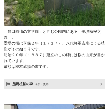
「野口雨情の文学碑」と同じ公園内にある「墨堤植桜之
碑」。
墨堤の桜は享保２年（１７１７）、八代将軍吉宗による植
樹がその始まりです。
明治２０年（１８８７）建立のこの碑には桜の由来が書か
れています。
篆額は榎本武揚の書です。
墨堤植桜の碑
名所・史跡