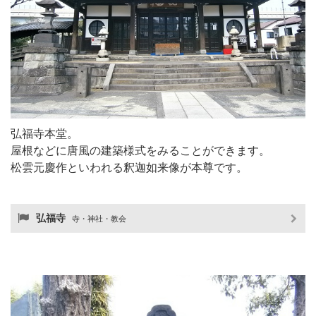
弘福寺本堂。
屋根などに唐風の建築様式をみることができます。
松雲元慶作といわれる釈迦如来像が本尊です。
弘福寺
寺・神社・教会