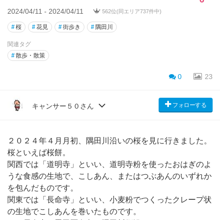
2024/04/11 - 2024/04/11
562位(同エリア737件中)
#
桜
#
花見
#
街歩き
#
隅田川
関連タグ
#
散歩・散策
0
23
フォローする
キャンサー５０さん
２０２４年４月月初、隅田川沿いの桜を見に行きました。
桜といえば桜餅。
関西では「道明寺」といい、道明寺粉を使ったおはぎのよ
うな食感の生地で、こしあん、またはつぶあんのいずれか
を包んだものです。
関東では「長命寺」といい、小麦粉でつくったクレープ状
の生地でこしあんを巻いたものです。