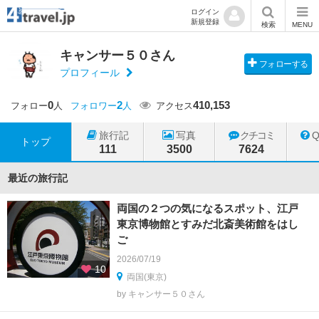
ログイン
新規登録
検索
MENU
キャンサー５０さん
フォローする
プロフィール
0
2
410,153
フォロー
人
フォロワー
人
アクセス
旅行記
写真
クチコミ
トップ
111
3500
7624
最近の旅行記
両国の２つの気になるスポット、江戸
東京博物館とすみだ北斎美術館をはし
ご
2026/07/19
10
両国(東京)
by キャンサー５０さん