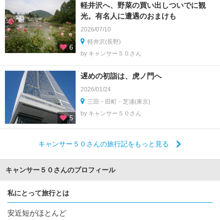
軽井沢へ、野菜の買い出しついでに観
光。有名人に遭遇のおまけも
2026/07/10
軽井沢(長野)
6
by キャンサー５０さん
遅めの初詣は、虎ノ門へ
2026/01/24
三田・田町・芝浦(東京)
by キャンサー５０さん
5
キャンサー５０さんの旅行記をもっと見る
キャンサー５０さんのプロフィール
私にとって旅行とは
安近短がほとんど