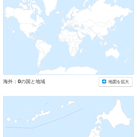
0
海外：
の国と地域
地図を拡大