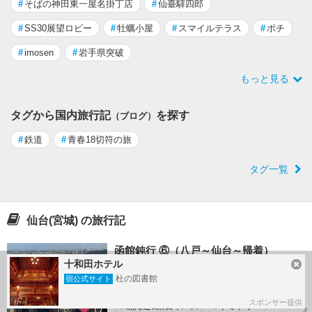
#
そばの神田東一屋名掛丁店
#
仙臺驛四郎
#
SS30展望ロビー
#
牡蠣小屋
#
スマイルテラス
#
ポチ
#
imosen
#
岩手県突破
もっと見る
タグから国内旅行記
を探す
（ブログ）
#
鉄道
#
青春18切符の旅
タグ一覧
仙台(宮城) の旅行記
函館鈍行 ⑥（八戸～仙台～帰着）
十和田ホテル
by @タックさん
杜の図書館
宿公式サイト
2026/07/21 - 2026/07/22
スポンサー提供
#
北海道&東日本パス
#
ドミトリー
17