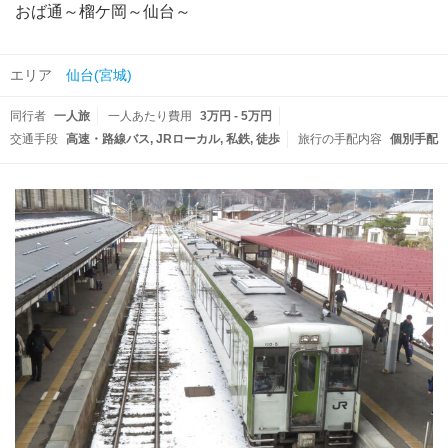
おば通～榴ケ岡～仙台～
エリア
仙台(宮城)
同行者
一人旅
一人あたり費用
3万円 - 5万円
交通手段
高速・路線バス
JRローカル
私鉄
徒歩
旅行の手配内容
個別手配