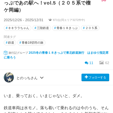
っぷであの駅へ！vol.5（２０５系で榴
ケ岡編）
2025/12/26 - 2025/12/31
871位(同エリア3272件中)
#
キキララちゃん
#
三陸鉄道
#
青春１８きっぷ
#
２０５系
関連タグ
#
鉄道
#
青春18切符の旅
2025冬の青春１８きっぷで東北鉄道旅行 はまゆり指定席
旅行記グループ
に乗ろう
11
62
フォローする
とのっちさん
いま、乗っておく。いまじゃないと、ダメ。
鉄道車両は水モノ。落ち着いて乗れるのは今のうち、そん