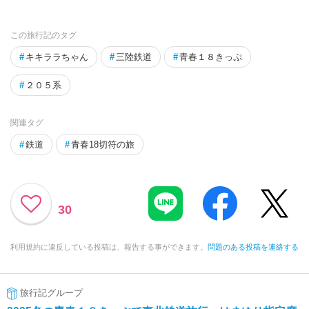
この旅行記のタグ
#
キキララちゃん
#
三陸鉄道
#
青春１８きっぷ
#
２０５系
関連タグ
#
鉄道
#
青春18切符の旅
30
利用規約に違反している投稿は、報告する事ができます。
問題のある投稿を連絡する
旅行記グループ