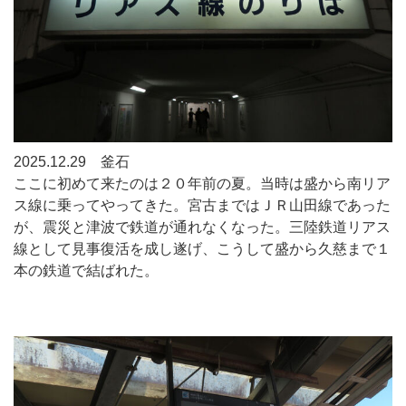
2025.12.29 釜石
ここに初めて来たのは２０年前の夏。当時は盛から南リア
ス線に乗ってやってきた。宮古まではＪＲ山田線であった
が、震災と津波で鉄道が通れなくなった。三陸鉄道リアス
線として見事復活を成し遂げ、こうして盛から久慈まで１
本の鉄道で結ばれた。