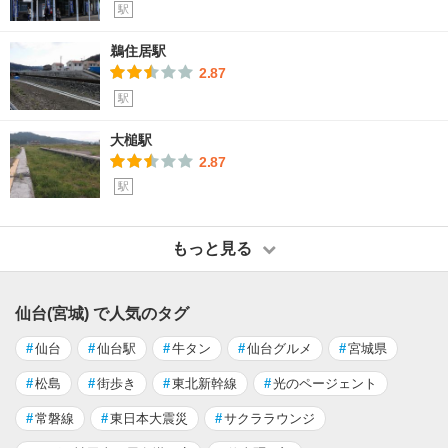
駅
鵜住居駅
2.87
駅
大槌駅
2.87
駅
もっと見る
仙台(宮城) で人気のタグ
#
仙台
#
仙台駅
#
牛タン
#
仙台グルメ
#
宮城県
#
松島
#
街歩き
#
東北新幹線
#
光のページェント
#
常磐線
#
東日本大震災
#
サクララウンジ