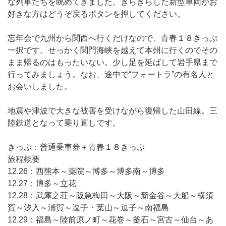
な列車たちを眺めてきました。きらきらした新型車両がお
好きな方はどうぞ戻るボタンを押してください。
忘年会で九州から関西へ行くだけなので、青春１８きっぷ
一択です。せっかく関門海峡を越えて本州に行くのでその
まま帰るのはもったいない。少し足を延ばして岩手県まで
行ってみましょう。なお、途中で“フォートラ”の有名人と
お会いしました。
地震や津波で大きな被害を受けながら復帰した山田線。三
陸鉄道となって乗り直しです。
きっぷ：普通乗車券＋青春１８きっぷ
旅程概要
12.26：西熊本～薬院～博多～博多南～博多
12.27：博多～立花
12.28：武庫之荘～阪急梅田～大阪～新金谷～大船～横須
賀～汐入～浦賀～逗子・葉山～逗子～南福島
12.29：福島～陸前原ノ町～花巻～釜石～宮古～仙台～あ