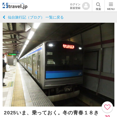
ログイン
新規登録
検索
MENU
仙台旅行記（ブログ） 一覧に戻る
2025いま、乗っておく。冬の青春１８き
30