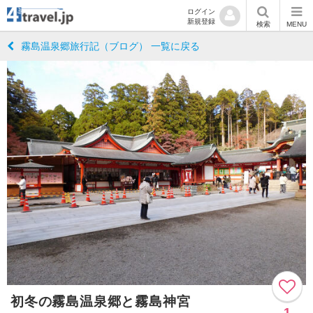
ログイン
新規登録
検索
MENU
霧島温泉郷旅行記（ブログ） 一覧に戻る
初冬の霧島温泉郷と霧島神宮
1