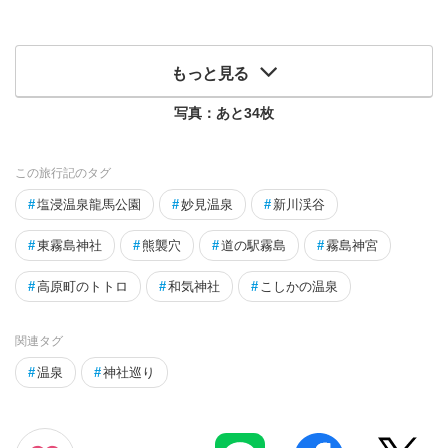
もっと見る
写真：あと
34
枚
この旅行記のタグ
#
塩浸温泉龍馬公園
#
妙見温泉
#
新川渓谷
#
東霧島神社
#
熊襲穴
#
道の駅霧島
#
霧島神宮
#
高原町のトトロ
#
和気神社
#
こしかの温泉
関連タグ
#
温泉
#
神社巡り