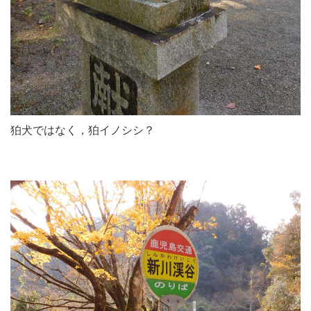
狛犬ではなく，狛イノシシ？