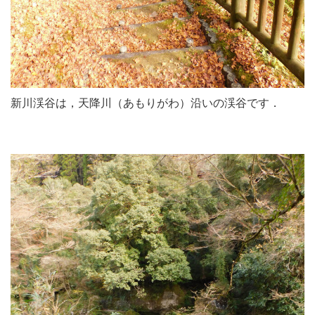
新川渓谷は，天降川（あもりがわ）沿いの渓谷です．