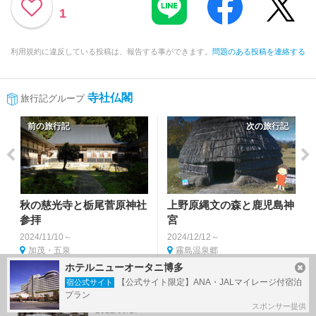
1
利用規約に違反している投稿は、報告する事ができます。
問題のある投稿を連絡する
寺社仏閣
旅行記グループ
前の旅行記
次の旅行記
秋の慈光寺と栃尾菅原神社
上野原縄文の森と鹿児島神
参拝
宮
2024/11/10～
2024/12/12～
加茂・五泉
霧島温泉郷
ホテルニューオータニ博多
【公式サイト限定】ANA・JALマイレージ付宿泊
宿公式サイト
越後湯沢の温泉と毘沙門堂
プラン
スポンサー提供
2022/09/17～