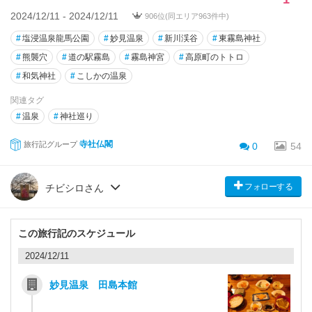
2024/12/11 - 2024/12/11
906位(同エリア963件中)
#
塩浸温泉龍馬公園
#
妙見温泉
#
新川渓谷
#
東霧島神社
#
熊襲穴
#
道の駅霧島
#
霧島神宮
#
高原町のトトロ
#
和気神社
#
こしかの温泉
関連タグ
#
温泉
#
神社巡り
寺社仏閣
旅行記グループ
0
54
フォローする
チビシロさん
この旅行記のスケジュール
2024/12/11
妙見温泉 田島本館