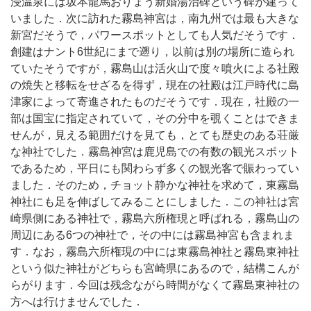
浸温泉には坂本龍馬おりょう新婚湯治碑という碑が建って
いました．次に訪れた霧島神宮は，南九州では最も大きな
新宮だそうで，パワースポットとしても人気だそうです．
創建はナント6世紀にまで遡り，以前は別の場所に造られ
ていたそうですが，霧島山は活火山で度々噴火による社殿
の焼失と移転をせざるを得ず，現在の社殿は江戸時代に島
津家によって寄進されたものだそうです．現在，社殿の一
部は国宝に指定されていて，その分中を覗くことはできま
せんが，見える範囲だけを見ても，とても歴史のある荘厳
な神社でした．霧島神宮は鹿児島での有数の観光スポット
であるため，平日にも関わらず多くの観光客で賑わってい
ました．そのため，チョット静かな神社を求めて，東霧島
神社にも足を伸ばしてみることにしました．この神社は宮
崎県側にある神社で，霧島六所権現と呼ばれる，霧島山の
周辺にある6つの神社で，その中には霧島神宮も含まれま
す．なお，霧島六所権現の中には東霧島神社と霧島東神社
という似た神社がどちらも宮崎県にあるので，結構こんが
らがります．今回は残念ながら時間がなくて霧島東神社の
方へは行けませんでした．