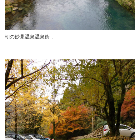
朝の妙見温泉温泉街．