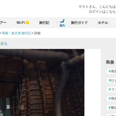
ゲストさん、
こんにちは
ログインはこちら
アー
Wi-Fi
旅行記
旅行ガイド
ホテル
国内
>
和泉・泉大津 旅行記
>
詳細
に戻る
和泉
#
和
#
ひ
#
フ
#
和
#
船