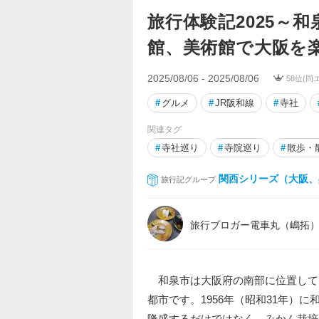
旅行体験記2025～和
館、美術館で大阪を
2025/08/06 - 2025/08/06
58位(同
#
グルメ
#
JR阪和線
#
寺社
関連タグ
#
寺社巡り
#
寺院巡り
#
散歩・
関西シリーズ（大阪、
旅行記グループ
旅行ブロガー電車丸（嶋拓
和泉市は大阪府の南部に位置して
都市です。1956年（昭和31年）
隆盛するだけではなく、みかん栽培