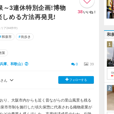
泉～3連休特別企画!博物
38
いいね！
楽しめる方法再発見!
エリア244件中)
和
#
和泉市
#
街歩き
1
散策
兵庫、和歌山）②
0
39
フォローする
）さん
2
おり、大阪市内からも近く昔ながらの里山風景も残る
に和泉市市制を施行した頃久保惣に代表される織物産業が
などの農業も盛んでした。高度経済成長のなか、丘陵