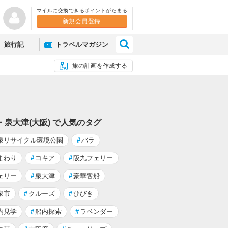
マイルに交換できるポイントがたまる
新規会員登録
×
旅行記
トラベルマガジン
旅の計画を作成する
・泉大津(大阪) で人気のタグ
泉リサイクル環境公園
#
バラ
まわり
#
コキア
#
阪九フェリー
ェリー
#
泉大津
#
豪華客船
泉市
#
クルーズ
#
ひびき
内見学
#
船内探索
#
ラベンダー