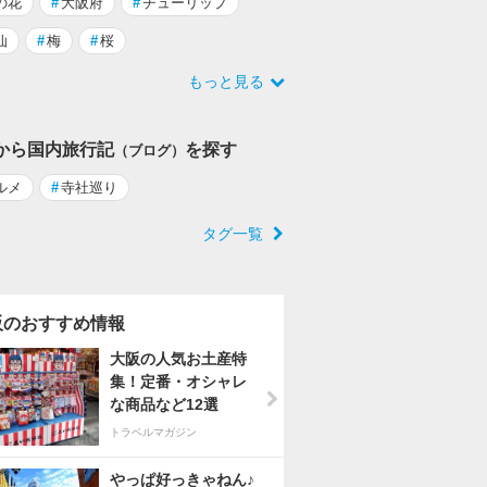
の花
#
大阪府
#
チューリップ
仙
#
梅
#
桜
もっと見る
から国内旅行記
を探す
（ブログ）
ルメ
#
寺社巡り
タグ一覧
阪のおすすめ情報
大阪の人気お土産特
集！定番・オシャレ
な商品など12選
トラベルマガジン
やっぱ好っきゃねん♪