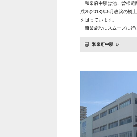
和泉府中駅は池上曽根遺跡
成25(2013)年5月改築
を担っています。
商業施設にスムーズに行
和泉府中駅
駅