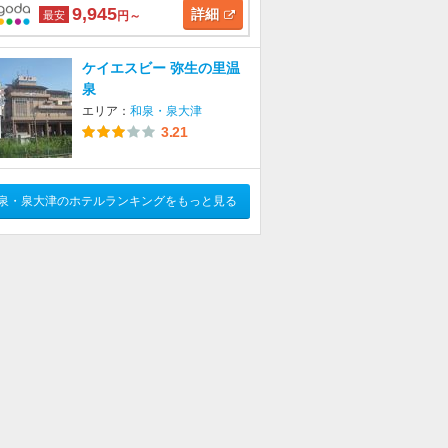
9,945
詳細
最安
円～
ケイエスビー 弥生の里温
泉
エリア：
和泉・泉大津
3.21
泉・泉大津のホテルランキングをもっと見る