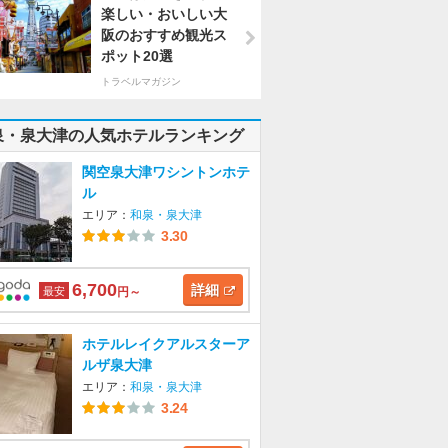
楽しい・おいしい大
阪のおすすめ観光ス
ポット20選
トラベルマガジン
泉・泉大津の人気ホテルランキング
関空泉大津ワシントンホテ
ル
エリア：
和泉・泉大津
3.30
6,700
詳細
最安
円～
ホテルレイクアルスターア
ルザ泉大津
エリア：
和泉・泉大津
3.24