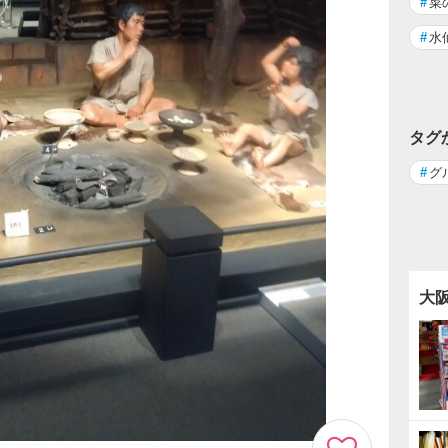
#
菜
#
水
タグ
#
グ
大