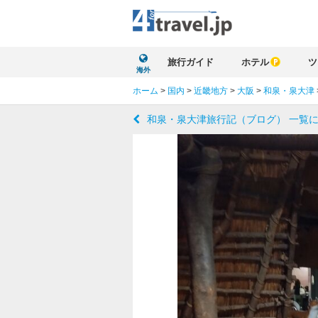
旅行ガイド
ホテル
ツ
海外
ホーム
>
国内
>
近畿地方
>
大阪
>
和泉・泉大津
和泉・泉大津旅行記（ブログ） 一覧