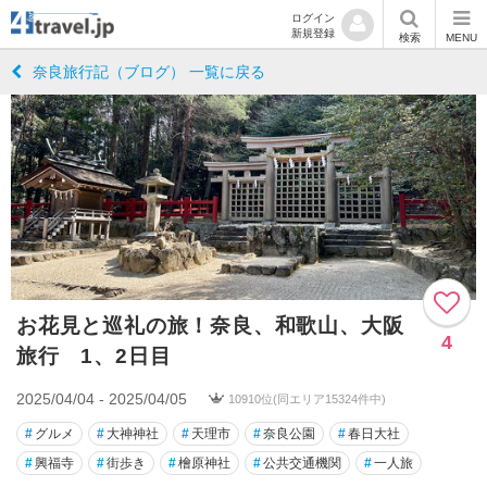
ログイン
新規登録
検索
MENU
奈良旅行記（ブログ） 一覧に戻る
お花見と巡礼の旅！奈良、和歌山、大阪
4
旅行 1、2日目
2025/04/04 - 2025/04/05
10910位(同エリア15324件中)
#
グルメ
#
大神神社
#
天理市
#
奈良公園
#
春日大社
#
興福寺
#
街歩き
#
檜原神社
#
公共交通機関
#
一人旅