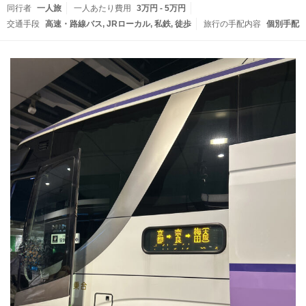
同行者
一人旅
一人あたり費用
3万円 - 5万円
交通手段
高速・路線バス
JRローカル
私鉄
徒歩
旅行の手配内容
個別手配