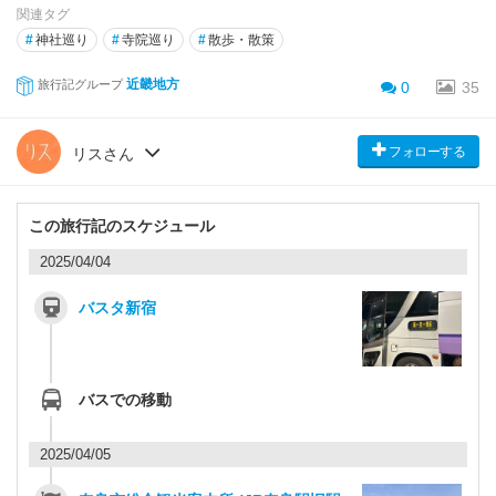
関連タグ
#
神社巡り
#
寺院巡り
#
散歩・散策
近畿地方
旅行記グループ
0
35
フォローする
リスさん
この旅行記のスケジュール
2025/04/04
バスタ新宿
バスでの移動
2025/04/05