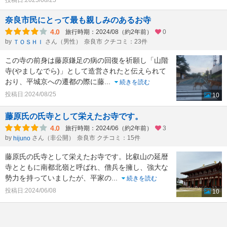
投稿日:2025/08/25
奈良市民にとって最も親しみのあるお寺
4.0
旅行時期：2024/08（約2年前）
0
by
さん（男性）
奈良市 クチコミ：23件
ＴＯＳＨＩ
この寺の前身は藤原鎌足の病の回復を祈願し「山階
寺(やましなでら)」として造営されたと伝えられて
おり、平城京への遷都の際に藤
...
続きを読む
投稿日:2024/08/25
10
藤原氏の氏寺として栄えたお寺です。
4.0
旅行時期：2024/06（約2年前）
3
by
さん（非公開）
奈良市 クチコミ：15件
hijuno
藤原氏の氏寺として栄えたお寺です。比叡山の延暦
寺とともに南都北嶺と呼ばれ、僧兵を擁し、強大な
勢力を持っていましたが、平家の
...
続きを読む
投稿日:2024/06/08
10