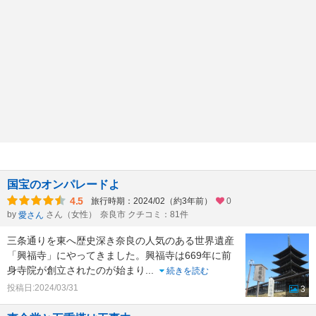
国宝のオンパレードよ
4.5
旅行時期：2024/02（約3年前）
0
by
さん（女性）
奈良市 クチコミ：81件
愛さん
三条通りを東へ歴史深き奈良の人気のある世界遺産
「興福寺」にやってきました。興福寺は669年に前
身寺院が創立されたのが始まり
...
続きを読む
投稿日:2024/03/31
3