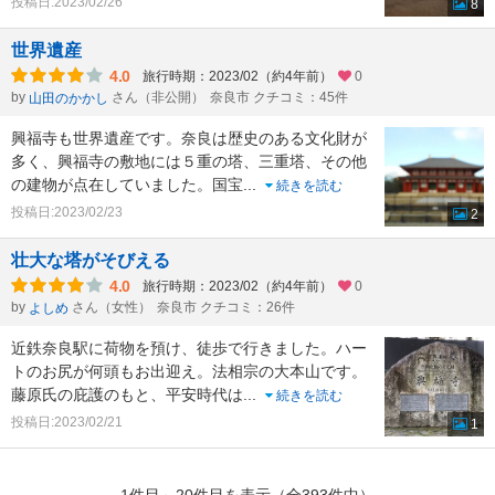
投稿日:2023/02/26
8
世界遺産
4.0
旅行時期：2023/02（約4年前）
0
by
さん（非公開）
奈良市 クチコミ：45件
山田のかかし
興福寺も世界遺産です。奈良は歴史のある文化財が
多く、興福寺の敷地には５重の塔、三重塔、その他
の建物が点在していました。国宝
...
続きを読む
投稿日:2023/02/23
2
壮大な塔がそびえる
4.0
旅行時期：2023/02（約4年前）
0
by
さん（女性）
奈良市 クチコミ：26件
よしめ
近鉄奈良駅に荷物を預け、徒歩で行きました。ハー
トのお尻が何頭もお出迎え。法相宗の大本山です。
藤原氏の庇護のもと、平安時代は
...
続きを読む
投稿日:2023/02/21
1