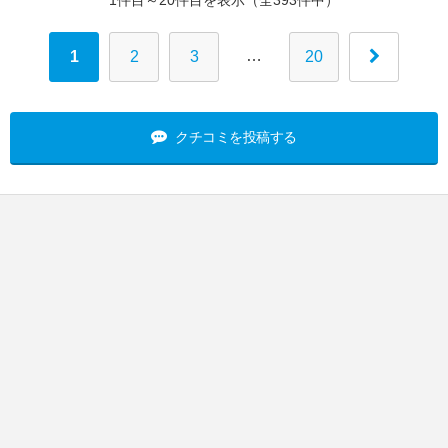
1件目～20件目を表示（全393件中）
…
1
2
3
20
クチコミを投稿する