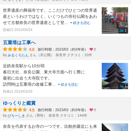
世界遺産の興福寺です。ここだけでひとつの世界遺
産というわけではなく、いくつもの寺社仏閣をあわ
せて古都奈良の世界遺産として登
...
続きを読む
投稿日:2023/04/24
1
五重塔は工事へ
4.0
旅行時期：2023/03（約3年前）
0
by
さん（非公開）
奈良市 クチコミ：33件
みるくろたん
近鉄奈良駅から10分弱
春日大社、奈良公園、東大寺方面へ行く際に
最初に出会う大寺院です。
訪問時は五重塔の改修工事
...
続きを読む
1
投稿日:2024/03/29
ゆっくりと鑑賞
4.5
旅行時期：2023/03（約3年前）
0
by
さん（男性）
奈良市 クチコミ：144件
ぴろーしき
奈良を代表するお寺の一つです。比較的最近にも来