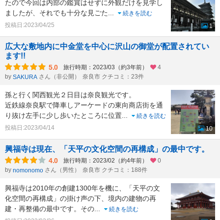
たので今回は内部の鑑賞はせずに外観だけを見学し
ましたが、それでも十分な見ごた
...
続きを読む
投稿日:2023/04/25
1
広大な敷地内に中金堂を中心に沢山の御堂が配置されてい
ます!!
5.0
旅行時期：2023/03（約3年前）
4
by
さん（非公開）
奈良市 クチコミ：23件
SAKURA
孫と行く関西観光２日目は奈良観光です。
近鉄線奈良駅で降車しアーケードの東向商店街を通
り抜け左手に少し歩いたところに位置
...
続きを読む
投稿日:2023/04/14
10
興福寺は現在、「天平の文化空間の再構成」の最中です。
4.0
旅行時期：2023/02（約4年前）
0
by
さん（男性）
奈良市 クチコミ：188件
nomonomo
興福寺は2010年の創建1300年を機に、「天平の文
化空間の再構成」の掛け声の下、境内の建物の再
建・再整備の最中です。その
...
続きを読む