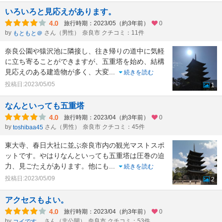
いろいろと見応えがあります。
4.0
旅行時期：2023/05（約3年前）
0
by
さん（男性）
奈良市 クチコミ：11件
もともと＠
奈良公園や猿沢池に隣接し、往き帰りの道中に気軽
に立ち寄ることができますが、五重塔を始め、結構
見応えのある建造物が多く、大変
...
続きを読む
投稿日:2023/05/05
1
なんといっても五重塔
4.0
旅行時期：2023/04（約3年前）
0
by
さん（男性）
奈良市 クチコミ：45件
toshibaa45
東大寺、春日大社に並ぶ奈良市内の観光マストスポ
ットです。やはりなんといっても五重塔は圧巻の迫
力、見ごたえがあります。他にも
...
続きを読む
投稿日:2023/05/09
2
アクセスもよい。
4.0
旅行時期：2023/04（約3年前）
0
by
さん（非公開）
奈良市 クチコミ：53件
コイです。