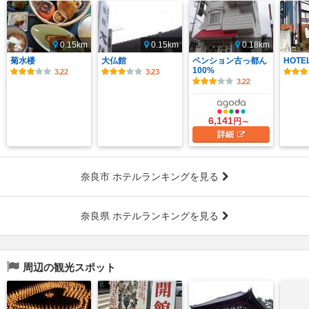
0.15km
0.15km
0.18km
菊水楼
大仏館
ペンション古っ都ん
HOTE
100%
3.22
3.23
3.22
6,141
円～
詳細
奈良市 ホテルランキングを見る
奈良県 ホテルランキングを見る
周辺の観光スポット