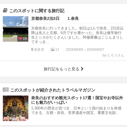
このスポットに関する旅行記
京都奈良2泊3日 1.奈良
京都奈良に行ってきました。初日は1人で奈良、2日目以
降は友人と京都。6月ですが暑かった。奈良は修学旅行
生とシカがたくさんいました。阿修羅像はこじんまりし
10
てすっき...
奈良市
12
2026/06/05～2026/06/07
by たろうさん
旅行記をもっと見る
このスポットが紹介されたトラベルマガジン
奈良のおすすめ観光スポット17選！国宝やお寺以外
にも魅力がいっぱい
1,300年の歴史が息づき、日本という国の始まりを体感
できる、古都・奈良。世界遺産や国宝、重要文化財...