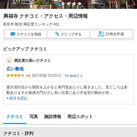
興福寺 クチコミ・アクセス・周辺情報
奈良市 観光 満足度ランキング 4位
計画
を作成
クチコミ
を投稿
クリップ
する
ピックアップ クチコミ
満足度の高いクチコミ
広い敷地
旅行時期 2025/12
by
さん
tera
4.0
猿沢池付近から階段を上がると南円堂あたりに着きました。見どころは多
数ありますが南側大門が少し高い位置にあり中金堂の眺めが良
...
続きを読む
クチコミ
写真
施設情報
周辺スポット
クチコミ・評判