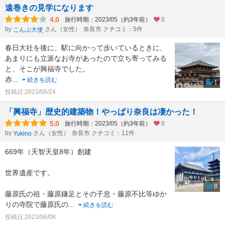
遠巻きの見学になります
4.0
旅行時期：2023/05（約3年前）
0
by
さん（女性）
奈良市 クチコミ：5件
こんぶ大使
春日大社を後に、駅に向かって歩いているときに、
あまりにも立派なお寺があったので立ち寄ってみる
と、そこが興福寺でした。
赤
...
続きを読む
1
投稿日:2023/06/24
「興福寺」歴史的建築物！やっぱり奈良は凄かった！
5.0
旅行時期：2023/05（約3年前）
0
by
さん（女性）
奈良市 クチコミ：11件
Yukino
669年（天智天皇8年）創建
世界遺産です。
8
藤原氏の祖・藤原鎌足とその子息・藤原不比等ゆか
りの寺院で藤原氏の
...
続きを読む
投稿日:2023/06/08