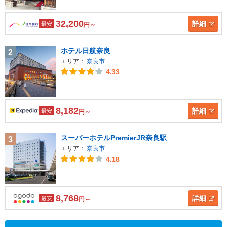
32,200
詳細
最安
円～
ホテル日航奈良
2
エリア：
奈良市
4.33
8,182
詳細
最安
円～
スーパーホテルPremierJR奈良駅
3
エリア：
奈良市
4.18
8,768
詳細
最安
円～