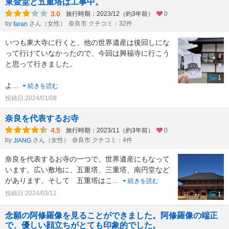
東金堂と五重塔は工事中。
3.0
旅行時期：2023/12（約3年前）
0
by
さん（女性）
奈良市 クチコミ：32件
faran
いつも東大寺に行くと、他の世界遺産は後回しにな
って行けていなかったので、今回は興福寺に行こう
と思って行きました。
1
よ
...
続きを読む
投稿日:2024/01/08
奈良を代表するお寺
4.5
旅行時期：2023/11（約3年前）
0
by
さん（女性）
奈良市 クチコミ：4件
JIANG
奈良を代表するお寺の一つで、世界遺産にもなって
います。広い敷地に、五重塔、三重塔、南円堂など
があります。そして 五重塔はこ
...
続きを読む
投稿日:2024/03/11
1
念願の阿修羅像を見ることができました。阿修羅像の端正
で、優しい顔立ちがとても印象的でした。