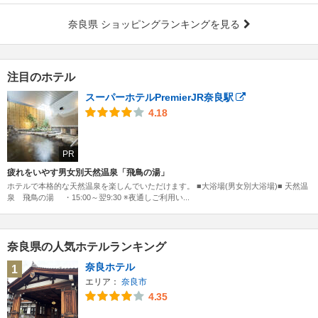
奈良県 ショッピングランキングを見る
注目のホテル
スーパーホテルPremierJR奈良駅
4.18
PR
疲れをいやす男女別天然温泉「飛鳥の湯」
ホテルで本格的な天然温泉を楽しんでいただけます。 ■大浴場(男女別大浴場)■ 天然温
泉 飛鳥の湯 ・15:00～翌9:30 ※夜通しご利用い...
奈良県の人気ホテルランキング
奈良ホテル
1
エリア：
奈良市
4.35