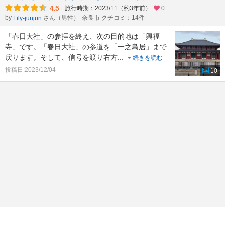
4.5
旅行時期：2023/11（約3年前）
0
by
さん（男性）
奈良市 クチコミ：14件
Lily-junjun
「春日大社」の参拝を終え、次の目的地は「興福
寺」です。「春日大社」の参道を「一之鳥居」まで
戻ります。そして、信号を渡り右方
...
続きを読む
投稿日:2023/12/04
10