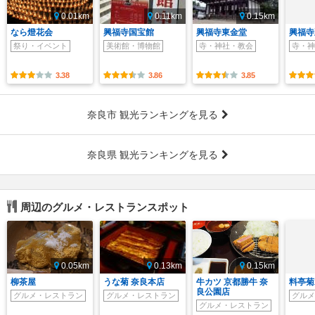
0.01km
0.11km
0.15km
なら燈花会
興福寺国宝館
興福寺東金堂
興福寺
祭り・イベント
美術館・博物館
寺・神社・教会
寺・神
3.38
3.86
3.85
奈良市 観光ランキングを見る
奈良県 観光ランキングを見る
周辺のグルメ・レストランスポット
0.05km
0.13km
0.15km
柳茶屋
うな菊 奈良本店
牛カツ 京都勝牛 奈
料亭菊
良公園店
グルメ・レストラン
グルメ・レストラン
グルメ
グルメ・レストラン