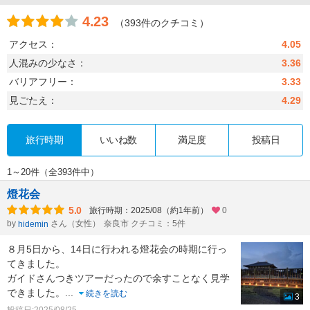
4.23
（393件のクチコミ）
アクセス：
4.05
人混みの少なさ：
3.36
バリアフリー：
3.33
見ごたえ：
4.29
旅行時期
いいね数
満足度
投稿日
1～20件（全393件中）
燈花会
5.0
旅行時期：2025/08（約1年前）
0
by
さん（女性）
奈良市 クチコミ：5件
hidemin
８月5日から、14日に行われる燈花会の時期に行っ
てきました。
ガイドさんつきツアーだったので余すことなく見学
できました。
...
続きを読む
3