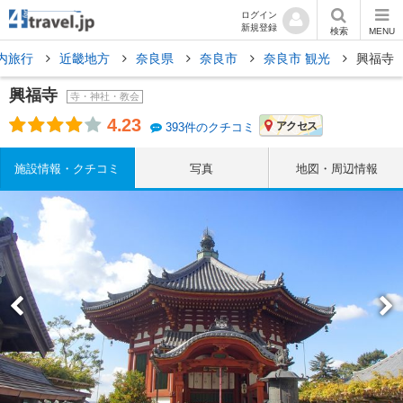
ログイン
新規登録
検索
MENU
内旅行
近畿地方
奈良県
奈良市
奈良市 観光
興福寺
興福寺
寺・神社・教会
4.23
アクセス
393件のクチコミ
施設情報・クチコミ
写真
地図・周辺情報