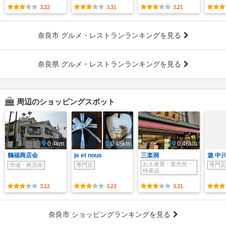
3.22
3.31
3.21
奈良市 グルメ・レストランランキングを見る
奈良県 グルメ・レストランランキングを見る
周辺のショッピングスポット
0.4km
0.45km
0.46km
鶴福商店会
je et nous
三楽洞
遊 中川
お土産屋・直売所・
市場・商店街
専門店
専門店
特産品
3.12
3.22
3.31
奈良市 ショッピングランキングを見る