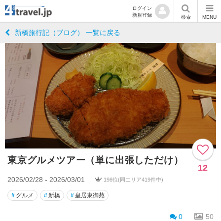
ログイン
新規登録
検索
MENU
新橋旅行記（ブログ） 一覧に戻る
東京グルメツアー（単に出張しただけ）
12
2026/02/28 - 2026/03/01
198位(同エリア419件中)
#
グルメ
#
新橋
#
皇居東御苑
0
50