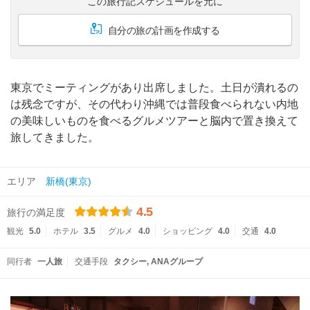
この旅行記スケジュールを元に
自分の旅の計画を作成する
東京でミーティングがあり出席しました。土日が潰れるの
は残念ですが、その代わり沖縄では普段食べられない内地
の美味しいものを食べるグルメツアーと脳内で置き換えて
旅してきました。
エリア
新橋(東京)
4.5
旅行の満足度
観光
5.0
ホテル
3.5
グルメ
4.0
ショッピング
4.0
交通
4.0
同行者
一人旅
交通手段
タクシー
ANAグループ