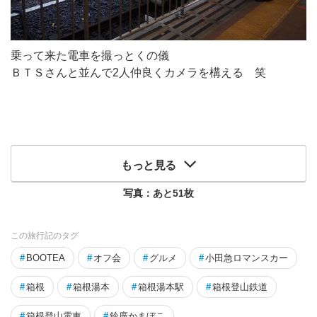
乗って来た電車を撮っとくの儀
ＢＴＳさんと並んで2人仲良くカメラを構える 笑
もっと見る
写真：あと
51
枚
この旅行記のタグ
#
BOOTEA
#
オフ会
#
グルメ
#
小田急ロマンスカー
#
箱根
#
箱根湯本
#
箱根湯本駅
#
箱根登山鉄道
#
箱根登山電車
#
鈴廣かまぼこ