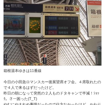
箱根湯本ゆきは11番線
今日の小田急ロマンスカー後展望席オフ会。４席取れたの
で４人で来るはずだったけど。
昨日の朝になって突然の２人ものドタキャンで半減！ｼｮｯ
ｸ。さー困った(T_T)
やむにやまれぬ事情だったので仕方なかったけど、かわり