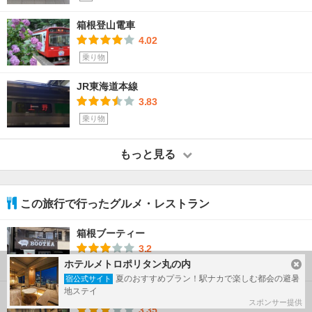
箱根登山電車
4.02
乗り物
JR東海道本線
3.83
乗り物
もっと見る
この旅行で行ったグルメ・レストラン
箱根ブーティー
3.2
ホテルメトロポリタン丸の内
グルメ・レストラン
夏のおすすめプラン！駅ナカで楽しむ都会の避暑
宿公式サイト
地ステイ
ピコット 箱根湯本駅前店
スポンサー提供
3.35