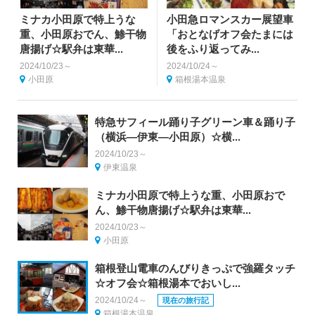
ミナカ小田原で特上うな
小田急ロマンスカー展望車
重、小田原おでん、鯵干物
「おとなげオフ会たまには
唐揚げ☆駅弁は東華...
後をふり返ってみ...
2024/10/23～
2024/10/24～
小田原
箱根湯本温泉
特急サフィール踊り子グリーン車＆踊り子
（横浜―伊東―小田原）☆横...
2024/10/23～
伊東温泉
ミナカ小田原で特上うな重、小田原おで
ん、鯵干物唐揚げ☆駅弁は東華...
2024/10/23～
小田原
箱根登山電車のんびりきっぷで強羅タッチ
☆オフ会☆箱根湯本でおいし...
2024/10/24～
現在の旅行記
箱根湯本温泉