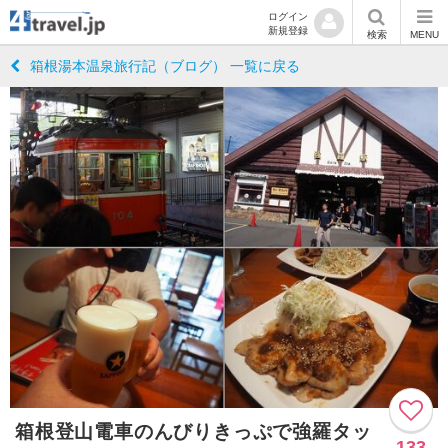
ログイン
新規登録
検索
MENU
箱根湯本温泉旅行記（ブログ） 一覧に戻る
箱根登山電車のんびりきっぷで強羅タッ
133