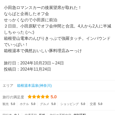
小田急ロマンスカーの後展望席が取れた！
ならばと企画したオフ会
せっかくなので小田原に前泊
２日目。小田原駅でオフ会仲間と合流。4人から2人に半減
しちゃった (;へ:)
箱根登山電車のんびりきっぷで強羅タッチ。インバウンド
でいっぱい！
箱根湯本で偶然おいしい豚料理店みーっけ
旅行日：2024年10月23日～24日
投稿日：2024年11月24日
エリア
箱根湯本温泉(神奈川)
5.0
旅行の満足度
観光
5.0
ホテル
5.0
グルメ
5.0
ショッピング
5.0
交通
5.0