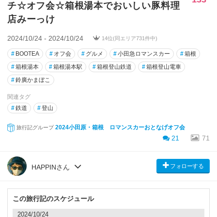
チ☆オフ会☆箱根湯本でおいしい豚料理
店みーっけ
2024/10/24 - 2024/10/24
14位(同エリア731件中)
#
BOOTEA
#
オフ会
#
グルメ
#
小田急ロマンスカー
#
箱根
#
箱根湯本
#
箱根湯本駅
#
箱根登山鉄道
#
箱根登山電車
#
鈴廣かまぼこ
関連タグ
#
鉄道
#
登山
2024小田原・箱根 ロマンスカーおとなげオフ会
旅行記グループ
21
71
フォローする
HAPPINさん
この旅行記のスケジュール
2024/10/24