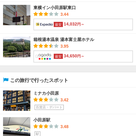
東横イン小田原駅東口
3.44
14,032
円～
最安
箱根湯本温泉 湯本富士屋ホテル
3.95
34,650
円～
最安
この旅行で行ったスポット
ミナカ小田原
3.42
百貨店・デパート
小田原駅
3.48
駅