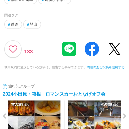
関連タグ
#
鉄道
#
登山
133
利用規約に違反している投稿は、報告する事ができます。
問題のある投稿を連絡する
旅行記グループ
2024小田原・箱根 ロマンスカーおとなげオフ会
前の旅行記
次の旅行記