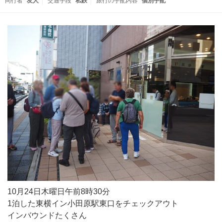
同行者
友人
交通手段
私鉄
旅行の手配内容
個別手配
10月24日木曜日午前8時30分
1泊した東横イン小田原駅東口をチェックアウト
インバウンドたくさん