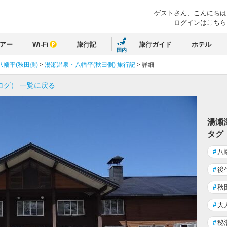
ゲストさん、
こんにちは
ログインはこちら
アー
Wi-Fi
旅行記
旅行ガイド
ホテル
国内
幡平(秋田側)
>
湯瀬温泉・八幡平(秋田側) 旅行記
>
詳細
ログ） 一覧に戻る
湯瀬
タグ
#
八
#
後
#
秋
#
大
#
秘