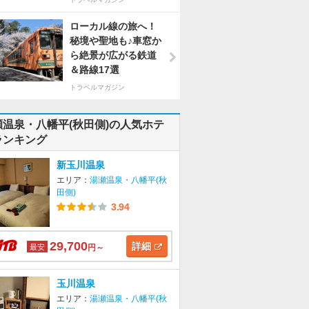
ローカル線の旅へ！
秘境や聖地も♪車窓か
ら絶景が広がる鉄道
＆路線17選
トラベルマガジン
瀬温泉・八幡平(秋田側)の人気ホテ
ランキング
新玉川温泉
エリア：
湯瀬温泉・八幡平(秋
田側)
3.94
29,700
詳細
最安
円～
玉川温泉
エリア：
湯瀬温泉・八幡平(秋