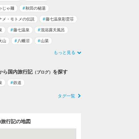
ゃじゃ麺
#
秋田の秘湯
ナメ・モトメの伝説
#
藤七温泉彩雲荘
泉
#
藤七温泉
#
混浴露天風呂
火山
#
八幡沼
#
山菜
もっと見る
から国内旅行記
を探す
（ブログ）
泉
#
鉄道
タグ一覧
の旅行記の地図