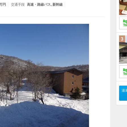
5万円
交通手段
高速・路線バス
新幹線
3
湯