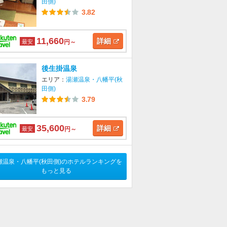
田側)
3.82
11,660
詳細
最安
円～
後生掛温泉
エリア：
湯瀬温泉・八幡平(秋
田側)
3.79
35,600
詳細
最安
円～
瀬温泉・八幡平(秋田側)のホテルランキングを
もっと見る