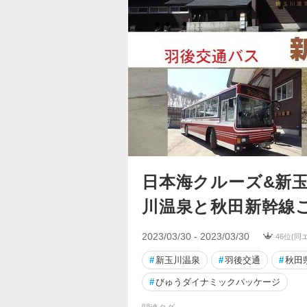
日本海クルーズ&新玉
川温泉と秋田新幹線
2023/03/30 - 2023/03/30
46位(同
#
新玉川温泉
#
羽後交通
#
秋田
#
びゅうダイナミックパッケージ