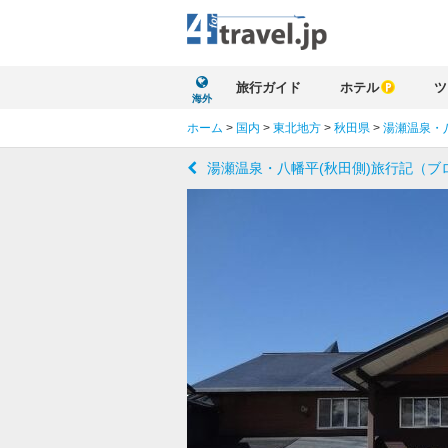
旅行ガイド
ホテル
ツ
海外
ホーム
>
国内
>
東北地方
>
秋田県
>
湯瀬温泉・八
湯瀬温泉・八幡平(秋田側)旅行記（ブ