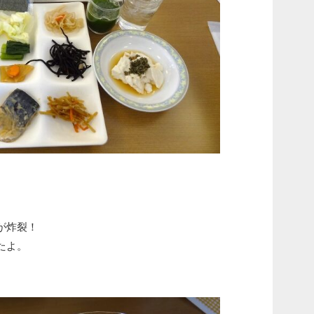
が炸裂！
たよ。