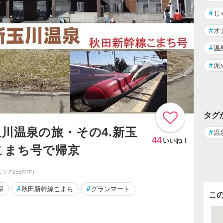
#
じ
#
オ
#
温
#
泥
タグ
川温泉の旅・その4.新玉
#
温
44
いいね！
こまち号で帰京
エリア255件中)
県
#
秋田新幹線こまち
#
グランマート
こ