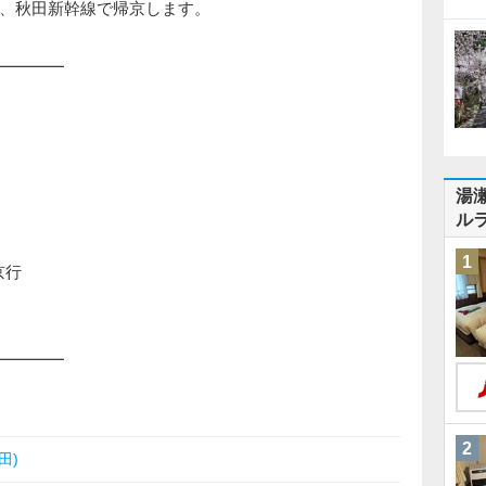
、秋田新幹線で帰京します。
━━━━
湯
ル
1
京行
━━━━
2
田)