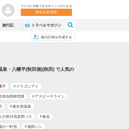
マイルに交換できるポイントがたまる
新規会員登録
×
旅行記
トラベルマガジン
旅の計画を作成する
温泉・八幡平(秋田側)(秋田) で人気の
幡平
#
ドラゴンアイ
生掛自然研究路
#
アスピーテライン
田
#
後生掛温泉
人の休日倶楽部パス
#
畚岳
湯の一軒宿
#
福田パン