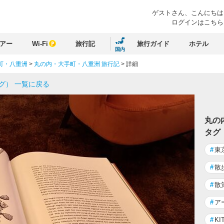
ゲストさん、
こんにちは
ログインはこちら
アー
Wi-Fi
旅行記
旅行ガイド
ホテル
国内
町・八重洲
>
丸の内・大手町・八重洲 旅行記
>
詳細
グ） 一覧に戻る
丸の
タグ
#
東
#
散
#
散
#
ア
#
KI