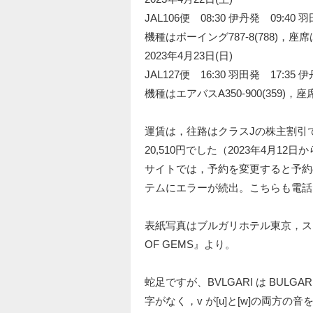
JAL106便 08:30 伊丹発 09:40
機種はボーイング787-8(788)，座
2023年4月23日(日)
JAL127便 16:30 羽田発 17:
機種はエアバスA350-900(359)，座
運賃は，往路はクラスJの株主割引で
20,510円でした（2023年4月1
サイトでは，予約を変更すると予約
テムにエラーが続出。こちらも電話
表紙写真はブルガリホテル東京，スーペ
OF GEMS』より。
蛇足ですが、BVLGARI は BUL
字がなく，v が[u]と[w]の両方