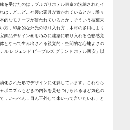
銘を受けたのは，ブルガリホテル東京の洗練されたイ
れは，どこどこ社製の家具が置かれているとか，誰々
本的なモチーフが使われているとか，そういう枝葉末
い方，印象的な外光の取り入れ方，木材の多用により
宝飾品デザイン画を巧みに建築に取り入れる色彩感覚
体となって生み出される視覚的・空間的な心地よさの
ル レジェンド ピープルズ グランド ホテル西安」以
。
4
消化された形でデザインに化躰しています。これなら
ャポニズムもどきの内装を見せつけられるほど気色の
て，いっぺん，目ん玉外して来いって言いたいわ」と