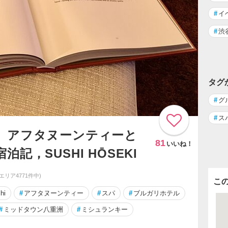
#
イ
#
渋
タグ
#
グ
#
ス
 アフタヌーンティーと
81
いいね！
記，SUSHI HŌSEKI
同エリア4771件中)
こ
hi
#
アフタヌーンティー
#
スパ
#
ブルガリホテル
#
ミッドタウン八重洲
#
ミシュランキー