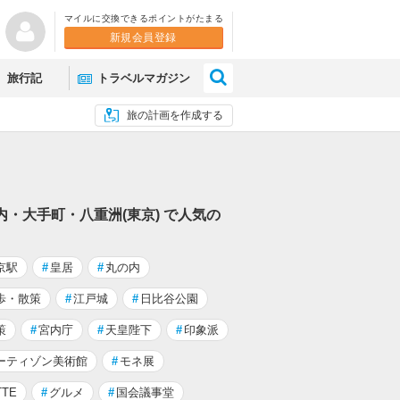
マイルに交換できるポイントがたまる
新規会員登録
×
旅行記
トラベルマガジン
旅の計画を作成する
内・大手町・八重洲(東京) で人気の
京駅
#
皇居
#
丸の内
歩・散策
#
江戸城
#
日比谷公園
策
#
宮内庁
#
天皇陛下
#
印象派
ーティゾン美術館
#
モネ展
TTE
#
グルメ
#
国会議事堂