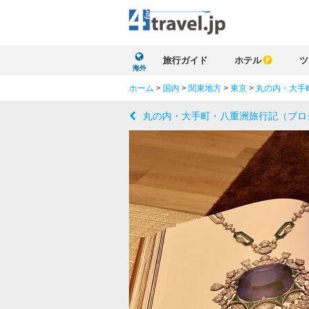
旅行ガイド
ホテル
ツ
海外
ホーム
>
国内
>
関東地方
>
東京
>
丸の内・大手
丸の内・大手町・八重洲旅行記（ブロ