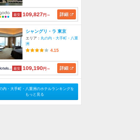
109,827
詳細
最安
円～
シャングリ・ラ 東京
エリア：
丸の内・大手町・八重
洲
4.15
109,190
詳細
最安
円～
の内・大手町・八重洲のホテルランキングを
もっと見る