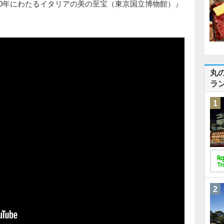
130年にわたるイタリアの美の至宝（東京国立博物館）』
丸
ラ
1
2