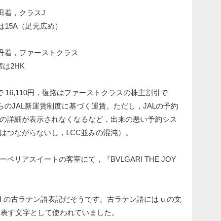
 羽田着，クラスJ
席は15A（足元広め）
35 伊丹着，ファーストクラス
席は2HK
 16,110円，復路はファーストクラスの株主割引で
2日からのJAL新運賃制度に基づく運賃。ただし，JALの予約
の詳細が表示されなくなるなど，出来の悪い予約シス
はつながらないし，LCC並みの混沌）。
リアスイートの客室にて，『BVLGARI THE JOY
GARI の古ラテン語表記だそうです。古ラテン語には u の文
の音を表す文字として使われていました。