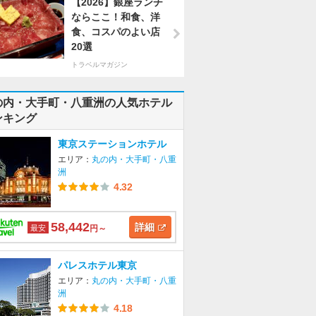
【2026】銀座ランチ
ならここ！和食、洋
食、コスパのよい店
20選
トラベルマガジン
の内・大手町・八重洲の人気ホテル
ンキング
東京ステーションホテル
エリア：
丸の内・大手町・八重
洲
4.32
58,442
詳細
最安
円～
パレスホテル東京
エリア：
丸の内・大手町・八重
洲
4.18