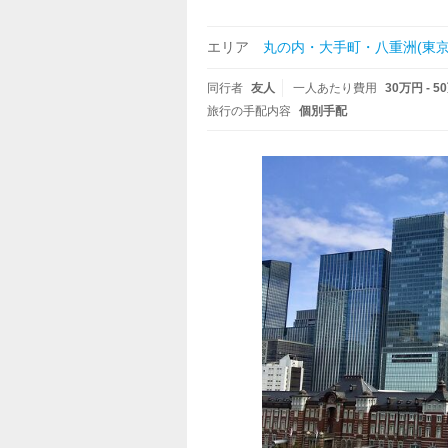
エリア
丸の内・大手町・八重洲(東京
同行者
友人
一人あたり費用
30万円 - 5
旅行の手配内容
個別手配