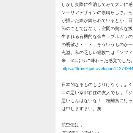
しかし実際に宿泊してみて大いに感
ンテリアデザインの素晴らしさ。そ
が描いた絵が飾られているとか，日
節のことではなく，空間の贅沢な扱
生まれる有機的な余白，ブルガリの
の明敏さ・・・，そういうものが一
充溢。私の乏しい経験では「ソフィテ
来，6年ぶりに味わった感覚でした
https://4travel.jp/travelogue/1127499
日本的なるものもさりげなく，よく
口の悪い京都在住の友人でも，「ジ
悪いもんはないな！ 桂離宮に行っ
は申しますまい。笑
航空便は，
2023年4月22日(土)