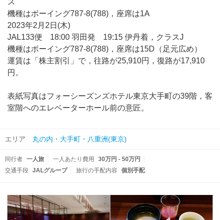
ス
機種はボーイング787-8(788)，座席は1A
2023年2月2日(木)
JAL133便 18:00 羽田発 19:15 伊丹着，クラスJ
機種はボーイング787-8(788)，座席は15D（足元広め）
運賃は「株主割引」で，往路が25,910円，復路が17,910
円。
表紙写真はフォーシーズンズホテル東京大手町の39階，客
室階へのエレベーターホール前の意匠。
エリア
丸の内・大手町・八重洲(東京)
同行者
一人旅
一人あたり費用
30万円 - 50万円
交通手段
JALグループ
旅行の手配内容
個別手配