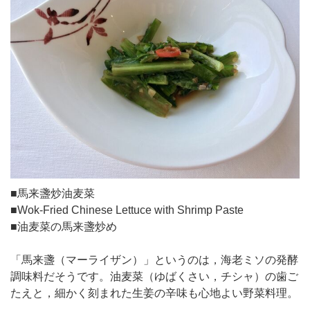
■馬来盞炒油麦菜
■Wok-Fried Chinese Lettuce with Shrimp Paste
■油麦菜の馬来盞炒め
「馬来盞（マーライザン）」というのは，海老ミソの発酵
調味料だそうです。油麦菜（ゆばくさい，チシャ）の歯ご
たえと，細かく刻まれた生姜の辛味も心地よい野菜料理。