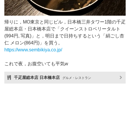
帰りに，MO東京と同じビル，日本橋三井タワー1階の千疋
屋総本店・日本橋本店で「クイーンストロベリータルト
(994円, 写真)」と，明日まで日持ちするという「絹ごし杏
仁 メロン(864円)」を買う。
https://www.sembikiya.co.jp/
これで夜，お腹空いても平気w
千疋屋総本店 日本橋本店
グルメ・レストラン