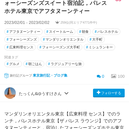
ォーシーズンズスイート宿泊記，パレス
ホテル東京でアフタヌーンティー
2023/02/01 - 2023/02/02
259位(同エリア4771件中)
#
アフタヌーンティー
#
スイートルーム
#
朝食
#
パレスホテル
#
フォーシーズンズ
#
マンダリンオリエンタル
#
大手町
#
広東料理センス
#
フォーシーズンズ大手町
#
ミシュランキー
関連タグ
#
グルメ
#
朝ごはん
#
ラグジュアリーな旅
東京旅行記・ブログ集
旅行記グループ
0
100
フォローする
たっくん&ゆうすけさん
マンダリンオリエンタル東京【広東料理 センス】でのラ
ンチ，パレスホテル東京【ザ パレス ラウンジ】でのアフ
タヌーンティーと，宿泊したフォーシーズンズホテル東京