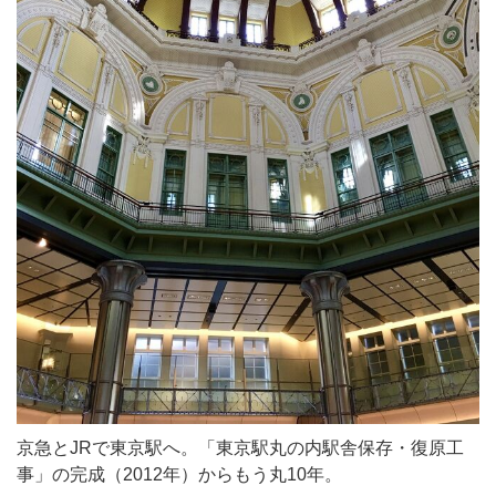
京急とJRで東京駅へ。「東京駅丸の内駅舎保存・復原工
事」の完成（2012年）からもう丸10年。