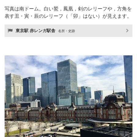
写真は南ドーム。白い鷲，鳳凰，剣のレリーフや，方角を
表す丑・寅・辰のレリーフ（「卯」はない）が見えます。
東京駅 赤レンガ駅舎
名所・史跡