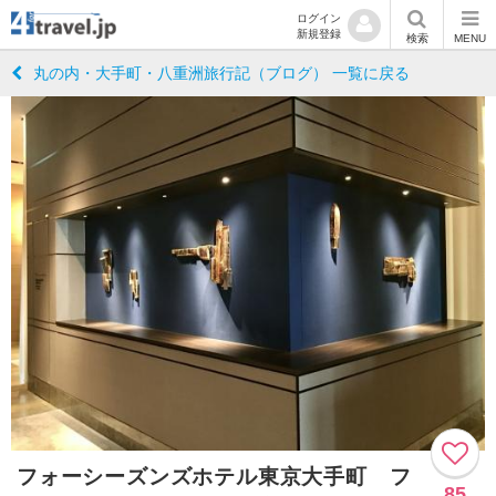
ログイン
新規登録
検索
MENU
丸の内・大手町・八重洲旅行記（ブログ） 一覧に戻る
フォーシーズンズホテル東京大手町 フ
85