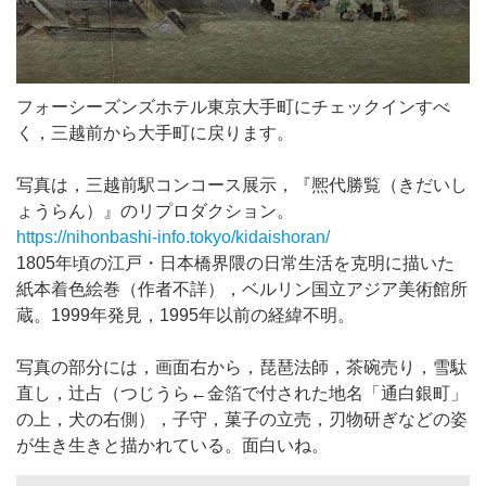
フォーシーズンズホテル東京大手町にチェックインすべ
く，三越前から大手町に戻ります。
写真は，三越前駅コンコース展示，『熈代勝覧（きだいし
ょうらん）』のリプロダクション。
https://nihonbashi-info.tokyo/kidaishoran/
1805年頃の江戸・日本橋界隈の日常生活を克明に描いた
紙本着色絵巻（作者不詳），ベルリン国立アジア美術館所
蔵。1999年発見，1995年以前の経緯不明。
写真の部分には，画面右から，琵琶法師，茶碗売り，雪駄
直し，辻占（つじうら←金箔で付された地名「通白銀町」
の上，犬の右側），子守，菓子の立売，刃物研ぎなどの姿
が生き生きと描かれている。面白いね。