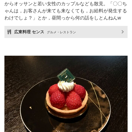
からオッサンと若い女性のカップルなども散見。「〇〇ち
ゃんは，お客さんが来ても来なくても，お給料が発生する
わけでしょ？」とか，昼間っから何の話をしとんねんw
広東料理 センス
グルメ・レストラン