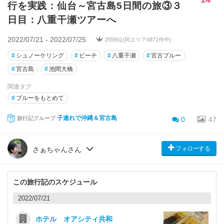
行を実践：仙台～宮古島5日間の旅③３
日目：八重干瀬ツアーへ
2022/07/21 - 2022/07/25
2558位(同エリア4871件中)
#
シュノーケリング
#
ビーチ
#
八重干瀬
#
宮古ブルー
#
宮古島
#
池間大橋
関連タグ
#
ブルーをもとめて
子連れで沖縄＆宮古島
旅行記グループ
0
47
フォローする
さぁちゃんさん
この旅行記のスケジュール
2022/07/21
ホテル オアシティ共和