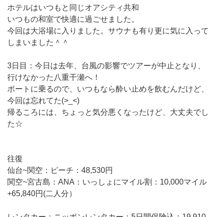
ホテルはいつもと同じオアシティ共和
いつもの和室で快適に過ごせました。
今回は大浴場に入りました。サウナも有り更に気に入って
しまいました＾＾
3日目：今日は去年、台風の影響でツアーが中止となり、
行けなかった八重干瀬へ！
ボートに乗るので、いつもなら酔い止めを飲むんだけど、
今回は忘れてた(>_<)
帰るころには、ちょっと気分悪くなったけど、大丈夫でし
た☆
往復
仙台~関空：ピーチ：48,530円
関空~宮古島：ANA：いっしょにマイル割：10,000マイル
+65,840円(二人分）
レンタカー：ニッポンレンタカー：5日間保険込：19,910