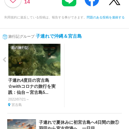
14
利用規約に違反している投稿は、報告する事ができます。
問題のある投稿を連絡する
子連れで沖縄＆宮古島
旅行記グループ
前の旅行記
子連れ4度目の宮古島
☆withコロナの旅行を実
践：仙台～宮古島5...
2022/07/21～
宮古島
子連れで夏休みに初宮古島へ4日間の旅①
羽田から宮古空港へ。一日目...