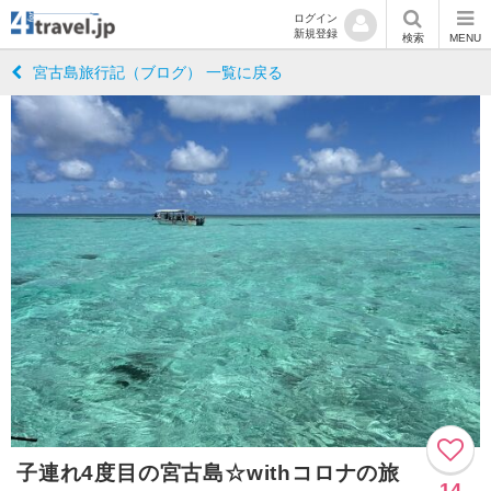
ログイン
新規登録
検索
MENU
宮古島旅行記（ブログ） 一覧に戻る
子連れ4度目の宮古島☆withコロナの旅
14