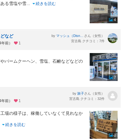
がある雪塩や雪
...
続きを読む
4
などなど
by
さん（女性）
マッシュ（Disney＆Hawaii Love）
宮古島 クチコミ：7件
約4年前）
1
ェやバームクーヘン、雪塩、石鹸などなどの
7
by
さん（女性）
旅子
宮古島 クチコミ：32件
約4年前）
1
？工場の様子は、稼働していなくて見れなか
..
続きを読む
1