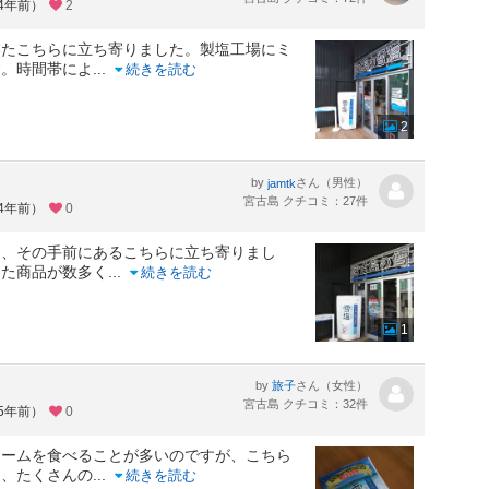
約4年前）
2
いたこちらに立ち寄りました。製塩工場にミ
す。時間帯によ
...
続きを読む
2
by
さん（男性）
jamtk
宮古島 クチコミ：27件
約4年前）
0
中、その手前にあるこちらに立ち寄りまし
った商品が数多く
...
続きを読む
1
by
さん（女性）
旅子
宮古島 クチコミ：32件
約5年前）
0
リームを食べることが多いのですが、こちら
は、たくさんの
...
続きを読む