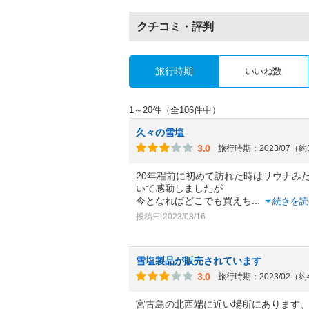
クチコミ・評判
旅行時期
いいね数
1～20件（全106件中）
久々の雪塩
3.0
旅行時期：2023/07（
20年程前に初めて訪れた時はサウナみ
いて感動しましたが
今となればどこでも買えち
...
続きを読
投稿日:2023/08/16
雪塩製品が販売されています
3.0
旅行時期：2023/02（
宮古島の北西端に近い場所にあります