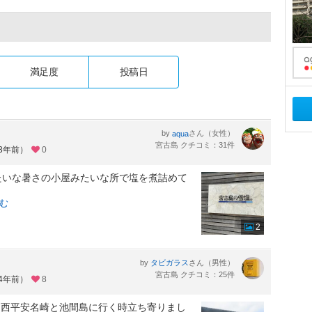
満足度
投稿日
by
さん（女性）
aqua
宮古島 クチコミ：31件
約3年前）
0
たいな暑さの小屋みたいな所で塩を煮詰めて
む
2
by
さん（男性）
タビガラス
宮古島 クチコミ：25件
約4年前）
8
、西平安名崎と池間島に行く時立ち寄りまし