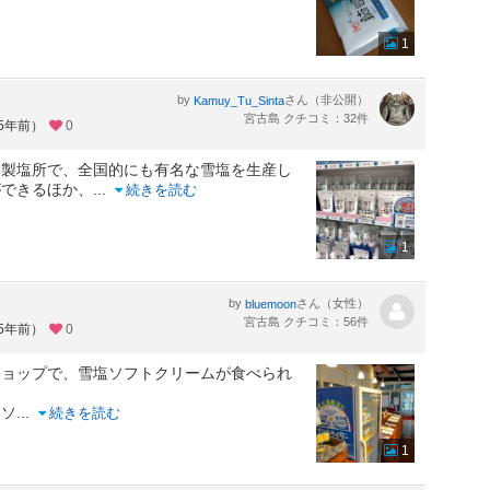
1
by
さん（非公開）
Kamuy_Tu_Sinta
宮古島 クチコミ：32件
約5年前）
0
る製塩所で、全国的にも有名な雪塩を生産し
ができるほか、
...
続きを読む
1
by
さん（女性）
bluemoon
宮古島 クチコミ：56件
約5年前）
0
ショップで、雪塩ソフトクリームが食べられ
をソ
...
続きを読む
1