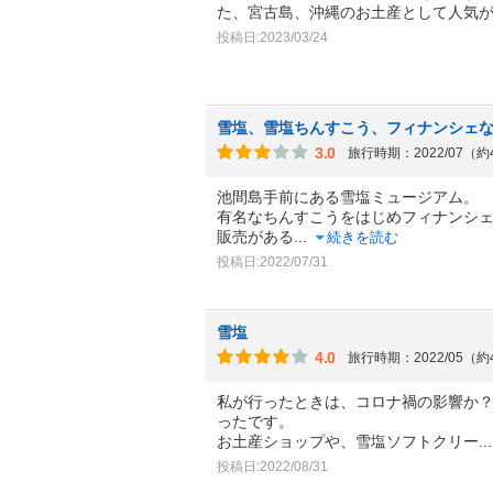
た、宮古島、沖縄のお土産として人気
投稿日:2023/03/24
雪塩、雪塩ちんすこう、フィナンシェ
3.0
旅行時期：2022/07（
池間島手前にある雪塩ミュージアム。
有名なちんすこうをはじめフィナンシ
販売がある
...
続きを読む
投稿日:2022/07/31
雪塩
4.0
旅行時期：2022/05（
私が行ったときは、コロナ禍の影響か
ったです。
お土産ショップや、雪塩ソフトクリー
.
投稿日:2022/08/31