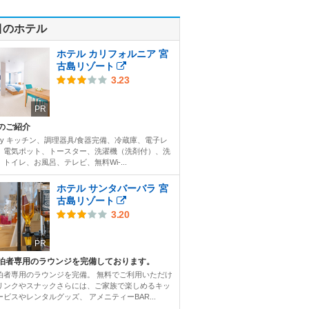
目のホテル
ホテル カリフォルニア 宮
古島リゾート
3.23
PR
のご紹介
ility キッチン、調理器具/食器完備、冷蔵庫、電子レ
、電気ポット、トースター、洗濯機（洗剤付）、洗
トイレ、お風呂、テレビ、無料Wi-...
ホテル サンタバーバラ 宮
古島リゾート
3.20
PR
泊者専用のラウンジを完備しております。
泊者専用のラウンジを完備。 無料でご利用いただけ
リンクやスナックさらには、ご家族で楽しめるキッ
ービスやレンタルグッズ、 アメニティーBAR...