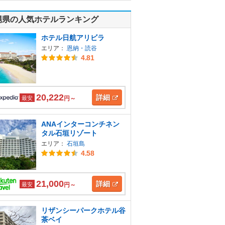
縄県の人気ホテルランキング
ホテル日航アリビラ
エリア：
恩納・読谷
4.81
20,222
詳細
最安
円～
ANAインターコンチネン
タル石垣リゾート
エリア：
石垣島
4.58
21,000
詳細
最安
円～
リザンシーパークホテル谷
茶ベイ