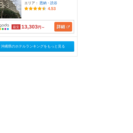
エリア：
恩納・読谷
4.53
13,303
詳細
最安
円～
沖縄県のホテルランキングをもっと見る