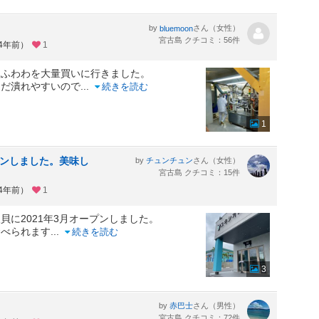
by
さん（女性）
bluemoon
宮古島 クチコミ：56件
約4年前）
1
塩ふわわを大量買いに行きました。
ただ潰れやすいので
...
続きを読む
1
プンしました。美味し
by
さん（女性）
チュンチュン
宮古島 クチコミ：15件
約4年前）
1
に2021年3月オープンしました。
食べられます
...
続きを読む
3
by
さん（男性）
赤巴士
宮古島 クチコミ：72件