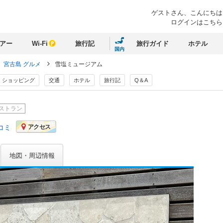
ゲストさん、
こんにちは
ログインはこちら
アー
Wi-Fi
旅行記
旅行ガイド
ホテル
国内
宮古島 グルメ
雪塩ミュージアム
ショッピング
交通
ホテル
旅行記
Q＆A
ストラン
コミ
アクセス
地図・周辺情報