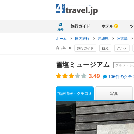
旅行ガイド
ホテル
ツ
海外
ホーム
国内旅行
沖縄県
宮古島
×
宮古島
旅行ガイド
観光
グルメ
雪塩ミュージアム
グルメ・レ
3.49
106件のクチ
施設情報・クチコミ
写真