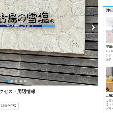
注
客室
Fac
ンジ
面所、
アクセス・周辺情報
ご宿
ご宿
るド
計画
を作成
ズサ