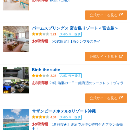
客室のご紹介
公式サイトを見る
パームスプリングス 宮古島リゾート＜宮古島＞
スポンサー提供
3.21
お得情報
【公式限定】1泊シンプルステイ
公式サイトを見る
Birth the suite
スポンサー提供
3.23
お得情報
沖縄 備瀬の一日一組海辺のシークレットヴィラ
公式サイトを見る
サザンビーチホテル&リゾート沖縄
スポンサー提供
4.34
お得情報
【夏満喫★】連泊でお得な特典付きプラン販売
中！