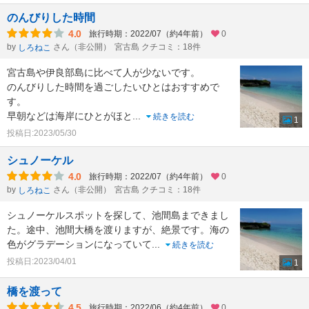
のんびりした時間
4.0
旅行時期：2022/07（約4年前）
0
by
さん（非公開）
宮古島 クチコミ：18件
しろねこ
宮古島や伊良部島に比べて人が少ないです。
のんびりした時間を過ごしたいひとはおすすめで
す。
早朝などは海岸にひとがほと
...
続きを読む
1
投稿日:2023/05/30
シュノーケル
4.0
旅行時期：2022/07（約4年前）
0
by
さん（非公開）
宮古島 クチコミ：18件
しろねこ
シュノーケルスポットを探して、池間島まできまし
た。途中、池間大橋を渡りますが、絶景です。海の
色がグラデーションになっていて
...
続きを読む
投稿日:2023/04/01
1
橋を渡って
4.5
旅行時期：2022/06（約4年前）
0