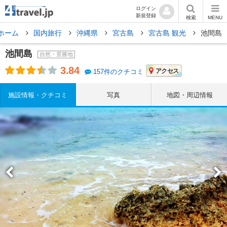
ログイン
新規登録
検索
MENU
ホーム
国内旅行
沖縄県
宮古島
宮古島 観光
池間島
池間島
自然・景勝地
3.84
アクセス
157件のクチコミ
施設情報・クチコミ
写真
地図・周辺情報