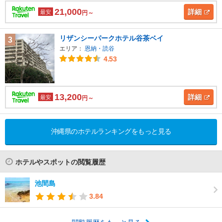
21,000
詳細
最安
円～
リザンシーパークホテル谷茶ベイ
3
エリア：
恩納・読谷
4.53
13,200
詳細
最安
円～
沖縄県のホテルランキングをもっと見る
ホテルやスポットの閲覧履歴
池間島
3.84