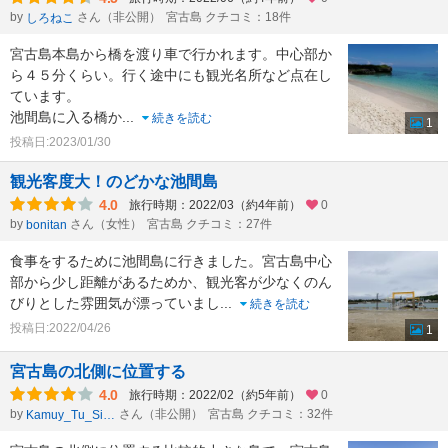
by
さん（非公開）
宮古島 クチコミ：18件
しろねこ
宮古島本島から橋を渡り車で行かれます。中心部か
ら４５分くらい。行く途中にも観光名所など点在し
ています。
池間島に入る橋か
...
続きを読む
1
投稿日:2023/01/30
観光客度大！のどかな池間島
4.0
旅行時期：2022/03（約4年前）
0
by
さん（女性）
宮古島 クチコミ：27件
bonitan
食事をするために池間島に行きました。宮古島中心
部から少し距離があるためか、観光客が少なくのん
びりとした雰囲気が漂っていまし
...
続きを読む
投稿日:2022/04/26
1
宮古島の北側に位置する
4.0
旅行時期：2022/02（約5年前）
0
by
さん（非公開）
宮古島 クチコミ：32件
Kamuy_Tu_Sinta