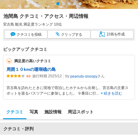
池間島 クチコミ・アクセス・周辺情報
宮古島 観光 満足度ランキング 10位
計画
を作成
クチコミ
を投稿
クリップ
する
ピックアップ クチコミ
満足度の高いクチコミ
周囲１０kmの珊瑚礁の島
旅行時期 2025/12
by
さん
peanuts-snoopy
4.0
宮古島を訪れたときに現地で宿泊したホテルから出発し、宮古島の主要ス
ポットを巡るバスツアーに参加しました。 ９番目に行
...
続きを読む
クチコミ
写真
施設情報
周辺スポット
クチコミ・評判