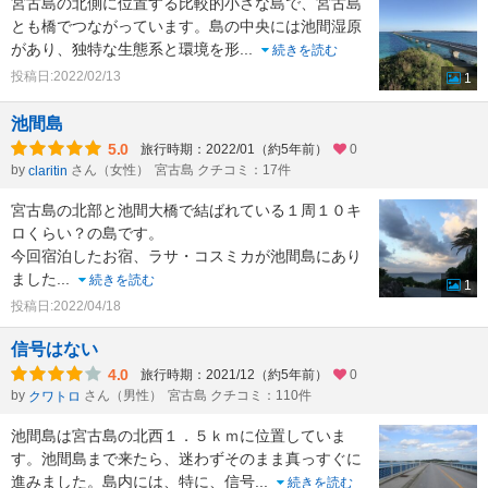
宮古島の北側に位置する比較的小さな島で、宮古島
とも橋でつながっています。島の中央には池間湿原
があり、独特な生態系と環境を形
...
続きを読む
投稿日:2022/02/13
1
池間島
5.0
旅行時期：2022/01（約5年前）
0
by
さん（女性）
宮古島 クチコミ：17件
claritin
宮古島の北部と池間大橋で結ばれている１周１０キ
ロくらい？の島です。
今回宿泊したお宿、ラサ・コスミカが池間島にあり
ました
...
続きを読む
1
投稿日:2022/04/18
信号はない
4.0
旅行時期：2021/12（約5年前）
0
by
さん（男性）
宮古島 クチコミ：110件
クワトロ
池間島は宮古島の北西１．５ｋｍに位置していま
す。池間島まで来たら、迷わずそのまま真っすぐに
進みました。島内には、特に、信号
...
続きを読む