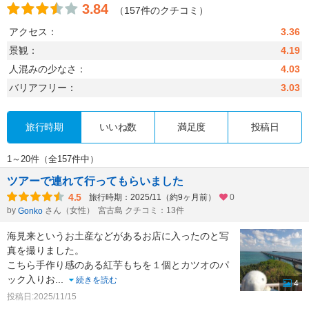
3.84
（157件のクチコミ）
アクセス：
3.36
景観：
4.19
人混みの少なさ：
4.03
バリアフリー：
3.03
旅行時期
いいね数
満足度
投稿日
1～20件（全157件中）
ツアーで連れて行ってもらいました
4.5
旅行時期：2025/11（約9ヶ月前）
0
by
さん（女性）
宮古島 クチコミ：13件
Gonko
海見来というお土産などがあるお店に入ったのと写
真を撮りました。
こちら手作り感のある紅芋もちを１個とカツオのパ
ック入りお
...
続きを読む
4
投稿日:2025/11/15