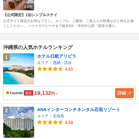
PR
【公式限定】1泊シンプルステイ
公式サイト限定のお得なプラン。 カップル、ご家族、ご友人との快適なひと時をお過
ごしください。 パイナガマビーチまで徒歩5分・市内中心部「西里大通り...
沖縄県の人気ホテルランキング
ホテル日航アリビラ
1
エリア：
恩納・読谷
4.81
19,132
詳細
最安
円～
ANAインターコンチネンタル石垣リゾート
2
エリア：
石垣島
4.58