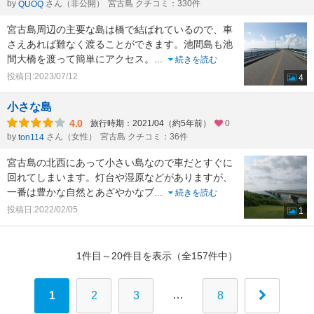
by
さん（非公開）
宮古島 クチコミ：330件
QUOQ
宮古島周辺の主要な島は橋で結ばれているので、車
さえあれば難なく渡ることができます。池間島も池
間大橋を渡って簡単にアクセス。
...
続きを読む
投稿日:2023/07/12
4
小さな島
4.0
旅行時期：2021/04（約5年前）
0
by
さん（女性）
宮古島 クチコミ：36件
ton114
宮古島の北西にあって小さい島なので車だとすぐに
回れてしまいます。灯台や湿原などがありますが、
一番は豊かな自然とあざやかなブ
...
続きを読む
投稿日:2022/02/05
1
1件目～20件目を表示（全157件中）
…
1
2
3
8