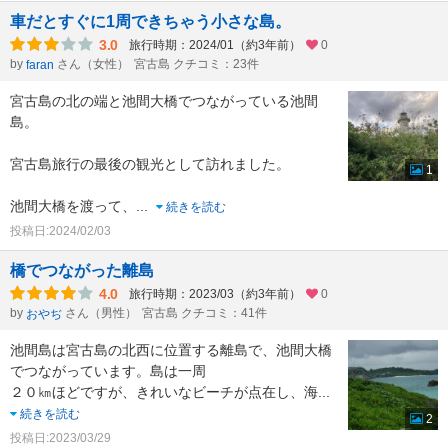
車だとすぐに1周できちゃう小さな島。
3.0
旅行時期：2024/01（約3年前）
0
by
さん（女性）
宮古島 クチコミ：23件
faran
宮古島の北の端と池間大橋でつながっている池間
島。
宮古島旅行の最後の観光として訪れました。
1
池間大橋を渡って、
...
続きを読む
投稿日:2024/02/03
橋でつながった離島
4.0
旅行時期：2023/03（約3年前）
0
by
さん（男性）
宮古島 クチコミ：41件
おやぢ
池間島は宮古島の北西に位置する離島で、池間大橋
でつながっています。島は一周
２０㎞ほどですが、きれいなビーチが点在し、海
...
続きを読む
2
投稿日:2023/03/29