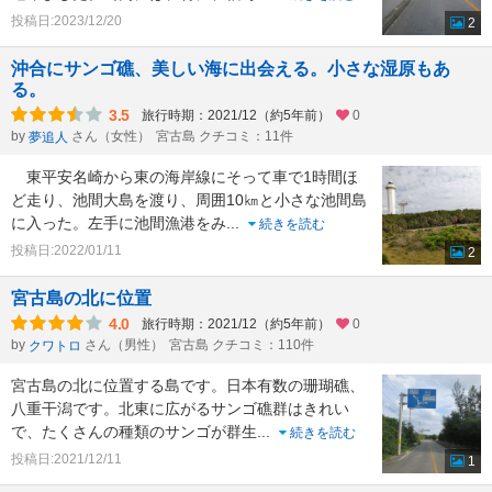
投稿日:2023/12/20
2
沖合にサンゴ礁、美しい海に出会える。小さな湿原もあ
る。
3.5
旅行時期：2021/12（約5年前）
0
by
さん（女性）
宮古島 クチコミ：11件
夢追人
東平安名崎から東の海岸線にそって車で1時間ほ
ど走り、池間大島を渡り、周囲10㎞と小さな池間島
に入った。左手に池間漁港をみ
...
続きを読む
投稿日:2022/01/11
2
宮古島の北に位置
4.0
旅行時期：2021/12（約5年前）
0
by
さん（男性）
宮古島 クチコミ：110件
クワトロ
宮古島の北に位置する島です。日本有数の珊瑚礁、
八重干潟です。北東に広がるサンゴ礁群はきれい
で、たくさんの種類のサンゴが群生
...
続きを読む
投稿日:2021/12/11
1