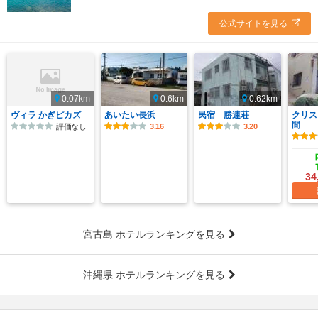
公式サイトを見る
0.07km
0.6km
0.62km
ヴィラ かぎピカズ
あいたい長浜
民宿 勝連荘
クリス
間
評価なし
3.16
3.20
34
宮古島 ホテルランキングを見る
沖縄県 ホテルランキングを見る