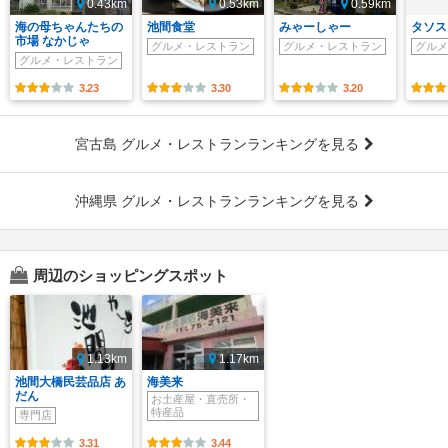
0.43km
0.53km
0.59km
海の母ちゃんたちの
池間食堂
みゃーしゃー
タソス
市場 なかじゃ
グルメ・レストラン
グルメ・レストラン
グルメ
グルメ・レストラン
3.23
3.30
3.20
宮古島 グルメ・レストランランキングを見る
沖縄県 グルメ・レストランランキングを見る
周辺のショッピングスポット
1.13km
1.17km
池間大橋民芸品店 あ
海美来
だん
お土産屋・直売所・
特産品
専門店
3.31
3.44