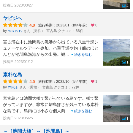
投稿日:2023/03/27
4
ヤビジへ
4.0
旅行時期：2023/01（約4年前）
0
by
さん（男性）
宮古島 クチコミ：66件
milk1919
宮古滞在中に池間島の漁港から出ている八重千瀬シ
ュノーケルツアーへ参加。ハ重千瀬や釣り船のほと
んどが池間島漁港からの出発。観
...
続きを読む
投稿日:2023/01/12
1
素朴な島
4.0
旅行時期：2022/10（約4年前）
1
by
さん（男性）
宮古島 クチコミ：72件
赤巴士
宮古島とは池間大橋で繋がっている島です。橋で繋
がっていますが、非常に離島ぽさが残っている素朴
な島です。島内には小さな個人商
...
続きを読む
投稿日:2023/05/25
1
～［池間大橋］～［池間島］～