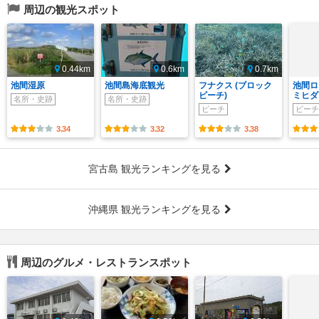
周辺の観光スポット
0.44km
0.6km
0.7km
池間湿原
池間島海底観光
フナクス (ブロック
池間ロ
ビーチ)
ミヒダ
名所・史跡
名所・史跡
ビーチ
ビーチ
3.34
3.32
3.38
宮古島 観光ランキングを見る
沖縄県 観光ランキングを見る
周辺のグルメ・レストランスポット