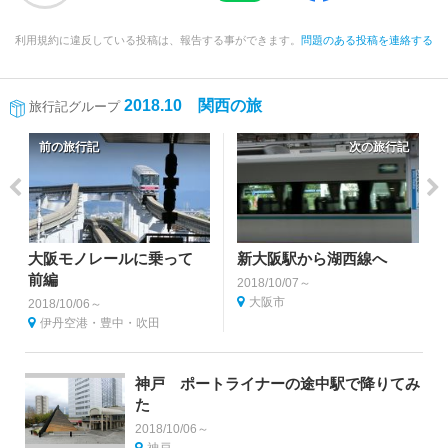
利用規約に違反している投稿は、報告する事ができます。
問題のある投稿を連絡する
2018.10 関西の旅
旅行記グループ
前の旅行記
次の旅行記
大阪モノレールに乗って
新大阪駅から湖西線へ
前編
2018/10/07～
大阪市
2018/10/06～
伊丹空港・豊中・吹田
神戸 ポートライナーの途中駅で降りてみ
た
2018/10/06～