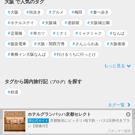
大阪 で人気のタグ
#
大阪
#
街歩き
#
グルメ
#
梅田
#
食べ歩き
#
ホテルステイ
#
大阪城
#
道頓堀
#
大阪城公園
#
淀屋橋
#
串カツ
#
ミナミ
#
ミャクミャク
#
なんば
#
阪急電車
#
大阪・関西万博
#
さんふらわあ
#
大阪南港
#
東横イン大阪なんば
#
行けるうちに行っとけ
もっと見る
タグから国内旅行記
を探す
（ブログ）
#
鉄道
タグ一覧
ホテルグランバッハ京都セレクト
京都観光にピッタリ♪地下鉄・バス1日券付きプラ
宿公式サイト
ン【朝食付】
大阪 の旅行記
スポンサー提供