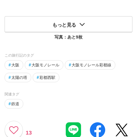
もっと見る
写真：あと
9
枚
この旅行記のタグ
#
大阪
#
大阪モノレール
#
大阪モノレール彩都線
#
太陽の塔
#
彩都西駅
関連タグ
#
鉄道
13