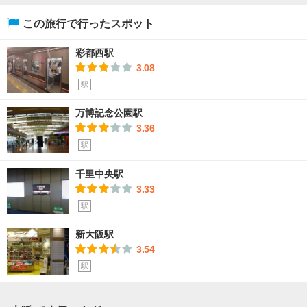
この旅行で行ったスポット
彩都西駅
3.08
駅
万博記念公園駅
3.36
駅
千里中央駅
3.33
駅
新大阪駅
3.54
駅