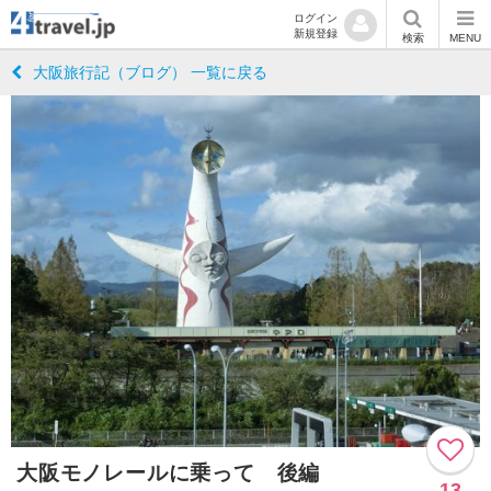
ログイン
新規登録
検索
MENU
大阪旅行記（ブログ） 一覧に戻る
大阪モノレールに乗って 後編
13