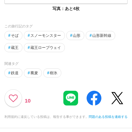
写真：あと
4
枚
この旅行記のタグ
#
そば
#
スノーモンスター
#
山形
#
山形新幹線
#
蔵王
#
蔵王ロープウェイ
関連タグ
#
鉄道
#
蕎麦
#
樹氷
10
利用規約に違反している投稿は、報告する事ができます。
問題のある投稿を連絡する