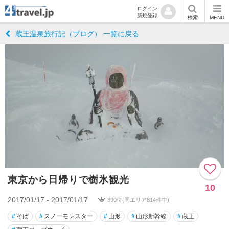
ログイン
新規登録
検索
MENU
蔵王温泉旅行記（ブログ） 一覧に戻る
東京から日帰りで樹氷観光
10
2017/01/17 - 2017/01/17
390位(同エリア814件中)
#
そば
#
スノーモンスター
#
山形
#
山形新幹線
#
蔵王