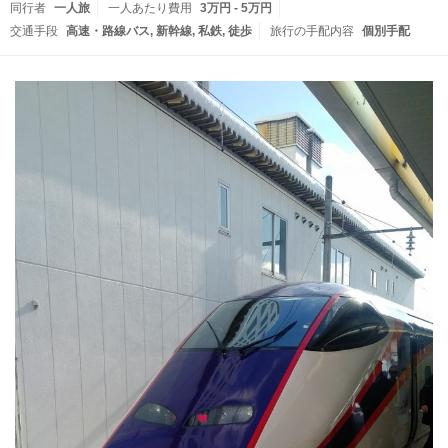
同行者
一人旅
一人あたり費用
3万円 - 5万円
交通手段
高速・路線バス
新幹線
私鉄
徒歩
旅行の手配内容
個別手配