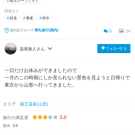
#
蔵王ロープウェイ
関連タグ
#
鉄道
#
蕎麦
#
樹氷
弾丸旅行(国内)
旅行記グループ
0
24
フォローする
温泉旅人さん
一日だけお休みができましたので
一月のこの時期にしか見られない景色を見ようと日帰りで
東京から山形へ行ってきました。
エリア
蔵王温泉(山形)
3.0
旅行の満足度
観光
3.0