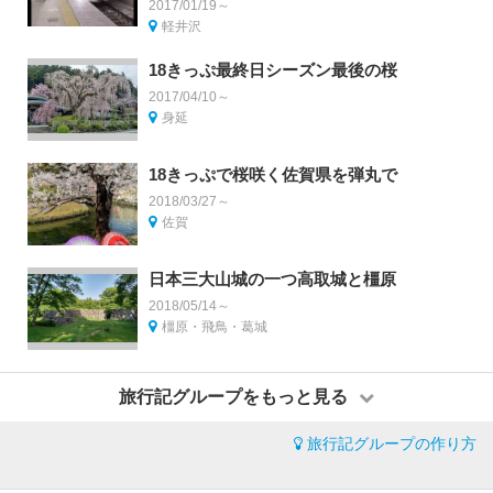
2017/01/19～
軽井沢
18きっぷ最終日シーズン最後の桜
2017/04/10～
身延
18きっぷで桜咲く佐賀県を弾丸で
2018/03/27～
佐賀
日本三大山城の一つ高取城と橿原
2018/05/14～
橿原・飛鳥・葛城
旅行記グループをもっと見る
旅行記グループの作り方