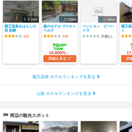
0.1km
0.16km
0.18km
蔵王温泉みはらしの
森のホテル ヴァルト
ペンション ビーハ
蔵王温
宿 故郷
ベルク
イヴ
く
3.21
3.30
評価なし
19,800
17
円～
詳細
を見る
詳
蔵王温泉 ホテルランキングを見る
山形 ホテルランキングを見る
周辺の観光スポット