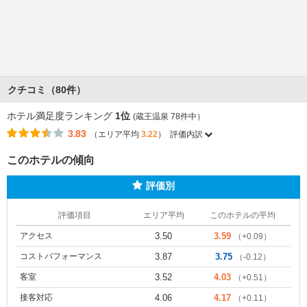
クチコミ（80件）
ホテル満足度ランキング
1位
(蔵王温泉 78件中）
3.83
（エリア平均
3.22
）
評価内訳
このホテルの傾向
評価別
評価項目
エリア平均
このホテルの平均
アクセス
3.50
3.59
（+0.09）
コストパフォーマンス
3.87
3.75
（-0.12）
客室
3.52
4.03
（+0.51）
接客対応
4.06
4.17
（+0.11）