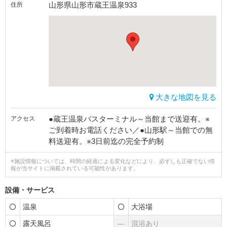
山形県山形市蔵王温泉933
住所
大きな地図を見る
●蔵王温泉バスターミナル～当館まで送迎有。※
アクセス
ご到着時お電話ください／●山形駅～当館での無
料送迎有。※3日前迄の完全予約制
※施設情報については、時間の経過による変化などにより、必ずしも正確でない情
報が当サイトに掲載されている可能性があります。
設備・サービス
温泉
大浴場
露天風呂
―
混浴あり