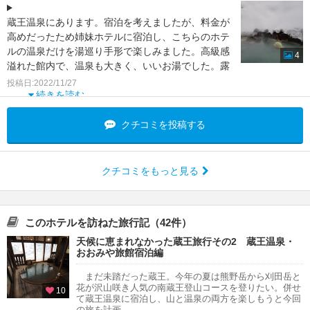
蔵王温泉にあります。宿泊を考えましたが、料金が
高めだったため姉妹ホテルに宿泊し、こちらのホテ
ルの温泉だけを湯巡り手形で楽しみました。高級感
4
溢れた館内で、温泉も大きく、いいお湯でした。露
天風呂も熱湯とぬ
投稿日:2022/11/27
続きを読む
クチコミを投稿する
クチコミをもっと見る
このホテルを訪ねた旅行記（42件）
天候に恵まれなかった蔵王旅行その2 蔵王温泉・
おおみや旅館宿泊編
まだ未踏だった蔵王。今年の夏は熊野岳から刈田岳と
花が沢山咲き人気の南蔵王登山コースを登りたい。併せ
10
て蔵王温泉に宿泊し、山と温泉の両方を楽しもうと今回
の旅を計画...