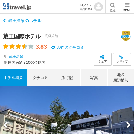
ログイン
新規登録
検索
MENU
蔵王温泉のホテル
蔵王国際ホテル
高級旅館
3.83
80件のクチコミ
蔵王温泉
シェア
クリップ
国内満足度1000位以内
地図
ホテル概要
クチコミ
旅行記
写真
周辺情報