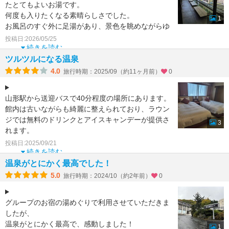
たとてもよいお湯です。
何度も入りたくなる素晴らしさでした。
1
お風呂のすぐ外に足湯があり、景色を眺めながらゆ
っくりできます。
投稿日:2026/05/25
姉妹館との湯めぐりチケ
続きを読む
ツルツルになる温泉
4.0
旅行時期：2025/09（約11ヶ月前）
0
山形駅から送迎バスで40分程度の場所にあります。
館内は古いながらも綺麗に整えられており、ラウン
ジでは無料のドリンクとアイスキャンデーが提供さ
3
れます。
大浴場は夜の7時に男女入れ替えがされるので、ご
投稿日:2025/09/21
飯
続きを読む
温泉がとにかく最高でした！
5.0
旅行時期：2024/10（約2年前）
0
グループのお宿の湯めぐりで利用させていただきま
したが、
温泉がとにかく最高で、感動しました！
1