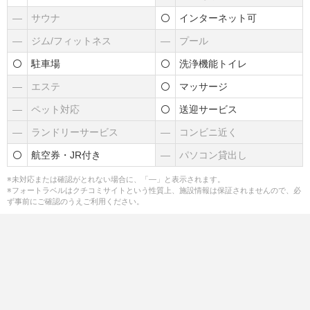
―
サウナ
インターネット可
―
ジム/フィットネス
―
プール
駐車場
洗浄機能トイレ
―
エステ
マッサージ
―
ペット対応
送迎サービス
―
ランドリーサービス
―
コンビニ近く
航空券・JR付き
―
パソコン貸出し
※未対応または確認がとれない場合に、「―」と表示されます。
※フォートラベルはクチコミサイトという性質上、施設情報は保証されませんので、必
ず事前にご確認のうえご利用ください。