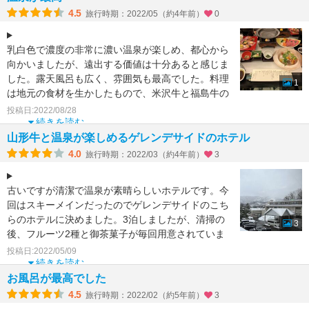
4.5
旅行時期：2022/05（約4年前）
0
乳白色で濃度の非常に濃い温泉が楽しめ、都心から
向かいましたが、遠出する価値は十分あると感じま
した。露天風呂も広く、雰囲気も最高でした。料理
1
は地元の食材を生かしたもので、米沢牛と福島牛の
食べ比べも楽しむ
投稿日:2022/08/28
続きを読む
山形牛と温泉が楽しめるゲレンデサイドのホテル
4.0
旅行時期：2022/03（約4年前）
3
古いですが清潔で温泉が素晴らしいホテルです。今
回はスキーメインだったのでゲレンデサイドのこち
らのホテルに決めました。3泊しましたが、清掃の
3
後、フルーツ2種と御茶菓子が毎回用意されていま
した。朝夕食事付
投稿日:2022/05/09
続きを読む
お風呂が最高でした
4.5
旅行時期：2022/02（約5年前）
3