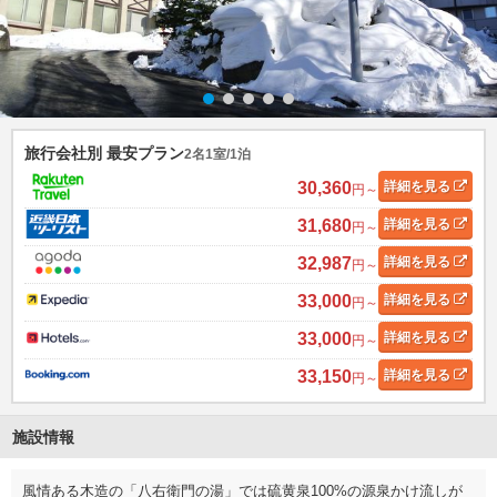
旅行会社別 最安プラン
2名1室/1泊
30,360
詳細
を見る
円～
31,680
詳細
を見る
円～
32,987
詳細
を見る
円～
33,000
詳細
を見る
円～
33,000
詳細
を見る
円～
33,150
詳細
を見る
円～
施設情報
風情ある木造の「八右衛門の湯」では硫黄泉100%の源泉かけ流しが