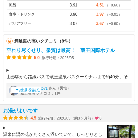
風呂
3.91
4.51
（+0.60）
食事・ドリンク
3.96
3.97
（+0.01）
バリアフリー
3.07
3.67
（+0.60）
満足度の高いクチコミ（8件）
至れり尽くせり、泉質は最高！ 蔵王国際ホテル
5.0
旅行時期：2026/05
山形駅から路線バスで蔵王温泉バスターミナルまで約40分、そ
こから徒歩で約10分で着きますが、途中に比較的急な坂があっ
by
さん（男性）
yamaotokoy1
たので重い荷物を引いて行ったのを後悔しました。
続きを読む
蔵王温泉 クチコミ：1件
後で知ったことですが、ホテルに連絡
お湯がよいです
4.5
旅行時期：2026/05（約3ヶ月前）
0
温泉に湯の花がたくさん浮いていて、しっとりとし