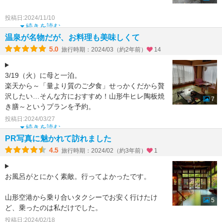
脱衣所からとても雰囲気があり、広さもとても広
投稿日:2024/11/10
い。
続きを読む
女性のドライヤースペースは洗面台がならぶ通常の
温泉が名物だが、お料理も美味しくて
5.0
旅行時期：2024/03（約2年前）
14
3/19（火）に母と一泊。
楽天から～「量より質のご夕食」せっかくだから贅
沢したい…そんな方におすすめ！山形牛ヒレ陶板焼
7
き膳～というプランを予約。
予算は22000×2＝44000円、
投稿日:2024/03/27
そこから
続きを読む
PR写真に魅かれて訪れました
4.5
旅行時期：2024/02（約3年前）
1
お風呂がとにかく素敵。行ってよかったです。
山形空港から乗り合いタクシーでお安く行けたけ
5
ど、乗ったのは私だけでした。
投稿日:2024/02/18