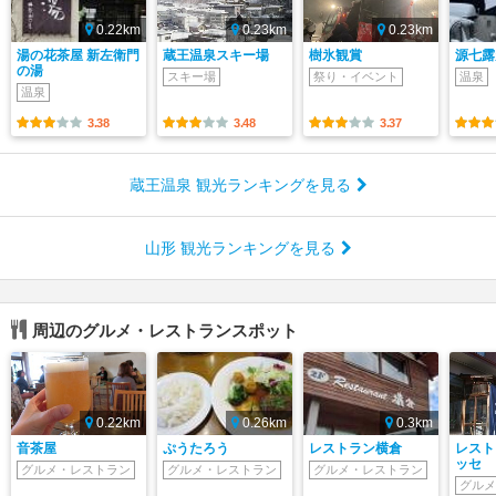
0.22km
0.23km
0.23km
湯の花茶屋 新左衛門
蔵王温泉スキー場
樹氷観賞
源七露
の湯
スキー場
祭り・イベント
温泉
温泉
3.38
3.48
3.37
蔵王温泉 観光ランキングを見る
山形 観光ランキングを見る
周辺のグルメ・レストランスポット
0.22km
0.26km
0.3km
音茶屋
ぷうたろう
レストラン横倉
レスト
ッセ
グルメ・レストラン
グルメ・レストラン
グルメ・レストラン
グルメ