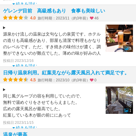
ここのホテルはほかに二軒のホテルと姉妹舘の関係
続きを読む
で どのホテルのお風呂に
ゲレンデ目前 高級感もあり 食事も美味しい
4.0
旅行時期：2023/11（約3年前）
46
源泉かけ流しの温泉は文句なしの泉質です。ホテル
の造りも高級感があり、部屋も清潔で料理もかなり
のレベルです。ただ、すき焼きの味付けが濃く、調
3
整ができないのが難点でした。薄めの味が好みの人
用にダシを用意し
投稿日:2023/12/16
続きを読む
日帰り温泉利用。紅葉見ながら露天風呂入れて満足です。
4.5
旅行時期：2023/10（約3年前）
0
同じ風グループの宿を利用していたので、
無料で湯めぐりをさせてもらえました。
広めの露天風呂が最高でした。
1
紅葉している木が眼の前ににあって
雰囲気も素敵。
投稿日:2023/11/15
ただ、風もあったためか、葉っぱは
続きを読む
温泉が最高