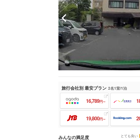
旅行会社別 最安プラン
2名1室/1泊
16,789
1
円～
19,800
2
円～
とても良い
みんなの満足度