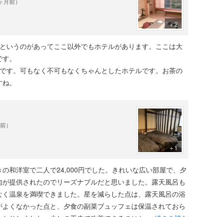
0ヶ月前）
＋2
プというのがあってここ以外でもホテルがあります。ここは大
です。
いです。可もなく不可もなくちゃんとしたホテルです。お茶の
すね。
年前）
＋1
の和洋室で二人で24,000円でした。きれいな広い部屋で、夕
肉が提供されたのでリーズナブルだと思いました。露天風呂も
なく温泉を満喫できました。星を減らした点は、露天風呂の浴
がよくなかった点と、夕食の副菜ブュッフェは保温されておら