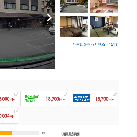
写真をもっと見る（121）
8,000
18,700
18,700
円～
円～
円～
0,034
円～
19
項目別評価