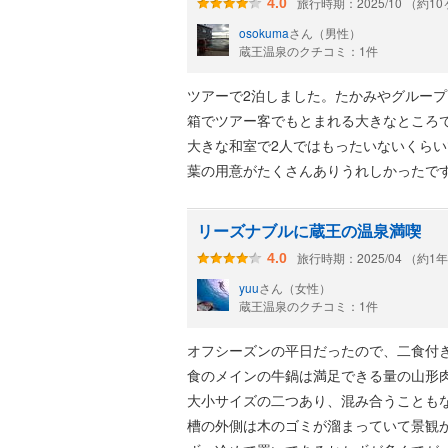
旅行時期：2025/10 （約1
4.0
osokuma
さん（男性）
蔵王温泉のクチコミ：1件
ツアーで2泊しました。たかみやグルー
箱でツアー客でもとまれる大きなところ
大きな和室で2人ではもったいないくら
葉の用意がたくさんありうれしかったで
リーズナブルに蔵王の温泉満喫
旅行時期：2025/04 （約1
4.0
yuu
さん（女性）
蔵王温泉のクチコミ：1件
オフシーズンの平日だったので、二食付き
食のメインの牛鍋は満足できる量の山形
大小サイズの二つあり、混み合うことも
槽の外側は木のゴミが溜まっていて景観