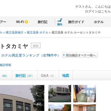
ゲストさん、こんにちは
ログインはこちら
アー
Wi-Fi
旅行記
旅行ガイド
ホテル
国内
ル
>
蔵王温泉旅行
>
蔵王温泉 ホテル
>
蔵王温泉 ホテル ルーセントタカミヤ
ントタカミヤ
旅館
 ホテル満足度ランキング（全
78
件中）
宿泊施設オーナー様へ
施設情報
ミ
旅行記
Q&A
地図
（60）
（27）
（0）