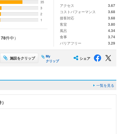
35
アクセス
3.67
3
コストパフォーマンス
3.68
2
接客対応
3.68
1
客室
3.80
風呂
4.34
食事
3.74
泉
78
件中）
バリアフリー
3.29
My
施設をクリップ
シェア
クリップ
一覧を見る
件）