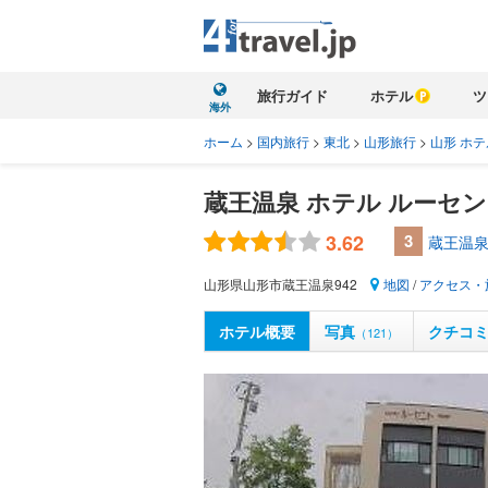
旅行ガイド
ホテル
ツ
海外
ホーム
>
国内旅行
>
東北
>
山形旅行
>
山形 ホテ
蔵王温泉 ホテル ルーセ
3.62
3
蔵王温泉
山形県山形市蔵王温泉942
地図
/
アクセス・
ホテル概要
写真
クチコ
（121）