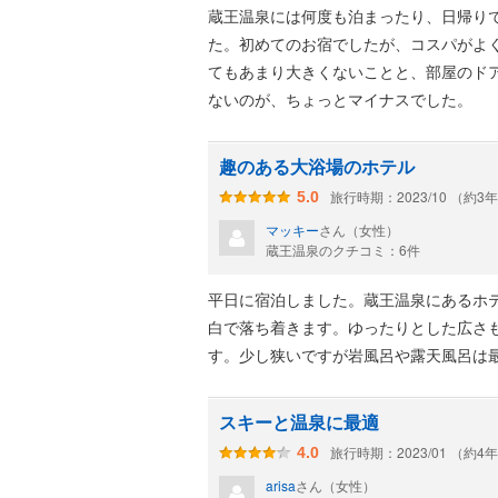
蔵王温泉には何度も泊まったり、日帰り
た。初めてのお宿でしたが、コスパがよ
てもあまり大きくないことと、部屋のド
ないのが、ちょっとマイナスでした。
趣のある大浴場のホテル
旅行時期：2023/10 （約3
5.0
マッキー
さん（女性）
蔵王温泉のクチコミ：6件
平日に宿泊しました。蔵王温泉にあるホ
白で落ち着きます。ゆったりとした広さ
す。少し狭いですが岩風呂や露天風呂は
スキーと温泉に最適
旅行時期：2023/01 （約4
4.0
arisa
さん（女性）