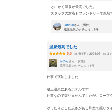
とにかく温泉が最高でした。
スタッフの対応もフレンドリーで親切
施設も綺麗で部屋も広く、奥に掘りご
Jaribun
さん（男性）
が痛い人にはとても快適でした。
蔵王温泉のクチコミ：1件
部屋にあったポットには冷水が入って
風呂上りに飲むとめちゃ旨かった。
温泉最高でした
旅行時期：2026/05 （約3
5.0
かのん
さん（女性）
蔵王温泉のクチコミ：1件
仕事で宿泊しました。
蔵王温泉にあるホテルです
仕事なので乗りませんでしたが、ロープ
ゆったりとした広さがある和室で掘りタ