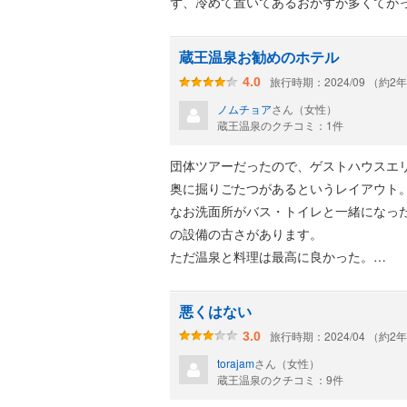
ず、冷めて置いてあるおかずが多くてが
た。芋煮は保温されていて美味しかった
蔵王温泉お勧めのホテル
旅行時期：2024/09 （約2
4.0
ノムチョア
さん（女性）
蔵王温泉のクチコミ：1件
団体ツアーだったので、ゲストハウスエ
奥に掘りごたつがあるというレイアウト
なお洗面所がバス・トイレと一緒になっ
の設備の古さがあります。
ただ温泉と料理は最高に良かった。
蔵王温泉は にごり湯と言われる白濁の温
食事も山形県産のぶたしゃぶなど いろ
悪くはない
旅行時期：2024/04 （約2
3.0
特に初日に大浴場の不具合で、系列ホテ
torajam
さん（女性）
には解消）その時の責任者の方の対応が
蔵王温泉のクチコミ：9件