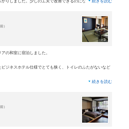
っかりしました。少しの工夫で改善できるのになと思いまし
続きを読む
です。
年前）
＋3
リアの和室に宿泊しました。
。
たビジネスホテル仕様でとても狭く、トイレのふたがないなど
続きを読む
泉で、からだの芯からポカポカ。
いろな食材を使った内容で、とても美味しかったです。
年前）
ルの温泉を利用せざるを得ないトラブルがあったものの（翌日
素晴らしく、気持よく宿泊することができました。