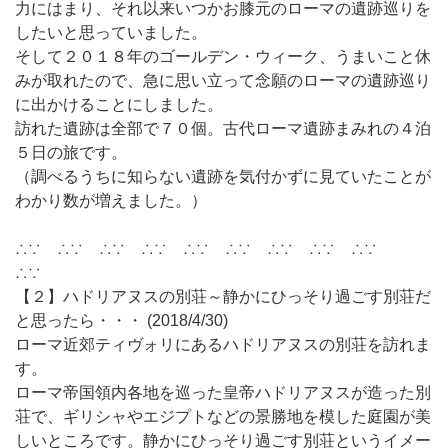
力にはまり、それ以来いつかお膝元のローマの遺跡巡りを
したいと思っていました。
そして２０１８年のゴールデン・ウィーク、うまいこと休
みが取れたので、急に思い立って念願のローマの遺跡巡り
に出かけることにしました。
訪れた遺跡は全部で７０個。古代ローマ遺跡まみれの４泊
５日の旅です。
（調べるうちに知らない遺跡を気付かずに見ていたことが
わかり数が増えました。）
∴∵ ∴∵ ∴∵ ∴∵ ∴∵ ∴∵ ∴∵ ∴∵ ∴∵
∴∵
【２】ハドリアヌスの別荘～静かにひっそり過ごす別荘だ
と思ったら・・・ (2018/4/30)
ローマ近郊ティヴォリにあるハドリアヌスの別荘を訪れま
す。
ローマ帝国領内各地を巡った皇帝ハドリアヌスが造った別
荘で、ギリシャやエジプトなどの景勝地を模した庭園が美
しいところです。静かにひっそり過ごす別荘というイメー