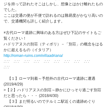
ジを持って訪れたそこはしかし、想像とはかけ離れたもの
でした。
ここは交通の便が不便で訪れるのは難易度がかなり高いの
で、交通機関も詳しく紹介します。
※古代ローマ遺跡に興味のある方はぜひ下記のサイトもご
覧ください！
ハドリアヌスの別荘（ティボリ）－「別荘」の概念をはる
かに超えるもの（イタリア）
http://roman-ruins.com/villaadriana/
∴∵ ∴∵ ∴∵ ∴∵ ∴∵ ∴∵ ∴∵ ∴∵ ∴∵
∴∵
【１】ローマ到着～予想外の古代ローマ遺跡に遭遇
(2019/4/29)
>【２】ハドリアヌスの別荘～静かにひっそり過ごす別荘
だと思ったら・・・ (2018/4/30)
【３】まだ明るいのでテルミニ駅近くの遺跡めぐり