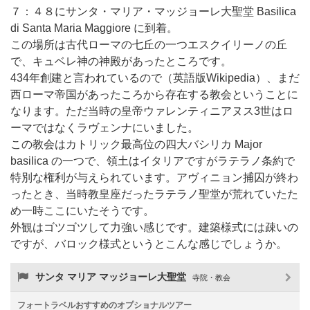
７：４８にサンタ・マリア・マッジョーレ大聖堂 Basilica
di Santa Maria Maggiore に到着。
この場所は古代ローマの七丘の一つエスクイリーノの丘
で、キュベレ神の神殿があったところです。
434年創建と言われているので（英語版Wikipedia）、まだ
西ローマ帝国があったころから存在する教会ということに
なります。ただ当時の皇帝ウァレンティニアヌス3世はロ
ーマではなくラヴェンナにいました。
この教会はカトリック最高位の四大バシリカ Major
basilica の一つで、領土はイタリアですがラテラノ条約で
特別な権利が与えられています。アヴィニョン捕囚が終わ
ったとき、当時教皇座だったラテラノ聖堂が荒れていたた
め一時ここにいたそうです。
外観はゴツゴツして力強い感じです。建築様式には疎いの
ですが、バロック様式というとこんな感じでしょうか。
サンタ マリア マッジョーレ大聖堂
寺院・教会
フォートラベルおすすめのオプショナルツアー