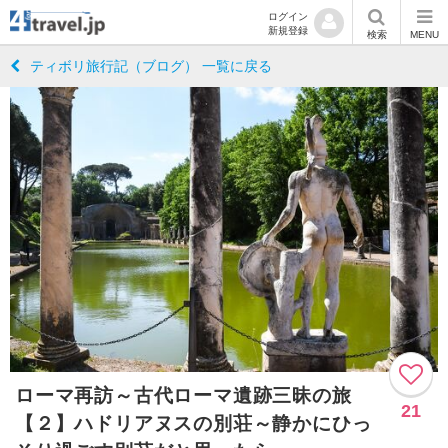
ログイン
新規登録
検索
MENU
ティボリ旅行記（ブログ） 一覧に戻る
ローマ再訪～古代ローマ遺跡三昧の旅
21
【２】ハドリアヌスの別荘～静かにひっ