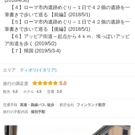
(2018/4/30)
【４】ローマ市内遺跡めぐり～１日で４２個の遺跡を一
筆書きで歩いて巡る 【前編】(2018/5/1)
【５】ローマ市内遺跡めぐり～１日で４２個の遺跡を一
筆書きで歩いて巡る 【後編】(2018/5/1)
【６】アッピア街道～起点から４ｋｍ、埃っぽいアッピ
ア街道を歩く (2019/5/2)
【７】帰国 (2019/5/3-4)
エリア
ティボリ(イタリア)
5.0
旅行の満足度
観光
5.0
ホテル
4.5
交通
3.0
交通手段
高速・路線バス
徒歩
航空会社
フィンランド航空
旅行の手配内容
個別手配