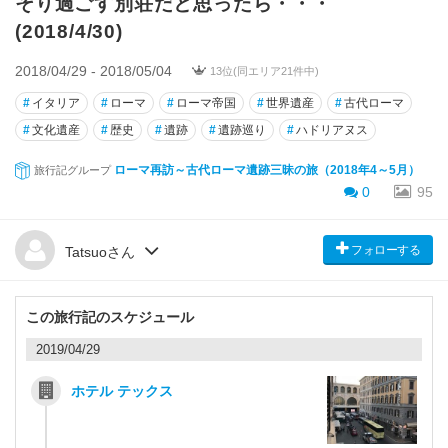
そり過ごす別荘だと思ったら・・・
(2018/4/30)
2018/04/29 - 2018/05/04
13位(同エリア21件中)
#
イタリア
#
ローマ
#
ローマ帝国
#
世界遺産
#
古代ローマ
#
文化遺産
#
歴史
#
遺跡
#
遺跡巡り
#
ハドリアヌス
ローマ再訪～古代ローマ遺跡三昧の旅（2018年4～5月）
旅行記グループ
0
95
フォローする
Tatsuoさん
この旅行記のスケジュール
2019/04/29
ホテル テックス