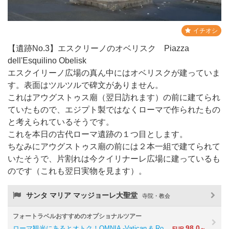
イチオシ
【遺跡No.3】エスクリーノのオベリスク Piazza
dell'Esquilino Obelisk
エスクイリーノ広場の真ん中にはオベリスクが建っていま
す。表面はツルツルで碑文がありません。
これはアウグストゥス廟（翌日訪れます）の前に建てられ
ていたもので、エジプト製ではなくローマで作られたもの
と考えられているそうです。
これを本日の古代ローマ遺跡の１つ目とします。
ちなみにアウグストゥス廟の前には２本一組で建てられて
いたそうで、片割れは今クイリナーレ広場に建っているも
のです（これも翌日実物を見ます）。
サンタ マリア マッジョーレ大聖堂
寺院・教会
フォートラベルおすすめのオプショナルツアー
98.0
ローマ観光にあるとオトク！OMNIA -Vatican & Ro…
EUR
～