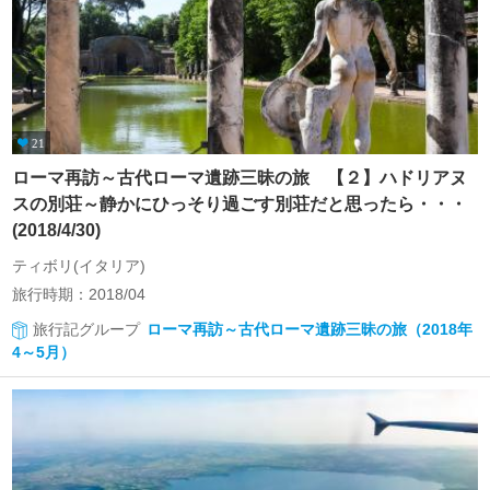
21
ローマ再訪～古代ローマ遺跡三昧の旅 【２】ハドリアヌ
スの別荘～静かにひっそり過ごす別荘だと思ったら・・・
(2018/4/30)
ティボリ(イタリア)
旅行時期：2018/04
旅行記グループ
ローマ再訪～古代ローマ遺跡三昧の旅（2018年
4～5月）