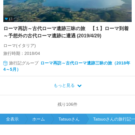
17
ローマ再訪～古代ローマ遺跡三昧の旅 【１】ローマ到着
～予想外の古代ローマ遺跡に遭遇 (2019/4/29)
ローマ(イタリア)
旅行時期：2018/04
旅行記グループ
ローマ再訪～古代ローマ遺跡三昧の旅（2018年
4～5月）
もっと見る
残り
106
件
全表示
ホーム
Tatsuoさん
Tatsuoさんの旅行記