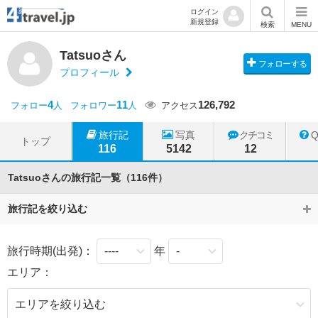
ログイン
新規登録
検索
MENU
Tatsuoさん
フォローする
プロフィール
4
11
126,792
フォロー
人
フォロワー
人
アクセス
旅行記
写真
クチコミ
トップ
116
5142
12
Tatsuoさんの旅行記一覧（116件）
旅行記を絞り込む
旅行時期(出発)：
年
エリア：