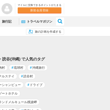
マイルに交換できるポイントがたまる
新規会員登録
×
旅行記
トラベルマガジン
旅の計画を作成する
・読谷(沖縄) で人気のタグ
納村
#
琉球村
#
沖縄旅行
テルステイ
#
読谷村
ーシャンビュー
#
ドライブ
ゾートホテル
ランドメルキュール残波岬