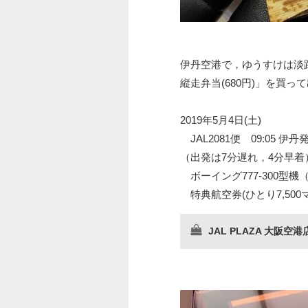
伊丹空港で，ゆうすけは淡路
縦走弁当(680円)」を買っ
2019年5月4日(土)
JAL2081便 09:05 伊
（出発は7分遅れ，4分早着
ボーイング777-300型機（
特典航空券(ひとり7,500
JAL PLAZA 大阪空港