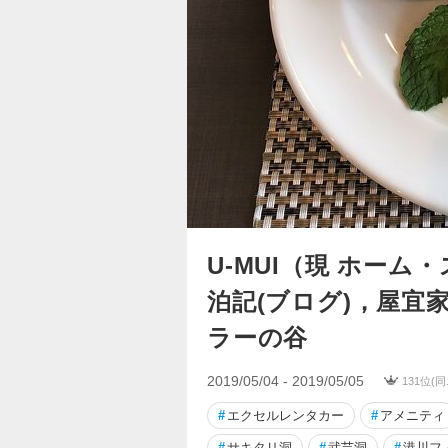
U-MUI（現 ホーム
泊記(ブログ)，屋宜
ラーの谷
2019/05/04 - 2019/05/05
131位(
#
エクセルレンタカー
#
アメニティ
#
サキタリ洞
#
武芸洞
#
港川フ