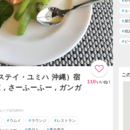
#
や
#
エ
#
展
#
残
#
ビ
こ
・ステイ・ユミハ 沖縄）宿
110
いいね！
家，さーふーふー，ガンガ
同エリア4270件中)
#
ウムイ
#
ラウンジ
#
レストラン
ィッシャー
#
港川人
#
露天風呂