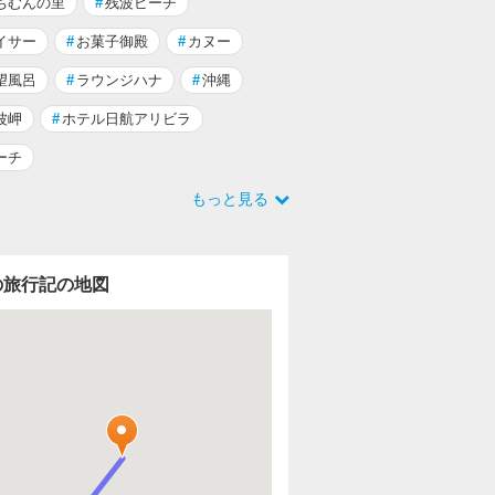
ちむんの里
#
残波ビーチ
イサー
#
お菓子御殿
#
カヌー
望風呂
#
ラウンジハナ
#
沖縄
波岬
#
ホテル日航アリビラ
ーチ
もっと見る
の旅行記の地図