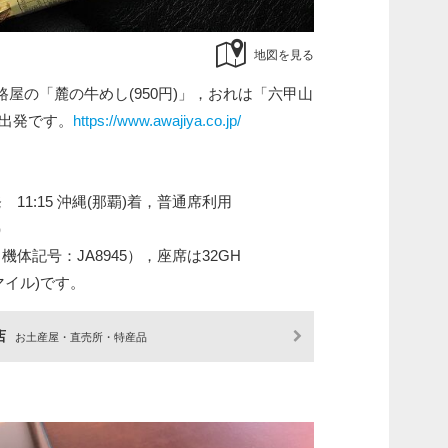
地図を見る
屋の「麓の牛めし(950円)」，おれは「六甲山
て出発です。
https://www.awajiya.co.jp/
丹発 11:15 沖縄(那覇)着，普通席利用
）
機体記号：JA8945），座席は32GH
マイル)です。
店
お土産屋・直売所・特産品