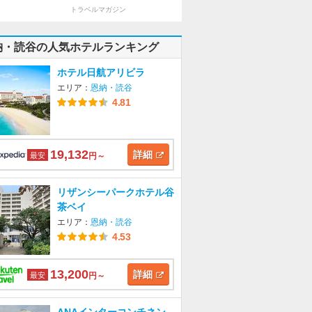
トラベルマガジン
納・読谷の人気ホテルランキング
ホテル日航アリビラ
エリア：
恩納・読谷
4.81
19,132
詳細
最安
円～
リザンシーパークホテル谷
茶ベイ
エリア：
恩納・読谷
4.53
13,200
詳細
最安
円～