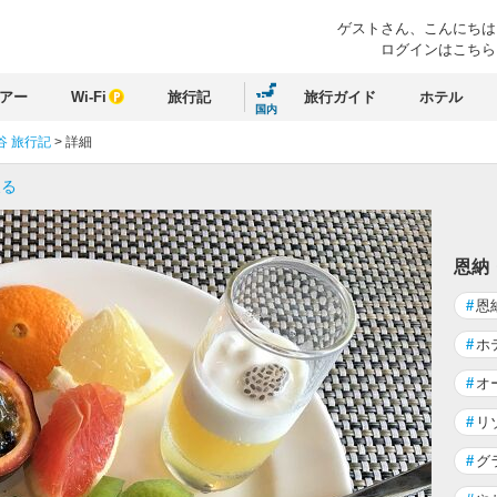
ゲストさん、
こんにちは
ログインはこちら
アー
Wi-Fi
旅行記
旅行ガイド
ホテル
国内
谷 旅行記
>
詳細
戻る
恩納
#
恩
#
ホ
#
オ
#
リ
#
グ