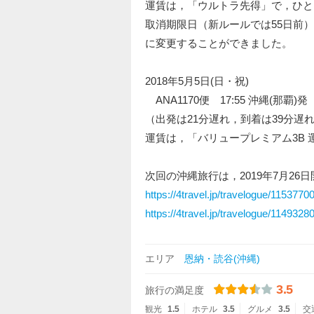
運賃は，「ウルトラ先得」で，ひとり
取消期限日（新ルールでは55日前）ま
に変更することができました。
2018年5月5日(日・祝)
ANA1170便 17:55 沖縄(那覇
（出発は21分遅れ，到着は39分遅
運賃は，「バリュープレミアム3B 運
次回の沖縄旅行は，2019年7月2
https://4travel.jp/travelogue/1153770
https://4travel.jp/travelogue/1149328
エリア
恩納・読谷(沖縄)
3.5
旅行の満足度
観光
1.5
ホテル
3.5
グルメ
3.5
交